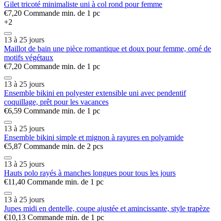
Gilet tricoté minimaliste uni à col rond pour femme
€7,20
Commande min. de 1 pc
+2
13 à 25 jours
Maillot de bain une pièce romantique et doux pour femme, orné de
motifs végétaux
€7,20
Commande min. de 1 pc
13 à 25 jours
Ensemble bikini en polyester extensible uni avec pendentif
coquillage, prêt pour les vacances
€6,59
Commande min. de 1 pc
13 à 25 jours
Ensemble bikini simple et mignon à rayures en polyamide
€5,87
Commande min. de 2 pcs
13 à 25 jours
Hauts polo rayés à manches longues pour tous les jours
€11,40
Commande min. de 1 pc
13 à 25 jours
Jupes midi en dentelle, coupe ajustée et amincissante, style trapèze
€10,13
Commande min. de 1 pc