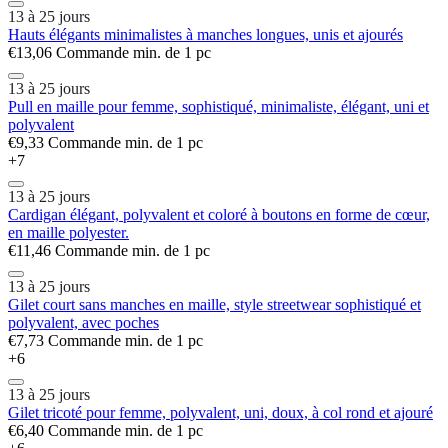
13 à 25 jours
Hauts élégants minimalistes à manches longues, unis et ajourés
€13,06
Commande min. de 1 pc
13 à 25 jours
Pull en maille pour femme, sophistiqué, minimaliste, élégant, uni et
polyvalent
€9,33
Commande min. de 1 pc
+7
13 à 25 jours
Cardigan élégant, polyvalent et coloré à boutons en forme de cœur,
en maille polyester.
€11,46
Commande min. de 1 pc
13 à 25 jours
Gilet court sans manches en maille, style streetwear sophistiqué et
polyvalent, avec poches
€7,73
Commande min. de 1 pc
+6
13 à 25 jours
Gilet tricoté pour femme, polyvalent, uni, doux, à col rond et ajouré
€6,40
Commande min. de 1 pc