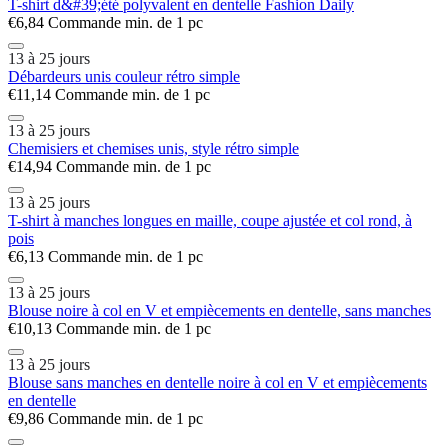
T-shirt d&#39;été polyvalent en dentelle Fashion Daily
€6,84
Commande min. de 1 pc
13 à 25 jours
Débardeurs unis couleur rétro simple
€11,14
Commande min. de 1 pc
13 à 25 jours
Chemisiers et chemises unis, style rétro simple
€14,94
Commande min. de 1 pc
13 à 25 jours
T-shirt à manches longues en maille, coupe ajustée et col rond, à
pois
€6,13
Commande min. de 1 pc
13 à 25 jours
Blouse noire à col en V et empiècements en dentelle, sans manches
€10,13
Commande min. de 1 pc
13 à 25 jours
Blouse sans manches en dentelle noire à col en V et empiècements
en dentelle
€9,86
Commande min. de 1 pc