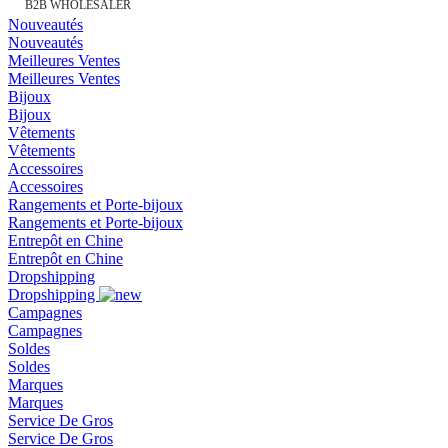
B2B WHOLESALER
Nouveautés
Nouveautés
Meilleures Ventes
Meilleures Ventes
Bijoux
Bijoux
Vêtements
Vêtements
Accessoires
Accessoires
Rangements et Porte-bijoux
Rangements et Porte-bijoux
Entrepôt en Chine
Entrepôt en Chine
Dropshipping
Dropshipping
Campagnes
Campagnes
Soldes
Soldes
Marques
Marques
Service De Gros
Service De Gros