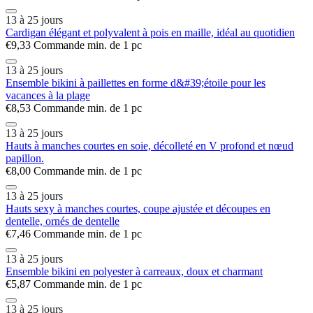
13 à 25 jours
Cardigan élégant et polyvalent à pois en maille, idéal au quotidien
€9,33
Commande min. de 1 pc
13 à 25 jours
Ensemble bikini à paillettes en forme d&#39;étoile pour les
vacances à la plage
€8,53
Commande min. de 1 pc
13 à 25 jours
Hauts à manches courtes en soie, décolleté en V profond et nœud
papillon.
€8,00
Commande min. de 1 pc
13 à 25 jours
Hauts sexy à manches courtes, coupe ajustée et découpes en
dentelle, ornés de dentelle
€7,46
Commande min. de 1 pc
13 à 25 jours
Ensemble bikini en polyester à carreaux, doux et charmant
€5,87
Commande min. de 1 pc
13 à 25 jours