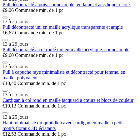
Pull décontracté à pois, coupe ample, en laine et acrylique tricoté.
€9,06
Commande min. de 1 pc
13 à 25 jours
Pull décontracté uni en maille acrylique transparente et ample
€6,67
Commande min. de 1 pc
13 à 25 jours
Pull décontracté à col roulé uni en maille acrylique, coupe ample
€9,60
Commande min. de 1 pc
13 à 25 jours
Pull à capuche rayé minimaliste et décontracté pour femme, en
maille, polyvalent
€10,40
Commande min. de 1 pc
13 à 25 jours
Cardigan à col rond en maille jacquard à cœurs et blocs de couleur
€10,13
Commande min. de 1 pc
13 à 25 jours
Haut minimaliste du quotidien avec cardigan en maille à petits
motifs floraux 3D éclatants
€12,53
Commande min. de 1 pc