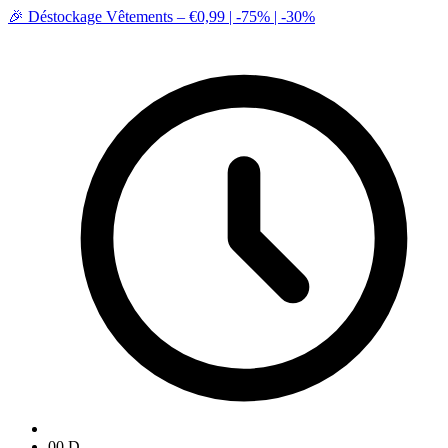
🎉 Déstockage Vêtements – €0,99 | -75% | -30%
00
D