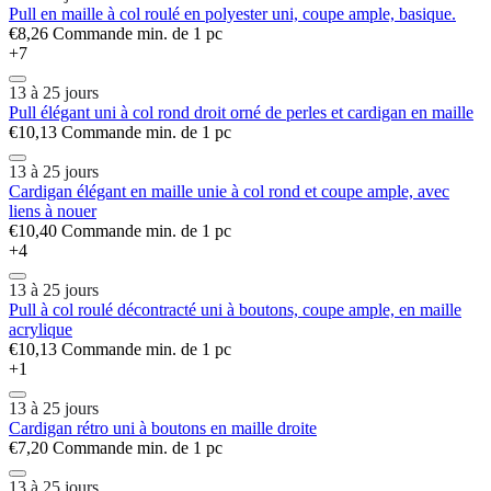
Pull en maille à col roulé en polyester uni, coupe ample, basique.
€8,26
Commande min. de 1 pc
+7
13 à 25 jours
Pull élégant uni à col rond droit orné de perles et cardigan en maille
€10,13
Commande min. de 1 pc
13 à 25 jours
Cardigan élégant en maille unie à col rond et coupe ample, avec
liens à nouer
€10,40
Commande min. de 1 pc
+4
13 à 25 jours
Pull à col roulé décontracté uni à boutons, coupe ample, en maille
acrylique
€10,13
Commande min. de 1 pc
+1
13 à 25 jours
Cardigan rétro uni à boutons en maille droite
€7,20
Commande min. de 1 pc
13 à 25 jours