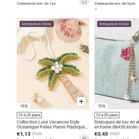
strass, perle artificielle, breloques
Commande min. de 1 pc
Commande min. de 3 pcs
pour sac
Entrepôt en Chine
Entrepôt en Chine
-15%
-15%
13 à 25 jours
13 à 25 jours
Collection Luxe Vacances Style
Breloques de sac en al
Océanique Perles Plante Plastique
en forme d&#39;étoile e
Breloques de Sac à Main Femme en
série simple
€1,13
€0,45
€1,33
€0,53
Plastique