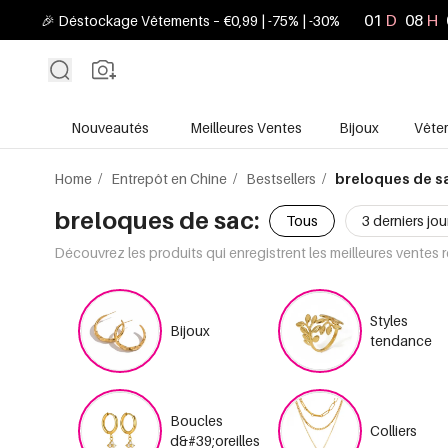
01
D
08
H
🎉 Déstockage Vêtements – €0,99 | -75% | -30%
Nouveautés
Meilleures Ventes
Bijoux
Vête
Home
/
Entrepôt en Chine
/
Bestsellers
/
breloques de s
breloques de sac:
Tous
3 derniers jou
Découvrez les produits qui enregistrent les meilleures ventes 
Styles
Bijoux
tendance
Boucles
Colliers
d&#39;oreilles