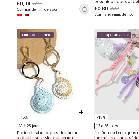
océanique doux et dél
€0,09
€0,11
de coquillages et d&#3
€0,80
€0,94
Commande min. de 2 pcs
mer, collection Simple 
Commande min. de 1 pc
Entrepôt en Chine
Entrepôt en Chine
-15%
-15%
13 à 25 jours
13 à 25 jours
Porte-clés/breloques de sac en
1 pièce de breloques 
raphia tissé, style océanique,
femme en alliage, série