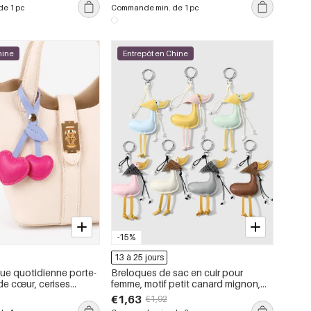
tressée
e 1 pc
Commande min. de 1 pc
hine
Entrepôt en Chine
-15%
13 à 25 jours
que quotidienne porte-
Breloques de sac en cuir pour
de cœur, cerises
femme, motif petit canard mignon,
PU
collection Simple Series
€1,63
€1,92