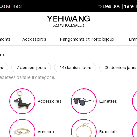
00
M
48
S
✨
Dès 30€ | 1ère l
B2B WHOLESALER
ments
Accessoires
Rangements et Porte-bijoux
Ent
ac
rs
7 derniers jours
14 derniers jours
30 derniers jours
répétées dans leur catégorie.
Accessoires
Lunettes
Anneaux
Bracelets