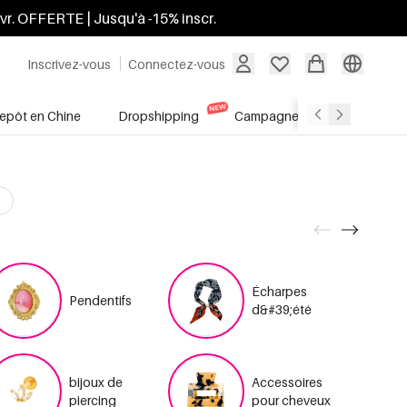
ivr. OFFERTE | Jusqu'à -15% inscr.
Inscrivez-vous
Connectez-vous
repôt en Chine
Dropshipping
Campagnes
Soldes
Écharpes
Pendentifs
d&#39;été
bijoux de
Accessoires
piercing
pour cheveux