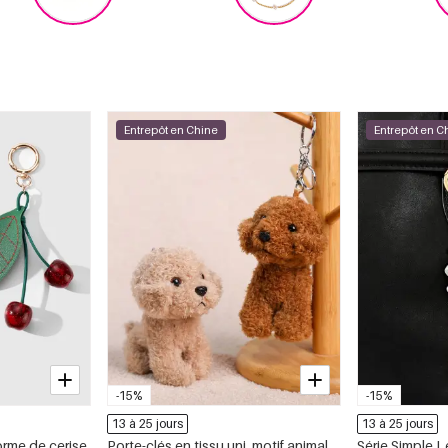
Entrepôt en Chine
Entrepôt en C
-15%
-15%
13 à 25 jours
13 à 25 jours
orme de cerise
Porte-clés en tissu uni, motif animal
Série Simple L