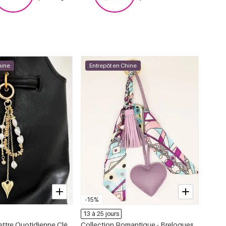
hine
Entrepôt en Chine
-15%
13 à 25 jours
ettre Quotidienne Clé
Collection Romantique - Breloques