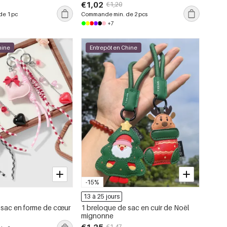
 breloques pour sacs
€1,02
€1,20
issé
e 1 pc
Commande min. de 2 pcs
+7
hine
Entrepôt en Chine
-15%
13 à 25 jours
 sac en forme de cœur
1 breloque de sac en cuir de Noël
mignonne
€1,47