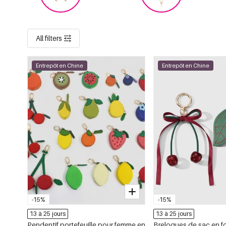
All filters
Entrepôt en Chine
Entrepôt en Chine
-15%
-15%
13 à 25 jours
13 à 25 jours
Pendentif portefeuille pour femme en
Breloques de sac en f