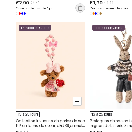
pompon
décontracté et multico
€2,90
€1,20
€3,41
€1,41
collection Simple Serie
Commande min. de 1 pc
Commande min. de 2 pcs
Entrepôt en Chine
Entrepôt en Chine
13 à 25 jours
13 à 25 jours
Collection luxueuse de perles de sac
Breloques de sac en ti
PP en forme de cœur, d&#39;animal
mignon de la série Sim
et de nœud papillon mignons.