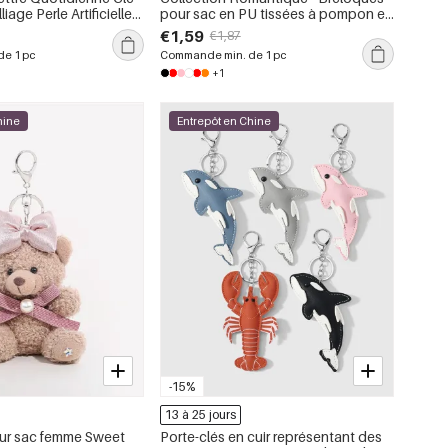
iage Perle Artificielle
pour sac en PU tissées à pompon en
 Sac
forme de cœur - Collection
€1,59
€1,87
Quotidienne
e 1 pc
Commande min. de 1 pc
+1
hine
Entrepôt en Chine
-15%
13 à 25 jours
ur sac femme Sweet
Porte-clés en cuir représentant des