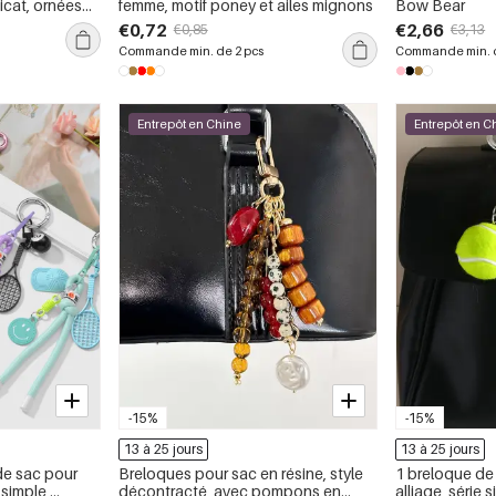
icat, ornées
femme, motif poney et ailes mignons
Bow Bear
9;étoiles de
€0,72
€2,66
€0,85
€3,13
Series
Commande min. de 2 pcs
Commande min. d
Entrepôt en Chine
Entrepôt en C
-15%
-15%
13 à 25 jours
13 à 25 jours
de sac pour
Breloques pour sac en résine, style
1 breloque de
 simple,
décontracté, avec pompons en
alliage, série s