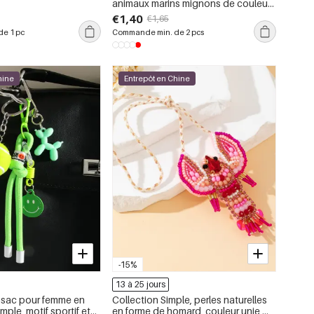
animaux marins mignons de couleurs
variées, série simple
€1,40
€1,65
e 1 pc
Commande min. de 2 pcs
hine
Entrepôt en Chine
-15%
13 à 25 jours
 sac pour femme en
Collection Simple, perles naturelles
imple, motif sportif et
en forme de homard, couleur unie,