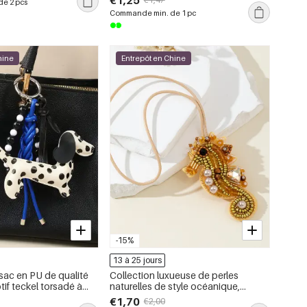
€1,25
e 2 pcs
Commande min. de 1 pc
hine
Entrepôt en Chine
-15%
13 à 25 jours
sac en PU de qualité
Collection luxueuse de perles
tif teckel torsadé à
naturelles de style océanique,
collection Simple
breloques pour sacs en corde
€1,70
€2,00