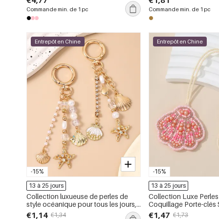
€4,77
€1,81
Commande min. de 1 pc
Commande min. de 1 pc
Entrepôt en Chine
Entrepôt en Chine
-15%
-15%
13 à 25 jours
13 à 25 jours
Collection luxueuse de perles de
Collection Luxe Perle
style océanique pour tous les jours,
Coquillage Porte-clé
coquillage, étoile de mer, métal,
€1,14
€1,47
€1,34
€1,73