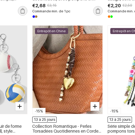
 souriant
forme de cœur et chaîne de couleurs
souriant
€2,68
€2,20
€3,15
€2,59
assorties
Commande min. de 1 pc
Commande min. d
Entrepôt en Chine
Entrepôt en C
-15%
-15%
13 à 25 jours
13 à 25 jours
uir de forme
Collection Romantique - Perles
Série simple 
l, style
Torsadées Quotidiennes en Corde
pompons tors