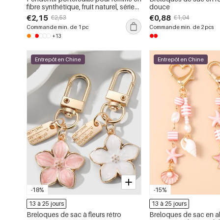
fibre synthétique, fruit naturel, série
douce
Vivid, 1 pièce
€2,15
€0,88
€2,53
€1,04
Commande min. de 1 pc
Commande min. de 2 pcs
+13
Entrepôt en Chine
Entrepôt en Chine
-18%
-15%
13 à 25 jours
13 à 25 jours
Breloques de sac à fleurs rétro
Breloques de sac en all