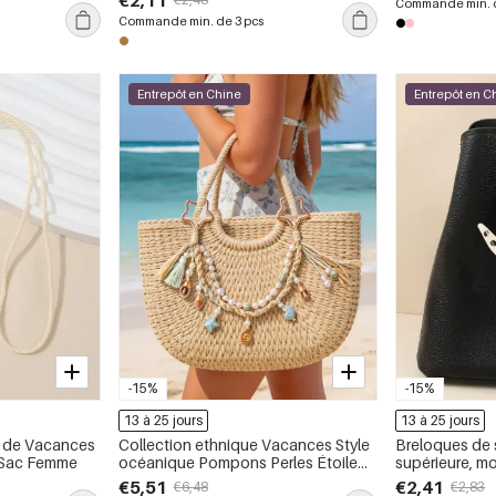
€2,11
Commande min. d
sac
Commande min. de 3 pcs
Entrepôt en Chine
Entrepôt en C
-15%
-15%
13 à 25 jours
13 à 25 jours
s de Vacances
Collection ethnique Vacances Style
Breloques de 
s Sac Femme
océanique Pompons Perles Étoile
supérieure, mo
Coquillage tissé Breloques de sac
pois mignons, 
€5,51
€2,41
€6,48
€2,83