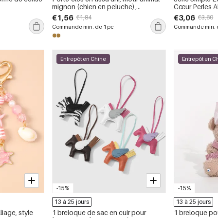
mignon (chien en peluche),
Cœur Perles All
collection Simple Series
Breloques de
€1,56
€3,06
€1,84
€3,60
Commande min. de 1 pc
Commande min. d
Entrepôt en Chine
Entrepôt en C
-15%
-15%
13 à 25 jours
13 à 25 jours
iage, style
1 breloque de sac en cuir pour
1 breloque po