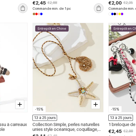
lore,
Tressée de Couleurs Assorties -
d&#39;étoile,
€2,45
€2,00
€2,88
€2,35
s
Breloques pour Sacs
en plastique t
Commande min. de 1 pc
Commande min. d
Entrepôt en Chine
Entrepôt en C
-15%
-15%
13 à 25 jours
13 à 25 jours
ssu à carreaux
Collection Simple, perles naturelles
1 breloque de
ple
unies style océanique, coquillage,
€2,45
€2,88
étoile de mer, strass, breloques pour
€2,48