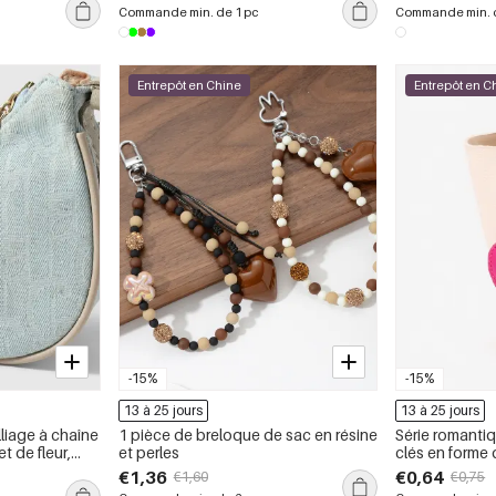
en coton
Series
Commande min. de 1 pc
Commande min. d
Entrepôt en Chine
Entrepôt en C
-15%
-15%
13 à 25 jours
13 à 25 jours
liage à chaîne
1 pièce de breloque de sac en résine
Série romanti
t de fleur,
et perles
clés en forme 
multicolores, 
€1,36
€0,64
€1,60
€0,75