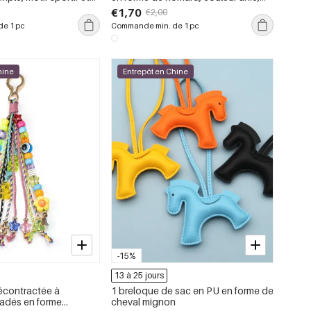
style océanique, breloques pour sac
€1,70
€2,00
en corde tressée
e 1 pc
Commande min. de 1 pc
hine
Entrepôt en Chine
-15%
13 à 25 jours
décontractée à
1 breloque de sac en PU en forme de
adés en forme
cheval mignon