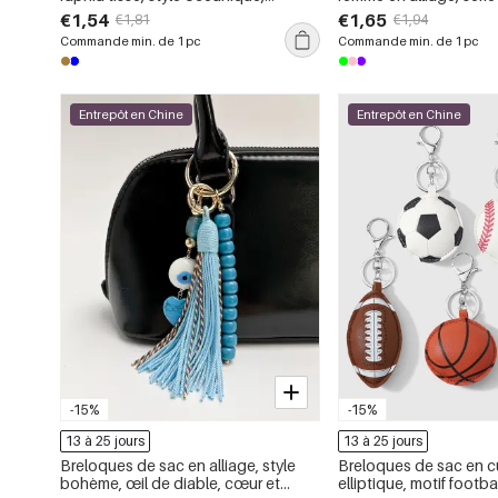
couleurs mélangées, collection
décontractées, visage
€1,54
€1,65
€1,81
€1,94
Simple, série Vacances
Commande min. de 1 pc
Commande min. de 1 pc
Entrepôt en Chine
Entrepôt en Chine
-15%
-15%
13 à 25 jours
13 à 25 jours
Breloques de sac en alliage, style
Breloques de sac en c
bohème, œil de diable, cœur et
elliptique, motif footbal