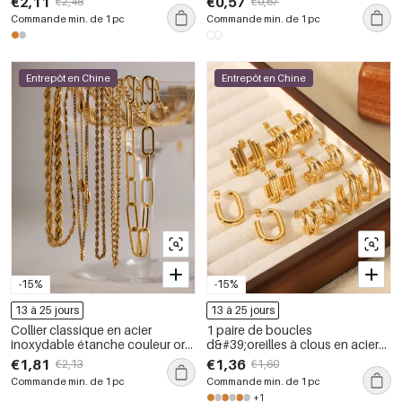
€2,11
€0,57
€2,48
€0,67
pièce)
pendentif rond, idéale au
Commande min. de 1 pc
Commande min. de 1 pc
quotidien.
Entrepôt en Chine
Entrepôt en Chine
-15%
-15%
13 à 25 jours
13 à 25 jours
Collier classique en acier
1 paire de boucles
inoxydable étanche couleur or
d&#39;oreilles à clous en acier
(1 pièce)
inoxydable étanches de forme
€1,81
€1,36
€2,13
€1,60
irrégulière
Commande min. de 1 pc
Commande min. de 1 pc
+1