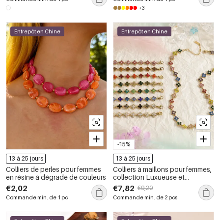
+3
Entrepôt en Chine
Entrepôt en Chine
-15%
13 à 25 jours
13 à 25 jours
Colliers de perles pour femmes
Colliers à maillons pour femmes,
en résine à dégradé de couleurs
collection Luxueuse et
Élégante, en acier inoxydable,
€2,02
€7,82
€9,20
couleur or, avec zircon et
Commande min. de 1 pc
Commande min. de 2 pcs
monture imperméable.