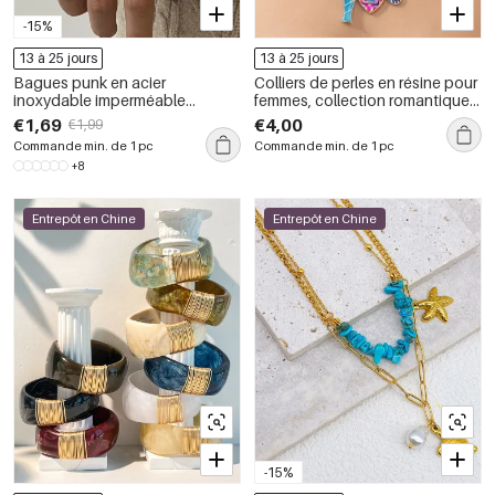
-15%
13 à 25 jours
13 à 25 jours
Bagues punk en acier
Colliers de perles en résine pour
inoxydable imperméable
femmes, collection romantique,
couleur or, forme irrégulière
style océanique, inspirés des
€1,69
€4,00
€1,99
vacances
Commande min. de 1 pc
Commande min. de 1 pc
+8
Entrepôt en Chine
Entrepôt en Chine
-15%