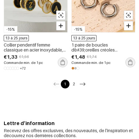
-15%
-15%
13 à 25 jours
13 à 25 jours
Collier pendentif femme
1 paire de boucles
classique en acier inoxydable,
d&#39;oreilles créoles
couleur or, avec lettre et
classiques en acier inoxydable
€1,33
€1,48
€1,56
€1,74
coquillage étanche (1 pièce)
étanches
Commande min. de 1 pc
Commande min. de 1 pc
+72
1
2
Lettre d’information
Recevez des offres exclusives, des nouveautés, de l’inspiration et
découvrez nos dernières collections.