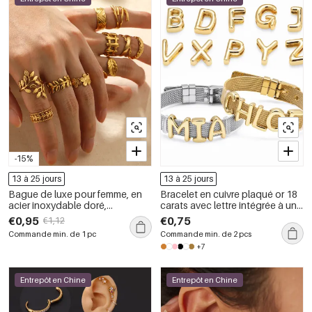
-15%
13 à 25 jours
13 à 25 jours
Bague de luxe pour femme, en
Bracelet en cuivre plaqué or 18
acier inoxydable doré,
carats avec lettre intégrée à une
imperméable, ornée d&#39;un
chaîne en cuivre (1 pièce).
€0,95
€0,75
€1,12
motif végétal.
Commande min. de 1 pc
Commande min. de 2 pcs
+7
Entrepôt en Chine
Entrepôt en Chine