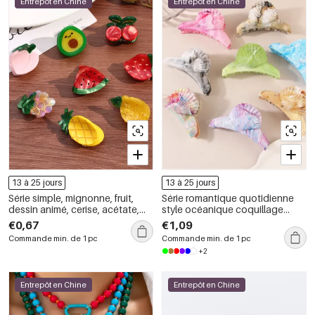
Entrepôt en Chine
Entrepôt en Chine
13 à 25 jours
13 à 25 jours
Série simple, mignonne, fruit,
Série romantique quotidienne
dessin animé, cerise, acétate,
style océanique coquillage
griffes à cheveux
dégradé couleur griffes de
€0,67
€1,09
cheveux en ABS
Commande min. de 1 pc
Commande min. de 1 pc
+2
Entrepôt en Chine
Entrepôt en Chine