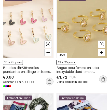
-15%
13 à 25 jours
13 à 25 jours
Boucles d&#39;oreilles
Bague pour femme en acier
pendantes en alliage en forme
inoxydable doré, ornée
de cœur, collection romantique,
d&#39;un zircon et d&#39;un
€0,68
€1,72
€2,02
pour femmes
pendentif goutte d&#39;eau
Commande min. de 1 pc
Commande min. de 1 pc
brillant.
Entrepôt en Chine
Entrepôt en Chine