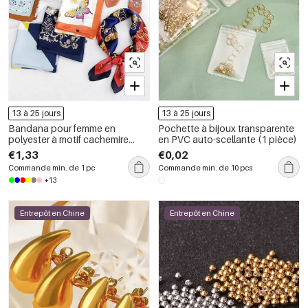
13 à 25 jours
13 à 25 jours
Bandana pour femme en
Pochette à bijoux transparente
polyester à motif cachemire
en PVC auto-scellante (1 pièce)
opulent
€1,33
€0,02
Commande min. de 1 pc
Commande min. de 10 pcs
+13
Entrepôt en Chine
Entrepôt en Chine