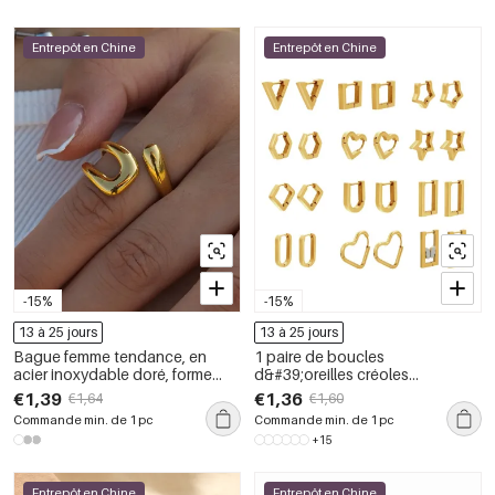
Entrepôt en Chine
Entrepôt en Chine
-15%
-15%
13 à 25 jours
13 à 25 jours
Bague femme tendance, en
1 paire de boucles
acier inoxydable doré, forme
d&#39;oreilles créoles
irrégulière, étanche, à porter au
classiques géométriques en
€1,39
€1,36
€1,64
€1,60
quotidien.
acier inoxydable, étanches,
Commande min. de 1 pc
Commande min. de 1 pc
couleur or, pour femme
+15
Entrepôt en Chine
Entrepôt en Chine