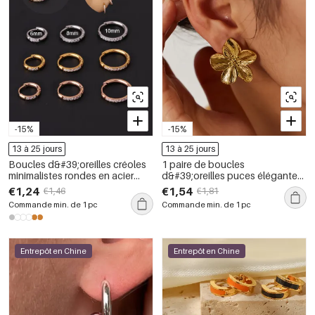
-15%
-15%
13 à 25 jours
13 à 25 jours
Boucles d&#39;oreilles créoles
1 paire de boucles
minimalistes rondes en acier
d&#39;oreilles puces élégantes
inoxydable étanche couleur or
à fleurs en acier inoxydable
€1,24
€1,54
€1,46
€1,81
avec zircon pour femme (1
étanches pour femmes
Commande min. de 1 pc
Commande min. de 1 pc
pièce)
Entrepôt en Chine
Entrepôt en Chine