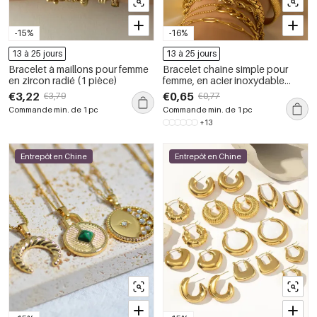
-15%
-16%
13 à 25 jours
13 à 25 jours
Bracelet à maillons pour femme
Bracelet chaîne simple pour
en zircon radié (1 pièce)
femme, en acier inoxydable
étanche, couleur or (1 pièce).
€3,22
€0,65
€3,79
€0,77
Commande min. de 1 pc
Commande min. de 1 pc
+13
Entrepôt en Chine
Entrepôt en Chine