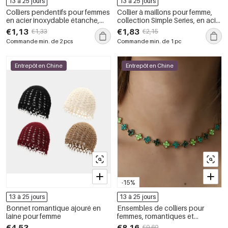
13 à 25 jours
13 à 25 jours
Colliers pendentifs pour femmes
Collier à maillons pour femme,
en acier inoxydable étanche,
collection Simple Series, en acier
forme de goutte classique,
inoxydable, couleur or, étanche,
€1,13
€1,83
€1,33
€2,15
collection Simple Series
à porter au quotidien (1 pièce)
Commande min. de 2 pcs
Commande min. de 1 pc
Entrepôt en Chine
Entrepôt en Chine
-15%
13 à 25 jours
13 à 25 jours
Bonnet romantique ajouré en
Ensembles de colliers pour
laine pour femme
femmes, romantiques et
élégants, en acier inoxydable,
€4,53
€8,16
€9,60