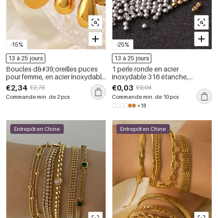
-15%
-25%
13 à 25 jours
13 à 25 jours
Boucles d&#39;oreilles puces
1 perle ronde en acier
pour femme, en acier inoxydable
inoxydable 316 étanche,
imperméable, couleur or, style
couleur unie, pour boucle
€2,34
€0,03
€2,75
€0,04
goutte épaisse (1 paire).
d&#39;oreille.
Commande min. de 2 pcs
Commande min. de 10 pcs
+18
Entrepôt en Chine
Entrepôt en Chine