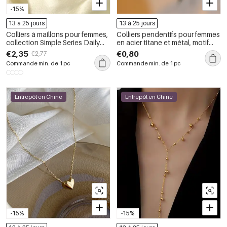
-15%
13 à 25 jours
13 à 25 jours
Colliers à maillons pour femmes,
Colliers pendentifs pour femmes
collection Simple Series Daily
en acier titane et métal, motif
Chain, en acier inoxydable
cerise douce, collection
€2,35
€0,80
€2,77
étanche, couleur or
romantique
Commande min. de 1 pc
Commande min. de 1 pc
Entrepôt en Chine
Entrepôt en Chine
-15%
-15%