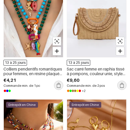
13 à 25 jours
13 à 25 jours
Colliers pendentifs romantiques
Sac carré femme en raphia tissé
pour femmes, en résine plaquée
à pompons, couleur unie, style
or champagne, représentant un
vacances
€4,21
€9,60
poisson et une étoile de mer.
Commande min. de 1 pc
Commande min. de 2 pcs
+2
Entrepôt en Chine
Entrepôt en Chine