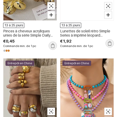
13 à 25 jours
13 à 25 jours
Pinces à cheveux acryliques
Lunettes de soleil rétro Simple
unies de la série Simple Daily
Series à imprimé léopard
Flower
dégradé uni
€0,45
€1,92
Commande min. de 1 pc
Commande min. de 1 pc
Entrepôt en Chine
Entrepôt en Chine