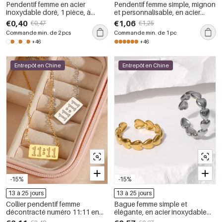
Pendentif femme en acier
Pendentif femme simple, mignon
inoxydable doré, 1 pièce, à
et personnalisable, en acier
personnaliser avec une lettre
inoxydable, couleur or, avec
€0,40
€1,06
€0,47
€1,25
lettre, en 1 pièce
Commande min. de 2 pcs
Commande min. de 1 pc
+46
+46
Entrepôt en Chine
Entrepôt en Chine
-15%
-15%
13 à 25 jours
13 à 25 jours
Collier pendentif femme
Bague femme simple et
décontracté numéro 11:11 en
élégante, en acier inoxydable
acier inoxydable étanche (1
doré, avec motif cœur et