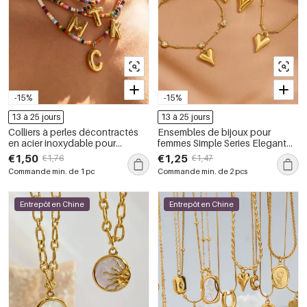
-15%
-15%
13 à 25 jours
13 à 25 jours
Colliers à perles décontractés
Ensembles de bijoux pour
en acier inoxydable pour
femmes Simple Series Elegant
femmes
Heart en acier inoxydable
€1,50
€1,25
€1,76
€1,47
étanche couleur or
Commande min. de 1 pc
Commande min. de 2 pcs
Entrepôt en Chine
Entrepôt en Chine