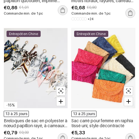
papillon quotidien, imprimé
motifs floraux, rayures, carreaux,
léopard, rayures et pois,
pois et formes géométriques,
€0,86
€0,68
€1,01
€0,80
couleurs assorties, collection
disponibles dans la collection
Commande min. de 1 pc
Commande min. de 1 pc
Simple Series
Daily de Simple Series.
+24
Entrepôt en Chine
Entrepôt en Chine
-15%
13 à 25 jours
13 à 25 jours
Breloques de sac en polyester à
Sac carré pour femme en raphia
nœud papillon rayé, à carreaux
tissé uni, style décontracté
et à pois de couleurs assorties,
€0,79
€5,33
€0,93
collection Simple Series Daily.
Commande min. de 1 pc
Commande min. de 1 pc