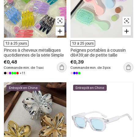
13 à 25 jours
13 à 25 jours
Pinces à cheveux métalliques
Peignes portables à coussin
quotidiennes de la série Simple
d&#39;air de petite taille
€0,48
€0,39
Commande min. de 1 sac
Commande min. de 3 pcs
+11
Entrepôt en Chine
Entrepôt en Chine