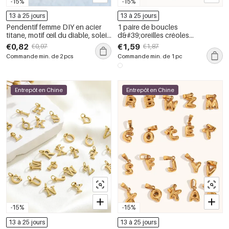
-15%
-15%
13 à 25 jours
13 à 25 jours
Pendentif femme DIY en acier
1 paire de boucles
titane, motif œil du diable, soleil
d&#39;oreilles créoles
et lune, couronne, à monter soi-
modernes pour femmes, en acier
€0,82
€1,59
€0,97
€1,87
même
inoxydable étanche, couleur or.
Commande min. de 2 pcs
Commande min. de 1 pc
Entrepôt en Chine
Entrepôt en Chine
-15%
-15%
13 à 25 jours
13 à 25 jours