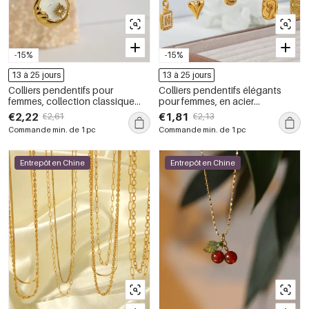
-15%
-15%
13 à 25 jours
13 à 25 jours
Colliers pendentifs pour
Colliers pendentifs élégants
femmes, collection classique
pour femmes, en acier
rétro soleil et lune, en acier
inoxydable doré, en forme de
€2,22
€1,81
€2,61
€2,13
inoxydable étanche, couleur or
cœur rectangulaire et de fleur en
Commande min. de 1 pc
Commande min. de 1 pc
goutte d&#39;eau
Entrepôt en Chine
Entrepôt en Chine