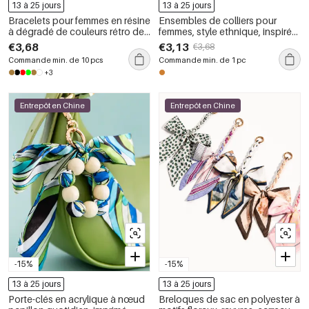
13 à 25 jours
13 à 25 jours
Bracelets pour femmes en résine
Ensembles de colliers pour
à dégradé de couleurs rétro de
femmes, style ethnique, inspirés
la série classique
des vacances et de
€3,68
€3,13
€3,68
l&#39;océan, avec perles de
Commande min. de 10 pcs
Commande min. de 1 pc
pierre naturelle et acier
+3
inoxydable étanche.
Entrepôt en Chine
Entrepôt en Chine
-15%
-15%
13 à 25 jours
13 à 25 jours
Porte-clés en acrylique à nœud
Breloques de sac en polyester à