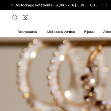
00
D
11
H
🎉 Déstockage Vêtements – €0,99 | -75% | -30%
Nouveautés
Meilleures Ventes
Bijoux
Vête