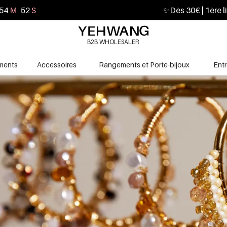
54
M
51
S
✨
Dès 30€ | 1ère l
B2B WHOLESALER
ments
Accessoires
Rangements et Porte-bijoux
Ent