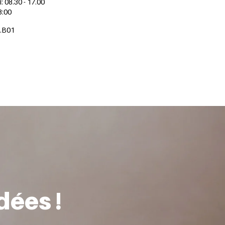
: 08.30 - 17.00
3:00
9.B01
dées !