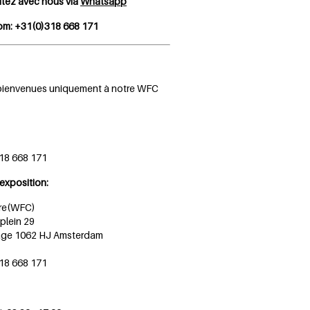
tez avec nous via
Whatsapp
m: +31(0)318 668 171
es bienvenues uniquement à notre WFC
18 668 171
’exposition:
tre(WFC)
plein 29
étage 1062 HJ Amsterdam
18 668 171