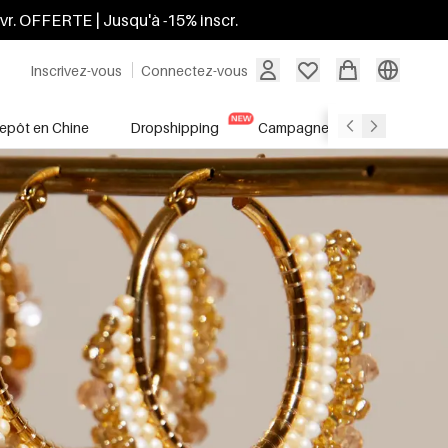
ivr. OFFERTE | Jusqu'à -15% inscr.
Inscrivez-vous
Connectez-vous
repôt en Chine
Dropshipping
Campagnes
Soldes