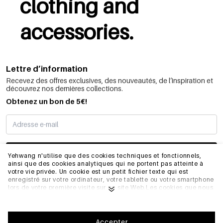
clothing and
accessories.
Lettre d’information
Recevez des offres exclusives, des nouveautés, de l’inspiration et
découvrez nos dernières collections.
Obtenez un bon de 5€!
JE M’INSCRIS
Yehwang n'utilise que des cookies techniques et fonctionnels,
ainsi que des cookies analytiques qui ne portent pas atteinte à
votre vie privée. Un cookie est un petit fichier texte qui est
enregistré sur votre ordinateur, votre tablette ou votre smartphone
INFORMATIONS
lors de votre première visite sur ce site Web.Les cookies que nous
utilisons sont nécessaires au fonctionnement technique du site
web et à votre facilité d'utilisation. Ils permettent au site web de
fonctionner correctement et de se souvenir, par exemple, de vos
GÉNÉRAL
préférences. Ils nous permettent également d'optimiser notre site
Accepter