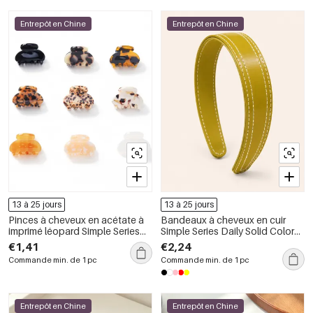
Entrepôt en Chine
Entrepôt en Chine
13 à 25 jours
13 à 25 jours
Pinces à cheveux en acétate à
Bandeaux à cheveux en cuir
imprimé léopard Simple Series
Simple Series Daily Solid Color
Daily
Lines
€1,41
€2,24
Commande min. de 1 pc
Commande min. de 1 pc
Entrepôt en Chine
Entrepôt en Chine