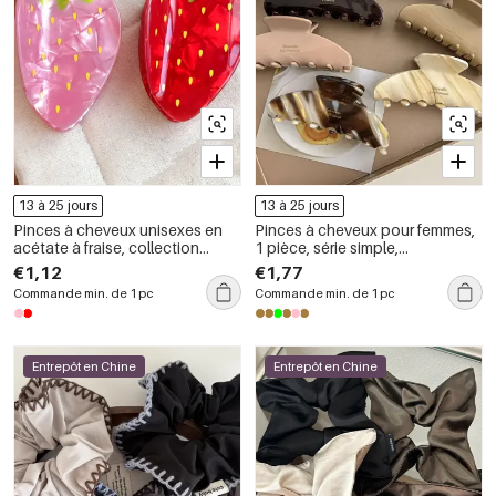
13 à 25 jours
13 à 25 jours
Pinces à cheveux unisexes en
Pinces à cheveux pour femmes,
acétate à fraise, collection
1 pièce, série simple,
Simple Series
décontractée, dégradé de
€1,12
€1,77
couleur, en acétate
Commande min. de 1 pc
Commande min. de 1 pc
Entrepôt en Chine
Entrepôt en Chine