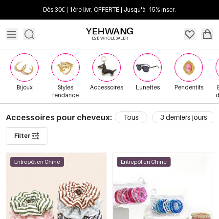
Dès 30€ | 1ère livr. OFFERTE | Jusqu'à -15% inscr.
B2B WHOLESALER
Bijoux
Styles
Accessoires
Lunettes
Pendentifs
tendance
d
Accessoires pour cheveux:
Tous
3 derniers jours
Filter
Entrepôt en Chine
Entrepôt en Chine