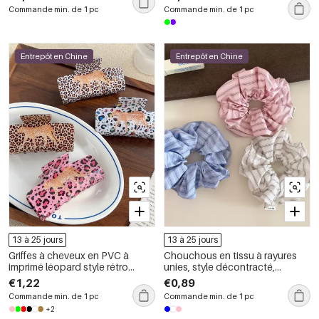
Commande min. de 1 pc
Commande min. de 1 pc
Entrepôt en Chine
Entrepôt en Chine
13 à 25 jours
13 à 25 jours
Griffes à cheveux en PVC à
Chouchous en tissu à rayures
imprimé léopard style rétro
unies, style décontracté,
ethnique
collection Simple
€1,22
€0,89
Commande min. de 1 pc
Commande min. de 1 pc
+2