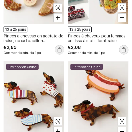
13 à 25 jours
13 à 25 jours
Pinces à cheveux en acétate de
Pinces à cheveux pour femmes
fraise, nœud papillon
en tissu à motif floral fraise
décontracté, série simple
multicolore, collection
€2,85
€2,08
romantique
Commande min. de 1 pc
Commande min. de 1 pc
Entrepôt en Chine
Entrepôt en Chine