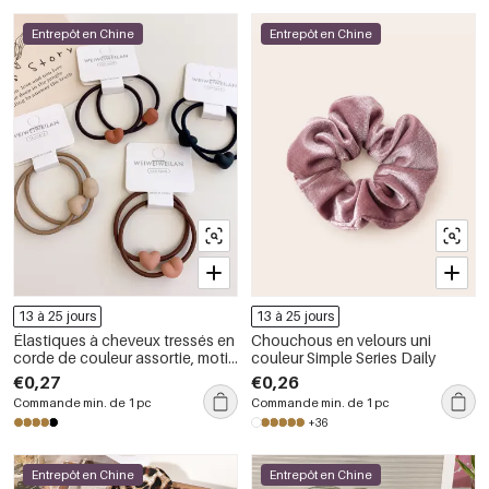
Entrepôt en Chine
Entrepôt en Chine
13 à 25 jours
13 à 25 jours
Élastiques à cheveux tressés en
Chouchous en velours uni
corde de couleur assortie, motif
couleur Simple Series Daily
cœur simple, collection
€0,27
€0,26
romantique
Commande min. de 1 pc
Commande min. de 1 pc
+36
Entrepôt en Chine
Entrepôt en Chine