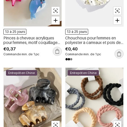
13 à 25 jours
13 à 25 jours
Pinces à cheveux acryliques
Chouchous pour femmes en
pour femmes, motif coquillage
polyester à carreaux et pois de
et étoile de mer, style océanique
la collection Simple Series
€0,37
€0,40
mignon et romantique
Commande min. de 1 pc
Commande min. de 1 pc
Entrepôt en Chine
Entrepôt en Chine