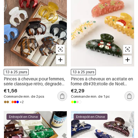
13 à 25 jours
13 à 25 jours
Pinces à cheveux pour femmes,
Pinces à cheveux en acétate en
série classique rétro, dégradé
forme d&#39;étoile de Noël
de couleurs, acétate, couleur or
mignonne et mignonne de la
€1,56
€2,29
série Simple
Commande min. de 2 pcs
Commande min. de 1 pc
+2
Entrepôt en Chine
Entrepôt en Chine