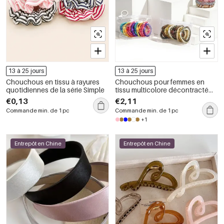
13 à 25 jours
13 à 25 jours
Chouchous en tissu à rayures
Chouchous pour femmes en
quotidiennes de la série Simple
tissu multicolore décontracté
de la collection Simple Series
€0,13
€2,11
Commande min. de 1 pc
Commande min. de 1 pc
+1
Entrepôt en Chine
Entrepôt en Chine