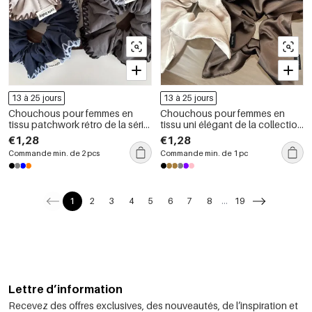
13 à 25 jours
13 à 25 jours
Chouchous pour femmes en
Chouchous pour femmes en
tissu patchwork rétro de la série
tissu uni élégant de la collection
classique
romantique
€1,28
€1,28
Commande min. de 2 pcs
Commande min. de 1 pc
1
2
3
4
5
6
7
8
...
19
Lettre d’information
Recevez des offres exclusives, des nouveautés, de l’inspiration et