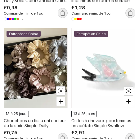
Daily Solid Color Gradient Color
imprimées sur toute la surface
Abs
de la série Fruit
€0,48
€1,28
Commande min. de 1 pc
Commande min. de 1 pc
+7
Entrepôt en Chine
Entrepôt en Chine
13 à 25 jours
13 à 25 jours
Chouchous en tissu uni couleur
Griffes à cheveux pour femmes
de la série Simple Daily
en acétate Simple Swallow
€0,75
€2,91
Commande min. de 1 pc
Commande min. de 2 pcs