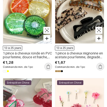
13 à 25 jours
13 à 25 jours
1 pince à cheveux ronde en PVC
1 pince à cheveux mignonne en
pour femme, douce et fraîche,
acétate pour femme, dégradé
en forme de citron
de couleurs
€1,28
€1,67
Commande min. de 1 pc
Commande min. de 1 pc
Entrepôt en Chine
Entrepôt en Chine