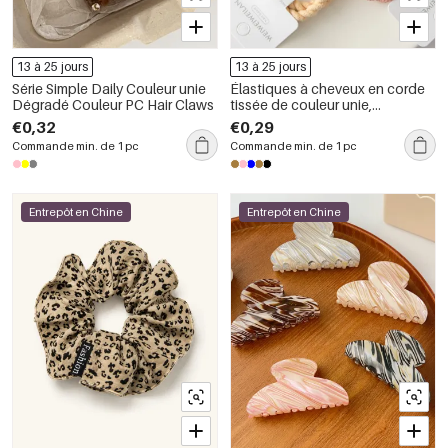
13 à 25 jours
13 à 25 jours
Série Simple Daily Couleur unie
Élastiques à cheveux en corde
Dégradé Couleur PC Hair Claws
tissée de couleur unie,
collection Simple Series Daily
€0,32
€0,29
Commande min. de 1 pc
Commande min. de 1 pc
Entrepôt en Chine
Entrepôt en Chine