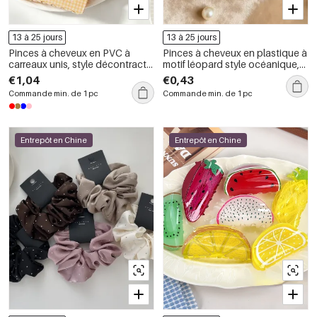
13 à 25 jours
13 à 25 jours
Pinces à cheveux en PVC à
Pinces à cheveux en plastique à
carreaux unis, style décontracté,
motif léopard style océanique,
collection Simple
collection Simple Series Daily
€1,04
€0,43
Commande min. de 1 pc
Commande min. de 1 pc
Entrepôt en Chine
Entrepôt en Chine