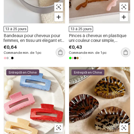
13 à 25 jours
13 à 25 jours
Bandeaux pour cheveux pour
Pinces à cheveux en plastique
femmes, en tissu uni élégant et
uni couleur cœur simple,
simple
collection romantique
€0,64
€0,43
Commande min. de 1 pc
Commande min. de 1 pc
Entrepôt en Chine
Entrepôt en Chine