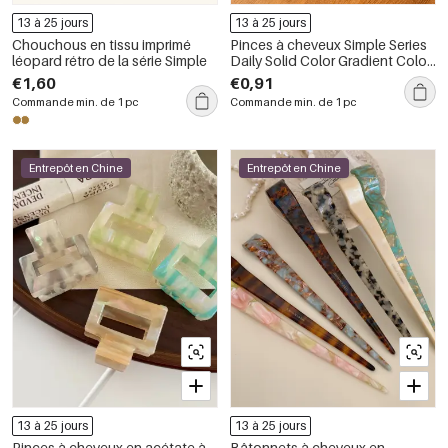
13 à 25 jours
13 à 25 jours
Chouchous en tissu imprimé
Pinces à cheveux Simple Series
léopard rétro de la série Simple
Daily Solid Color Gradient Color
Acetate
€1,60
€0,91
Commande min. de 1 pc
Commande min. de 1 pc
Entrepôt en Chine
Entrepôt en Chine
13 à 25 jours
13 à 25 jours
Pinces à cheveux en acétate à
Bâtonnets à cheveux en