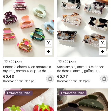
13 à 25 jours
13 à 25 jours
Pinces à cheveux en acétate à
Série simple, animaux mignons
rayures, carreaux et pois de la
de dessin animé, griffes en
série Simple Daily
acétate pour cheveux
€0,48
€0,77
Commande min. de 1 pc
Commande min. de 2 pcs
Entrepôt en Chine
Entrepôt en Chine