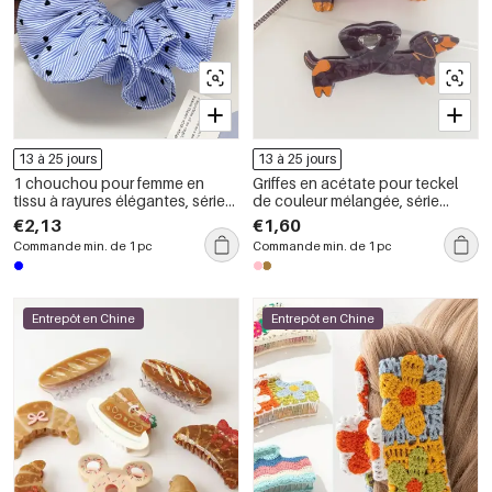
13 à 25 jours
13 à 25 jours
1 chouchou pour femme en
Griffes en acétate pour teckel
tissu à rayures élégantes, série
de couleur mélangée, série
simple
Simple
€2,13
€1,60
Commande min. de 1 pc
Commande min. de 1 pc
Entrepôt en Chine
Entrepôt en Chine