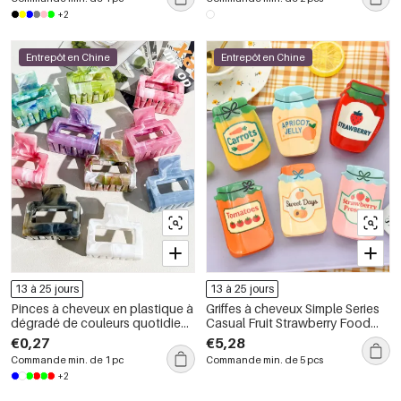
+2
Entrepôt en Chine
Entrepôt en Chine
13 à 25 jours
13 à 25 jours
Pinces à cheveux en plastique à
Griffes à cheveux Simple Series
dégradé de couleurs quotidien
Casual Fruit Strawberry Food
Simple Series
Acetate
€0,27
€5,28
Commande min. de 1 pc
Commande min. de 5 pcs
+2