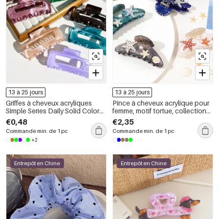
13 à 25 jours
13 à 25 jours
Griffes à cheveux acryliques
Pince à cheveux acrylique pour
Simple Series Daily Solid Color
femme, motif tortue, collection
Gradient Color
luxe, 1 pièce
€0,48
€2,35
Commande min. de 1 pc
Commande min. de 1 pc
+2
Entrepôt en Chine
Entrepôt en Chine