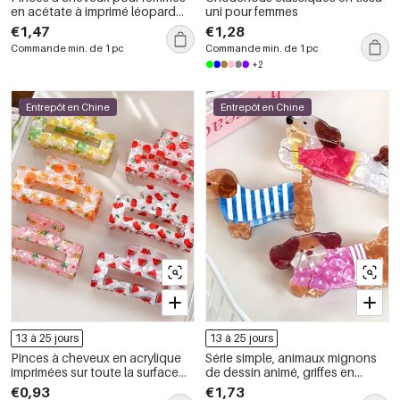
en acétate à imprimé léopard
uni pour femmes
dégradé, collection Simple
€1,47
€1,28
Series
Commande min. de 1 pc
Commande min. de 1 pc
+2
Entrepôt en Chine
Entrepôt en Chine
13 à 25 jours
13 à 25 jours
Pinces à cheveux en acrylique
Série simple, animaux mignons
imprimées sur toute la surface
de dessin animé, griffes en
de la série Fruit
acétate pour cheveux
€0,93
€1,73