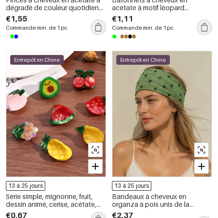
dégradé de couleur quotidien
acétate à motif léopard
Simple Series
dégradé de couleurs, gamme
€1,55
€1,11
Simple Series Daily
Commande min. de 1 pc
Commande min. de 1 pc
Entrepôt en Chine
Entrepôt en Chine
13 à 25 jours
13 à 25 jours
Série simple, mignonne, fruit,
Bandeaux à cheveux en
dessin animé, cerise, acétate,
organza à pois unis de la
griffes à cheveux
collection Simple Series Daily
€0,67
€2,37