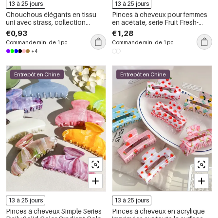
13 à 25 jours
13 à 25 jours
Chouchous élégants en tissu
Pinces à cheveux pour femmes
uni avec strass, collection
en acétate, série Fruit Fresh-
Simple
style, 1 pièce
€0,93
€1,28
Commande min. de 1 pc
Commande min. de 1 pc
+4
Entrepôt en Chine
Entrepôt en Chine
13 à 25 jours
13 à 25 jours
Pinces à cheveux Simple Series
Pinces à cheveux en acrylique