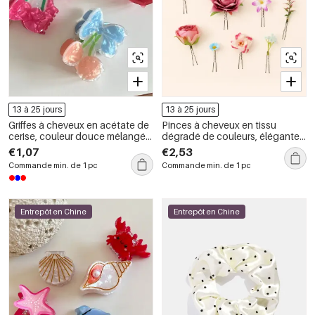
13 à 25 jours
13 à 25 jours
Griffes à cheveux en acétate de
Pinces à cheveux en tissu
cerise, couleur douce mélangée,
dégradé de couleurs, élégantes,
série Simple
à motif floral rose et feuille,
€1,07
€2,53
collection romantique
Commande min. de 1 pc
Commande min. de 1 pc
Entrepôt en Chine
Entrepôt en Chine