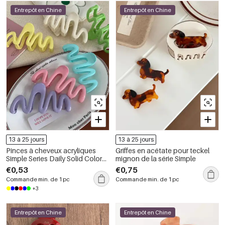
Entrepôt en Chine
Entrepôt en Chine
13 à 25 jours
13 à 25 jours
Pinces à cheveux acryliques
Griffes en acétate pour teckel
Simple Series Daily Solid Color
mignon de la série Simple
Lines
€0,53
€0,75
Commande min. de 1 pc
Commande min. de 1 pc
+3
Entrepôt en Chine
Entrepôt en Chine