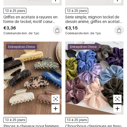
13 à 25 jours
13 à 25 jours
Griffes en acétate à rayures en
Série simple, mignon teckel de
forme de teckel, motif cœur
dessin animé, griffes en acétate
mignon et dessin animé, série
pour cheveux
€3,36
€3,15
simple
Commande min. de 1 pc
Commande min. de 1 pc
Entrepôt en Chine
Entrepôt en Chine
13 à 25 jours
13 à 25 jours
Pinces à cheveux pour femmes
Chouchous classiques en tissu