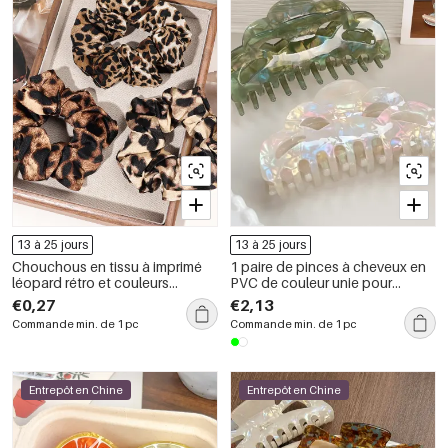
13 à 25 jours
13 à 25 jours
Chouchous en tissu à imprimé
1 paire de pinces à cheveux en
léopard rétro et couleurs
PVC de couleur unie pour
assorties de la série Simple
femmes, série simple et
€0,27
€2,13
décontractée
Commande min. de 1 pc
Commande min. de 1 pc
Entrepôt en Chine
Entrepôt en Chine