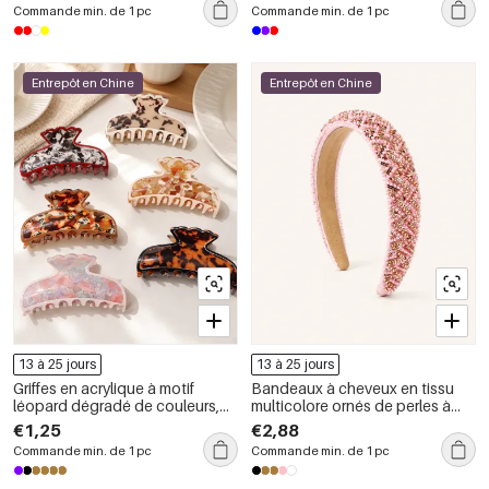
Commande min. de 1 pc
Commande min. de 1 pc
Entrepôt en Chine
Entrepôt en Chine
13 à 25 jours
13 à 25 jours
Griffes en acrylique à motif
Bandeaux à cheveux en tissu
léopard dégradé de couleurs,
multicolore ornés de perles à
collection Simple Series Daily
rayures élégantes de la série
€1,25
€2,88
Luxueuse
Commande min. de 1 pc
Commande min. de 1 pc