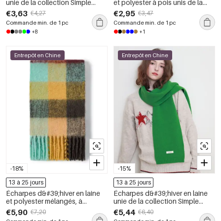
unie de la collection Simple
et polyester à pois unis de la
Series Daily
collection Simple Series Daily
€3,63
€2,95
€4,27
€3,47
Commande min. de 1 pc
Commande min. de 1 pc
+8
+1
Entrepôt en Chine
Entrepôt en Chine
-18%
-15%
13 à 25 jours
13 à 25 jours
Écharpes d&#39;hiver en laine
Écharpes d&#39;hiver en laine
et polyester mélangés, à
unie de la collection Simple
carreaux doux et pompons, de
Series Daily
€5,90
€5,44
€7,20
€6,40
la série Simple