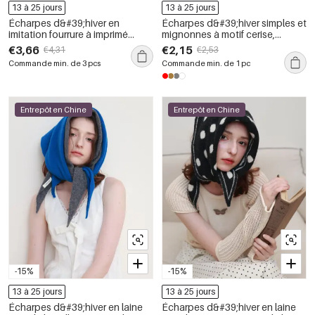
13 à 25 jours
13 à 25 jours
Écharpes d&#39;hiver en
Écharpes d&#39;hiver simples et
imitation fourrure à imprimé
mignonnes à motif cerise,
animal rétro multicolore de la
couleur unie. Collection Simple.
€3,66
€2,15
€4,31
€2,53
série Simple
Commande min. de 3 pcs
Commande min. de 1 pc
Entrepôt en Chine
Entrepôt en Chine
-15%
-15%
13 à 25 jours
13 à 25 jours
Écharpes d&#39;hiver en laine
Écharpes d&#39;hiver en laine