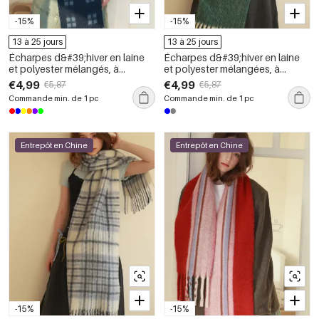
-15%
-15%
13 à 25 jours
13 à 25 jours
Écharpes d&#39;hiver en laine
Écharpes d&#39;hiver en laine
et polyester mélangés, à
et polyester mélangées, à
pompons rétro, couleurs et
pompons quotidiens, de
€4,99
€4,99
€5,87
€5,87
formes géométriques, collection
couleur assortie, de la série
Commande min. de 1 pc
Commande min. de 1 pc
Simple
Simple
Entrepôt en Chine
Entrepôt en Chine
-15%
-15%