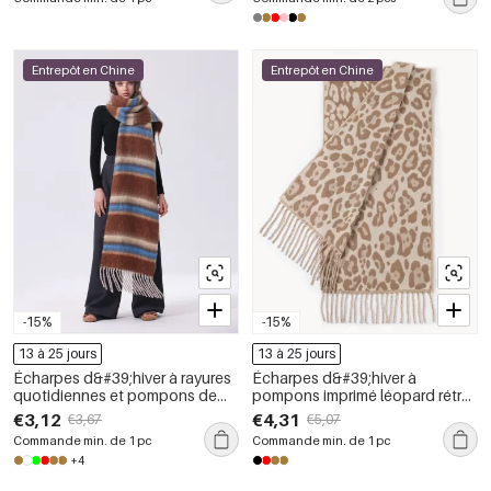
Entrepôt en Chine
Entrepôt en Chine
-15%
-15%
13 à 25 jours
13 à 25 jours
Écharpes d&#39;hiver à rayures
Écharpes d&#39;hiver à
quotidiennes et pompons de
pompons imprimé léopard rétro
couleur assortie, collection
de la collection Simple Series
€3,12
€4,31
€3,67
€5,07
Simple Series
Commande min. de 1 pc
Commande min. de 1 pc
+4