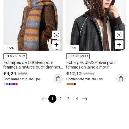
-15%
-15%
13 à 25 jours
13 à 25 jours
Écharpes d&#39;hiver pour
Écharpes d&#39;hiver pour
femmes à rayures quotidiennes,
femmes en laine à motif
à pompons et à dégradé de
cachemire, pompons et
€4,24
€12,12
€4,99
€14,26
couleurs, de la série Simple
pompons, de style bohème et
Commande min. de 1 pc
Commande min. de 1 pc
de couleurs variées, collection
ethnique
1
2
3
4