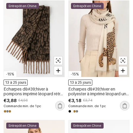
Entrepôt en Chine
Entrepôt en Chine
-15%
-15%
13 à 25 jours
13 à 25 jours
Écharpes d&#39;hiver à
Écharpes d&#39;hiver en
pompons imprimé léopard rétro
polyester à imprimé léopard uni,
de la collection Simple Series
collection Simple Series, motif
€3,88
€3,18
€4,56
€3,74
animal naturel
Commande min. de 1 pc
Commande min. de 1 pc
Entrepôt en Chine
Entrepôt en Chine