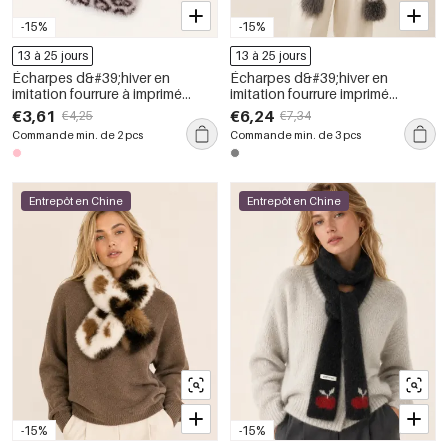
-15%
-15%
13 à 25 jours
13 à 25 jours
Écharpes d&#39;hiver en
Écharpes d&#39;hiver en
imitation fourrure à imprimé
imitation fourrure imprimé
léopard rétro de la série Simple
léopard patchwork punk de la
€3,61
€6,24
€4,25
€7,34
série classique
Commande min. de 2 pcs
Commande min. de 3 pcs
Entrepôt en Chine
Entrepôt en Chine
-15%
-15%