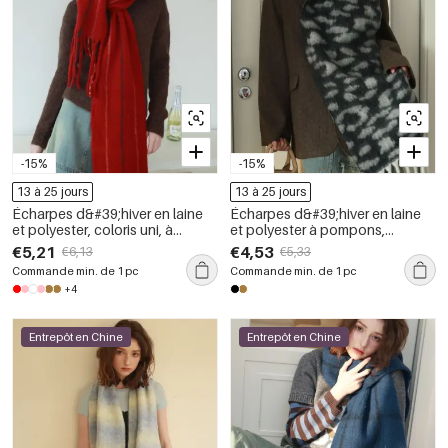
-15%
-15%
13 à 25 jours
13 à 25 jours
Écharpes d&#39;hiver en laine
Écharpes d&#39;hiver en laine
et polyester, coloris uni, à
et polyester à pompons,
franges, collection Simple Series
imprimé léopard rétro, collection
€5,21
€4,53
€6,13
€5,33
Daily
Simple
Commande min. de 1 pc
Commande min. de 1 pc
+4
Entrepôt en Chine
Entrepôt en Chine