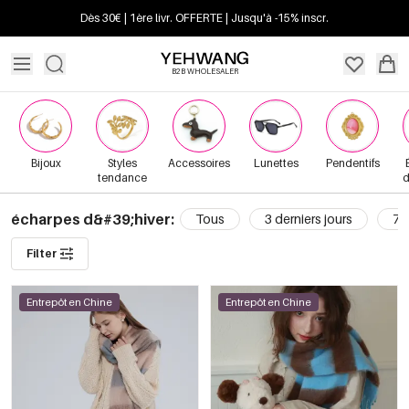
Dès 30€ | 1ère livr. OFFERTE | Jusqu'à -15% inscr.
B2B WHOLESALER
Bijoux
Styles
Accessoires
Lunettes
Pendentifs
tendance
d
écharpes d&#39;hiver:
Tous
3 derniers jours
7 d
Filter
Entrepôt en Chine
Entrepôt en Chine