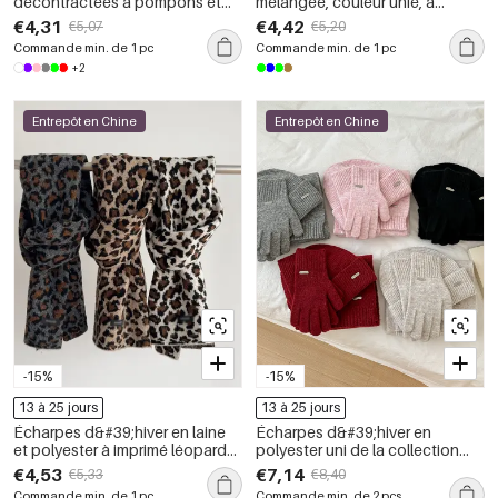
décontractées à pompons et
mélangée, couleur unie, à
imprimé animal multicolores,
franges, collection Simple Series
€4,31
€4,42
€5,07
€5,20
collection Simple Series
Daily
Commande min. de 1 pc
Commande min. de 1 pc
+2
Entrepôt en Chine
Entrepôt en Chine
-15%
-15%
13 à 25 jours
13 à 25 jours
Écharpes d&#39;hiver en laine
Écharpes d&#39;hiver en
et polyester à imprimé léopard
polyester uni de la collection
rétro de la série Simple
Simple Series Daily
€4,53
€7,14
€5,33
€8,40
Commande min. de 1 pc
Commande min. de 2 pcs