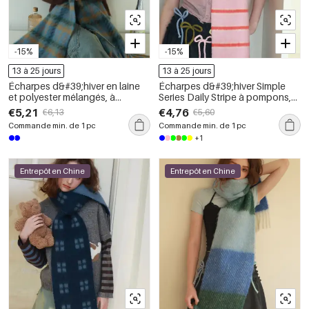
-15%
-15%
13 à 25 jours
13 à 25 jours
Écharpes d&#39;hiver en laine
Écharpes d&#39;hiver Simple
et polyester mélangés, à
Series Daily Stripe à pompons,
carreaux rétro et pompons, de la
coloris mélangés, en laine et
€5,21
€4,76
€6,13
€5,60
série Simple
polyester
Commande min. de 1 pc
Commande min. de 1 pc
+1
Entrepôt en Chine
Entrepôt en Chine