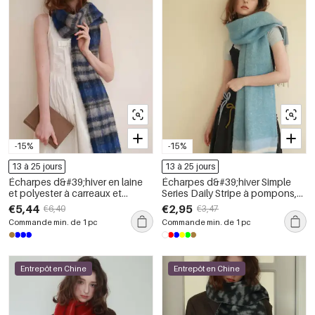
-15%
-15%
13 à 25 jours
13 à 25 jours
Écharpes d&#39;hiver en laine
Écharpes d&#39;hiver Simple
et polyester à carreaux et
Series Daily Stripe à pompons,
pompons, coloris assortis,
coloris mélangés, en laine et
€5,44
€2,95
€6,40
€3,47
collection Simple Series Daily
polyester
Commande min. de 1 pc
Commande min. de 1 pc
Twist
Entrepôt en Chine
Entrepôt en Chine