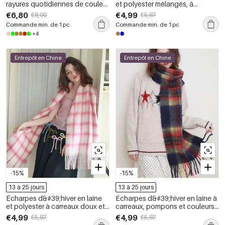
rayures quotidiennes de couleur
et polyester mélangés, à
assortie, collection Simple
carreaux rétro et pompons, de la
€6,80
€4,99
€8,00
€5,87
série Simple
Commande min. de 1 pc
Commande min. de 1 pc
+4
Entrepôt en Chine
Entrepôt en Chine
-15%
-15%
13 à 25 jours
13 à 25 jours
Écharpes d&#39;hiver en laine
Écharpes d&#39;hiver en laine à
et polyester à carreaux doux et
carreaux, pompons et couleurs
pompons de la série Simple
assorties, collection Simple
€4,99
€4,99
€5,87
€5,87
Series, style décontracté.