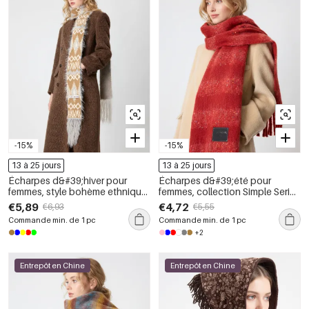
-15%
-15%
13 à 25 jours
13 à 25 jours
Écharpes d&#39;hiver pour
Écharpes d&#39;été pour
femmes, style bohème ethnique,
femmes, collection Simple Series
à pompons, couleurs et formes
Daily Tassel, couleurs
€5,89
€4,72
€6,93
€5,55
géométriques mélangées
dégradées et mélangées
Commande min. de 1 pc
Commande min. de 1 pc
+2
Entrepôt en Chine
Entrepôt en Chine