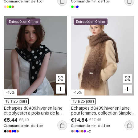
Commande min. de 1 pc
Commande min. de 1 pc
Entrepôt en Chine
Entrepôt en Chine
-15%
-15%
13 à 25 jours
13 à 25 jours
Écharpes d&#39;hiver en laine
Écharpes d&#39;hiver en laine
et polyester à pois unis de la
pour femmes, collection Simple
collection Simple Series Daily
Series Daily Color Gradient
€5,44
€14,84
€6,40
€17,46
Color
Commande min. de 1 pc
Commande min. de 1 pc
+2