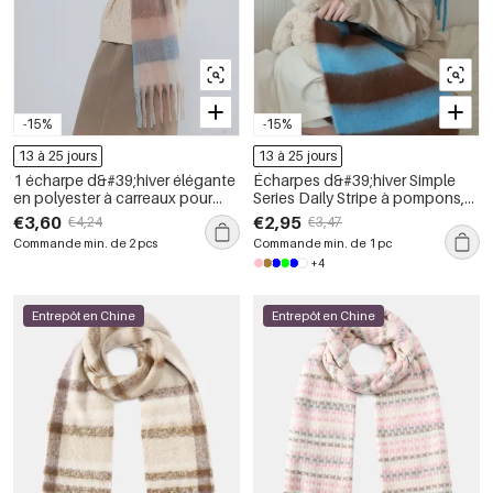
-15%
-15%
13 à 25 jours
13 à 25 jours
1 écharpe d&#39;hiver élégante
Écharpes d&#39;hiver Simple
en polyester à carreaux pour
Series Daily Stripe à pompons,
femme
coloris mélangés, en laine et
€3,60
€2,95
€4,24
€3,47
polyester
Commande min. de 2 pcs
Commande min. de 1 pc
+4
Entrepôt en Chine
Entrepôt en Chine