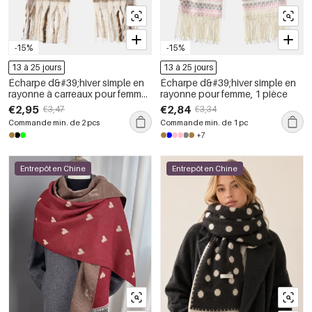
-15%
-15%
13 à 25 jours
13 à 25 jours
Écharpe d&#39;hiver simple en
Écharpe d&#39;hiver simple en
rayonne à carreaux pour femme,
rayonne pour femme, 1 pièce
1 pièce
€2,95
€2,84
€3,47
€3,34
Commande min. de 2 pcs
Commande min. de 1 pc
+7
Entrepôt en Chine
Entrepôt en Chine