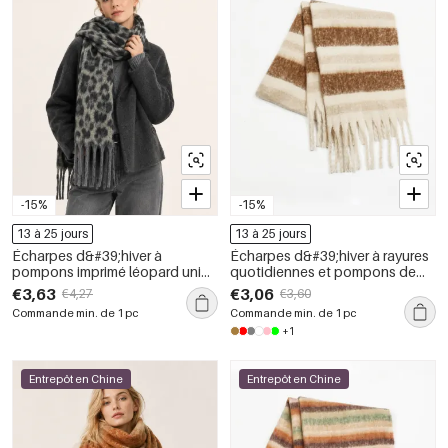
-15%
-15%
13 à 25 jours
13 à 25 jours
Écharpes d&#39;hiver à
Écharpes d&#39;hiver à rayures
pompons imprimé léopard uni
quotidiennes et pompons de
couleur rétro de la série Simple
couleur assortie, collection
€3,63
€3,06
€4,27
€3,60
Simple Series
Commande min. de 1 pc
Commande min. de 1 pc
+1
Entrepôt en Chine
Entrepôt en Chine