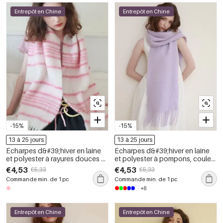
Entrepôt en Chine
Entrepôt en Chine
-15%
-15%
13 à 25 jours
13 à 25 jours
Écharpes d&#39;hiver en laine
Écharpes d&#39;hiver en laine
et polyester à rayures douces et
et polyester à pompons, couleur
pompons de la série Simple
unie, de la série Simple
€4,53
€4,53
€5,33
€5,33
Commande min. de 1 pc
Commande min. de 1 pc
+6
Entrepôt en Chine
Entrepôt en Chine