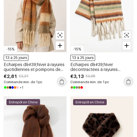
-15%
-15%
13 à 25 jours
13 à 25 jours
Écharpes d&#39;hiver à rayures
Écharpes d&#39;hiver
quotidiennes et pompons de
décontractées à rayures
couleur assortie, collection
torsadées et pompons, de
€2,81
€3,13
€3,31
€3,68
Simple Series
couleurs assorties, de la
Commande min. de 1 pc
Commande min. de 1 pc
collection Simple
+1
Entrepôt en Chine
Entrepôt en Chine