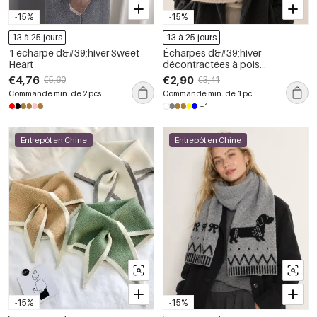
-15%
-15%
13 à 25 jours
13 à 25 jours
1 écharpe d&#39;hiver Sweet
Écharpes d&#39;hiver
Heart
décontractées à pois
multicolores de la collection
€4,76
€2,90
€5,60
€3,41
Simple Series
Commande min. de 2 pcs
Commande min. de 1 pc
+1
Entrepôt en Chine
Entrepôt en Chine
-15%
-15%