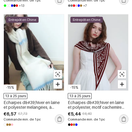
Commande min. de 1 pc
Commande min. de 1 pc
+13
+7
Entrepôt en Chine
Entrepôt en Chine
-15%
-15%
13 à 25 jours
13 à 25 jours
Écharpes d&#39;hiver en laine
Écharpes d&#39;hiver en laine
et polyester mélangées, à
et polyester, motif cachemire
pompons quotidiens, de
triangulaire, couleur unie
€6,57
€5,44
€7,73
€6,40
couleur assortie, de la série
décontractée, collection
Commande min. de 1 pc
Commande min. de 1 pc
Simple
ethnique