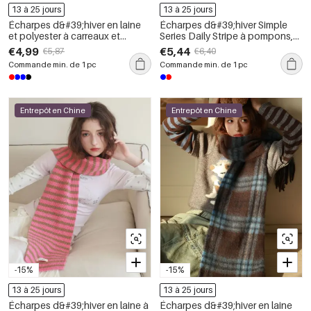
13 à 25 jours
13 à 25 jours
Écharpes d&#39;hiver en laine
Écharpes d&#39;hiver Simple
et polyester à carreaux et
Series Daily Stripe à pompons,
pompons, collection Simple
coloris mélangés, en laine et
€4,99
€5,44
€5,87
€6,40
Series
polyester
Commande min. de 1 pc
Commande min. de 1 pc
Entrepôt en Chine
Entrepôt en Chine
-15%
-15%
13 à 25 jours
13 à 25 jours
Écharpes d&#39;hiver en laine à
Écharpes d&#39;hiver en laine