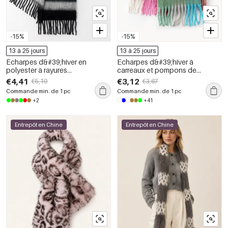
-15%
-15%
13 à 25 jours
13 à 25 jours
Écharpes d&#39;hiver en
Écharpes d&#39;hiver à
polyester à rayures
carreaux et pompons de
quotidiennes et pompons,
couleur assortie, collection
€4,41
€3,12
€5,19
€3,67
coloris assortis, collection
Simple Series Daily,
Commande min. de 1 pc
Commande min. de 1 pc
Simple Series.
+2
+41
Entrepôt en Chine
Entrepôt en Chine