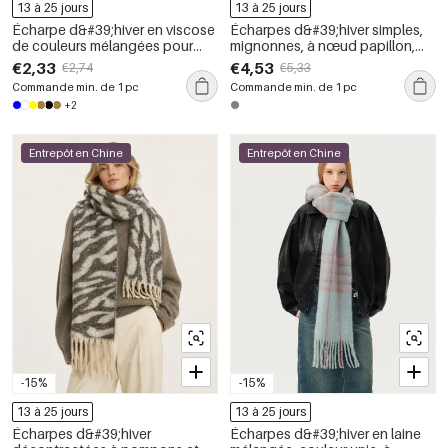
13 à 25 jours
13 à 25 jours
Écharpe d&#39;hiver en viscose
Écharpes d&#39;hiver simples,
de couleurs mélangées pour
mignonnes, à nœud papillon,
femme, 1 pièce
couleur unie, motif teckel
€2,33
€4,53
€2,74
€5,33
Commande min. de 1 pc
Commande min. de 1 pc
+2
Entrepôt en Chine
Entrepôt en Chine
-15%
-15%
13 à 25 jours
13 à 25 jours
Écharpes d&#39;hiver
Écharpes d&#39;hiver en laine