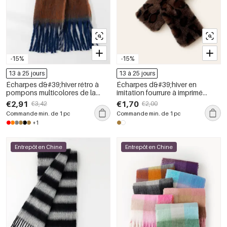
-15%
-15%
13 à 25 jours
13 à 25 jours
Écharpes d&#39;hiver rétro à
Écharpes d&#39;hiver en
pompons multicolores de la
imitation fourrure à imprimé
série Simple
léopard rétro de la série Simple
€2,91
€1,70
€3,42
€2,00
Commande min. de 1 pc
Commande min. de 1 pc
+1
Entrepôt en Chine
Entrepôt en Chine