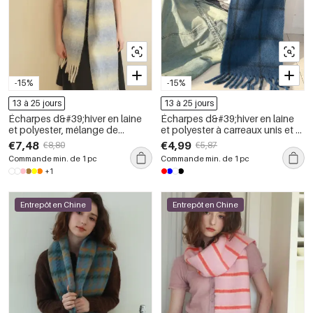
-15%
-15%
13 à 25 jours
13 à 25 jours
Écharpes d&#39;hiver en laine
Écharpes d&#39;hiver en laine
et polyester, mélange de
et polyester à carreaux unis et à
couleurs dégradées, à
franges, collection Simple Series
€7,48
€4,99
€8,80
€5,87
pompons, de la série Simple
Commande min. de 1 pc
Commande min. de 1 pc
+1
Entrepôt en Chine
Entrepôt en Chine