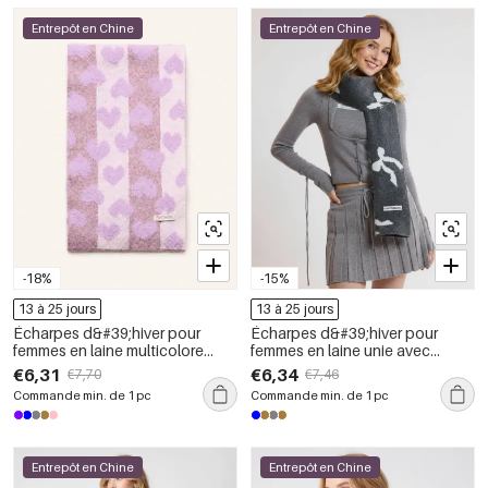
Entrepôt en Chine
Entrepôt en Chine
-18%
-15%
13 à 25 jours
13 à 25 jours
Écharpes d&#39;hiver pour
Écharpes d&#39;hiver pour
femmes en laine multicolore
femmes en laine unie avec
Sweet Heart de la série
nœud papillon, collection
€6,31
€6,34
€7,70
€7,46
Romantic
Simple Series
Commande min. de 1 pc
Commande min. de 1 pc
Entrepôt en Chine
Entrepôt en Chine