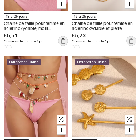
13 à 25 jours
13 à 25 jours
Chaîne de taille pour femme en
Chaîne de taille pour femme en
acier inoxydable, motif
acier inoxydable et pierre
coquillage océan, 1 pièce
naturelle, 1 pièce
€5,51
€5,73
Commande min. de 1 pc
Commande min. de 1 pc
Entrepôt en Chine
Entrepôt en Chine