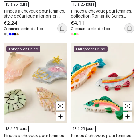
13 à 25 jours
13 à 25 jours
Pinces à cheveux pour femmes,
Pinces à cheveux pour femmes,
style océanique mignon, en
collection Romantic Series
acétate, motif poisson,
Sweet Fruit Oceanic Style, en
€2,24
€4,11
collection romantique
acétate de fraise
Commande min. de 1 pc
Commande min. de 1 pc
Entrepôt en Chine
Entrepôt en Chine
13 à 25 jours
13 à 25 jours
Pinces à cheveux pour femmes
Pinces à cheveux pour femmes