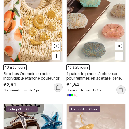
13 à 25 jours
13 à 25 jours
Broches Oceanic en acier
1 paire de pinces à cheveux
inoxydable étanche couleur or
pour femmes en acétate, série
Simple, style décontracté, motif
€2,61
€1,84
tortue
Commande min. de 1 pc
Commande min. de 1 pc
Entrepôt en Chine
Entrepôt en Chine