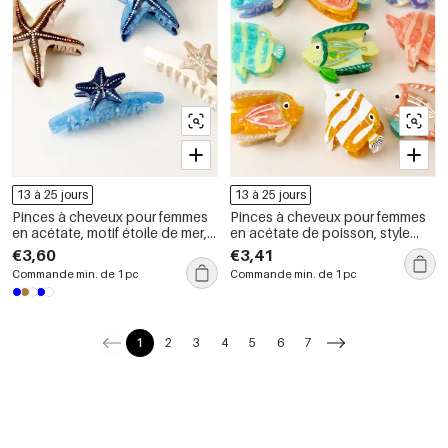
13 à 25 jours
13 à 25 jours
Pinces à cheveux pour femmes
Pinces à cheveux pour femmes
en acétate, motif étoile de mer,
en acétate de poisson, style
collection romantique
océanique doux et romantique
€3,60
€3,41
Commande min. de 1 pc
Commande min. de 1 pc
1
2
3
4
5
6
7