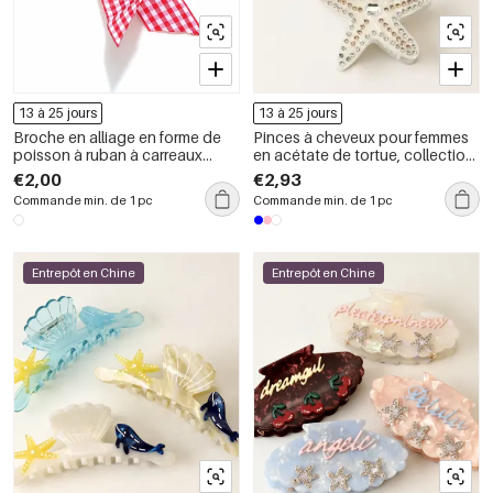
13 à 25 jours
13 à 25 jours
Broche en alliage en forme de
Pinces à cheveux pour femmes
poisson à ruban à carreaux
en acétate de tortue, collection
doux
romantique
€2,00
€2,93
Commande min. de 1 pc
Commande min. de 1 pc
Entrepôt en Chine
Entrepôt en Chine