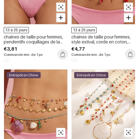
13 à 25 jours
13 à 25 jours
chaînes de taille pour femmes,
chaînes de taille pour femmes,
pendentifs coquillages de la
style estival, corde en coton,
série beach, en acier inoxydable
acier inoxydable, couleur or
€3,81
€4,77
couleur or
Commande min. de 1 pc
Commande min. de 1 pc
Entrepôt en Chine
Entrepôt en Chine