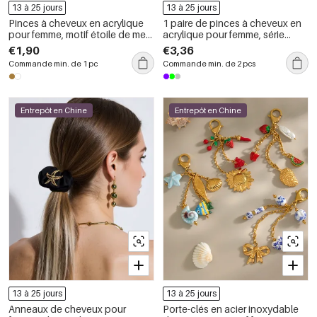
13 à 25 jours
13 à 25 jours
Pinces à cheveux en acrylique
1 paire de pinces à cheveux en
pour femme, motif étoile de mer,
acrylique pour femme, série
1 pièce
romantique, motif tortue de
€1,90
€3,36
vacances
Commande min. de 1 pc
Commande min. de 2 pcs
Entrepôt en Chine
Entrepôt en Chine
13 à 25 jours
13 à 25 jours
Anneaux de cheveux pour
Porte-clés en acier inoxydable