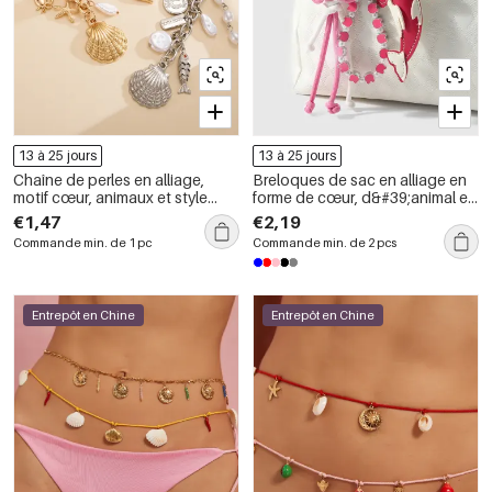
13 à 25 jours
13 à 25 jours
Chaîne de perles en alliage,
Breloques de sac en alliage en
motif cœur, animaux et style
forme de cœur, d&#39;animal et
océanique, coquillage et étoile
de nœud papillon, collection
€1,47
€2,19
de mer, collection Simple Series
quotidienne Simple Series
Commande min. de 1 pc
Commande min. de 2 pcs
Daily.
Entrepôt en Chine
Entrepôt en Chine