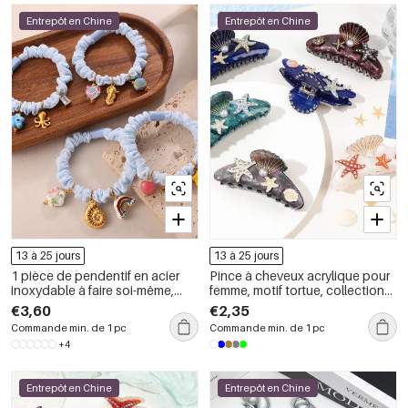
Entrepôt en Chine
Entrepôt en Chine
13 à 25 jours
13 à 25 jours
1 pièce de pendentif en acier
Pince à cheveux acrylique pour
inoxydable à faire soi-même,
femme, motif tortue, collection
corde à cheveux
luxe, 1 pièce
€3,60
€2,35
Commande min. de 1 pc
Commande min. de 1 pc
+4
Entrepôt en Chine
Entrepôt en Chine