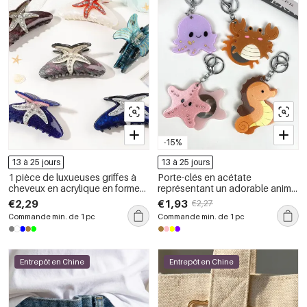
-15%
13 à 25 jours
13 à 25 jours
1 pièce de luxueuses griffes à
Porte-clés en acétate
cheveux en acrylique en forme
représentant un adorable animal
de tortue et d&#39;étoile de mer
marin (1 pièce)
€2,29
€1,93
€2,27
pour femmes
Commande min. de 1 pc
Commande min. de 1 pc
Entrepôt en Chine
Entrepôt en Chine