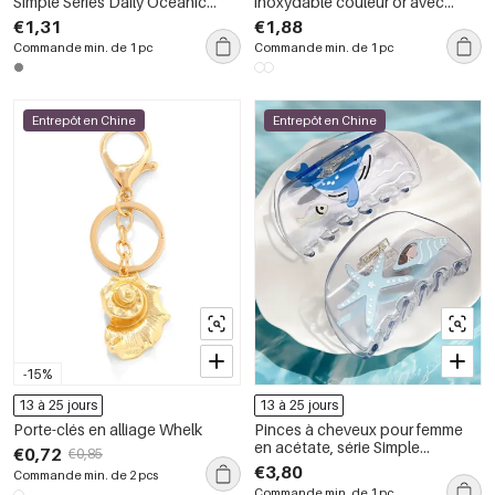
Simple Series Daily Oceanic
inoxydable couleur or avec
Style PC
coquillages de style Ins
€1,31
€1,88
Commande min. de 1 pc
Commande min. de 1 pc
Entrepôt en Chine
Entrepôt en Chine
-15%
13 à 25 jours
13 à 25 jours
Porte-clés en alliage Whelk
Pinces à cheveux pour femme
en acétate, série Simple
€0,72
€0,85
Vacation Turtle
€3,80
Commande min. de 2 pcs
Commande min. de 1 pc