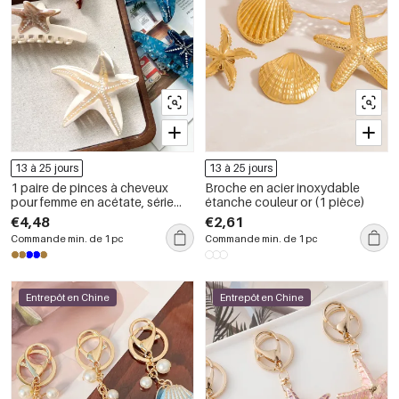
13 à 25 jours
13 à 25 jours
1 paire de pinces à cheveux
Broche en acier inoxydable
pour femme en acétate, série
étanche couleur or (1 pièce)
Simple Vacation Turtle
€4,48
€2,61
Commande min. de 1 pc
Commande min. de 1 pc
Entrepôt en Chine
Entrepôt en Chine