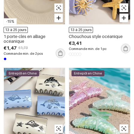
-15%
13 à 25 jours
13 à 25 jours
1 porte-clés en alliage
Chouchous style océanique
océanique
€3,41
€1,47
€1,73
Commande min. de 1 pc
Commande min. de 2 pcs
Entrepôt en Chine
Entrepôt en Chine