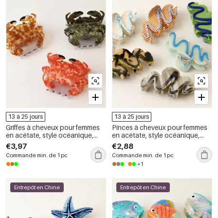
13 à 25 jours
13 à 25 jours
Griffes à cheveux pour femmes
Pinces à cheveux pour femmes
en acétate, style océanique,
en acétate, style océanique,
motif animaux mignons,
collection Luxe
€3,97
€2,88
collection Luxueuse
Commande min. de 1 pc
Commande min. de 1 pc
+1
Entrepôt en Chine
Entrepôt en Chine