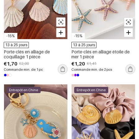
-15%
-15%
13 à 25 jours
13 à 25 jours
Porte-clés en alliage de
Porte-clés en alliage étoile de
coquillage 1 pièce
mer 1 pièce
€1,70
€1,20
€2,00
€1,41
Commande min. de 1 pc
Commande min. de 2 pcs
Entrepôt en Chine
Entrepôt en Chine