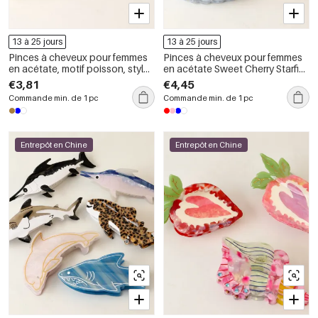
13 à 25 jours
13 à 25 jours
Pinces à cheveux pour femmes
Pinces à cheveux pour femmes
en acétate, motif poisson, style
en acétate Sweet Cherry Starfish
océanique mignon et simple
de la série Simple
€3,81
€4,45
Commande min. de 1 pc
Commande min. de 1 pc
Entrepôt en Chine
Entrepôt en Chine