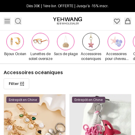
Dès 30€ | 1ère livr. OFFERTE | Jusqu'à -15% inscr.
B2B WHOLESALER
Bijoux Océan
Lunettes de
Sacs de plage
Accessoires
Accessoires
soleil oversize
océaniques
pour cheveux
d
d&#39;été
Accessoires océaniques
Filter
Entrepôt en Chine
Entrepôt en Chine