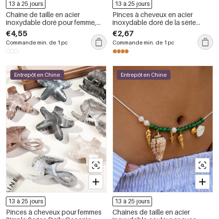
13 à 25 jours
13 à 25 jours
Chaîne de taille en acier
Pinces à cheveux en acier
inoxydable doré pour femme,
inoxydable doré de la série
motif conque de vacances
Ocean, design vintage, 1 pièce
€4,55
€2,67
Commande min. de 1 pc
Commande min. de 1 pc
Entrepôt en Chine
Entrepôt en Chine
13 à 25 jours
13 à 25 jours
Pinces à cheveux pour femmes
Chaînes de taille en acier