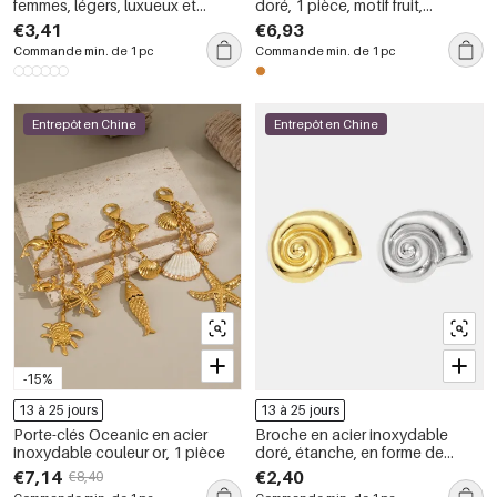
femmes, légers, luxueux et
doré, 1 pièce, motif fruit,
simples, avec accessoires en
étanche
€3,41
€6,93
forme d&#39;étoile de mer
Commande min. de 1 pc
Commande min. de 1 pc
Entrepôt en Chine
Entrepôt en Chine
-15%
13 à 25 jours
13 à 25 jours
Porte-clés Oceanic en acier
Broche en acier inoxydable
inoxydable couleur or, 1 pièce
doré, étanche, en forme de
coquillage (1 pièce).
€7,14
€2,40
€8,40