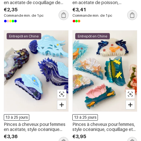
en acétate de coquillage de
en acétate de poisson,
tortue au design unique
collection romantique
€2,35
€3,41
Commande min. de 1 pc
Commande min. de 1 pc
Entrepôt en Chine
Entrepôt en Chine
13 à 25 jours
13 à 25 jours
Pinces à cheveux pour femmes
Pinces à cheveux pour femmes,
en acétate, style océanique
style océanique, coquillage et
mignon, collection romantique
étoile de mer, collection
€3,36
€3,95
romantique