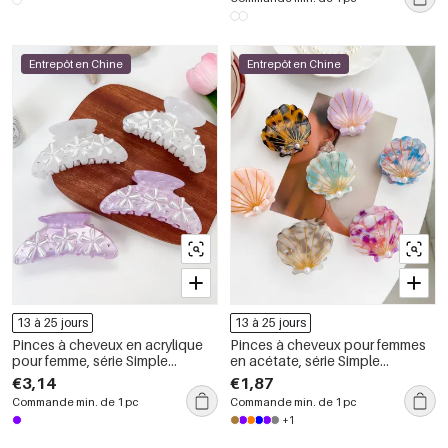
Entrepôt en Chine
Entrepôt en Chine
13 à 25 jours
13 à 25 jours
Pinces à cheveux en acrylique
Pinces à cheveux pour femmes
pour femme, série Simple
en acétate, série Simple
Vacation Turtle
Vacation Turtle
€3,14
€1,87
Commande min. de 1 pc
Commande min. de 1 pc
+1