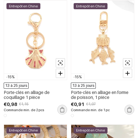
Entrepôt en Chine
Entrepôt en Chine
-15%
-15%
13 à 25 jours
13 à 25 jours
Porte-clés en alliage de
Porte-clés en alliage en forme
coquillage 1 pièce
de poisson, 1 pièce
€0,98
€0,91
€1,15
€1,07
Commande min. de 2 pcs
Commande min. de 1 pc
Entrepôt en Chine
Entrepôt en Chine