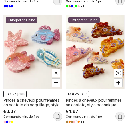
Commande min. de 1 pc
Commande min. de 1 pc
+1
Entrepôt en Chine
Entrepôt en Chine
13 à 25 jours
13 à 25 jours
Pinces à cheveux pour femmes
Pinces à cheveux pour femmes
en acétate de coquillage, style
en acétate, style océanique
océanique, collection Simple
mignon et luxueux
€3,07
€1,97
Series
Commande min. de 1 pc
Commande min. de 1 pc
+1