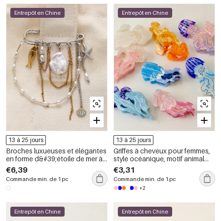
Entrepôt en Chine
Entrepôt en Chine
13 à 25 jours
13 à 25 jours
Broches luxueuses et élégantes
Griffes à cheveux pour femmes,
en forme d&#39;étoile de mer à
style océanique, motif animal
pompon animal, en acier
romantique, collection
€6,39
€3,31
inoxydable étanche et plaqué
vacances, en acétate
Commande min. de 1 pc
Commande min. de 1 pc
or 18 carats
+2
Entrepôt en Chine
Entrepôt en Chine