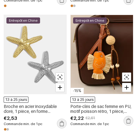
Commande min. de 1 pc
Commande min. de 1 pc
Entrepôt en Chine
Entrepôt en Chine
-15%
13 à 25 jours
13 à 25 jours
Broche en acier inoxydable
Porte-clés de sac femme en PU,
doré, 1 pièce, en forme
motif poisson rétro, 1 pièce,
d&#39;étoile de mer
collection Simple
€2,53
€2,22
€2,61
Commande min. de 1 pc
Commande min. de 1 pc