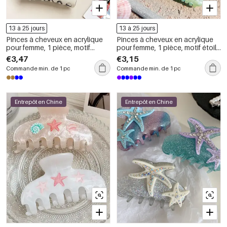
13 à 25 jours
13 à 25 jours
Pinces à cheveux en acrylique
Pinces à cheveux en acrylique
pour femme, 1 pièce, motif
pour femme, 1 pièce, motif étoile
dauphin
de mer
€3,47
€3,15
Commande min. de 1 pc
Commande min. de 1 pc
Entrepôt en Chine
Entrepôt en Chine