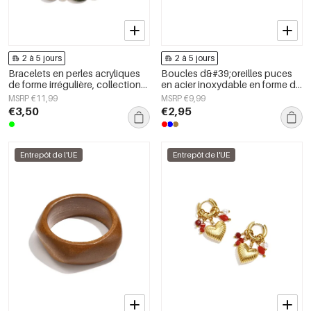
2 à 5 jours
2 à 5 jours
Bracelets en perles acryliques
Boucles d&#39;oreilles puces
de forme irrégulière, collection
en acier inoxydable en forme de
Simple Daily Simple, bijoux pour
cœur, collection Daily Simple,
MSRP €11,99
MSRP €9,99
femmes
bijoux pour femmes
€3,50
€2,95
Entrepôt de l'UE
Entrepôt de l'UE