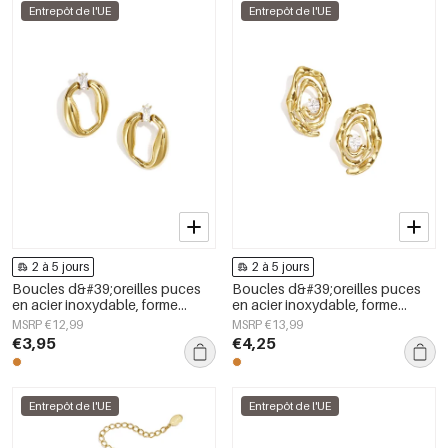
Entrepôt de l'UE
Entrepôt de l'UE
2 à 5 jours
2 à 5 jours
Boucles d&#39;oreilles puces
Boucles d&#39;oreilles puces
en acier inoxydable, forme
en acier inoxydable, forme
irrégulière, collection Simple
irrégulière, collection Simple
MSRP €12,99
MSRP €13,99
Daily Simple, bijoux pour
Daily Simple, bijoux pour
€3,95
€4,25
femmes
femmes
Entrepôt de l'UE
Entrepôt de l'UE