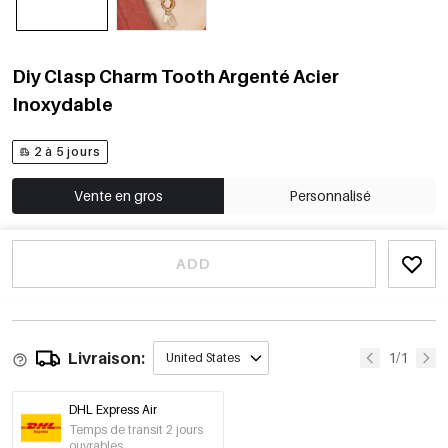
Diy Clasp Charm Tooth Argenté Acier
Inoxydable
2 à 5 jours
Vente en gros
Personnalisé
ADD
Livraison:
1/1
United States
DHL Express Air
Temps de transit 2 jours
ouvrables