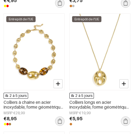
€4,95
€3,75
femmes
Entrepôt de l'UE
Entrepôt de l'UE
2 à 5 jours
2 à 5 jours
Colliers à chaîne en acier
Colliers longs en acier
inoxydable, forme géométrique,
inoxydable, forme géométrique,
collection simple pour le
collection simple pour le
MSRP €28,99
MSRP €19,99
quotidien, bijoux pour femmes
quotidien, bijoux pour femmes
€8,95
€5,95