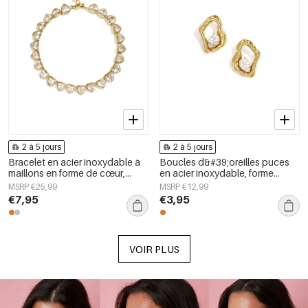
2 à 5 jours
2 à 5 jours
Bracelet en acier inoxydable à
Boucles d&#39;oreilles puces
maillons en forme de cœur,
en acier inoxydable, forme
collection Daily Simple, bijoux
géométrique, collection simple
MSRP €25,99
MSRP €12,99
pour femmes
pour le quotidien, bijoux pour
€7,95
€3,95
femmes
VOIR PLUS