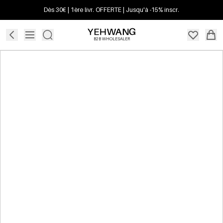
Dès 30€ | 1ère livr. OFFERTE | Jusqu'à -15% inscr.
B2B WHOLESALER