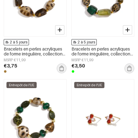
2 à 5 jours
2 à 5 jours
Bracelets en perles acryliques
Bracelets en perles acryliques
de forme irrégulière, collection
de forme irrégulière, collection
Simple Daily Simple, bijoux pour
Simple Daily Simple, bijoux pour
MSRP €11,99
MSRP €11,99
femmes
femmes
€3,75
€3,50
Entrepôt de l'UE
Entrepôt de l'UE