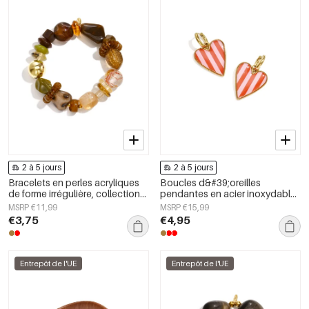
2 à 5 jours
2 à 5 jours
Bracelets en perles acryliques
Boucles d&#39;oreilles
de forme irrégulière, collection
pendantes en acier inoxydable
Simple Daily Simple, bijoux pour
en forme de cœur, collection
MSRP €11,99
MSRP €15,99
femmes
Daily Simple, bijoux pour
€3,75
€4,95
femmes
Entrepôt de l'UE
Entrepôt de l'UE