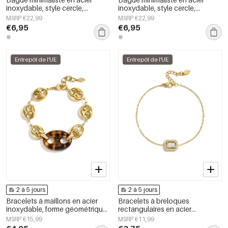
inoxydable, style cercle,
inoxydable, style cercle,
collection Daily Simple, bijoux
collection Daily Simple, bijoux
MSRP €22,99
MSRP €22,99
pour femmes
pour femmes
€6,95
€6,95
Entrepôt de l'UE
Entrepôt de l'UE
2 à 5 jours
2 à 5 jours
Bracelets à maillons en acier
Bracelets à breloques
inoxydable, forme géométrique,
rectangulaires en acier
collection Simple Daily Simple,
inoxydable, collection Simple
MSRP €15,99
MSRP €11,99
bijoux pour femmes
Daily Simple, bijoux pour