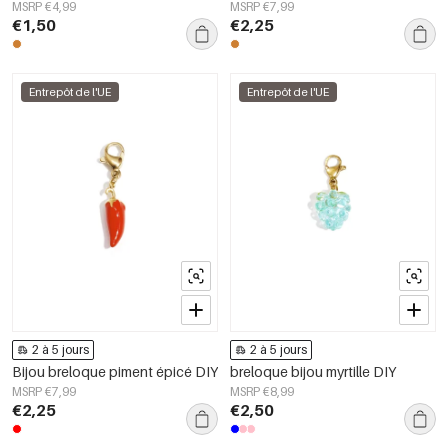
MSRP €4,99
MSRP €7,99
€1,50
€2,25
Entrepôt de l'UE
Entrepôt de l'UE
2 à 5 jours
2 à 5 jours
Bijou breloque piment épicé DIY
breloque bijou myrtille DIY
MSRP €7,99
MSRP €8,99
€2,25
€2,50