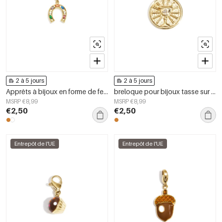
2 à 5 jours
2 à 5 jours
Apprêts à bijoux en forme de fer à cheval, collection simple et décontractée pour femmes
breloque pour bijoux tasse sur pièce de monnaie bricolage
MSRP €8,99
MSRP €8,99
€2,50
€2,50
Entrepôt de l'UE
Entrepôt de l'UE