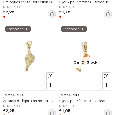
Breloques cerise Collection Décontractée et Simple Bijoux Femme
Bijoux pour femmes - Breloques en forme de cœur - Collection décontractée et simple pour tous les jours
MSRP €7,99
MSRP €5,99
€2,25
€1,75
Entrepôt de l'UE
Entrepôt de l'UE
Out Of Stock
2 à 5 jours
2 à 5 jours
Apprêts de bijoux en acier inoxydable de forme irrégulière, collection Sports et Vie quotidienne, bijoux pour femmes
Bijoux pour femmes - Collection Simple et Décontractée - Breloques Goblet
MSRP €7,99
MSRP €6,99
€2,25
€1,95