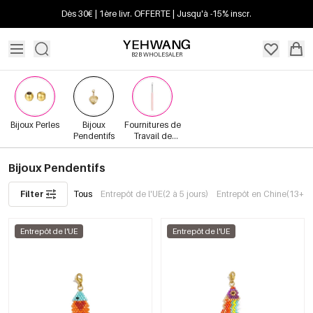
Dès 30€ | 1ère livr. OFFERTE | Jusqu'à -15% inscr.
B2B WHOLESALER
Bijoux Perles
Bijoux
Fournitures de
Pendentifs
Travail de
Bijoux
Bijoux Pendentifs
Filter
Tous
Entrepôt de l'UE(2 à 5 jours)
Entrepôt en Chine(13+ jo
Entrepôt de l'UE
Entrepôt de l'UE