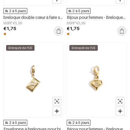
2 à 5 jours
2 à 5 jours
breloque double cœur à faire soi-même
Bijoux pour femmes - Breloques en forme de cœur - Collection décontractée et simple pour tous les jours
MSRP €5,99
MSRP €5,99
€1,75
€1,75
Entrepôt de l'UE
Entrepôt de l'UE
2 à 5 jours
2 à 5 jours
Enveloppe à breloques pour bijoux DIY
Bijoux pour femmes - Breloques en forme de cœur - Collection Daily Simple