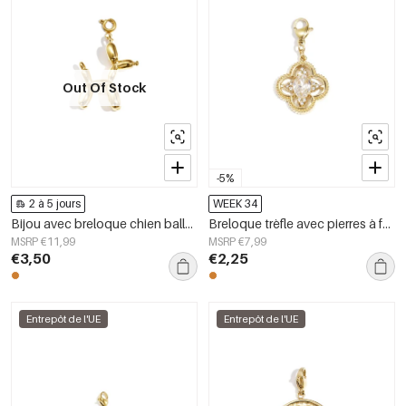
Out Of Stock
-5%
2 à 5 jours
WEEK 34
Bijou avec breloque chien ballon à faire soi-même
Breloque trèfle avec pierres à faire soi-même
MSRP €11,99
MSRP €7,99
€3,50
€2,25
Entrepôt de l'UE
Entrepôt de l'UE