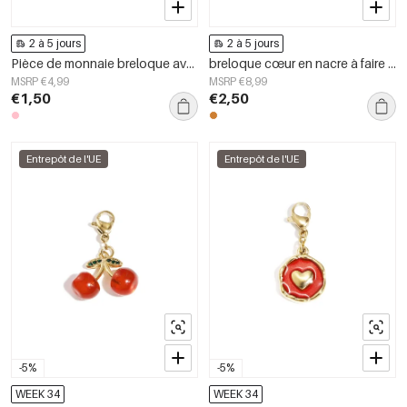
2 à 5 jours
2 à 5 jours
Pièce de monnaie breloque avec cœurs à faire soi-même
breloque cœur en nacre à faire soi-même
MSRP €4,99
MSRP €8,99
€1,50
€2,50
Entrepôt de l'UE
Entrepôt de l'UE
-5%
-5%
WEEK 34
WEEK 34