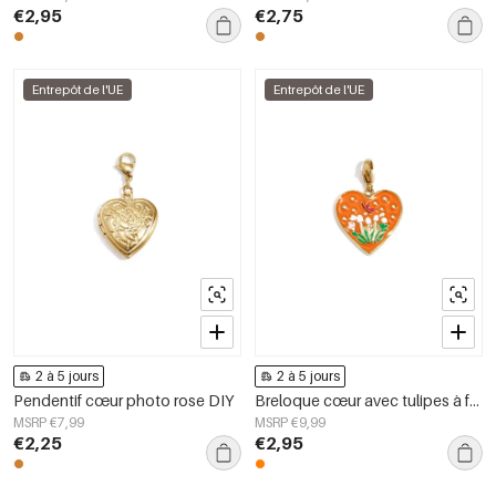
€2,95
€2,75
Entrepôt de l'UE
Entrepôt de l'UE
2 à 5 jours
2 à 5 jours
Pendentif cœur photo rose DIY
Breloque cœur avec tulipes à faire soi-même
MSRP €7,99
MSRP €9,99
€2,25
€2,95