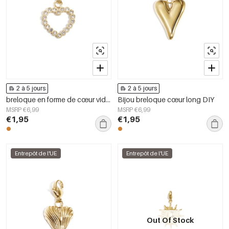
2 à 5 jours
2 à 5 jours
breloque en forme de cœur vide incrusté à faire soi-même
Bijou breloque cœur long DIY
MSRP €6,99
MSRP €6,99
€1,95
€1,95
Entrepôt de l'UE
Entrepôt de l'UE
Out Of Stock