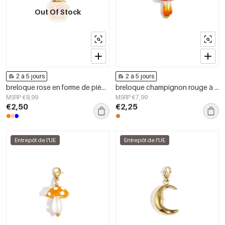
Out Of Stock
2 à 5 jours
2 à 5 jours
breloque rose en forme de pièce de monnaie à faire soi-même
breloque champignon rouge à faire soi-même
MSRP €8,99
MSRP €7,99
€2,50
€2,25
Entrepôt de l'UE
Entrepôt de l'UE