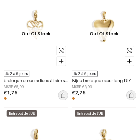
Out Of Stock
Out Of Stock
2 à 5 jours
2 à 5 jours
breloque cœur radieux à faire soi-même
Bijou breloque cœur long DIY
MSRP €5,99
MSRP €8,99
€1,75
€2,75
Entrepôt de l'UE
Entrepôt de l'UE