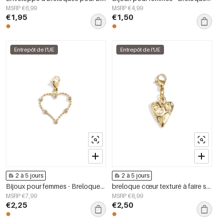
MSRP €6,99
MSRP €4,99
€1,95
€1,50
Entrepôt de l'UE
Entrepôt de l'UE
2 à 5 jours
2 à 5 jours
Bijoux pour femmes - Breloques en forme de cœur - Collection décontractée et simple pour tous les jours
breloque cœur texturé à faire soi-même
MSRP €7,99
MSRP €8,99
€2,25
€2,50