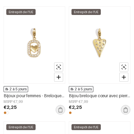
Entrepôt de l'UE
Entrepôt de l'UE
2 à 5 jours
2 à 5 jours
Bijoux pour femmes - Breloques en forme de cœur - Collection décontractée et simple pour tous les jours
Bijou breloque cœur avec pierres DIY
MSRP €7,99
MSRP €7,99
€2,25
€2,25
Entrepôt de l'UE
Entrepôt de l'UE