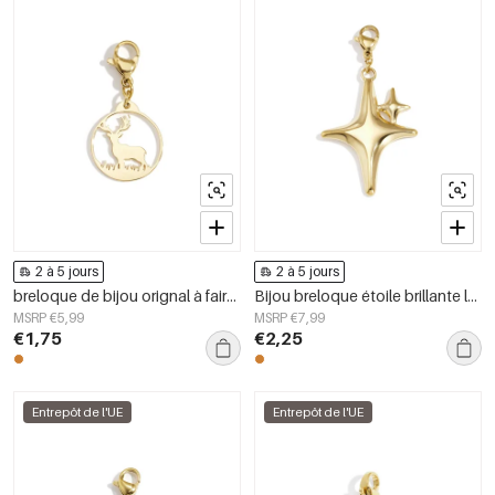
2 à 5 jours
2 à 5 jours
breloque de bijou orignal à faire soi-même
Bijou breloque étoile brillante lettre DIY
MSRP €5,99
MSRP €7,99
€1,75
€2,25
Entrepôt de l'UE
Entrepôt de l'UE