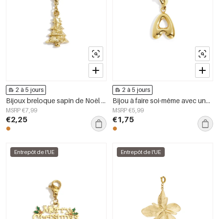
2 à 5 jours
2 à 5 jours
Bijoux breloque sapin de Noël DIY
Bijou à faire soi-même avec une lettre initiale
MSRP €7,99
MSRP €5,99
€2,25
€1,75
Entrepôt de l'UE
Entrepôt de l'UE