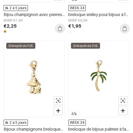
2 à 5 jours
WEEK 34
Bijou champignon avec pierres à faire soi-même
breloque smiley pour bijoux à faire soi-même
MSRP €7,99
MSRP €6,99
€2,25
€1,95
Entrepôt de l'UE
Entrepôt de l'UE
-5%
2 à 5 jours
WEEK 34
Bijoux champignons breloques à faire soi-même
breloque de bijoux palmier à faire soi-même