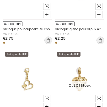
2 à 5 jours
2 à 5 jours
breloque pour cupcake au chocolat DIY
breloque gland pour bijoux à faire soi-même
MSRP €8,99
MSRP €7,99
€2,75
€2,25
Entrepôt de l'UE
Entrepôt de l'UE
Out Of Stock