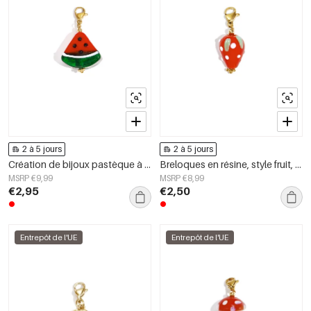
2 à 5 jours
2 à 5 jours
Création de bijoux pastèque à faire soi-même
Breloques en résine, style fruit, collection décontractée et simple pour femmes
MSRP €9,99
MSRP €8,99
€2,95
€2,50
Entrepôt de l'UE
Entrepôt de l'UE