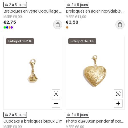
2 à 5 jours
2 à 5 jours
Breloques en verre Coquillage Vacances/Plage Collection Romantique Bijoux pour femmes
Breloques en acier inoxydable, motif fruits, collection Daily Simple, bijoux pour femmes
MSRP €8,99
MSRP €11,99
€2,75
€3,50
Entrepôt de l'UE
Entrepôt de l'UE
2 à 5 jours
2 à 5 jours
Cupcake à breloques bijoux DIY
Photo d&#39;un pendentif cœur à breloque bijou à faire soi-même
MSRP €9,99
MSRP €8,99