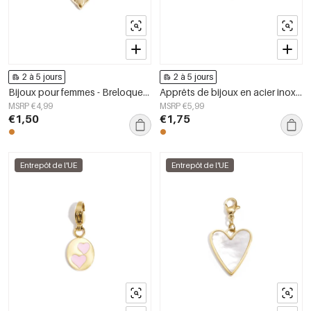
2 à 5 jours
2 à 5 jours
Bijoux pour femmes - Breloques en forme de cœur - Collection décontractée et simple pour tous les jours
Apprêts de bijoux en acier inoxydable, collection Sun Casual Daily Simple pour femmes
MSRP €4,99
MSRP €5,99
€1,50
€1,75
Entrepôt de l'UE
Entrepôt de l'UE