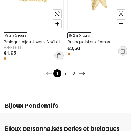
2 à 5 jours
2 à 5 jours
Breloque bijou Joyeux Noël à faire soi-même
Breloque bijoux floraux
MSRP €6,99
€2,50
€1,95
1
2
3
Bijoux Pendentifs
Bijoux personnalisés perles et breloques