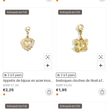
Entrepôt de l'UE
Entrepôt de l'UE
2 à 5 jours
2 à 5 jours
Apprêts de bijoux en acier inoxydable Œil du diable Collection Simple et Décontractée pour femmes
breloques cloches de Noël à faire soi-même
MSRP €7,99
MSRP €6,99
€2,25
€1,95
Entrepôt de l'UE
Entrepôt de l'UE