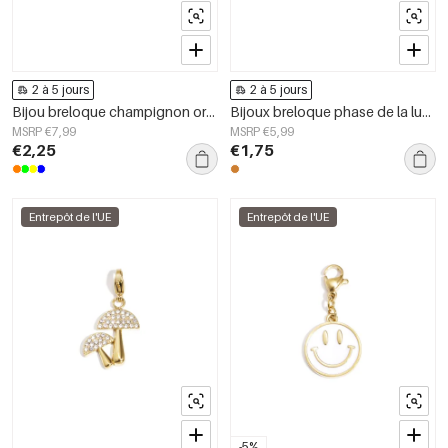
2 à 5 jours
2 à 5 jours
Bijou breloque champignon orange DIY
Bijoux breloque phase de la lune DIY
MSRP €7,99
MSRP €5,99
€2,25
€1,75
Entrepôt de l'UE
Entrepôt de l'UE
-5%