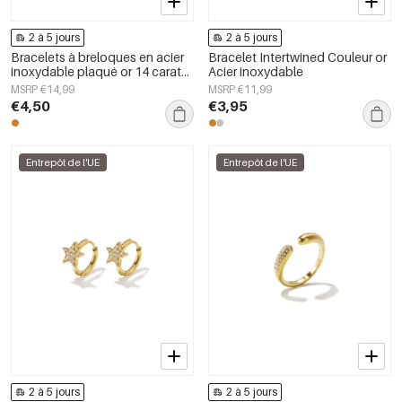
2 à 5 jours
2 à 5 jours
Bracelets à breloques en acier
Bracelet Intertwined Couleur or
inoxydable plaqué or 14 carats,
Acier inoxydable
collection Star Daily Simple,
MSRP €14,99
MSRP €11,99
bijoux pour femmes
€4,50
€3,95
Entrepôt de l'UE
Entrepôt de l'UE
2 à 5 jours
2 à 5 jours