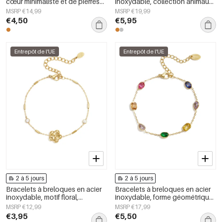
cœur minimaliste et de pierres
inoxydable, collection animaux,
de zircone
bijoux simples pour le quotidien
MSRP €14,99
MSRP €19,99
€4,50
€5,95
Entrepôt de l'UE
Entrepôt de l'UE
2 à 5 jours
2 à 5 jours
Bracelets à breloques en acier
Bracelets à breloques en acier
inoxydable, motif floral,
inoxydable, forme géométrique,
collection Daily Simple, bijoux
collection Simple Daily Simple,
MSRP €12,99
MSRP €17,99
pour femmes
bijoux pour femmes
€3,95
€5,50