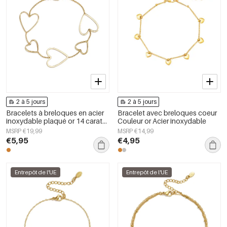
2 à 5 jours
2 à 5 jours
Bracelets à breloques en acier
Bracelet avec breloques coeur
inoxydable plaqué or 14 carats
Couleur or Acier inoxydable
avec cœur, collection simple
MSRP €19,99
MSRP €14,99
pour tous les jours, bijoux pour
€5,95
€4,95
femmes
Entrepôt de l'UE
Entrepôt de l'UE