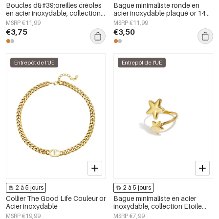
Boucles d&#39;oreilles créoles
Bague minimaliste ronde en
en acier inoxydable, collection
acier inoxydable plaqué or 14
Étoile Simple Daily Simple,
carats, collection simple et
MSRP €11,99
MSRP €11,99
bijoux pour femmes
décontractée pour femmes
€3,75
€3,50
Entrepôt de l'UE
Entrepôt de l'UE
2 à 5 jours
2 à 5 jours
Collier The Good Life Couleur or
Bague minimaliste en acier
Acier inoxydable
inoxydable, collection Étoile
Simple Daily Simple, bijoux pour
MSRP €19,99
MSRP €7,99