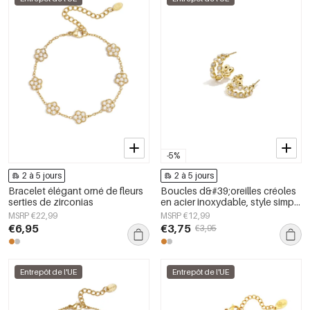
-5%
2 à 5 jours
2 à 5 jours
Bracelet élégant orné de fleurs
Boucles d&#39;oreilles créoles
serties de zirconias
en acier inoxydable, style simple
et quotidien, collection de
MSRP €22,99
MSRP €12,99
bijoux pour femmes
€6,95
€3,75
€3,95
Entrepôt de l'UE
Entrepôt de l'UE