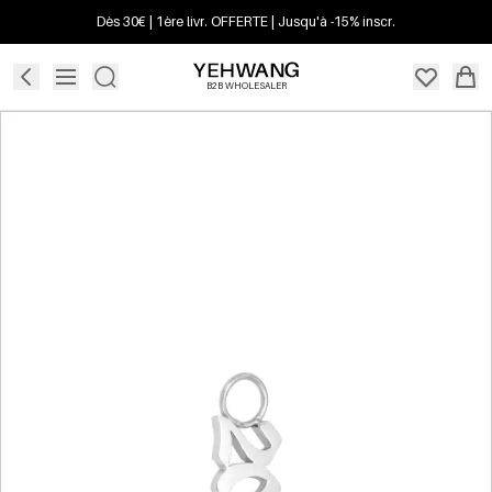
Dès 30€ | 1ère livr. OFFERTE | Jusqu'à -15% inscr.
B2B WHOLESALER