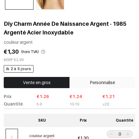
Diy Charm Année De Naissance Argent - 1985
Argenté Acier Inoxydable
couleur argent
€1,30
(hors TVA)
MSRP €3,99
2 à 5 jours
Vente en gros
Personnalisé
Prix
€1.26
€1.24
€1.21
Quantité
5-9
10-19
≥20
SKU
Prix
Quantité
couleur argent
€1,30