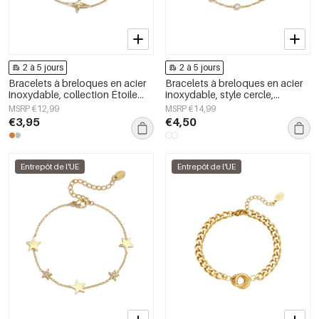
2 à 5 jours
2 à 5 jours
Bracelets à breloques en acier
Bracelets à breloques en acier
inoxydable, collection Étoile
inoxydable, style cercle,
Simple Daily Simple, bijoux pour
collection Daily Simple, bijoux
MSRP €12,99
MSRP €14,99
femmes
pour femmes
€3,95
€4,50
Entrepôt de l'UE
Entrepôt de l'UE