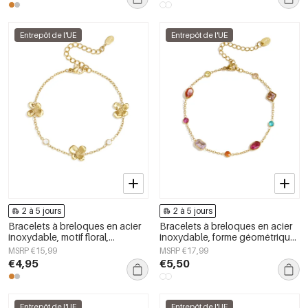
Entrepôt de l'UE
Entrepôt de l'UE
2 à 5 jours
2 à 5 jours
Bracelets à breloques en acier
Bracelets à breloques en acier
inoxydable, motif floral,
inoxydable, forme géométrique,
collection Daily Simple, bijoux
collection Simple Daily Simple,
MSRP €15,99
MSRP €17,99
pour femmes
bijoux pour femmes
€4,95
€5,50
Entrepôt de l'UE
Entrepôt de l'UE