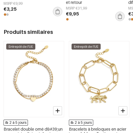
et retour
di
MSRP €9,99
couleur argent
€1,30
in
€3,25
MSRP €31,99
MS
0221033-009
Out Of Stock
€9,95
€
couleur argent
€1,30
0221033-010
Out Of Stock
Produits similaires
Entrepôt de l'UE
Entrepôt de l'UE
2 à 5 jours
2 à 5 jours
Bracelet double orné d&#39;un
Bracelets à breloques en acier