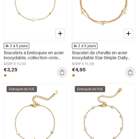
2 à 5 jours
2 à 5 jours
Bracelets à breloques en acier
Bracelet de cheville en acier
inoxydable, collection croix
inoxydable Star Simple Daily
simple, bijoux pour femmes
Simple Series Bijoux pour
MSRP €10,99
MSRP €15,99
femmes
€3,25
€4,95
Entrepôt de l'UE
Entrepôt de l'UE