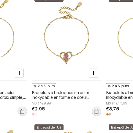
2 à 5 jours
2 à 5 jours
en acier
Bracelets à breloques en acier
Bracelets à br
croix simple,
inoxydable en forme de cœur,
inoxydable en
collection Daily Simple, bijoux pour
collection Dai
MSRP €9,99
MSRP €11,99
femmes
femmes
€2,95
€3,75
Entrepôt de l'UE
Entrepôt de l'