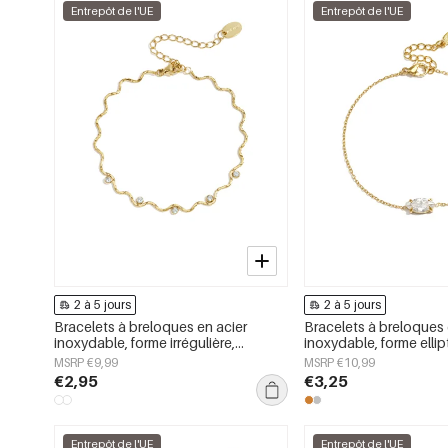
Entrepôt de l'UE
Entrepôt de l'UE
2 à 5 jours
2 à 5 jours
Bracelets à breloques en acier
Bracelets à breloques 
inoxydable, forme irrégulière,
inoxydable, forme ellip
collection Simple Daily Simple, bijoux
collection Simple Daily
MSRP €9,99
MSRP €10,99
pour femmes
pour femmes
€2,95
€3,25
Entrepôt de l'UE
Entrepôt de l'UE