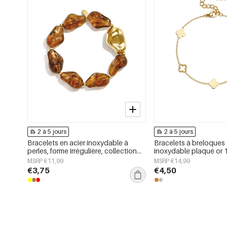
2 à 5 jours
2 à 5 jours
Bracelets en acier inoxydable à
Bracelets à breloques 
perles, forme irrégulière, collection
inoxydable plaqué or 1
décontractée et simple pour femmes
collection Trèfle, style
MSRP €11,99
MSRP €14,99
quotidien, bijoux pou
€3,75
€4,50