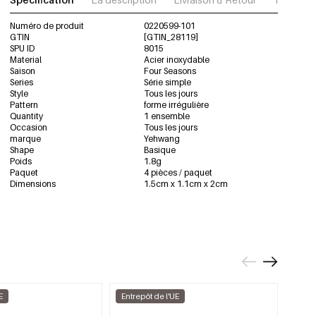
Numéro de produit
0220599-101
GTIN
[GTIN_28119]
SPU ID
8015
Material
Acier inoxydable
Saison
Four Seasons
Series
Série simple
Style
Tous les jours
Pattern
forme irrégulière
Quantity
1 ensemble
Occasion
Tous les jours
marque
Yehwang
Shape
Basique
Poids
1.8g
Paquet
4 pièces / paquet
Dimensions
1.5cm x 1.1cm x 2cm
E
Entrepôt de l'UE
Entre