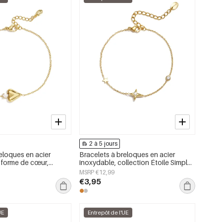
2 à 5 jours
eloques en acier
Bracelets à breloques en acier
 forme de cœur,
inoxydable, collection Étoile Simple
ly Simple, bijoux pour
Daily Simple, bijoux pour femmes
MSRP €12,99
€3,95
UE
Entrepôt de l'UE