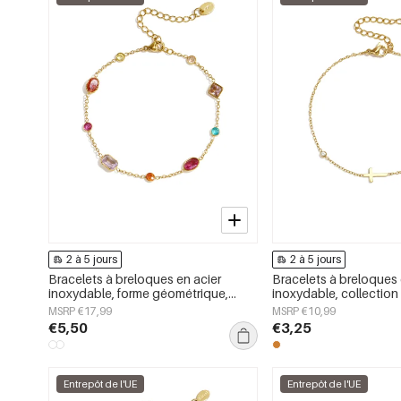
2 à 5 jours
2 à 5 jours
Bracelets à breloques en acier
Bracelets à breloques 
inoxydable, forme géométrique,
inoxydable, collection 
collection Simple Daily Simple, bijoux
bijoux pour femmes
MSRP €17,99
MSRP €10,99
pour femmes
€5,50
€3,25
Entrepôt de l'UE
Entrepôt de l'UE