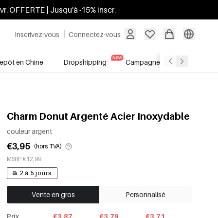
ivr. OFFERTE | Jusqu'à -15% inscr.
Inscrivez-vous
Connectez-vous
repôt en Chine
Dropshipping
Campagnes
Soldes
Charm Donut Argenté Acier Inoxydable
couleur argent
€3,95
(hors TVA)
MSRP €12,99
2 à 5 jours
Vente en gros
Personnalisé
Prix
€3.87
€3.79
€3.71