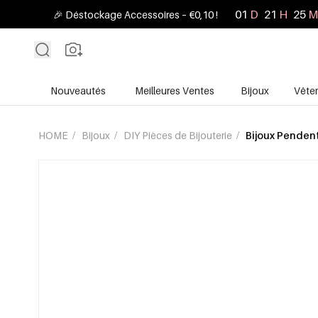
01
D
21
H
25
M
🎉 Déstockage Accessoires – €0,10 !
Nouveautés
Meilleures Ventes
Bijoux
Vête
HOME
/
Bijoux
/
DIY Pièces de Bijouterie
/
Bijoux Pendent