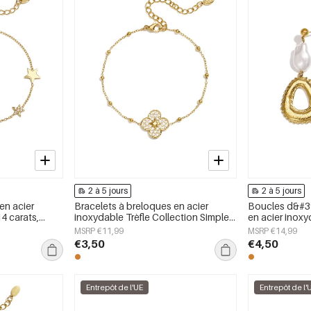
2 à 5 jours
2 à 5 jours
en acier
Bracelets à breloques en acier
Boucles d&#39
4 carats,
inoxydable Trèfle Collection Simple
en acier inoxy
imple, bijoux
Daily Simple Bijoux pour femmes
collection déc
MSRP €11,99
MSRP €14,99
bijoux pour f
€3,50
€4,50
Entrepôt de l'UE
Entrepôt de l'