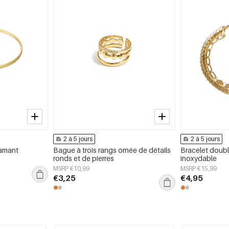
2 à 5 jours
2 à 5 jours
iamant
Bague à trois rangs ornée de détails
Bracelet doubl
ronds et de pierres
inoxydable
MSRP €10,99
MSRP €15,99
€3,25
€4,95