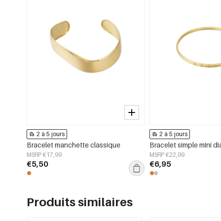
2 à 5 jours
2 à 5 jours
Bracelet manchette classique
Bracelet simple mini d
MSRP €17,99
MSRP €22,99
€5,50
€6,95
Produits similaires