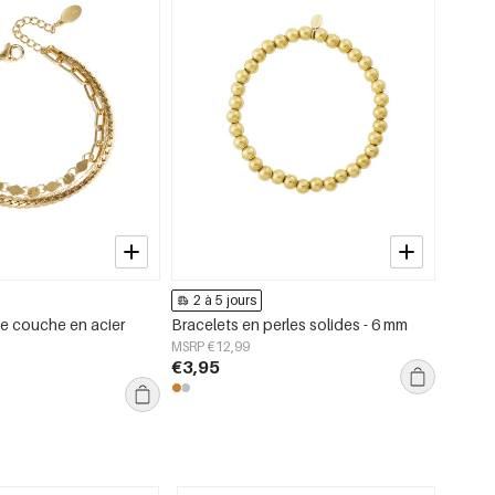
2 à 5 jours
2 à 
e couche en acier
Bracelets en perles solides - 6 mm
boucle 
MSRP €12,99
MSRP €
€3,95
€3,95