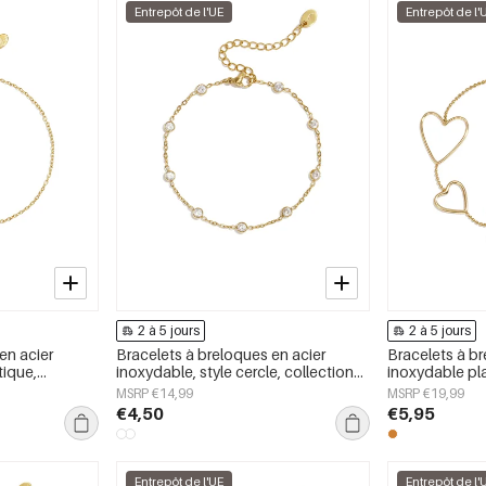
Entrepôt de l'UE
Entrepôt de l'
2 à 5 jours
2 à 5 jours
en acier
Bracelets à breloques en acier
Bracelets à br
tique,
inoxydable, style cercle, collection
inoxydable pl
 Simple, bijoux
Daily Simple, bijoux pour femmes
cœur, collecti
MSRP €14,99
MSRP €19,99
jours, bijoux 
€4,50
€5,95
Entrepôt de l'UE
Entrepôt de l'