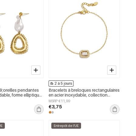
2 à 5 jours
;oreilles pendantes
Bracelets à breloques rectangulaires
dable, forme elliptique,
en acier inoxydable, collection
ontractée et simple,
Simple Daily Simple, bijoux pour
MSRP €11,99
emmes
femmes
€3,75
UE
Entrepôt de l'UE