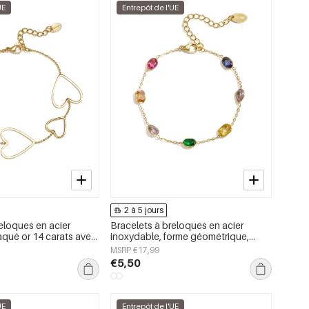
UE
Entrepôt de l'UE
2 à 5 jours
eloques en acier
Bracelets à breloques en acier
aqué or 14 carats avec
inoxydable, forme géométrique,
on simple pour tous les
collection Simple Daily Simple, bijoux
MSRP €17,99
pour femmes
pour femmes
€5,50
UE
Entrepôt de l'UE