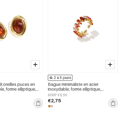
2 à 5 jours
;oreilles puces en
Bague minimaliste en acier
le, forme elliptique,
inoxydable, forme elliptique,
mple et décontractée
collection simple et décontractée
MSRP €8,99
pour femme.
€2,75