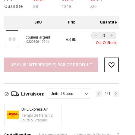
Quantité
5-9
10-19
≥20
SKU
Prix
Quantité
couleur argent
€3,95
0220599-101
Out Of Stock
JE SUIS INTÉRESSÉ(E) PAR CE PRODUIT
Livraison:
1/1
United States
DHL Express Air
Temps de transit 2
jours ouvrables
Spécification
La description
Livraison & Retour
Télécharg