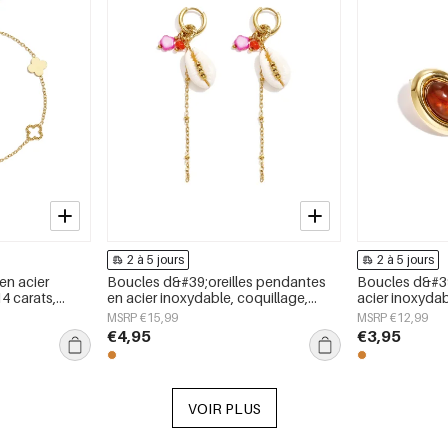
2 à 5 jours
2 à 5 jours
en acier
Boucles d&#39;oreilles pendantes
Boucles d&#39
4 carats,
en acier inoxydable, coquillage,
acier inoxydab
 simple et
collection Simple Simple, bijoux pour
collection si
MSRP €15,99
MSRP €12,99
r femmes
femmes
pour femmes
€4,95
€3,95
VOIR PLUS