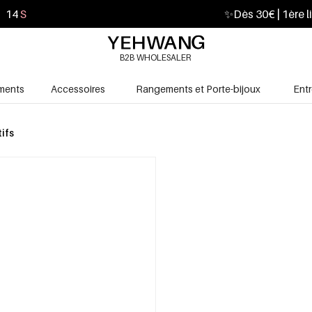
13
S
✨
Dès 30€ | 1ère l
B2B WHOLESALER
ments
Accessoires
Rangements et Porte-bijoux
Ent
ifs