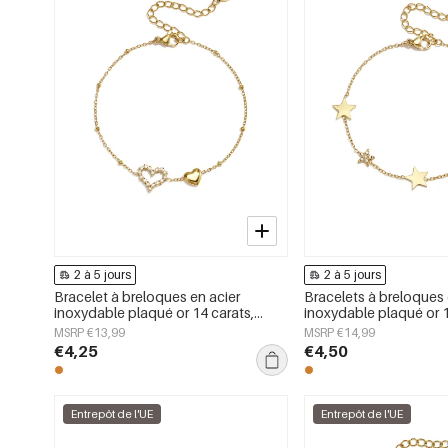
2 à 5 jours
2 à 5 jours
Bracelet à breloques en acier
Bracelets à breloques 
inoxydable plaqué or 14 carats,
inoxydable plaqué or 1
motif cœur, collection Daily Simple,
collection Star Daily S
MSRP €13,99
MSRP €14,99
bijoux pour femmes
pour femmes
€4,25
€4,50
Entrepôt de l'UE
Entrepôt de l'UE