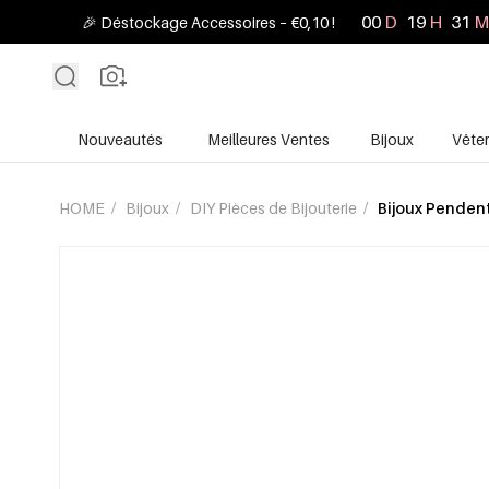
00
D
19
H
31
M
🎉 Déstockage Accessoires – €0,10 !
Nouveautés
Meilleures Ventes
Bijoux
Vête
HOME
/
Bijoux
/
DIY Pièces de Bijouterie
/
Bijoux Pendent