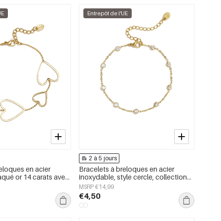
UE
Entrepôt de l'UE
2 à 5 jours
eloques en acier
Bracelets à breloques en acier
aqué or 14 carats avec
inoxydable, style cercle, collection
on simple pour tous les
Daily Simple, bijoux pour femmes
MSRP €14,99
pour femmes
€4,50