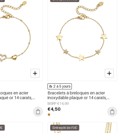
2 à 5 jours
loques en acier
Bracelets à breloques en acier
qué or 14 carats,
inoxydable plaqué or 14 carats,
llection Daily Simple,
collection Star Daily Simple, bijoux
MSRP €14,99
emmes
pour femmes
€4,50
UE
Entrepôt de l'UE