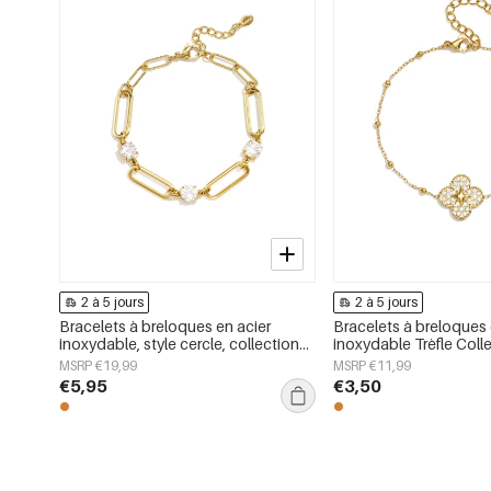
2 à 5 jours
2 à 5 jours
Bracelets à breloques en acier
Bracelets à breloques 
inoxydable, style cercle, collection
inoxydable Trèfle Coll
Daily Simple, bijoux pour femmes
Daily Simple Bijoux p
MSRP €19,99
MSRP €11,99
€5,95
€3,50