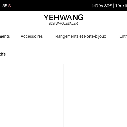
34
S
✨
Dès 30€ | 1ère l
B2B WHOLESALER
ments
Accessoires
Rangements et Porte-bijoux
Ent
ifs