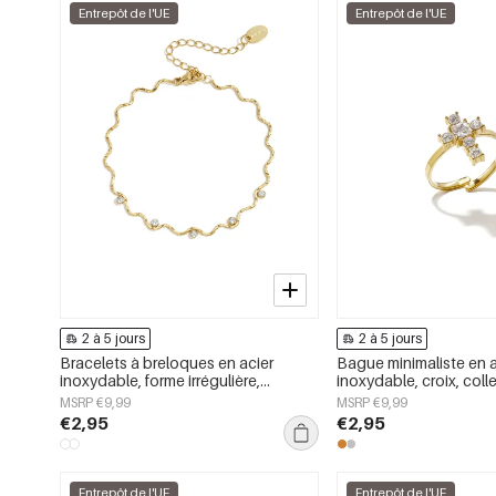
Entrepôt de l'UE
Entrepôt de l'UE
2 à 5 jours
2 à 5 jours
Bracelets à breloques en acier
Bague minimaliste en a
inoxydable, forme irrégulière,
inoxydable, croix, coll
collection Simple Daily Simple, bijoux
pour le quotidien, bijo
MSRP €9,99
MSRP €9,99
pour femmes
femmes
€2,95
€2,95
Entrepôt de l'UE
Entrepôt de l'UE