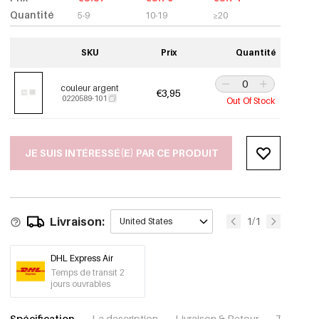
Quantité
5-9
10-19
≥20
SKU
Prix
Quantité
couleur argent
€3,95
0220589-101
Out Of Stock
JE SUIS INTÉRESSÉ(E) PAR CE PRODUIT
Livraison:
1/1
United States
DHL Express Air
Temps de transit 2
jours ouvrables
Spécification
La description
Livraison & Retour
Télécharg