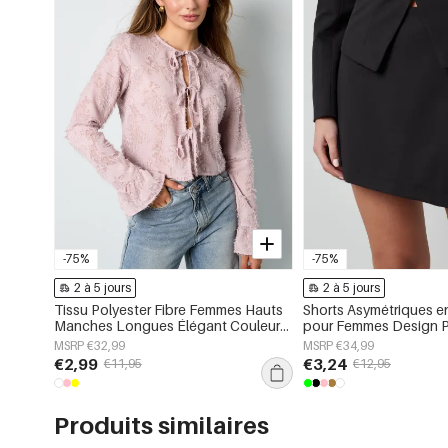
-75%
-75%
2 à 5 jours
2 à 5 jours
Tissu Polyester Fibre Femmes Hauts
Shorts Asymétriques e
Manches Longues Élégant Couleur
pour Femmes Design P
Unie Printemps/Été
MSRP €32,99
MSRP €34,99
€2,99
€3,24
€11,95
€12,95
Produits similaires