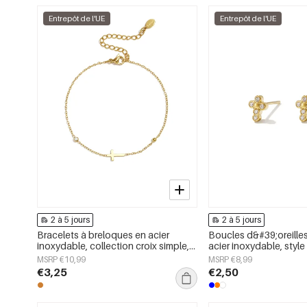
Entrepôt de l'UE
Entrepôt de l'UE
2 à 5 jours
2 à 5 jours
Bracelets à breloques en acier
Boucles d&#39;oreille
inoxydable, collection croix simple,
acier inoxydable, style 
bijoux pour femmes
collection décontracté
MSRP €10,99
MSRP €8,99
pour femmes
€3,25
€2,50