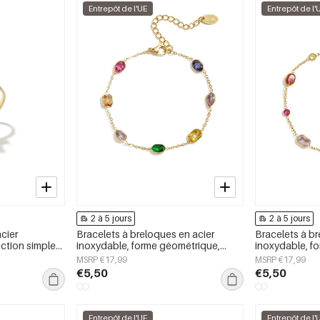
Entrepôt de l'UE
Entrepôt de l'
2 à 5 jours
2 à 5 jours
cier
Bracelets à breloques en acier
Bracelets à br
ection simple
inoxydable, forme géométrique,
inoxydable, f
ux pour
collection Simple Daily Simple, bijoux
collection Sim
MSRP €17,99
MSRP €17,99
pour femmes
pour femmes
€5,50
€5,50
Entrepôt de l'UE
Entrepôt de l'