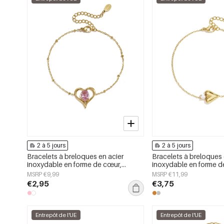
2 à 5 jours
2 à 5 jours
Bracelets à breloques en acier
Bracelets à breloques 
inoxydable en forme de cœur,
inoxydable en forme d
collection Daily Simple, bijoux pour
collection Daily Simple
MSRP €9,99
MSRP €11,99
femmes
femmes
€2,95
€3,75
Entrepôt de l'UE
Entrepôt de l'UE