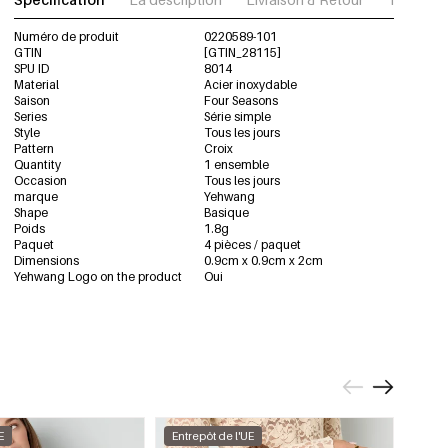
Numéro de produit
0220589-101
GTIN
[GTIN_28115]
SPU ID
8014
Material
Acier inoxydable
Saison
Four Seasons
Series
Série simple
Style
Tous les jours
Pattern
Croix
Quantity
1 ensemble
Occasion
Tous les jours
marque
Yehwang
Shape
Basique
Poids
1.8g
Paquet
4 pièces / paquet
Dimensions
0.9cm x 0.9cm x 2cm
Yehwang Logo on the product
Oui
E
Entrepôt de l'UE
Entre