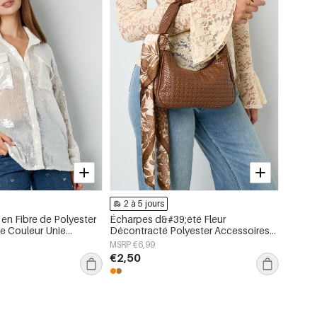
2 à 5 jours
2 à 
en Fibre de Polyester
Écharpes d&#39;été Fleur
Coton 
e Couleur Unie
Décontracté Polyester Accessoires
Cœur 
quotidiens
MSRP €6,99
MSRP €
€2,50
€8,95