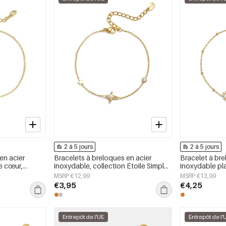
2 à 5 jours
2 à 5 jours
en acier
Bracelets à breloques en acier
Bracelet à bre
e cœur,
inoxydable, collection Étoile Simple
inoxydable pla
, bijoux pour
Daily Simple, bijoux pour femmes
motif cœur, co
MSRP €12,99
MSRP €13,99
bijoux pour f
€3,95
€4,25
Entrepôt de l'UE
Entrepôt de l'