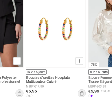
-75%
2 à 5 jours
2 à 5 jours
n Polyester
Boucles d'oreilles Hooplala
Blouse Femme 
rofessionnel
Multicouleur Cuivré
Tissée Élégant
Printemps/Été
MSRP €17,99
MSRP €63,99
€5,95
€5,99
€23,95