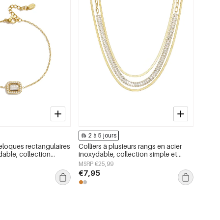
2 à 5 jours
reloques rectangulaires
Colliers à plusieurs rangs en acier
dable, collection
inoxydable, collection simple et
imple, bijoux pour
décontractée pour femmes
MSRP €25,99
€7,95