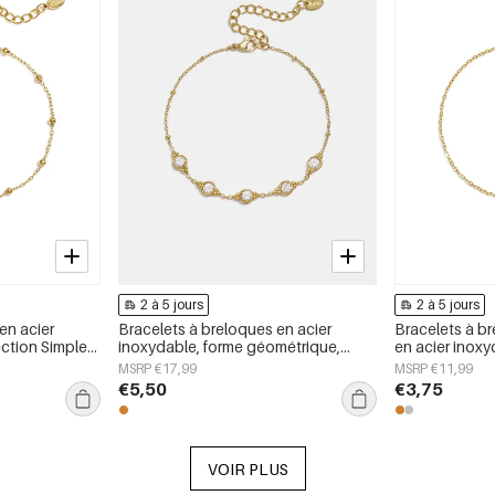
2 à 5 jours
2 à 5 jours
en acier
Bracelets à breloques en acier
Bracelets à b
ection Simple
inoxydable, forme géométrique,
en acier inoxy
our femmes
collection Simple Daily Simple, bijoux
Simple Daily S
MSRP €17,99
MSRP €11,99
pour femmes
femmes
€5,50
€3,75
VOIR PLUS