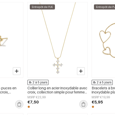
Entrepôt de l'UE
Entrepôt de l'
2 à 5 jours
2 à 5 jours
s puces en
Collier long en acier inoxydable avec
Bracelets à br
croix,
croix, collection simple pour femmes.
inoxydable pl
e et simple
Bijoux pour tous les jours.
cœur, collecti
MSRP €23,99
MSRP €19,99
jours, bijoux 
€7,50
€5,95