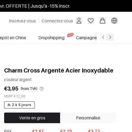
ivr. OFFERTE | Jusqu'à -15% inscr.
Inscrivez-vous
Connectez-vous
repôt en Chine
Dropshipping
Campagnes
Soldes
Charm Cross Argenté Acier Inoxydable
couleur argent
€3,95
(hors TVA)
MSRP €12,99
2 à 5 jours
Vente en gros
Personnalisé
Prix
€3.87
€3.79
€3.71