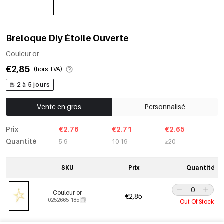
Breloque Diy Étoile Ouverte
Couleur or
€2,85
(hors TVA)
2 à 5 jours
Vente en gros
Personnalisé
Prix
€2.76
€2.71
€2.65
Quantité
5-9
10-19
≥20
SKU
Prix
Quantité
Couleur or
€2,85
0252665-185
Out Of Stock