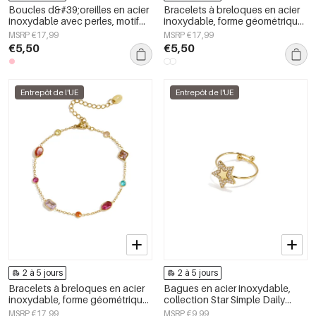
Boucles d&#39;oreilles en acier
Bracelets à breloques en acier
inoxydable avec perles, motif
inoxydable, forme géométrique,
étoile de mer, collection
collection Simple Daily Simple,
MSRP €17,99
MSRP €17,99
vacances et romantisme au
bijoux pour femmes
€5,50
€5,50
quotidien. Bijoux pour femmes.
Entrepôt de l'UE
Entrepôt de l'UE
2 à 5 jours
2 à 5 jours
Bracelets à breloques en acier
Bagues en acier inoxydable,
inoxydable, forme géométrique,
collection Star Simple Daily
collection Simple Daily Simple,
Simple, bijoux pour femmes
MSRP €17,99
MSRP €9,99