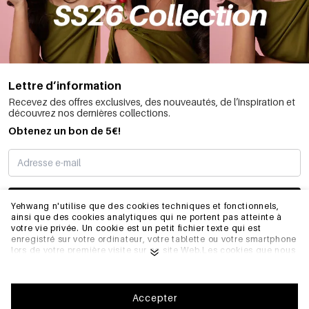
Lettre d’information
Recevez des offres exclusives, des nouveautés, de l’inspiration et
découvrez nos dernières collections.
Obtenez un bon de 5€!
JE M’INSCRIS
Yehwang n'utilise que des cookies techniques et fonctionnels,
ainsi que des cookies analytiques qui ne portent pas atteinte à
votre vie privée. Un cookie est un petit fichier texte qui est
enregistré sur votre ordinateur, votre tablette ou votre smartphone
INFORMATIONS
lors de votre première visite sur ce site Web.Les cookies que nous
utilisons sont nécessaires au fonctionnement technique du site
web et à votre facilité d'utilisation. Ils permettent au site web de
fonctionner correctement et de se souvenir, par exemple, de vos
GÉNÉRAL
préférences. Ils nous permettent également d'optimiser notre site
Accepter
web.Pour vous assurer une bonne expérience de navigation et