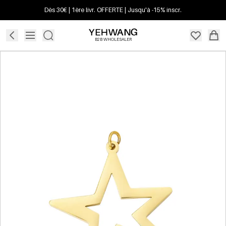
Dès 30€ | 1ère livr. OFFERTE | Jusqu'à -15% inscr.
B2B WHOLESALER