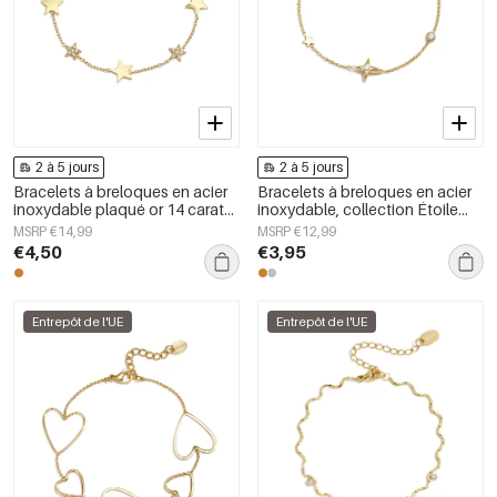
2 à 5 jours
2 à 5 jours
Bracelets à breloques en acier
Bracelets à breloques en acier
inoxydable plaqué or 14 carats,
inoxydable, collection Étoile
collection Star Daily Simple,
Simple Daily Simple, bijoux pour
MSRP €14,99
MSRP €12,99
bijoux pour femmes
femmes
€4,50
€3,95
Entrepôt de l'UE
Entrepôt de l'UE