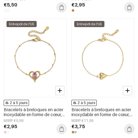
bijoux pour femmes
€5,50
€2,95
Entrepôt de l'UE
Entrepôt de l'UE
2 à 5 jours
2 à 5 jours
Bracelets à breloques en acier
Bracelets à breloques en acier
inoxydable en forme de cœur,
inoxydable en forme de cœur,
collection Daily Simple, bijoux
collection Daily Simple, bijoux
MSRP €9,99
MSRP €11,99
pour femmes
pour femmes
€2,95
€3,75