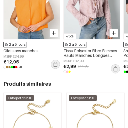
-75%
-
2 à 5 jours
2 à 5 jours
Gilet sans manches
Tissu Polyester Fibre Femmes
Sh
Hauts Manches Longues
Po
MSRP €34,99
Élégant Couleur Unie
Pr
€12,95
MSRP €32,99
MS
Printemps/Été
€2,99
€
€11,95
+8
Produits similaires
Entrepôt de l'UE
Entrepôt de l'UE