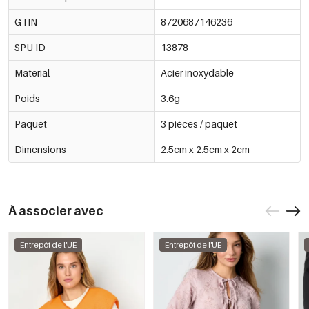
GTIN
8720687146236
SPU ID
13878
Material
Acier inoxydable
Poids
3.6g
Paquet
3 pièces / paquet
Dimensions
2.5cm x 2.5cm x 2cm
À associer avec
Entrepôt de l'UE
Entrepôt de l'UE