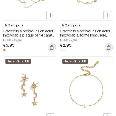
2 à 5 jours
2 à 5 jours
Bracelets à breloques en acier
Bracelets à breloques en acier
inoxydable plaqué or 14 carats
inoxydable, forme irrégulière,
avec cœur, collection simple
collection Simple Daily Simple,
MSRP €19,99
MSRP €9,99
pour tous les jours, bijoux pour
bijoux pour femmes
€5,95
€2,95
femmes
Entrepôt de l'UE
Entrepôt de l'UE