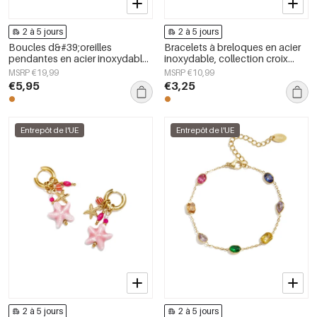
2 à 5 jours
2 à 5 jours
Boucles d&#39;oreilles
Bracelets à breloques en acier
pendantes en acier inoxydable
inoxydable, collection croix
Star Daily Bijoux pour femmes
simple, bijoux pour femmes
MSRP €19,99
MSRP €10,99
€5,95
€3,25
Entrepôt de l'UE
Entrepôt de l'UE
2 à 5 jours
2 à 5 jours