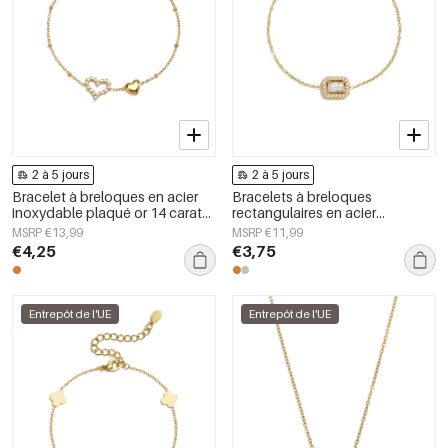
2 à 5 jours
2 à 5 jours
Bracelet à breloques en acier
Bracelets à breloques
inoxydable plaqué or 14 carats,
rectangulaires en acier
motif cœur, collection Daily
inoxydable, collection Simple
MSRP €13,99
MSRP €11,99
Simple, bijoux pour femmes
Daily Simple, bijoux pour
€4,25
€3,75
femmes
Entrepôt de l'UE
Entrepôt de l'UE