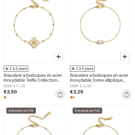
2 à 5 jours
2 à 5 jours
Bracelets à breloques en acier
Bracelets à breloques en acier
inoxydable Trèfle Collection
inoxydable, forme elliptique,
Simple Daily Simple Bijoux pour
collection Simple Daily Simple,
MSRP €11,99
MSRP €10,99
femmes
bijoux pour femmes
€3,50
€3,25
Entrepôt de l'UE
Entrepôt de l'UE