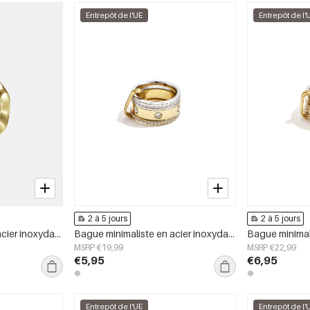
Entrepôt de l'UE
Entrepôt de l'
2 à 5 jours
2 à 5 jours
Bague minimaliste en acier inoxydable, forme irrégulière, collection Simple Daily Simple, bijoux pour femmes
Bague minimaliste en acier inoxydable, style cercle, collection Daily Simple, bijoux pour femmes
MSRP €19,99
MSRP €22,99
€5,95
€6,95
Entrepôt de l'UE
Entrepôt de l'