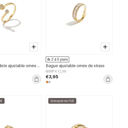
2 à 5 jours
Bague minimaliste ajustable ornée de pierres et d&#39;un cœur
Bague ajustable ornée de strass
MSRP €12,99
€3,95
UE
Entrepôt de l'UE