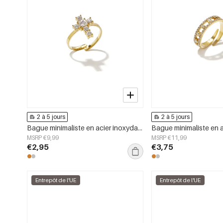
2 à 5 jours
2 à 5 jours
Bague minimaliste en acier inoxydable, croix, collection simple pour le quotidien, bijoux pour femmes
MSRP €9,99
MSRP €11,99
€2,95
€3,75
Entrepôt de l'UE
Entrepôt de l'UE