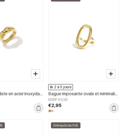
2 à 5 jours
Bague minimaliste en acier inoxydable, style cercle, collection Daily Simple, bijoux pour femmes
Bague imposante ovale et minimaliste
MSRP €9,99
€2,95
UE
Entrepôt de l'UE