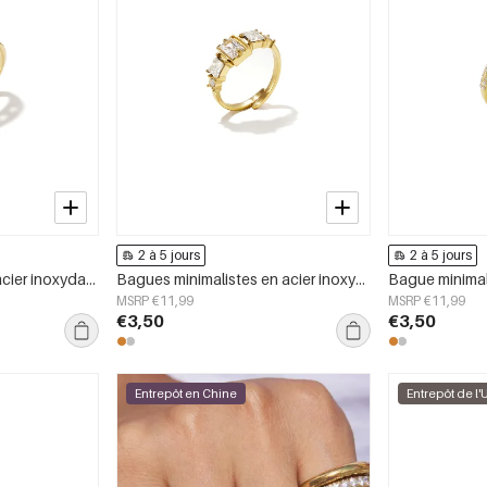
2 à 5 jours
2 à 5 jours
Bague minimaliste en acier inoxydable, style cercle, collection Daily Simple, bijoux pour femmes
Bagues minimalistes en acier inoxydable, forme géométrique, collection Simple Daily Simple, bijoux pour femmes
MSRP €11,99
MSRP €11,99
€3,50
€3,50
Entrepôt en Chine
Entrepôt de l'