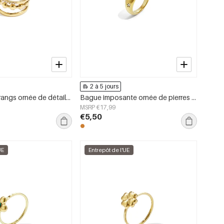
2 à 5 jours
Bague à trois rangs ornée de détails ronds et de pierres
Bague imposante ornée de pierres en forme d&#39;étoile
MSRP €17,99
€5,50
UE
Entrepôt de l'UE