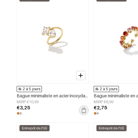
2 à 5 jours
2 à 5 jours
Bague minimaliste en acier inoxydable, forme elliptique, collection Simple Daily Simple, bijoux pour femmes
MSRP €10,99
MSRP €8,99
€3,25
€2,75
Entrepôt de l'UE
Entrepôt de l'UE