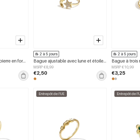
2 à 5 jours
2 à 5 jours
Bague ajustable avec pierre en forme de cœur et petit cœur
Bague ajustable avec lune et étoile brillante
MSRP €8,99
MSRP €10,99
€2,50
€3,25
Entrepôt de l'UE
Entrepôt de l'