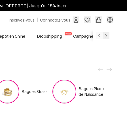
ivr. OFFERTE | Jusqu'à -15% inscr.
Inscrivez-vous
Connectez-vous
repôt en Chine
Dropshipping
Campagnes
Soldes
Bagues Pierre
Bagues Strass
de Naissance