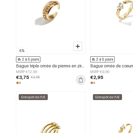
-5%
2 à 5 jours
2 à 5 jours
Bague triple ornée de pierres en zircone
MSRP €12,99
MSRP €9,99
€3,75
€2,95
€3,95
Entrepôt de l'UE
Entrepôt de l'UE