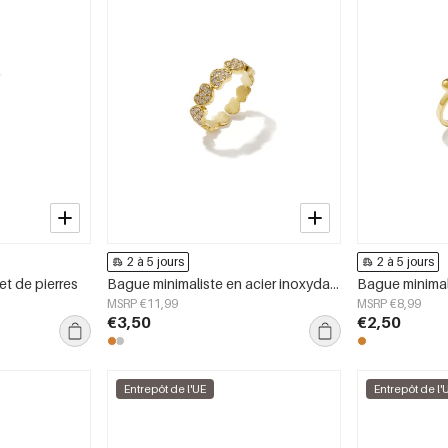
2 à 5 jours
2 à 5 jours
et de pierres
Bague minimaliste en acier inoxydable en forme de cœur, collection Daily Simple, bijoux pour femmes
MSRP €11,99
MSRP €8,99
€3,50
€2,50
Entrepôt de l'UE
Entrepôt de l'