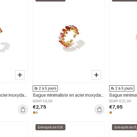
2 à 5 jours
2 à 5 jours
Bague minimaliste en acier inoxydable, style cercle, collection Daily Simple, bijoux pour femmes
Bague minimaliste en acier inoxydable, forme elliptique, collection simple et décontractée pour femme.
MSRP €8,99
MSRP €25,99
€2,75
€7,95
Entrepôt de l'UE
Entrepôt de l'