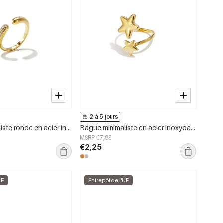
2 à 5 jours
Bague minimaliste ronde en acier inoxydable plaqué or 14 carats, collection simple et décontractée pour femmes
Bague minimaliste en acier inoxydable, collection Étoile Simple Daily Simple, bijoux pour femmes
MSRP €7,99
€2,25
UE
Entrepôt de l'UE