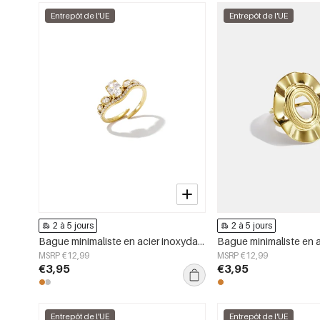
Entrepôt de l'UE
Entrepôt de l'UE
2 à 5 jours
2 à 5 jours
Bague minimaliste en acier inoxydable, forme elliptique, collection Simple Daily Simple, bijoux pour femmes
MSRP €12,99
MSRP €12,99
€3,95
€3,95
Entrepôt de l'UE
Entrepôt de l'UE