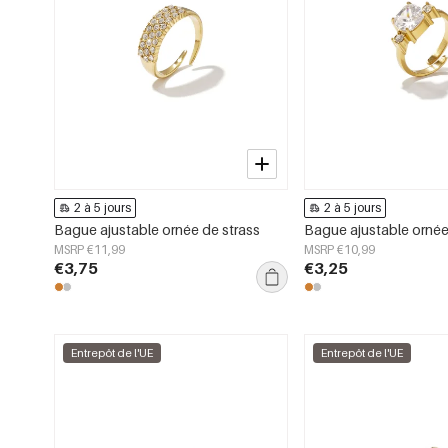
2 à 5 jours
2 à 5 jours
Bague ajustable ornée de strass
MSRP €11,99
MSRP €10,99
€3,75
€3,25
Entrepôt de l'UE
Entrepôt de l'UE