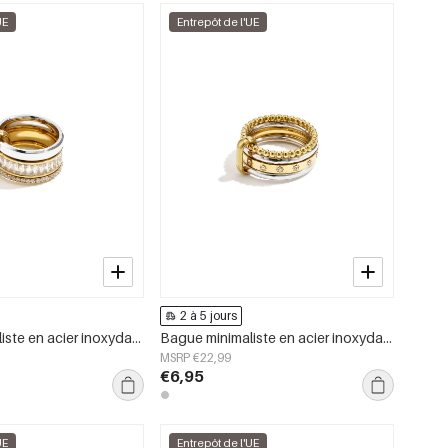
UE
Entrepôt de l'UE
2 à 5 jours
Bague minimaliste en acier inoxydable, style cercle, collection Daily Simple, bijoux pour femmes
Bague minimaliste en acier inoxydable, style cercle, collection Daily Simple, bijoux pour femmes
MSRP €22,99
€6,95
UE
Entrepôt de l'UE