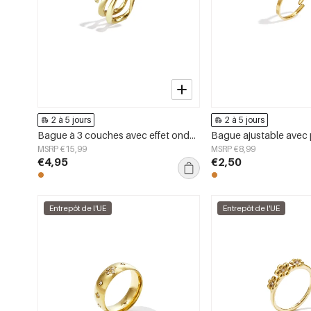
2 à 5 jours
2 à 5 jours
Bague à 3 couches avec effet ondulé
MSRP €15,99
MSRP €8,99
€4,95
€2,50
Entrepôt de l'UE
Entrepôt de l'UE