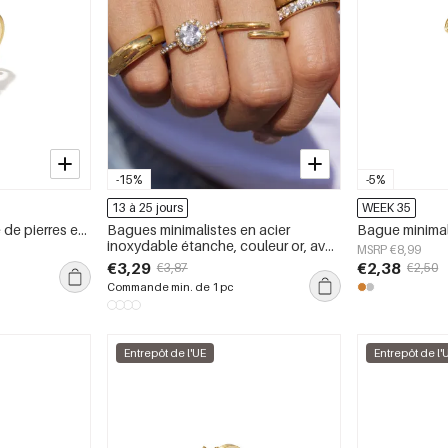
-15%
-5%
13 à 25 jours
WEEK 35
Bague ajustable ornée de pierres en oxyde de zirconium
Bagues minimalistes en acier
inoxydable étanche, couleur or, avec
MSRP €8,99
zircon.
€3,29
€2,38
€3,87
€2,50
Commande min. de 1 pc
Entrepôt de l'UE
Entrepôt de l'