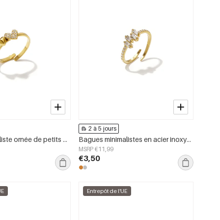
2 à 5 jours
Bague minimaliste ornée de petits cœurs
Bagues minimalistes en acier inoxydable, forme géométrique, collection Simple Daily Simple, bijoux pour femmes
MSRP €11,99
€3,50
UE
Entrepôt de l'UE