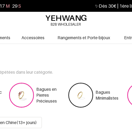
17
M
28
S
✨
Dès 30€ | 1ère l
B2B WHOLESALER
ments
Accessoires
Rangements et Porte-bijoux
Ent
répétées dans leur catégorie.
Bagues en
c
Bagues
Pierres
Minimalistes
Précieuses
en Chine(13+ jours)