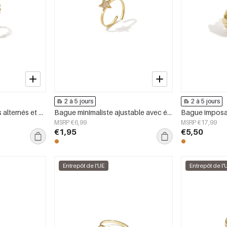
2 à 5 jours
2 à 5 jours
Bague ornée de cœurs alternés et de zirconiums cubiques
Bague minimaliste ajustable avec étoile en strass
MSRP €6,99
MSRP €17,99
€1,95
€5,50
Entrepôt de l'UE
Entrepôt de l'