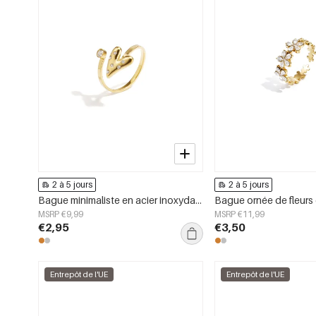
2 à 5 jours
2 à 5 jours
Bague minimaliste en acier inoxydable plaqué or 14 carats, motif cœur, collection décontractée et simple, bijoux pour femme
Bague ornée de fleurs 
MSRP €9,99
MSRP €11,99
€2,95
€3,50
Entrepôt de l'UE
Entrepôt de l'UE