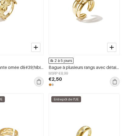
2 à 5 jours
Bague imposante ornée d&#39;hibiscus
Bague à plusieurs rangs avec détail torsadé minimaliste
MSRP €8,99
€2,50
UE
Entrepôt de l'UE