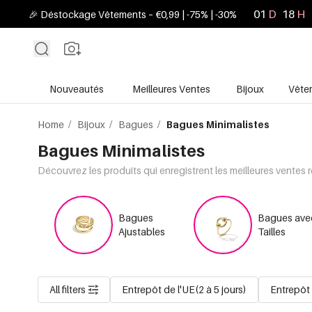
01
D
18
H
🎉 Déstockage Vêtements – €0,99 | -75% | -30%
Nouveautés
Meilleures Ventes
Bijoux
Vête
Home
/
Bijoux
/
Bagues
/
Bagues Minimalistes
Bagues Minimalistes
Découvrez les produits qui enregistrent les meilleures ventes 
Bagues
Bagues ave
Ajustables
Tailles
All filters
Entrepôt de l'UE(2 à 5 jours)
Entrepôt 