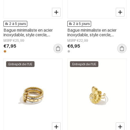
2 à 5 jours
2 à 5 jours
Bague minimaliste en acier
Bague minimaliste en acier
inoxydable, style cercle,
inoxydable, style cercle,
collection Daily Simple, bijoux
collection Daily Simple, bijoux
MSRP €25,99
MSRP €22,99
pour femmes
pour femmes
€7,95
€6,95
Entrepôt de l'UE
Entrepôt de l'UE