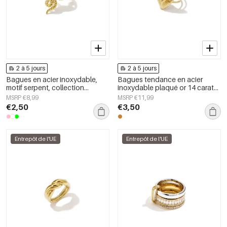
2 à 5 jours
2 à 5 jours
Bagues en acier inoxydable,
Bagues tendance en acier
motif serpent, collection
inoxydable plaqué or 14 carats,
classique et luxueuse pour
motif cœur, collection Daily
MSRP €8,99
MSRP €11,99
femmes, idéales pour les fêtes
Simple, bijoux pour femmes
€2,50
€3,50
et les soirées.
Entrepôt de l'UE
Entrepôt de l'UE