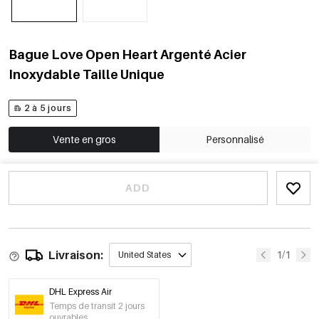
Bague Love Open Heart Argenté Acier
Inoxydable Taille Unique
2 à 5 jours
Vente en gros
Personnalisé
ADD
Livraison:
1/1
United States
DHL Express Air
Temps de transit 2 jours
ouvrables