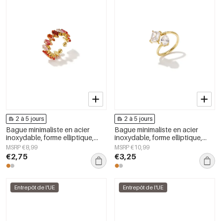
2 à 5 jours
2 à 5 jours
Bague minimaliste en acier
Bague minimaliste en acier
inoxydable, forme elliptique,
inoxydable, forme elliptique,
collection simple et
collection Simple Daily Simple,
MSRP €8,99
MSRP €10,99
décontractée pour femme.
bijoux pour femmes
€2,75
€3,25
Entrepôt de l'UE
Entrepôt de l'UE