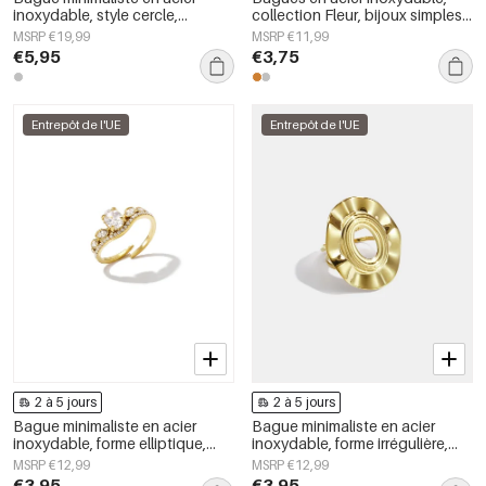
inoxydable, style cercle,
collection Fleur, bijoux simples
collection Daily Simple, bijoux
pour femmes
MSRP €19,99
MSRP €11,99
pour femmes
€5,95
€3,75
Entrepôt de l'UE
Entrepôt de l'UE
2 à 5 jours
2 à 5 jours
Bague minimaliste en acier
Bague minimaliste en acier
inoxydable, forme elliptique,
inoxydable, forme irrégulière,
collection Simple Daily Simple,
collection Simple Daily Simple,
MSRP €12,99
MSRP €12,99
bijoux pour femmes
bijoux pour femmes
€3,95
€3,95