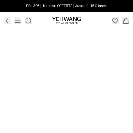
Dès 30€ | 1ère livr. OFFERTE | Jusqu'à -15% inscr.
B2B WHOLESALER