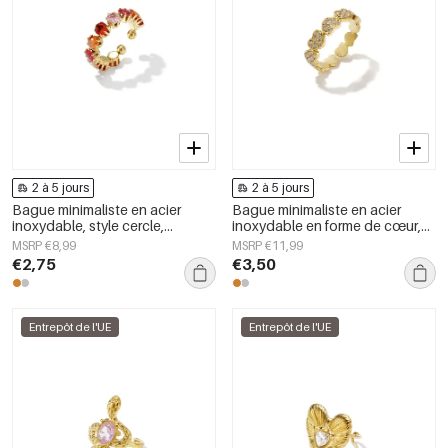
2 à 5 jours
2 à 5 jours
Bague minimaliste en acier
Bague minimaliste en acier
inoxydable, style cercle,
inoxydable en forme de cœur,
collection Daily Simple, bijoux
collection Daily Simple, bijoux
MSRP €8,99
MSRP €11,99
pour femmes
pour femmes
€2,75
€3,50
Entrepôt de l'UE
Entrepôt de l'UE