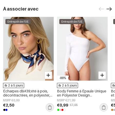
À associer avec
Entrepôt de l'UE
Entrepôt de l'UE
-88%
2 à 5 jours
2 à 5 jours
Écharpes d&#39;été à pois,
Body Femme à Épaule Unique
Bo
décontractées, en polyester,
en Polyester Design
et
accessoires quotidiens
Asymétrique
MSRP €6,99
MSRP €21,99
MS
€2,50
€0,99
€
€7,95