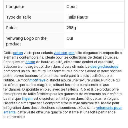
Longueur
Court
Type de Taille
Taille Haute
Poids
258g
Yehwang Logo on the
Oui
product
Cette
coton
veste pour enfants
veste en jean
allie élégance intemporelle et
éléments contemporains, idéale pour les collections de détail actuelles.
Fabriquée en
coton
de haute qualité, elle assure confort et durabilité,
adaptée à un usage quotidien dans divers climats. Le
design classique
comprend un col structuré, une fermeture à boutons avant et deux poches
poitrine avec boutons fonctionnels, renforçant à la fois l'esthétique et
l'utilité. Le motif
motif rayé
distinctif ajoute une texture visuelle unique qui
se démarque sur les étagères, attirant les acheteurs sensibles aux
tendances. Disponible en bleu avec les tailles 2, 4, 5 et 8, ce produit offre
des options de taille flexibles pour les gammes de vêtements pour enfants.
La marque
Shyam
est discrètement intégrée dans l'étiquette, renforçant
l'identité de marque sans compromettre le style minimaliste. Idéale pour
intégration dans des collections saisonnières axées sur la
vêtements pour
enfants
, cette veste offre une qualité constante et une forte pertinence
commerciale.