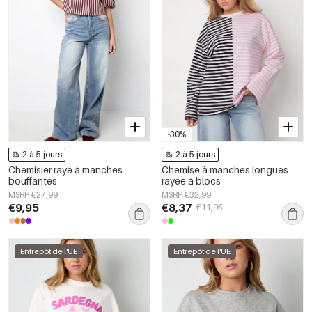
-30%
2 à 5 jours
2 à 5 jours
Chemisier rayé à manches
Chemise à manches longues
bouffantes
rayée à blocs
MSRP €27,99
MSRP €32,99
€9,95
€8,37
€11,95
Entrepôt de l'UE
Entrepôt de l'UE