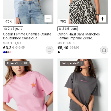
-75%
-75%
2 à 5 jours
2 à 5 jours
Coton Femme Chemise Courte
Coton Haut Sans Manches
Boutonnée Classique
Femme Imprimé Zèbre
Boutonnage Avant
MSRP €34,99
MSRP €59,99
€3,24
€5,49
€12,95
€21,95
Entrepôt de l'UE
Entrepôt de l'UE