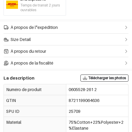
Temps de transit 2 jours
ouvrables
À propos de l"expédition
Size Detail
À propos du retour
À propos de la fiscalité
La description
Télécharger les photos
Numéro de produit
0605528-261 2
GTIN
8721199064636
SPU ID
25709
Material
75%Cotton+23%Polyester+2
%Elastane