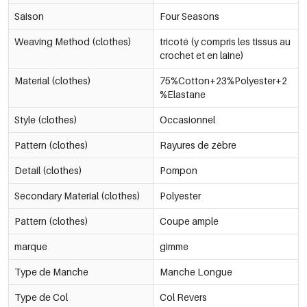
Saison
Four Seasons
Weaving Method (clothes)
tricoté (y compris les tissus au
crochet et en laine)
Material (clothes)
75%Cotton+23%Polyester+2
%Elastane
Style (clothes)
Occasionnel
Pattern (clothes)
Rayures de zèbre
Detail (clothes)
Pompon
Secondary Material (clothes)
Polyester
Pattern (clothes)
Coupe ample
marque
gimme
Type de Manche
Manche Longue
Type de Col
Col Revers