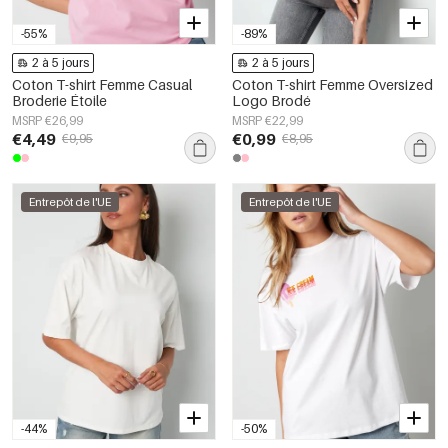
-55%
-89%
2 à 5 jours
2 à 5 jours
Coton T-shirt Femme Casual
Coton T-shirt Femme Oversized
Broderie Étoile
Logo Brodé
MSRP €26,99
MSRP €22,99
€4,49
€0,99
€9,95
€8,95
Entrepôt de l'UE
Entrepôt de l'UE
-44%
-50%