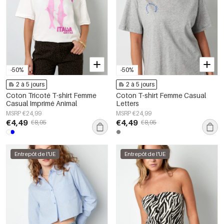
-50%
-50%
2 à 5 jours
2 à 5 jours
Coton Tricoté T-shirt Femme
Coton T-shirt Femme Casual
Casual Imprimé Animal
Letters
MSRP €24,99
MSRP €24,99
€4,49
€4,49
€8,95
€8,95
Entrepôt de l'UE
Entrepôt de l'UE