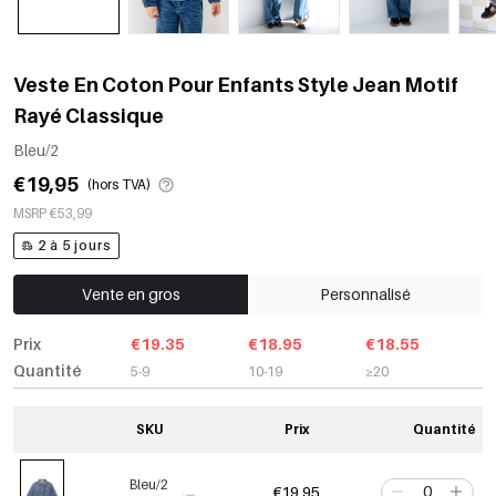
Veste En Coton Pour Enfants Style Jean Motif
Rayé Classique
Bleu/2
€19,95
(hors TVA)
MSRP €53,99
2 à 5 jours
Vente en gros
Personnalisé
Prix
€19.35
€18.95
€18.55
Quantité
5-9
10-19
≥20
SKU
Prix
Quantité
Bleu/2
€19,95