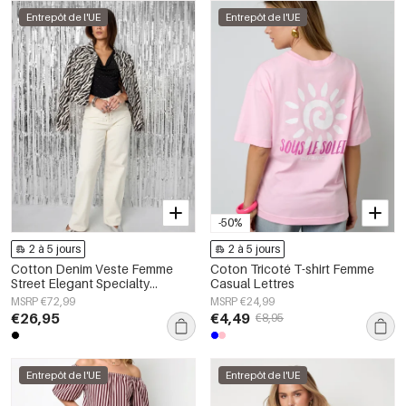
Entrepôt de l'UE
Entrepôt de l'UE
-50%
2 à 5 jours
2 à 5 jours
Cotton Denim Veste Femme
Coton Tricoté T-shirt Femme
Street Elegant Specialty
Casual Lettres
Imprimé Animal
MSRP €72,99
MSRP €24,99
€26,95
€4,49
€8,95
Entrepôt de l'UE
Entrepôt de l'UE