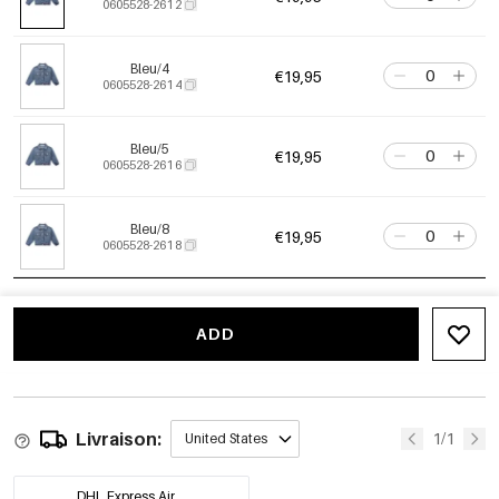
0605528-261 2
Bleu/4
€19,95
0605528-261 4
Bleu/5
€19,95
0605528-261 6
Bleu/8
€19,95
0605528-261 8
ADD
Livraison:
1/1
United States
DHL Express Air