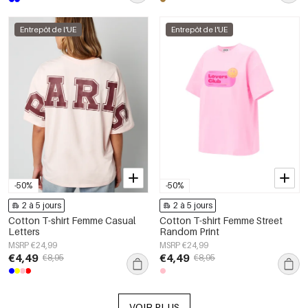
Entrepôt de l'UE
Entrepôt de l'UE
-50%
-50%
2 à 5 jours
2 à 5 jours
Cotton T-shirt Femme Casual
Cotton T-shirt Femme Street
Letters
Random Print
MSRP €24,99
MSRP €24,99
€4,49
€4,49
€8,95
€8,95
VOIR PLUS