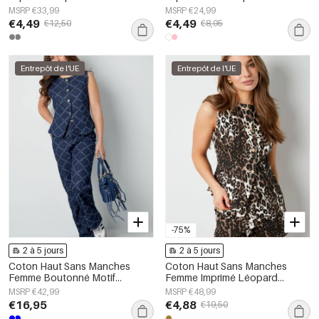
MSRP €33,99
MSRP €24,99
€4,49
€4,49
€12,50
€8,95
Entrepôt de l'UE
Entrepôt de l'UE
-75%
2 à 5 jours
2 à 5 jours
Coton Haut Sans Manches
Coton Haut Sans Manches
Femme Boutonné Motif
Femme Imprimé Léopard
Géométrique
Boutonnage Avant
MSRP €42,99
MSRP €48,99
€16,95
€4,88
€19,50