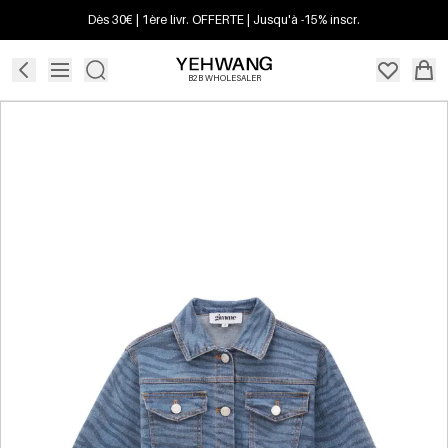
Dès 30€ | 1ère livr. OFFERTE | Jusqu'à -15% inscr.
B2B WHOLESALER