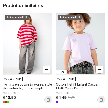
Produits similaires
Entrepôt de l'UE
Entrepôt de l'UE
-35%
2 à 5 jours
2 à 5 jours
T-shirts en coton à rayures, style
Coton T-shirt Enfant Casual
décontracté, coupe ample
Motif Cœur Brodé
MSRP €29,99
MSRP €18,99
€10,95
€4,49
€6,95