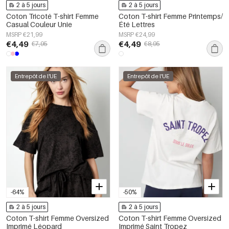
2 à 5 jours
2 à 5 jours
Coton Tricoté T-shirt Femme
Coton T-shirt Femme Printemps/
Casual Couleur Unie
Été Lettres
MSRP €21,99
MSRP €24,99
€4,49
€4,49
€7,95
€8,95
Entrepôt de l'UE
Entrepôt de l'UE
-64%
-50%
2 à 5 jours
2 à 5 jours
Coton T-shirt Femme Oversized
Coton T-shirt Femme Oversized
Imprimé Léopard
Imprimé Saint Tropez