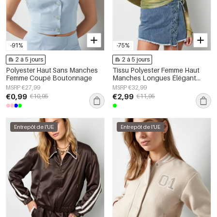
-91%
-75%
2 à 5 jours
2 à 5 jours
Polyester Haut Sans Manches
Tissu Polyester Femme Haut
Femme Coupé Boutonnage
Manches Longues Élégant
Couleur Unie Printemps/Été
MSRP €27,99
MSRP €32,99
€0,99
€2,99
€10,95
€11,95
Entrepôt de l'UE
Entrepôt de l'UE