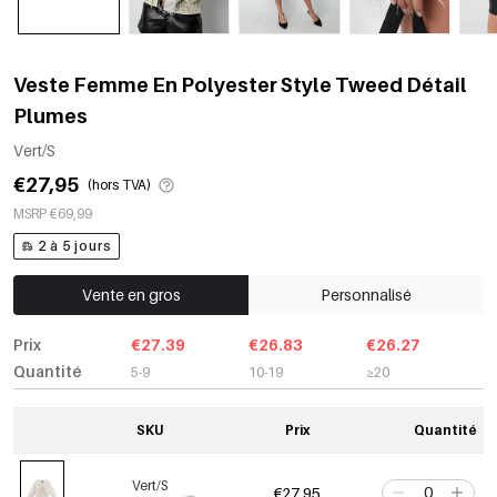
Veste Femme En Polyester Style Tweed Détail
Plumes
Vert/S
€27,95
(hors TVA)
MSRP €69,99
2 à 5 jours
Vente en gros
Personnalisé
Prix
€27.39
€26.83
€26.27
Quantité
5-9
10-19
≥20
SKU
Prix
Quantité
Vert/S
€27,95