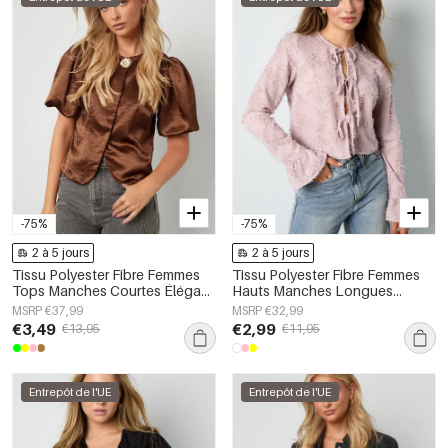
-75%
-75%
2 à 5 jours
2 à 5 jours
Tissu Polyester Fibre Femmes
Tissu Polyester Fibre Femmes
Tops Manches Courtes Élégant
Hauts Manches Longues
Couleur Unie
Élégant Couleur Unie
MSRP €37,99
MSRP €32,99
Printemps/Été
€3,49
€2,99
€13,95
€11,95
Entrepôt de l'UE
Entrepôt de l'UE