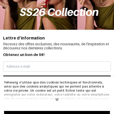
Lettre d’information
Recevez des offres exclusives, des nouveautés, de l’inspiration et
découvrez nos dernières collections.
Obtenez un bon de 5€!
JE M’INSCRIS
Yehwang n'utilise que des cookies techniques et fonctionnels,
ainsi que des cookies analytiques qui ne portent pas atteinte à
votre vie privée. Un cookie est un petit fichier texte qui est
enregistré sur votre ordinateur, votre tablette ou votre smartphone
INFORMATIONS
lors de votre première visite sur ce site Web.Les cookies que nous
utilisons sont nécessaires au fonctionnement technique du site
web et à votre facilité d'utilisation. Ils permettent au site web de
fonctionner correctement et de se souvenir, par exemple, de vos