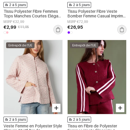
2 à 5 jours
2 à 5 jours
Tissu Polyester Fibre Femmes
Tissu Polyester Fibre Veste
Tops Manches Courtes Élégant
Bomber Femme Casual Imprimé
Attache Uni
Floral
MSRP €32,99
MSRP €72,99
€2,99
€26,95
€11,95
Entrepôt de l'UE
Entrepôt de l'UE
2 à 5 jours
2 à 5 jours
Veste Femme en Polyester Style
Tissu en Fibre de Polyester