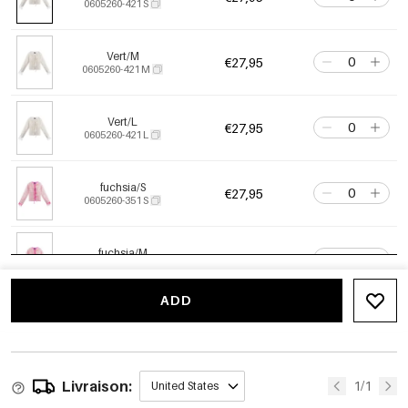
0605260-421 S
Vert/M
€27,95
0605260-421 M
Vert/L
€27,95
0605260-421 L
fuchsia/S
€27,95
0605260-351 S
fuchsia/M
€27,95
0605260-351 M
ADD
fuchsia/L
€27,95
0605260-351 L
Livraison:
1/1
United States