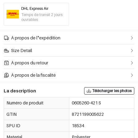
DHL Express Air
Temps de transit 2 jours
ouvrables
À propos de l"expédition
Size Detail
À propos du retour
À propos de la fiscalité
La description
Télécharger les photos
Numéro de produit
0605260-421 S
GTIN
8721199005622
SPU ID
18534
Material
Polyester