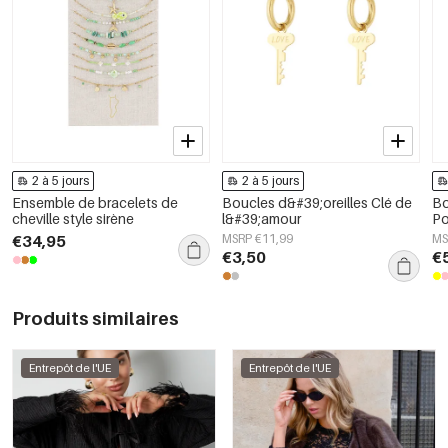
2 à 5 jours
2 à 5 jours
Ensemble de bracelets de
Boucles d&#39;oreilles Clé de
Bo
cheville style sirène
l&#39;amour
Po
€34,95
MSRP €11,99
MS
€3,50
€
Produits similaires
Entrepôt de l'UE
Entrepôt de l'UE