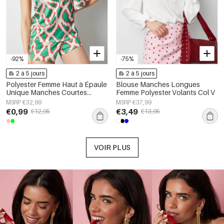
-92%
-75%
2 à 5 jours
2 à 5 jours
Polyester Femme Haut à Épaule
Blouse Manches Longues
Unique Manches Courtes
Femme Polyester Volants Col V
Imprimé Géométrique
MSRP €32,99
MSRP €37,99
€0,99
€3,49
€12,95
€13,95
VOIR PLUS