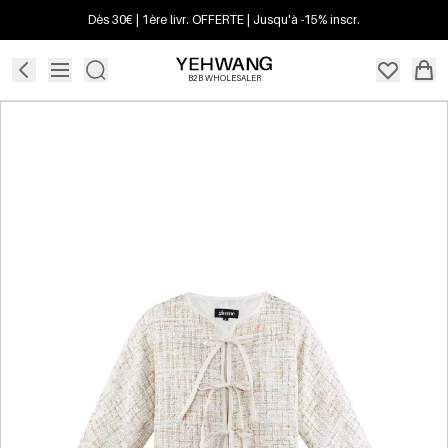
Dès 30€ | 1ère livr. OFFERTE | Jusqu'à -15% inscr.
B2B WHOLESALER