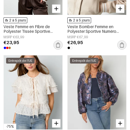
2 à 5 jours
2 à 5 jours
Veste Femme en Fibre de
Veste Bomber Femme en
Polyester Tissée Sportive
Polyester Sportive Numéro
Contraste de Couleurs
Brodé
MSRP €63,99
MSRP €67,99
Ensemble 2 pièces
€23,95
€26,95
Entrepôt de l'UE
Entrepôt de l'UE
-75%