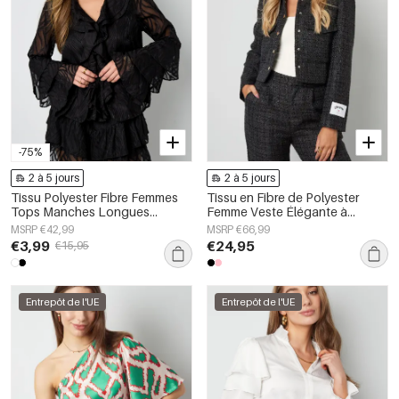
-75%
2 à 5 jours
2 à 5 jours
Tissu Polyester Fibre Femmes
Tissu en Fibre de Polyester
Tops Manches Longues
Femme Veste Élégante à
Élégant Botanique
Carreaux Statement
MSRP €42,99
MSRP €66,99
€3,99
€24,95
€15,95
Entrepôt de l'UE
Entrepôt de l'UE