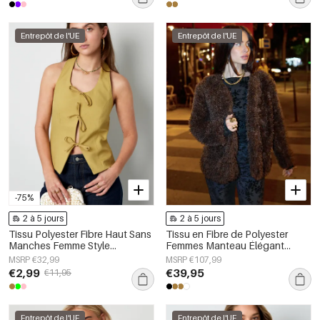
Entrepôt de l'UE
Entrepôt de l'UE
-75%
2 à 5 jours
2 à 5 jours
Tissu Polyester Fibre Haut Sans
Tissu en Fibre de Polyester
Manches Femme Style
Femmes Manteau Élégant
Décontracté Détail Nœud
Couleur Unie Automne/Hiver
MSRP €32,99
MSRP €107,99
€2,99
€39,95
€11,95
Entrepôt de l'UE
Entrepôt de l'UE