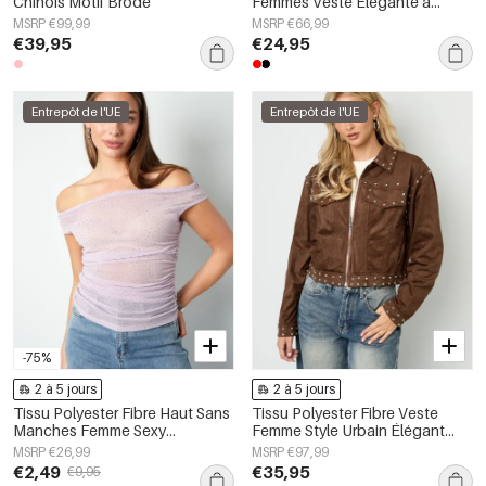
Chinois Motif Brodé
Femmes Veste Élégante à
Carreaux Automne/Hiver
MSRP €99,99
MSRP €66,99
€39,95
€24,95
Entrepôt de l'UE
Entrepôt de l'UE
-75%
2 à 5 jours
2 à 5 jours
Tissu Polyester Fibre Haut Sans
Tissu Polyester Fibre Veste
Manches Femme Sexy
Femme Style Urbain Élégant
Transparent Couleur Unie
Spécialité Couleur Unie
MSRP €26,99
MSRP €97,99
Automne/Hiver
€2,49
€35,95
€9,95