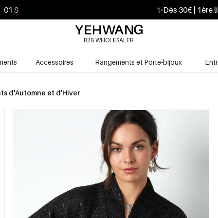
59
S
✨
Dès 30€ | 1ère l
B2B WHOLESALER
ments
Accessoires
Rangements et Porte-bijoux
Ent
s d'Automne et d'Hiver