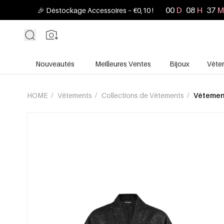
00
D
08
H
36
M
🎉 Déstockage Accessoires – €0,10 !
Nouveautés
Meilleures Ventes
Bijoux
Vête
HOME
/
Vêtements
/
Collections de Vêtements
/
Vêtement