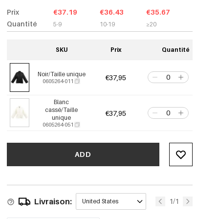
Prix
€37.19
€36.43
€35.67
Quantité
5-9
10-19
≥20
SKU
Prix
Quantité
Noir/Taille unique
€37,95
0605264-011
Blanc
cassé/Taille
€37,95
unique
0605264-051
ADD
Livraison:
1/1
United States