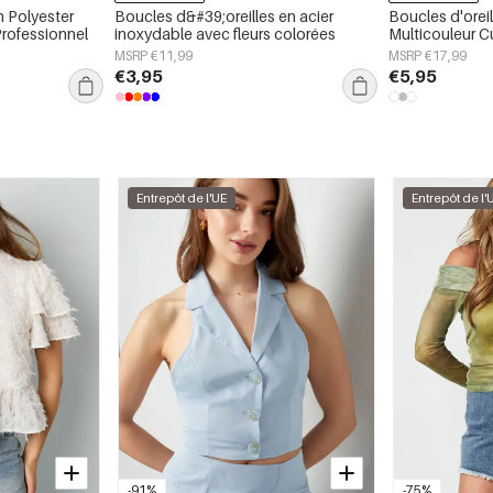
n Polyester
Boucles d&#39;oreilles en acier
Boucles d'orei
rofessionnel
inoxydable avec fleurs colorées
Multicouleur C
MSRP €11,99
MSRP €17,99
€3,95
€5,95
Entrepôt de l'UE
Entrepôt de l'
-91%
-75%