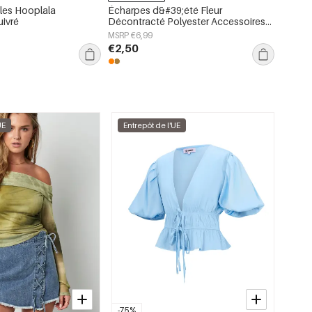
lles Hooplala
Écharpes d&#39;été Fleur
Créole
uivré
Décontracté Polyester Accessoires
inoxyd
quotidiens
MSRP €6,99
MSRP €
€2,50
€3,25
UE
Entrepôt de l'UE
-75%