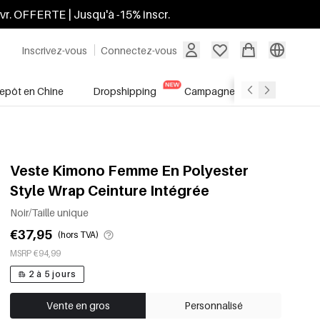
ivr. OFFERTE | Jusqu'à -15% inscr.
Inscrivez-vous
Connectez-vous
repôt en Chine
Dropshipping
Campagnes
Soldes
Veste Kimono Femme En Polyester
Style Wrap Ceinture Intégrée
Noir/Taille unique
€37,95
(hors TVA)
MSRP €94,99
2 à 5 jours
Vente en gros
Personnalisé