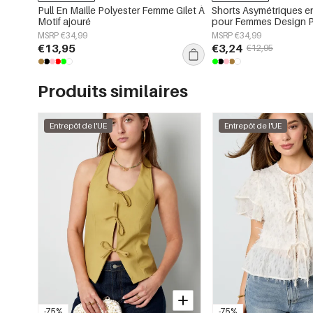
Pull En Maille Polyester Femme Gilet À
Shorts Asymétriques e
Motif ajouré
pour Femmes Design P
MSRP €34,99
MSRP €34,99
€13,95
€3,24
€12,95
Produits similaires
Entrepôt de l'UE
Entrepôt de l'UE
-75%
-75%