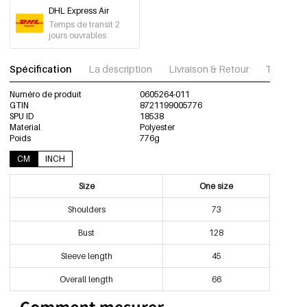
DHL Express Air
Temps de transit 2
jours ouvrables
Spécification
La description
Livraison & Retour
Télécharg
Numéro de produit
0605264-011
GTIN
8721199005776
SPU ID
18538
Material
Polyester
Poids
776g
CM
INCH
Size
One size
Shoulders
73
Bust
128
Sleeve length
45
Overall length
66