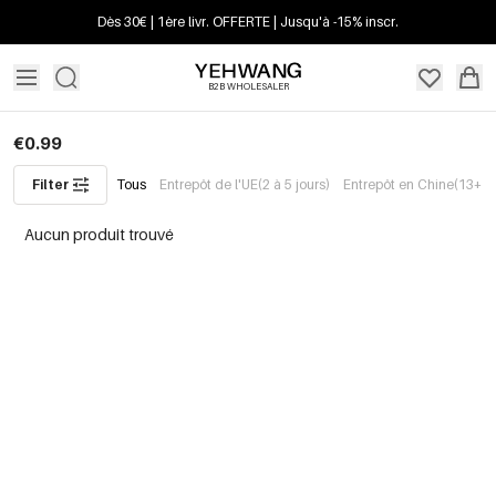
Dès 30€ | 1ère livr. OFFERTE | Jusqu'à -15% inscr.
B2B WHOLESALER
€0.99
Filter
Tous
Entrepôt de l'UE(2 à 5 jours)
Entrepôt en Chine(13+ jo
Aucun produit trouvé