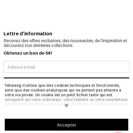
Lettre d’information
Recevez des offres exclusives, des nouveautés, de l’inspiration et
découvrez nos dernières collections.
Obtenez un bon de 5€!
JE M’INSCRIS
Yehwang n'utilise que des cookies techniques et fonctionnels,
ainsi que des cookies analytiques qui ne portent pas atteinte à
votre vie privée. Un cookie est un petit fichier texte qui est
enregistré sur votre ordinateur, votre tablette ou votre smartphone
INFORMATIONS
lors de votre première visite sur ce site Web.Les cookies que nous
utilisons sont nécessaires au fonctionnement technique du site
web et à votre facilité d'utilisation. Ils permettent au site web de
fonctionner correctement et de se souvenir, par exemple, de vos
GÉNÉRAL
préférences. Ils nous permettent également d'optimiser notre site
Accepter
web.Pour vous assurer une bonne expérience de navigation et
d'achat sur Yehwang, nous vous recommandons d'accepter notre