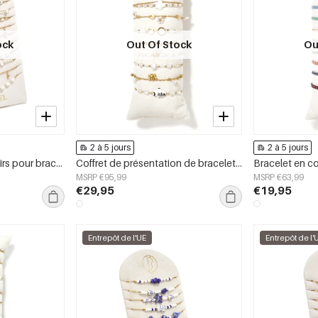
ock
Out Of Stock
Ou
2 à 5 jours
2 à 5 jours
Ensemble de présentoirs pour bracelets de cheville en céramique, motif poisson, vacances, série romantique plage, bijoux pour femmes
Coffret de présentation de bracelets en acier inoxydable - Collection Poisson, Vacances, Romantique au quotidien - Bijoux pour femmes
MSRP €95,99
MSRP €63,99
€29,95
€19,95
Entrepôt de l'UE
Entrepôt de l'