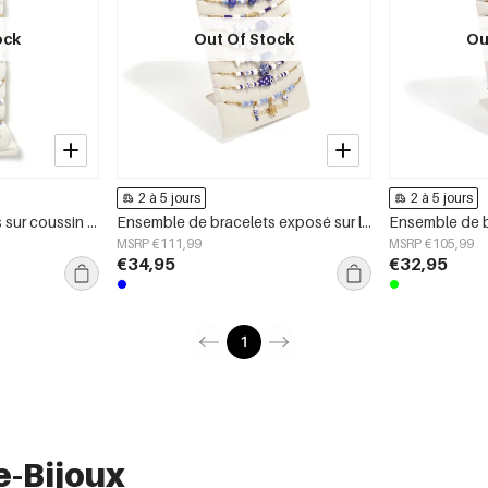
ock
Out Of Stock
Ou
2 à 5 jours
2 à 5 jours
Ensemble de bracelets sur coussin décoratif bleu marine à thème plage
Ensemble de bracelets exposé sur le thème de la plage bleu marine
MSRP €111,99
MSRP €105,99
€34,95
€32,95
1
e-Bijoux