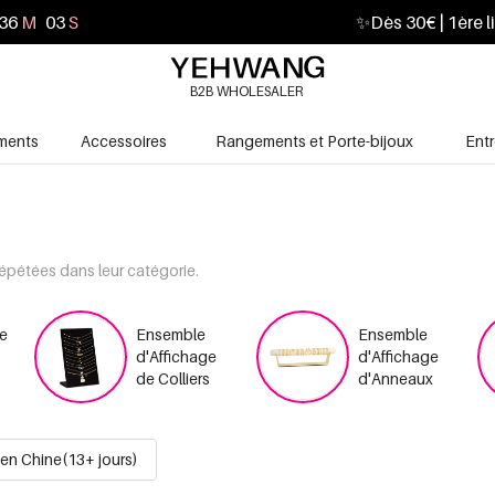
36
M
01
S
✨
Dès 30€ | 1ère l
B2B WHOLESALER
ments
Accessoires
Rangements et Porte-bijoux
Ent
répétées dans leur catégorie.
de
Ensemble
Ensemble
d'Affichage
d'Affichage
de Colliers
d'Anneaux
en Chine(13+ jours)