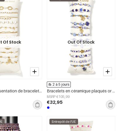
t Of Stock
Out Of Stock
2 à 5 jours
Coffret de présentation de bracelets en acier inoxydable avec perles, collection vacances et quotidien romantique, bijoux pour femmes
Bracelets en céramique plaqués or 14 carats, collection cœur, vacances/plage, romantique, bijoux pour femmes
MSRP €105,99
€32,95
UE
Entrepôt de l'UE