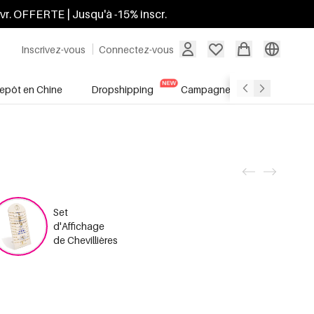
ivr. OFFERTE | Jusqu'à -15% inscr.
Inscrivez-vous
Connectez-vous
repôt en Chine
Dropshipping
Campagnes
Soldes
Set
d'Affichage
de Chevillières