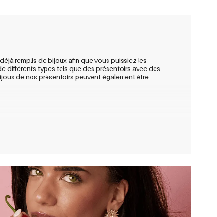
jà remplis de bijoux afin que vous puissiez les
 différents types tels que des présentoirs avec des
 bijoux de nos présentoirs peuvent également être
mbre de présentoirs à bijoux avec
des bijoux en
 une douche ou nagez. Vraiment gentil! Pour plus
sentant des bijoux sur un présentoir de vente en gros,
ts pour le client.