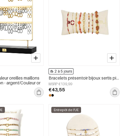
2 à 5 jours
eur oreilles maillons
Bracelets présentoir bijoux sertis pierres/perles Couleur or Acier inoxydable
n - argent/Couleur or
MSRP €139,99
€43,55
UE
Entrepôt de l'UE