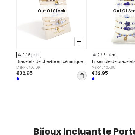
Out Of Stock
Out Of St
2 à 5 jours
2 à 5 jours
Bracelets de cheville en céramique plaquée or 14 carats, collection Daily Simple, bijoux pour femmes
MSRP €105,99
MSRP €105,99
€32,95
€32,95
Bijoux Incluant le Port