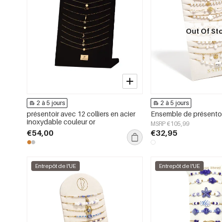
Out Of St
2 à 5 jours
2 à 5 jours
présentoir avec 12 colliers en acier
inoxydable couleur or
MSRP €105,99
€54,00
€32,95
Entrepôt de l'UE
Entrepôt de l'UE