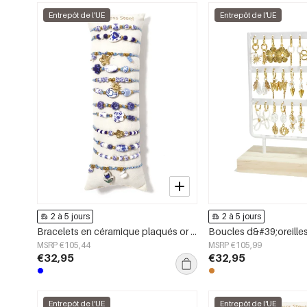
Entrepôt de l'UE
Entrepôt de l'UE
2 à 5 jours
2 à 5 jours
Bracelets en céramique plaqués or 14 carats, collection ethnique florale, style vacances/plage, bijoux pour femmes
MSRP €105,44
MSRP €105,99
€32,95
€32,95
Entrepôt de l'UE
Entrepôt de l'UE