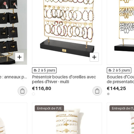
2 à 5 jours
2 à 5 jours
Paquet supplémentaire : anneaux présentoirs pour les essentiels du quotidien - acier inoxydable
Présentoir boucles d'oreilles avec
Boucles d'Coul
perles d'hiver - multi
de présentatio
€116,80
€144,25
Entrepôt de l'UE
Entrepôt de l'