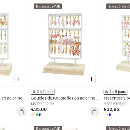
Entrepôt de l'UE
Entrepôt de l'
2 à 5 jours
2 à 5 jours
Boucles d&#39;oreilles en acier inoxydable, collection Fleur Simple Daily Simple, bijoux pour femmes
Boucles d&#39;oreilles en acier inoxydable, collection coquillage, vacances/plage, bijoux romantiques pour femmes
MSRP €112,99
MSRP €105,99
€35,00
€32,95
Entrepôt de l'UE
Entrepôt de l'