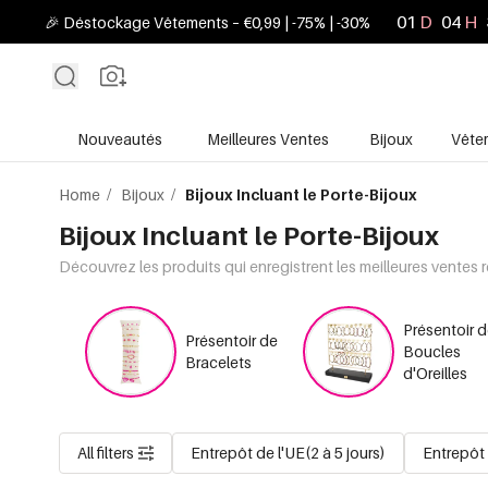
01
D
04
H
🎉 Déstockage Vêtements – €0,99 | -75% | -30%
Nouveautés
Meilleures Ventes
Bijoux
Vête
Home
/
Bijoux
/
Bijoux Incluant le Porte-Bijoux
Bijoux Incluant le Porte-Bijoux
Découvrez les produits qui enregistrent les meilleures ventes 
Présentoir 
Présentoir de
Boucles
Bracelets
d'Oreilles
All filters
Entrepôt de l'UE(2 à 5 jours)
Entrepôt 