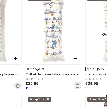
Ou
2 à 5 jours
2 à 5 jours
Bracelets en céramique plaqués or 14 carats, collection florale, style décontracté et romantique, bijoux pour femmes
Coffret de présentation pour bracelets en céramique, motif cœur, style rétro, collection ethnique quotidienne, bijoux pour femmes
MSRP €105,99
MSRP €95,99
€32,95
€29,95
Entrepôt de l'UE
Entrepôt de l'