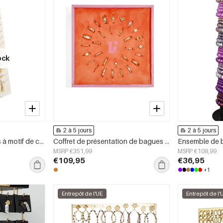
ock
2 à 5 jours
2 à 5 jours
Ensemble de bracelets à motif de corde sur le thème de la plage
Coffret de présentation de bagues en acier inoxydable Lilli June
MSRP €351,99
MSRP €108,99
€109,95
€36,95
+1
Entrepôt de l'UE
Entrepôt de l'