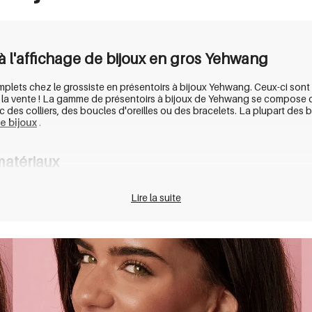
 à l'affichage de bijoux en gros Yehwang
ets chez le grossiste en présentoirs à bijoux Yehwang. Ceux-ci sont dé
 la vente ! La gamme de présentoirs à bijoux de Yehwang se compose de
 des colliers, des boucles d'oreilles ou des bracelets. La plupart des
 bijoux
.
 matériaux
le. Nous avons également d'autres matériaux, y compris un certain no
Lire la suite
e se décolore pas. Vous n'avez donc pas à vous inquiéter si vous prenez
oux, consultez notre
page FAQ
.
ec un présentoir de vente en gros
senter vos produits à vos clients de la meilleure façon possible. En pré
nel. De cette façon, les bijoux sont les plus beaux et les plus attrayan