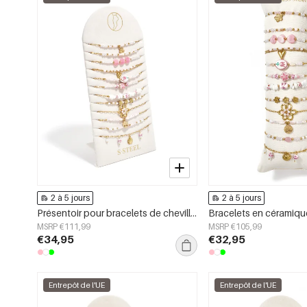
2 à 5 jours
2 à 5 jours
Présentoir pour bracelets de cheville en céramique, collection Fleurs, Vacances, Plage, Romantique, Bijoux pour femmes
MSRP €111,99
MSRP €105,99
€34,95
€32,95
Entrepôt de l'UE
Entrepôt de l'UE