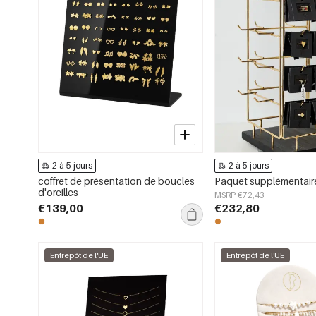
2 à 5 jours
2 à 5 jours
coffret de présentation de boucles
d'oreilles
MSRP €72,43
€139,00
€232,80
Entrepôt de l'UE
Entrepôt de l'UE