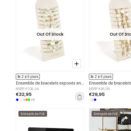
Out Of Stock
Out Of St
2 à 5 jours
2 à 5 jours
Ensemble de bracelets exposés en différentes couleurs thème plage
MSRP €105,44
MSRP €95,99
€32,95
€29,95
+1
Entrepôt de l'UE
Entrepôt de l'UE