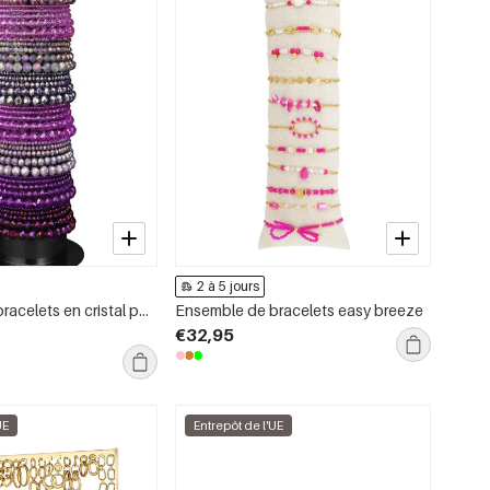
2 à 5 jours
Ensemble de bracelets en cristal perles collection décontractée et simple pour femmes
Ensemble de bracelets easy breeze
€32,95
UE
Entrepôt de l'UE