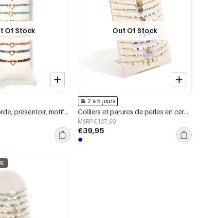
t Of Stock
Out Of Stock
2 à 5 jours
Bracelet en corde, présentoir, motif cœur, collection romantique simple du quotidien, bijoux pour femmes
Colliers et parures de perles en céramique plaquée or 14 carats, collection Daily Simple, bijoux pour femmes
MSRP €127,99
€39,95
UE