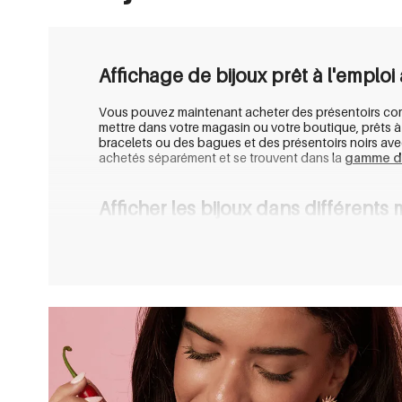
Affichage de bijoux prêt à l'emploi
Vous pouvez maintenant acheter des présentoirs compl
mettre dans votre magasin ou votre boutique, prêts à
bracelets ou des bagues et des présentoirs noirs avec
achetés séparément et se trouvent dans la
gamme de
Afficher les bijoux dans différents
La plupart des bijoux exposés sont en acier inoxydab
argent 925
. L'inox est un matériau très fin car il n
d'informations sur les différentes matières de nos bij
Présentez facilement des bijoux av
Un présentoir est un moyen simple qui vous aide à pré
cela donne immédiatement un aspect clair et profession