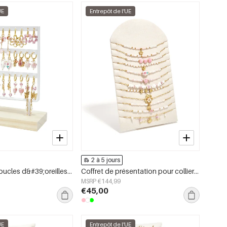
UE
Entrepôt de l'UE
2 à 5 jours
Présentoir à boucles d&#39;oreilles en céramique en forme de cœur, collection vacances/plage romantique, bijoux pour femmes
Coffret de présentation pour colliers en céramique, collection Fleurs, Vacances et Romantisme au quotidien, bijoux pour femmes
MSRP €144,99
€45,00
UE
Entrepôt de l'UE