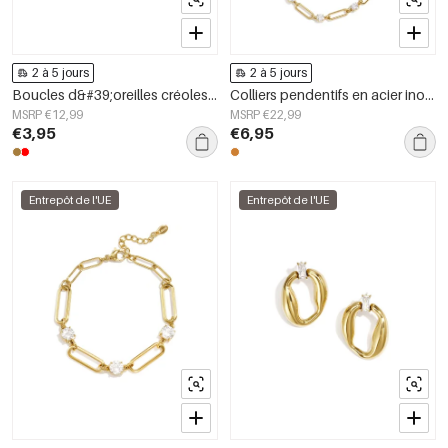
2 à 5 jours
2 à 5 jours
Boucles d&#39;oreilles créoles en acier inoxydable, style cœur, collection Daily Simple, bijoux pour femmes
Colliers pendentifs en acier inoxydable, collection Cercle Simple Daily Simple, bijoux pour femmes
MSRP €12,99
MSRP €22,99
€3,95
€6,95
Entrepôt de l'UE
Entrepôt de l'UE