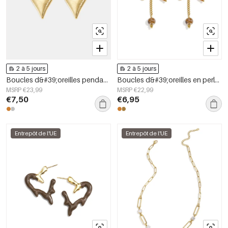
2 à 5 jours
2 à 5 jours
Boucles d&#39;oreilles pendantes en forme de cœur, série simple et décontractée pour le quotidien, bijoux pour femmes
Boucles d&#39;oreilles en perles d&#39;acier inoxydable, style floral, collection romantique décontractée pour le quotidien, bijoux pour femmes
MSRP €23,99
MSRP €22,99
€7,50
€6,95
Entrepôt de l'UE
Entrepôt de l'UE