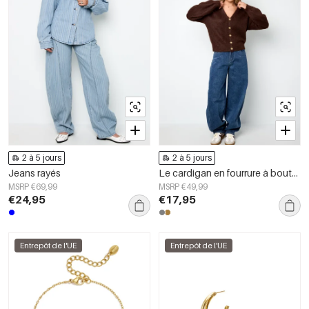
2 à 5 jours
2 à 5 jours
Jeans rayés
Le cardigan en fourrure à boutons
MSRP €69,99
MSRP €49,99
€24,95
€17,95
Entrepôt de l'UE
Entrepôt de l'UE