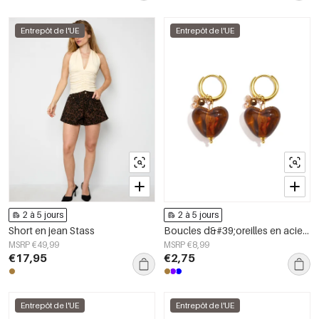
Entrepôt de l'UE
Entrepôt de l'UE
2 à 5 jours
2 à 5 jours
Short en jean Stass
Boucles d&#39;oreilles en acier inoxydable avec perles en forme de cœur, collection Daily Simple, bijoux pour femmes
MSRP €49,99
MSRP €8,99
€17,95
€2,75
Entrepôt de l'UE
Entrepôt de l'UE