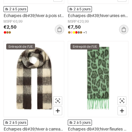
2 à 5 jours
2 à 5 jours
Écharpes d&#39;hiver à pois style rétro imitation soie accessoires du quotidien
Écharpes d&#39;hiver unies en polyester simple, accessoires du quotidien
MSRP €6,99
MSRP €20,99
€2,50
€7,50
+1
Entrepôt de l'UE
Entrepôt de l'UE
2 à 5 jours
2 à 5 jours
Écharpes d&#39;hiver à carreaux, simples, en polyester, accessoires du quotidien
Écharpes d&#39;hiver fleuries en polyester décontracté, accessoires du quotidien