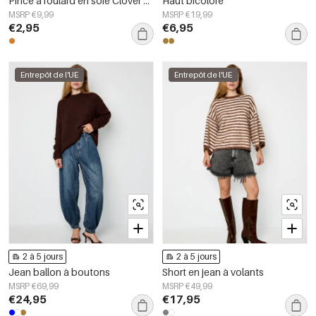
Pince à foulard en soie Clover Classic en acier inoxydable Accessoires du quotidien
Haut bicolore
MSRP €9,99
MSRP €19,99
€2,95
€6,95
Entrepôt de l'UE
Entrepôt de l'UE
2 à 5 jours
2 à 5 jours
Jean ballon à boutons
Short en jean à volants
MSRP €69,99
MSRP €49,99
€24,95
€17,95