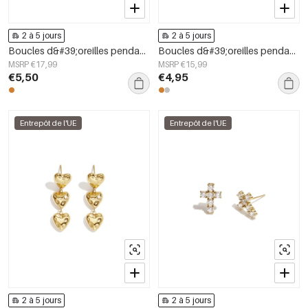
2 à 5 jours
2 à 5 jours
Boucles d&#39;oreilles pendantes en acier inoxydable en forme de cœur, collection Simple Daily Simple, bijoux pour femmes
Boucles d&#39;oreilles pendantes en acier inoxydable, style serpent, collection Daily Simple, bijoux pour femmes
MSRP €17,99
MSRP €15,99
€5,50
€4,95
Entrepôt de l'UE
Entrepôt de l'UE
2 à 5 jours
2 à 5 jours