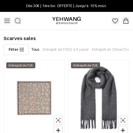
Dès 30€ | 1ère livr. OFFERTE | Jusqu'à -15% inscr.
B2B WHOLESALER
Scarves sales
Filter
Tous
Entrepôt de l'UE(2 à 5 jours)
Entrepôt en Chine(13+ jo
Entrepôt de l'UE
Entrepôt de l'UE