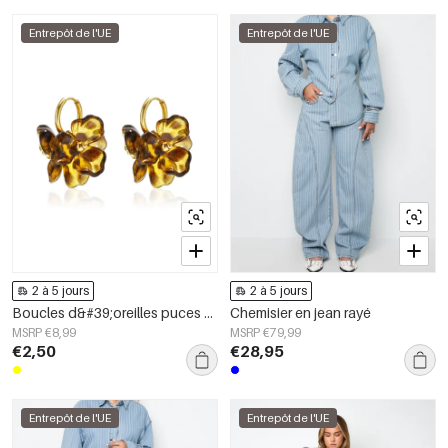
Entrepôt de l'UE
Entrepôt de l'UE
2 à 5 jours
2 à 5 jours
Boucles d&#39;oreilles puces en acier inoxydable, motif floral, collection Daily Simple, bijoux pour femmes
Chemisier en jean rayé
MSRP €8,99
MSRP €79,99
€2,50
€28,95
Entrepôt de l'UE
Entrepôt de l'UE