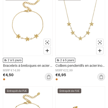
2 à 5 jours
2 à 5 jours
Bracelets à breloques en acier inoxydable, motif floral, collection Daily Simple, bijoux pour femmes
Colliers pendentifs en acier inoxydable plaqué or 14 carats, collection Fleur Simple Daily Simple, bijoux pour femmes
MSRP €14,99
MSRP €22,99
€4,50
€6,95
Entrepôt de l'UE
Entrepôt de l'UE