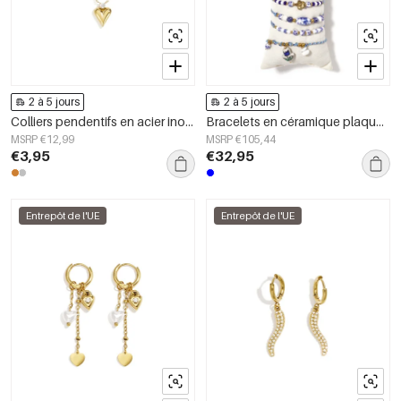
2 à 5 jours
2 à 5 jours
Colliers pendentifs en acier inoxydable en forme de cœur, collection Daily Simple, bijoux pour femmes
Bracelets en céramique plaqués or 14 carats, collection ethnique florale, style vacances/plage, bijoux pour femmes
MSRP €12,99
MSRP €105,44
€3,95
€32,95
Entrepôt de l'UE
Entrepôt de l'UE