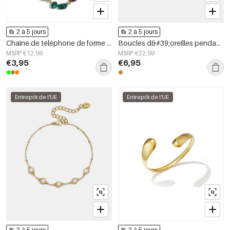
2 à 5 jours
2 à 5 jours
Chaîne de téléphone de forme irrégulière, simple, en acrylique, accessoire du quotidien
Boucles d&#39;oreilles pendantes en acier inoxydable, chaîne élégante, collection luxueuse pour femmes, idéales pour les fêtes et les soirées.
MSRP €12,99
MSRP €22,99
€3,95
€6,95
Entrepôt de l'UE
Entrepôt de l'UE
2 à 5 jours
2 à 5 jours