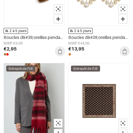
2 à 5 jours
2 à 5 jours
Boucles d&#39;oreilles pendantes en acier inoxydable, forme géométrique, collection simple pour le quotidien, bijoux pour femmes
Boucles d&#39;oreilles pendantes en acier inoxydable, style goutte, élégantes et luxueuses, collection pour femmes.
MSRP €9,99
MSRP €44,99
€2,95
€13,95
Entrepôt de l'UE
Entrepôt de l'UE