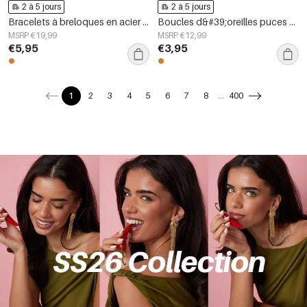
2 à 5 jours
2 à 5 jours
Bracelets à breloques en acier inoxydable, style cercle, collection Daily Simple, bijoux pour femmes
Boucles d&#39;oreilles puces en acier inoxydable, forme irrégulière, collection Simple Daily Simple, bijoux pour femmes
MSRP €19,99
MSRP €12,99
€5,95
€3,95
1
2
3
4
5
6
7
8
...
400