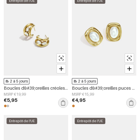
Entrepôt de l'UE
Entrepôt de l'UE
2 à 5 jours
2 à 5 jours
Boucles d&#39;oreilles créoles en acier inoxydable, forme géométrique, collection simple pour le quotidien, bijoux pour femmes
Boucles d&#39;oreilles puces en acier inoxydable, forme géométrique, collection simple pour le quotidien, bijoux pour femmes
MSRP €19,99
MSRP €15,99
€5,95
€4,95
Entrepôt de l'UE
Entrepôt de l'UE