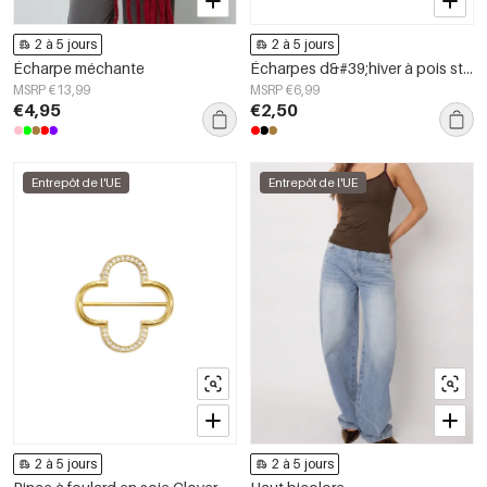
2 à 5 jours
2 à 5 jours
Écharpe méchante
Écharpes d&#39;hiver à pois style rétro imitation soie accessoires du quotidien
MSRP €13,99
MSRP €6,99
€4,95
€2,50
Entrepôt de l'UE
Entrepôt de l'UE
2 à 5 jours
2 à 5 jours