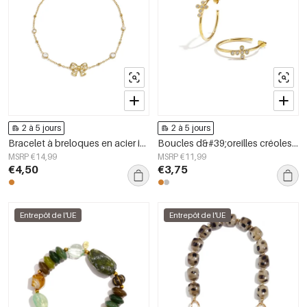
2 à 5 jours
2 à 5 jours
Bracelet à breloques en acier inoxydable plaqué or 14 carats, nœud papillon, collection Simple Daily, bijoux pour femmes
Boucles d&#39;oreilles créoles en acier inoxydable, style croix, collection simple, bijoux pour femmes
MSRP €14,99
MSRP €11,99
€4,50
€3,75
Entrepôt de l'UE
Entrepôt de l'UE