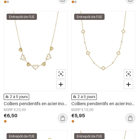
Entrepôt de l'UE
Entrepôt de l'UE
2 à 5 jours
2 à 5 jours
Colliers pendentifs en acier inoxydable en forme de cœur, collection Daily Simple, bijoux pour femmes
Colliers pendentifs en acier inoxydable Clover, collection Daily Simple, bijoux pour femmes
MSRP €20,99
MSRP €19,99
€6,50
€5,95
Entrepôt de l'UE
Entrepôt de l'UE