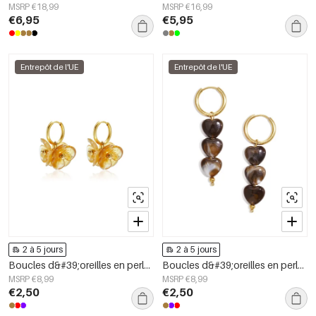
MSRP €18,99
MSRP €16,99
€6,95
€5,95
Entrepôt de l'UE
Entrepôt de l'UE
2 à 5 jours
2 à 5 jours
Boucles d&#39;oreilles en perles d&#39;acier inoxydable, style floral, collection Daily Simple, bijoux pour femmes
Boucles d&#39;oreilles en perles d&#39;acier inoxydable en forme de cœur, collection Daily Simple, bijoux pour femmes
MSRP €8,99
MSRP €8,99
€2,50
€2,50