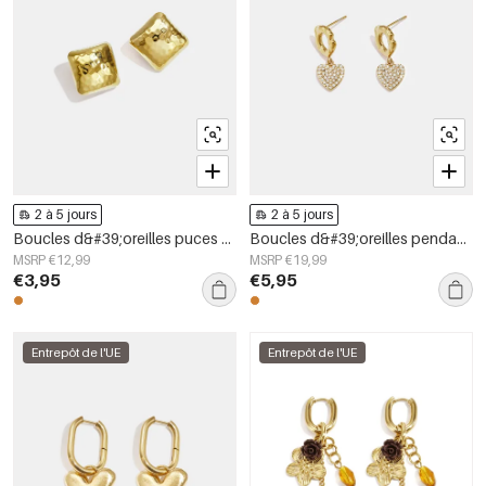
2 à 5 jours
2 à 5 jours
Boucles d&#39;oreilles puces en acier inoxydable, forme géométrique, collection simple pour le quotidien, bijoux pour femmes
Boucles d&#39;oreilles pendantes en acier inoxydable en forme de cœur, collection Daily Simple, bijoux pour femmes
MSRP €12,99
MSRP €19,99
€3,95
€5,95
Entrepôt de l'UE
Entrepôt de l'UE