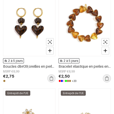
2 à 5 jours
2 à 5 jours
Boucles d&#39;oreilles en perles d&#39;acier inoxydable en forme de cœur, collection Daily Simple, bijoux pour femmes
Bracelet élastique en perles en forme de cœur
MSRP €8,99
MSRP €8,99
€2,75
€2,50
+20
Entrepôt de l'UE
Entrepôt de l'UE