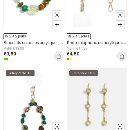
2 à 5 jours
2 à 5 jours
Bracelets en perles acryliques, collection décontractée et simple pour femmes
Porte-téléphone en acrylique simple, forme géométrique, accessoire du quotidien
MSRP €11,99
MSRP €14,99
€3,50
€4,50
Entrepôt de l'UE
Entrepôt de l'UE