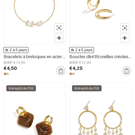
2 à 5 jours
2 à 5 jours
Bracelets à breloques en acier inoxydable, forme elliptique, collection Simple Daily Simple, bijoux pour femmes
Boucles d&#39;oreilles créoles en acier inoxydable, style simple et quotidien, collection de bijoux pour femmes
MSRP €14,99
MSRP €13,99
€4,50
€4,25
Entrepôt de l'UE
Entrepôt de l'UE