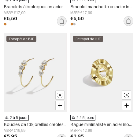
Bracelets à breloques en acier inoxydable, forme géométrique, collection Simple Daily Simple, bijoux pour femmes
Bracelet manchette en acier inoxydable, forme irrégulière, collection Simple Daily Simple, bijoux pour femmes
MSRP €17,99
MSRP €17,99
€5,50
€5,50
Entrepôt de l'UE
Entrepôt de l'UE
2 à 5 jours
2 à 5 jours
Boucles d&#39;oreilles créoles en acier inoxydable, style simple et quotidien, collection de bijoux pour femmes
Bague minimaliste en acier inoxydable, forme irrégulière, collection Simple Daily Simple, bijoux pour femmes
MSRP €19,99
MSRP €12,99
€5,95
€3,95