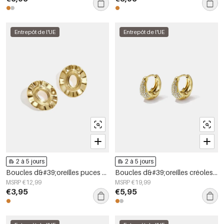
Entrepôt de l'UE
Entrepôt de l'UE
2 à 5 jours
2 à 5 jours
Boucles d&#39;oreilles puces en acier inoxydable, forme irrégulière, collection Simple Daily Simple, bijoux pour femmes
Boucles d&#39;oreilles créoles en acier inoxydable, forme irrégulière, collection Simple Daily Simple, bijoux pour femmes
MSRP €12,99
MSRP €19,99
€3,95
€5,95