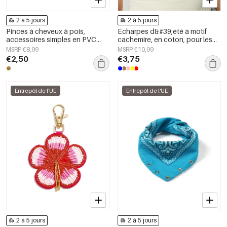
2 à 5 jours
2 à 5 jours
Pinces à cheveux à pois,
Écharpes d&#39;été à motif
accessoires simples en PVC
cachemire, en coton, pour les
pour le quotidien
vacances et le quotidien
MSRP €8,99
MSRP €10,99
€2,50
€3,75
Entrepôt de l'UE
Entrepôt de l'UE
2 à 5 jours
2 à 5 jours