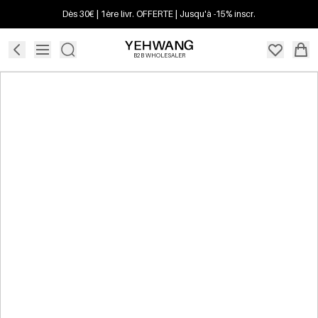
Dès 30€ | 1ère livr. OFFERTE | Jusqu'à -15% inscr.
B2B WHOLESALER