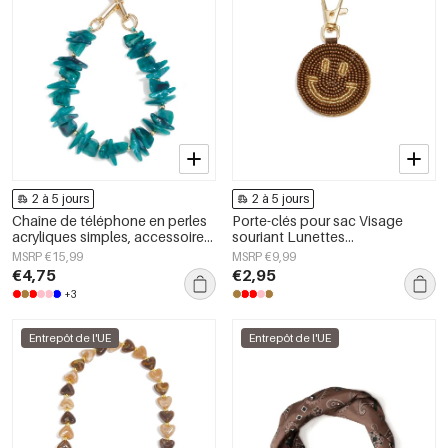
2 à 5 jours
2 à 5 jours
Chaîne de téléphone en perles
Porte-clés pour sac Visage
acryliques simples, accessoires
souriant Lunettes
du quotidien
décontractées Accessoires du
MSRP €15,99
MSRP €9,99
quotidien
€4,75
€2,95
+3
Entrepôt de l'UE
Entrepôt de l'UE