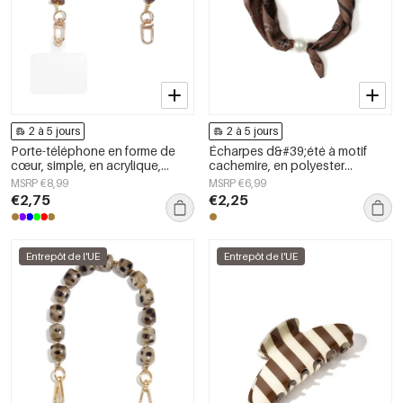
2 à 5 jours
2 à 5 jours
Porte-téléphone en forme de
Écharpes d&#39;été à motif
cœur, simple, en acrylique,
cachemire, en polyester
accessoire du quotidien
classique, accessoires du
MSRP €8,99
MSRP €6,99
quotidien
€2,75
€2,25
Entrepôt de l'UE
Entrepôt de l'UE