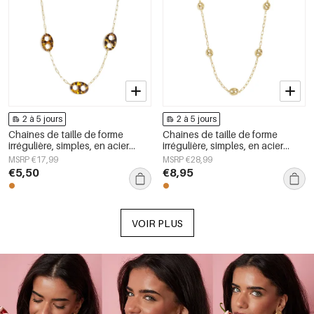
2 à 5 jours
2 à 5 jours
Chaînes de taille de forme
Chaînes de taille de forme
irrégulière, simples, en acier
irrégulière, simples, en acier
inoxydable, accessoires du
inoxydable, accessoires du
MSRP €17,99
MSRP €28,99
quotidien
quotidien
€5,50
€8,95
VOIR PLUS