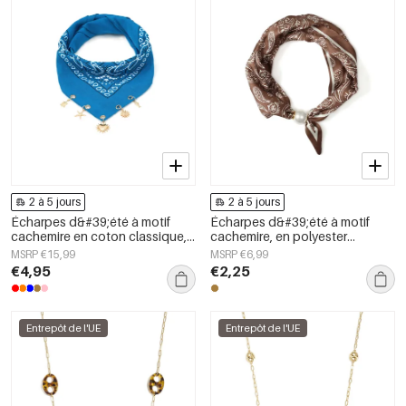
2 à 5 jours
2 à 5 jours
Écharpes d&#39;été à motif
Écharpes d&#39;été à motif
cachemire en coton classique,
cachemire, en polyester
accessoires du quotidien
décontracté, accessoires du
MSRP €15,99
MSRP €6,99
quotidien
€4,95
€2,25
Entrepôt de l'UE
Entrepôt de l'UE