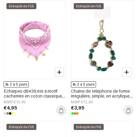
Entrepôt de l'UE
Entrepôt de l'UE
2 à 5 jours
2 à 5 jours
Écharpes d&#39;été à motif
Chaîne de téléphone de forme
cachemire en coton classique,
irrégulière, simple, en acrylique,
accessoires du quotidien
accessoire du quotidien
MSRP €15,99
MSRP €12,99
€4,95
€3,95
Entrepôt de l'UE
Entrepôt de l'UE