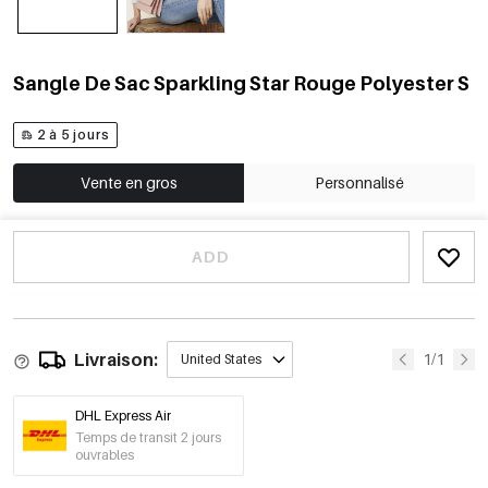
Sangle De Sac Sparkling Star Rouge Polyester S
2 à 5 jours
Vente en gros
Personnalisé
ADD
Livraison:
1/1
United States
DHL Express Air
Temps de transit 2 jours
ouvrables