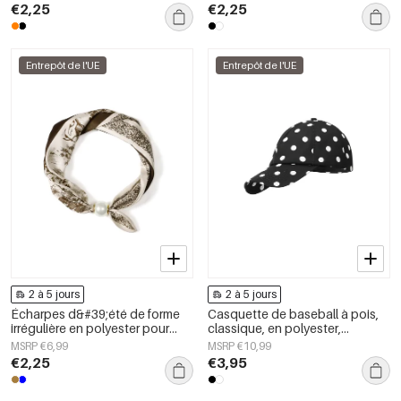
quotidien
€2,25
€2,25
Entrepôt de l'UE
Entrepôt de l'UE
2 à 5 jours
2 à 5 jours
Écharpes d&#39;été de forme
Casquette de baseball à pois,
irrégulière en polyester pour
classique, en polyester,
tous les jours, accessoires du
accessoire du quotidien
MSRP €6,99
MSRP €10,99
quotidien
€2,25
€3,95