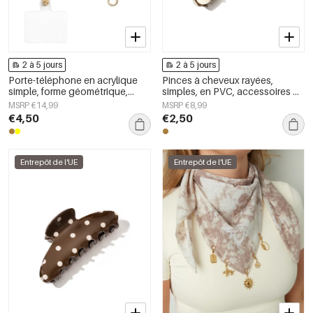
2 à 5 jours
2 à 5 jours
Porte-téléphone en acrylique
Pinces à cheveux rayées,
simple, forme géométrique,
simples, en PVC, accessoires du
accessoire du quotidien
quotidien
MSRP €14,99
MSRP €8,99
€4,50
€2,50
Entrepôt de l'UE
Entrepôt de l'UE