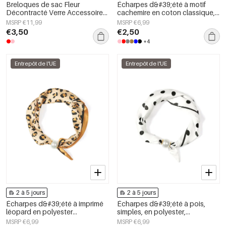
Breloques de sac Fleur
Écharpes d&#39;été à motif
Décontracté Verre Accessoires
cachemire en coton classique,
du quotidien
accessoires du quotidien
MSRP €11,99
MSRP €6,99
€3,50
€2,50
+4
Entrepôt de l'UE
Entrepôt de l'UE
2 à 5 jours
2 à 5 jours
Écharpes d&#39;été à imprimé
Écharpes d&#39;été à pois,
léopard en polyester
simples, en polyester,
décontracté, accessoires du
accessoires du quotidien
MSRP €6,99
MSRP €6,99