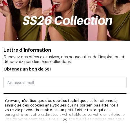
Lettre d’information
Recevez des offres exclusives, des nouveautés, de l’inspiration et
découvrez nos dernières collections.
Obtenez un bon de 5€!
JE M’INSCRIS
Yehwang n'utilise que des cookies techniques et fonctionnels,
ainsi que des cookies analytiques qui ne portent pas atteinte à
votre vie privée. Un cookie est un petit fichier texte qui est
enregistré sur votre ordinateur, votre tablette ou votre smartphone
INFORMATIONS
lors de votre première visite sur ce site Web.Les cookies que nous
utilisons sont nécessaires au fonctionnement technique du site
web et à votre facilité d'utilisation. Ils permettent au site web de