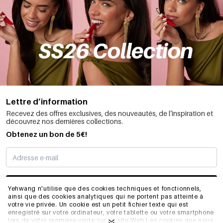
Lettre d’information
Recevez des offres exclusives, des nouveautés, de l’inspiration et
découvrez nos dernières collections.
Obtenez un bon de 5€!
JE M’INSCRIS
Yehwang n'utilise que des cookies techniques et fonctionnels,
ainsi que des cookies analytiques qui ne portent pas atteinte à
votre vie privée. Un cookie est un petit fichier texte qui est
enregistré sur votre ordinateur, votre tablette ou votre smartphone
INFORMATIONS
lors de votre première visite sur ce site Web.Les cookies que nous