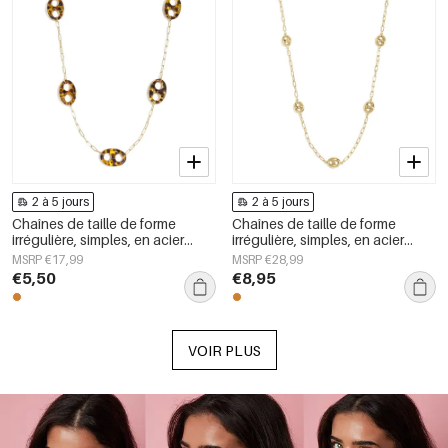
2 à 5 jours
2 à 5 jours
Chaînes de taille de forme
Chaînes de taille de forme
irrégulière, simples, en acier
irrégulière, simples, en acier
inoxydable, accessoires du
inoxydable, accessoires du
MSRP €17,99
MSRP €28,99
quotidien
quotidien
€5,50
€8,95
VOIR PLUS