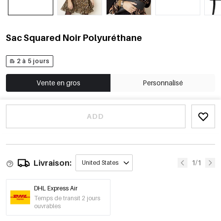
Sac Squared Noir Polyuréthane
2 à 5 jours
Vente en gros
Personnalisé
ADD
Livraison:
1/1
United States
DHL Express Air
Temps de transit 2 jours
ouvrables