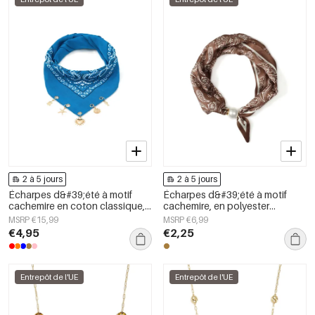
2 à 5 jours
2 à 5 jours
Écharpes d&#39;été à motif
Écharpes d&#39;été à motif
cachemire en coton classique,
cachemire, en polyester
accessoires du quotidien
décontracté, accessoires du
MSRP €15,99
MSRP €6,99
quotidien
€4,95
€2,25
Entrepôt de l'UE
Entrepôt de l'UE