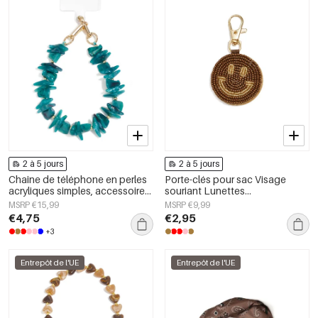
2 à 5 jours
2 à 5 jours
Chaîne de téléphone en perles
Porte-clés pour sac Visage
acryliques simples, accessoires
souriant Lunettes
du quotidien
décontractées Accessoires du
MSRP €15,99
MSRP €9,99
quotidien
€4,75
€2,95
+3
Entrepôt de l'UE
Entrepôt de l'UE