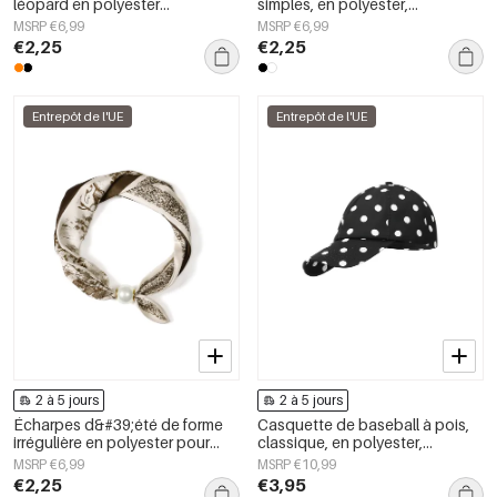
léopard en polyester
simples, en polyester,
décontracté, accessoires du
accessoires du quotidien
MSRP €6,99
MSRP €6,99
quotidien
€2,25
€2,25
Entrepôt de l'UE
Entrepôt de l'UE
2 à 5 jours
2 à 5 jours
Écharpes d&#39;été de forme
Casquette de baseball à pois,
irrégulière en polyester pour
classique, en polyester,
tous les jours, accessoires du
accessoire du quotidien
MSRP €6,99
MSRP €10,99
quotidien
€2,25
€3,95