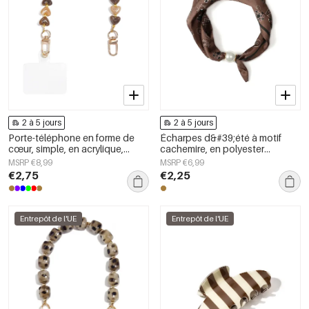
2 à 5 jours
2 à 5 jours
Porte-téléphone en forme de
Écharpes d&#39;été à motif
cœur, simple, en acrylique,
cachemire, en polyester
accessoire du quotidien
classique, accessoires du
MSRP €8,99
MSRP €6,99
quotidien
€2,75
€2,25
Entrepôt de l'UE
Entrepôt de l'UE