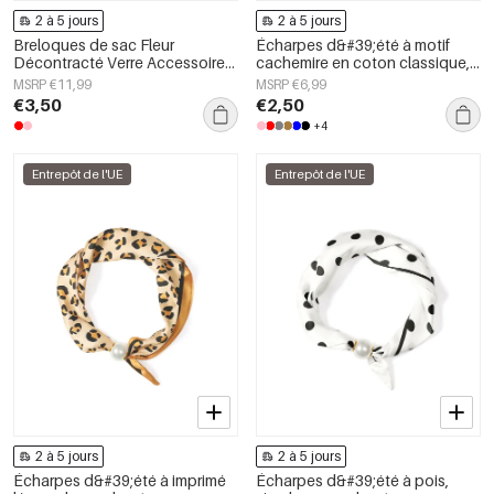
2 à 5 jours
2 à 5 jours
Breloques de sac Fleur
Écharpes d&#39;été à motif
Décontracté Verre Accessoires
cachemire en coton classique,
du quotidien
accessoires du quotidien
MSRP €11,99
MSRP €6,99
€3,50
€2,50
+4
Entrepôt de l'UE
Entrepôt de l'UE
2 à 5 jours
2 à 5 jours
Écharpes d&#39;été à imprimé
Écharpes d&#39;été à pois,