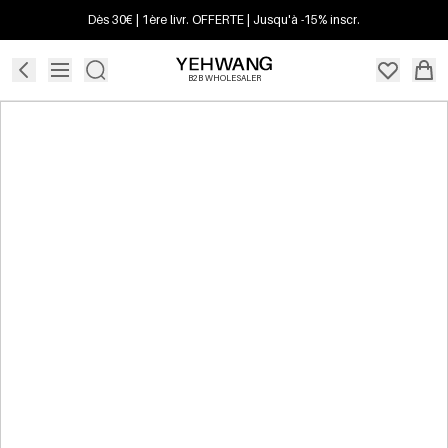
Dès 30€ | 1ère livr. OFFERTE | Jusqu'à -15% inscr.
B2B WHOLESALER