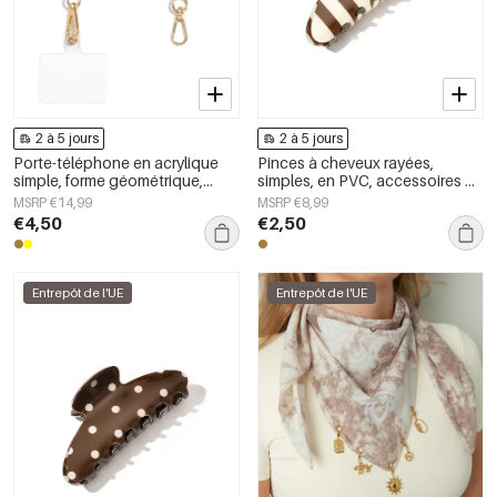
2 à 5 jours
2 à 5 jours
Porte-téléphone en acrylique
Pinces à cheveux rayées,
simple, forme géométrique,
simples, en PVC, accessoires du
accessoire du quotidien
quotidien
MSRP €14,99
MSRP €8,99
€4,50
€2,50
Entrepôt de l'UE
Entrepôt de l'UE