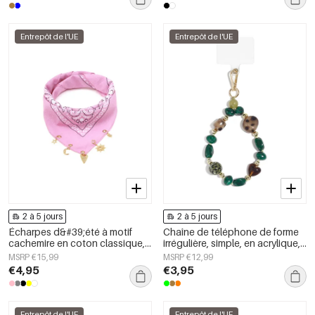
Entrepôt de l'UE
Entrepôt de l'UE
2 à 5 jours
2 à 5 jours
Écharpes d&#39;été à motif
Chaîne de téléphone de forme
cachemire en coton classique,
irrégulière, simple, en acrylique,
accessoires du quotidien
accessoire du quotidien
MSRP €15,99
MSRP €12,99
€4,95
€3,95
Entrepôt de l'UE
Entrepôt de l'UE