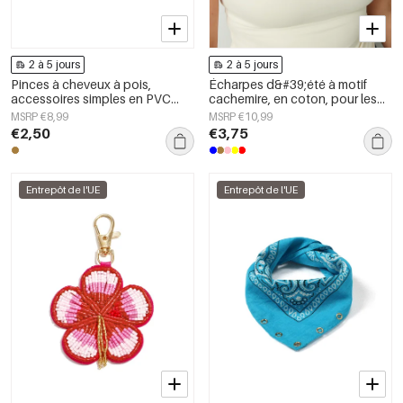
2 à 5 jours
2 à 5 jours
Pinces à cheveux à pois,
Écharpes d&#39;été à motif
accessoires simples en PVC
cachemire, en coton, pour les
pour le quotidien
vacances et le quotidien
MSRP €8,99
MSRP €10,99
€2,50
€3,75
Entrepôt de l'UE
Entrepôt de l'UE