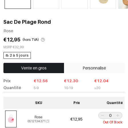
Sac De Plage Rond
Rose
€12,95
(hors TVA)
MSRP €32,99
2 à 5 jours
Vente en gros
Personnalisé
Prix
€12.56
€12.30
€12.04
Quantité
5-9
10-19
≥20
SKU
Prix
Quantité
Rose
€12,95
0512134-371
Out Of Stock