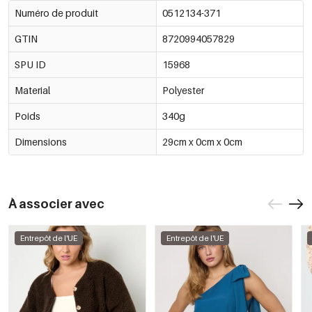
Numéro de produit
0512134-371
GTIN
8720994057829
SPU ID
15968
Material
Polyester
Poids
340g
Dimensions
29cm x 0cm x 0cm
À associer avec
Entrepôt de l'UE
Entrepôt de l'UE