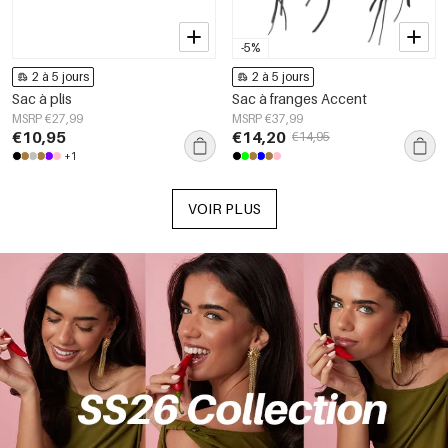
-5%
2 à 5 jours
2 à 5 jours
Sac à plis
Sac à franges Accent
MSRP €27,99
MSRP €37,99
€10,95
€14,20
€14,95
+1
VOIR PLUS