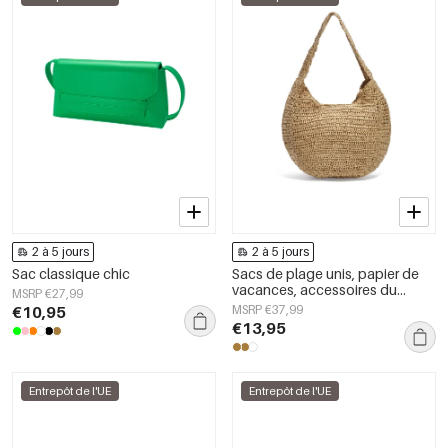
2 à 5 jours
2 à 5 jours
Sac classique chic
Sacs de plage unis, papier de
vacances, accessoires du
MSRP €27,99
quotidien
€10,95
MSRP €37,99
€13,95
Entrepôt de l'UE
Entrepôt de l'UE