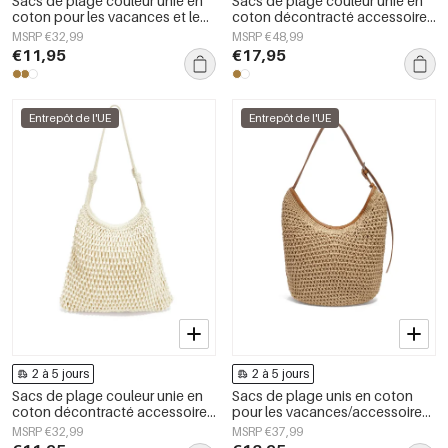
Sacs de plage couleur unie en
Sacs de plage couleur unie en
coton pour les vacances et le
coton décontracté accessoires
quotidien
du quotidien
MSRP €32,99
MSRP €48,99
€11,95
€17,95
Entrepôt de l'UE
Entrepôt de l'UE
2 à 5 jours
2 à 5 jours
Sacs de plage couleur unie en
Sacs de plage unis en coton
coton décontracté accessoires
pour les vacances/accessoires
du quotidien
de plage
MSRP €32,99
MSRP €37,99