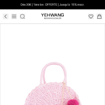
Dès 30€ | 1ère livr. OFFERTE | Jusqu'à -15% inscr.
B2B WHOLESALER