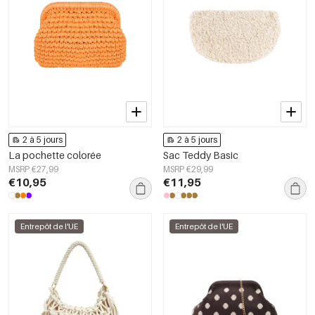
2 à 5 jours
2 à 5 jours
La pochette colorée
Sac Teddy Basic
MSRP €27,99
MSRP €29,99
€10,95
€11,95
Entrepôt de l'UE
Entrepôt de l'UE