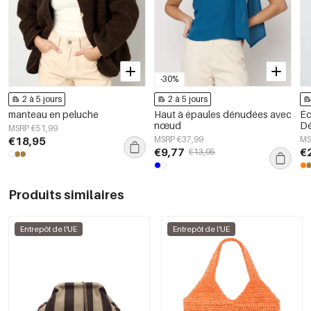
-30%
2 à 5 jours
2 à 5 jours
manteau en peluche
Haut à épaules dénudées avec
Éc
nœud
Dé
MSRP €51,99
Ac
€18,95
MSRP €37,99
MS
€9,77
€
€13,95
Produits similaires
Entrepôt de l'UE
Entrepôt de l'UE