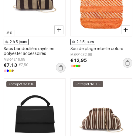
-5%
2 à 5 jours
2 à 5 jours
Sacs bandoulière rayés en
Sac de plage rebelle coloré
polyester accessoires
MSRP €32,99
MSRP €19,99
€12,95
€7,13
€7,50
Entrepôt de l'UE
Entrepôt de l'UE