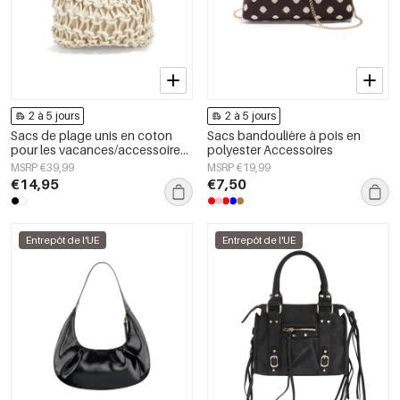
2 à 5 jours
2 à 5 jours
Sacs de plage unis en coton
Sacs bandoulière à pois en
pour les vacances/accessoires
polyester Accessoires
de plage
MSRP €39,99
MSRP €19,99
€14,95
€7,50
Entrepôt de l'UE
Entrepôt de l'UE