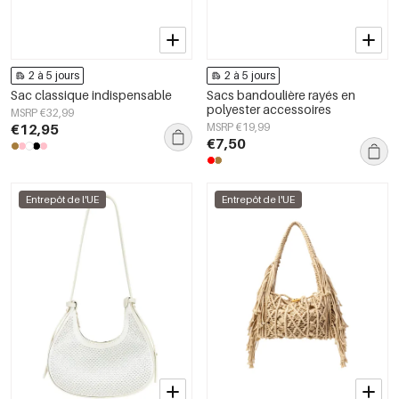
2 à 5 jours
2 à 5 jours
Sac classique indispensable
Sacs bandoulière rayés en
polyester accessoires
MSRP €32,99
€12,95
MSRP €19,99
€7,50
Entrepôt de l'UE
Entrepôt de l'UE