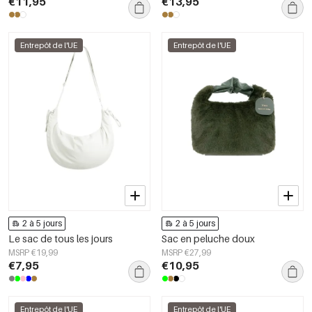
€11,95
€13,95
Entrepôt de l'UE
Entrepôt de l'UE
2 à 5 jours
2 à 5 jours
Le sac de tous les jours
Sac en peluche doux
MSRP €19,99
MSRP €27,99
€7,95
€10,95
Entrepôt de l'UE
Entrepôt de l'UE