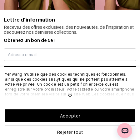
Lettre d’information
Recevez des offres exclusives, des nouveautés, de l’inspiration et
découvrez nos dernières collections.
Obtenez un bon de 5€!
JE M’INSCRIS
Yehwang n'utilise que des cookies techniques et fonctionnels,
ainsi que des cookies analytiques qui ne portent pas atteinte à
votre vie privée. Un cookie est un petit fichier texte qui est
enregistré sur votre ordinateur, votre tablette ou votre smartphone
INFORMATIONS
lors de votre première visite sur ce site Web.Les cookies que nous
utilisons sont nécessaires au fonctionnement technique du site
web et à votre facilité d'utilisation. Ils permettent au site web de
fonctionner correctement et de se souvenir, par exemple, de vos
GÉNÉRAL
préférences. Ils nous permettent également d'optimiser notre site
Accepter
web.Pour vous assurer une bonne expérience de navigation et
d'achat sur Yehwang, nous vous recommandons d'accepter notre
collecte et notre utilisation de cookies. Vous pouvez vous
Rejeter tout
FAQ
désinscrire des cookies en ajustant les paramètres de votre
navigateur internet afin qu'il ne stocke plus les cookies. Vous