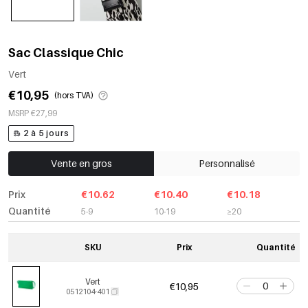
Sac Classique Chic
Vert
€10,95
(hors TVA)
MSRP €27,99
2 à 5 jours
Vente en gros
Personnalisé
Prix
€10.62
€10.40
€10.18
Quantité
5-9
10-19
≥20
SKU
Prix
Quantité
Vert
€10,95
0512104-401