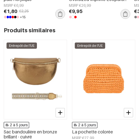
Numéro 98
La
MSRP €6,99
MSRP €26,99
MS
€1,80
€9,95
€
€2,25
+15
Produits similaires
Entrepôt de l'UE
Entrepôt de l'UE
2 à 5 jours
2 à 5 jours
Sac bandoulière en bronze
La pochette colorée
brillant - cuivré
MSRP €27,99