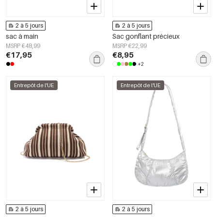
2 à 5 jours
2 à 5 jours
sac à main
Sac gonflant précieux
MSRP €48,99
MSRP €22,99
€17,95
€8,95
+2
Entrepôt de l'UE
Entrepôt de l'UE
2 à 5 jours
2 à 5 jours