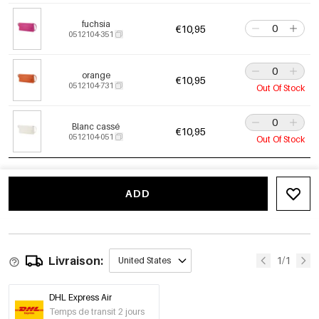
fuchsia
€10,95
0512104-351
orange
€10,95
0512104-731
Out Of Stock
Blanc cassé
€10,95
0512104-051
Out Of Stock
ADD
Livraison:
1/1
United States
DHL Express Air
Temps de transit 2 jours