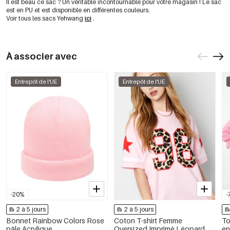
Il est beau ce sac ? Un véritable incontournable pour votre magasin ! Le sac
est en PU et est disponible en différentes couleurs.
Voir tous les sacs Yehwang
ici
.
À associer avec
Entrepôt de l'UE
Entrepôt de l'UE
-20%
-
2 à 5 jours
2 à 5 jours
Bonnet Rainbow Colors Rose
Coton T-shirt Femme
To
pâle Acrylique
Oversized Imprimé Léopard
en