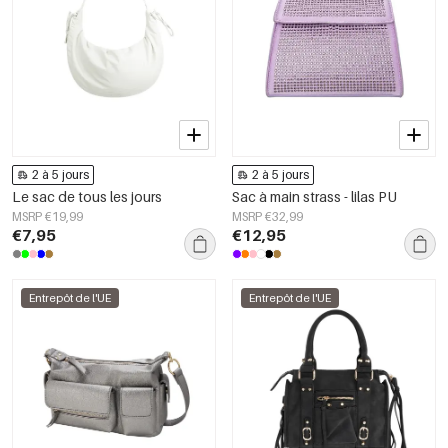
2 à 5 jours
2 à 5 jours
Le sac de tous les jours
Sac à main strass - lilas PU
MSRP €19,99
MSRP €32,99
€7,95
€12,95
Entrepôt de l'UE
Entrepôt de l'UE