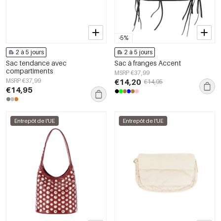
-5%
2 à 5 jours
2 à 5 jours
Sac tendance avec
Sac à franges Accent
compartiments
MSRP €37,99
MSRP €37,99
€14,20
€14,95
€14,95
Entrepôt de l'UE
Entrepôt de l'UE