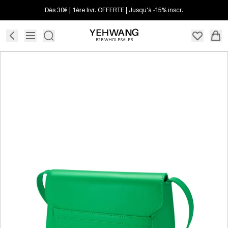
Dès 30€ | 1ère livr. OFFERTE | Jusqu'à -15% inscr.
B2B WHOLESALER