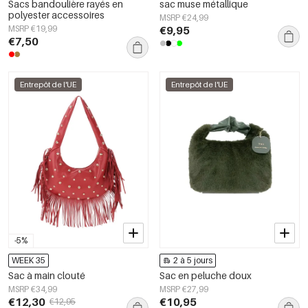
Sacs bandoulière rayés en
sac muse métallique
polyester accessoires
MSRP €24,99
MSRP €19,99
€9,95
€7,50
Entrepôt de l'UE
Entrepôt de l'UE
-5%
WEEK 35
2 à 5 jours
Sac à main clouté
Sac en peluche doux
MSRP €34,99
MSRP €27,99
€12,30
€10,95
€12,95