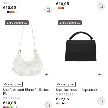
MSRP €27,99
€10,95
€10,95
+9
Entrepôt de l'UE
Entrepôt de l'UE
2 à 5 jours
2 à 5 jours
Sac Croissant Blanc Paillettes -
Sac classique indispensable
PU
MSRP €32,99
MSRP €27,99
€12,95
€10,95
+1