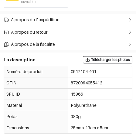
ouvrables
À propos de l"expédition
À propos du retour
À propos de la fiscalité
La description
Télécharger les photos
Numéro de produit
0512104-401
GTIN
8720994055412
SPU ID
15966
Material
Polyuréthane
Poids
380g
Dimensions
25cm x 13cm x 5cm