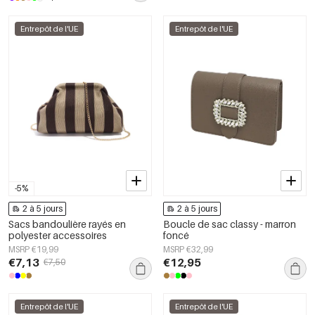
Entrepôt de l'UE
Entrepôt de l'UE
-5%
2 à 5 jours
2 à 5 jours
Sacs bandoulière rayés en
Boucle de sac classy - marron
polyester accessoires
foncé
MSRP €19,99
MSRP €32,99
€7,13
€12,95
€7,50
Entrepôt de l'UE
Entrepôt de l'UE