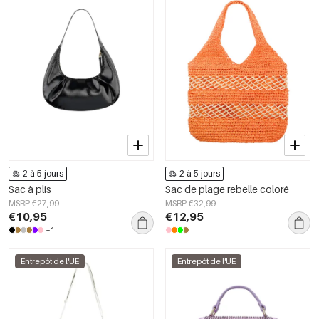
2 à 5 jours
2 à 5 jours
Sac à plis
Sac de plage rebelle coloré
MSRP €27,99
MSRP €32,99
€10,95
€12,95
+1
Entrepôt de l'UE
Entrepôt de l'UE