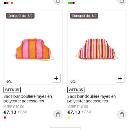
Entrepôt de l'UE
Entrepôt de l'UE
-5%
-5%
WEEK 35
WEEK 35
Sacs bandoulière rayés en
Sacs bandoulière rayés en
polyester accessoires
polyester accessoires
MSRP €19,99
MSRP €19,99
€7,13
€7,13
€7,50
€7,50