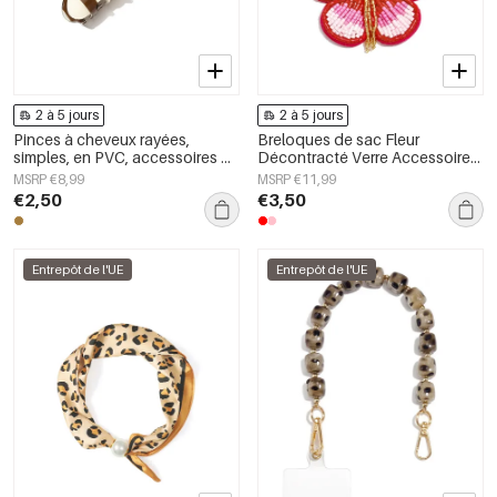
2 à 5 jours
2 à 5 jours
Pinces à cheveux rayées,
Breloques de sac Fleur
simples, en PVC, accessoires du
Décontracté Verre Accessoires
quotidien
du quotidien
MSRP €8,99
MSRP €11,99
€2,50
€3,50
Entrepôt de l'UE
Entrepôt de l'UE