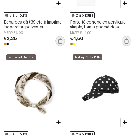
2 à 5 jours
2 à 5 jours
Écharpes d&#39;été à imprimé
Porte-téléphone en acrylique
léopard en polyester
simple, forme géométrique,
décontracté, accessoires du
accessoire du quotidien
MSRP €6,99
MSRP €14,99
quotidien
€2,25
€4,50
Entrepôt de l'UE
Entrepôt de l'UE
2 à 5 jours
2 à 5 jours