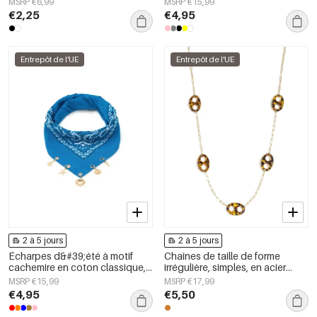
MSRP €6,99
MSRP €15,99
€2,25
€4,95
Entrepôt de l'UE
Entrepôt de l'UE
2 à 5 jours
2 à 5 jours
Écharpes d&#39;été à motif
Chaînes de taille de forme
cachemire en coton classique,
irrégulière, simples, en acier
accessoires du quotidien
inoxydable, accessoires du
MSRP €15,99
MSRP €17,99
quotidien
€4,95
€5,50