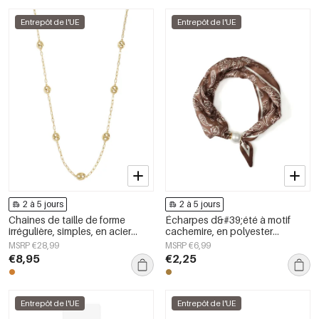
Entrepôt de l'UE
Entrepôt de l'UE
2 à 5 jours
2 à 5 jours
Chaînes de taille de forme
Écharpes d&#39;été à motif
irrégulière, simples, en acier
cachemire, en polyester
inoxydable, accessoires du
décontracté, accessoires du
MSRP €28,99
MSRP €6,99
quotidien
quotidien
€8,95
€2,25
Entrepôt de l'UE
Entrepôt de l'UE