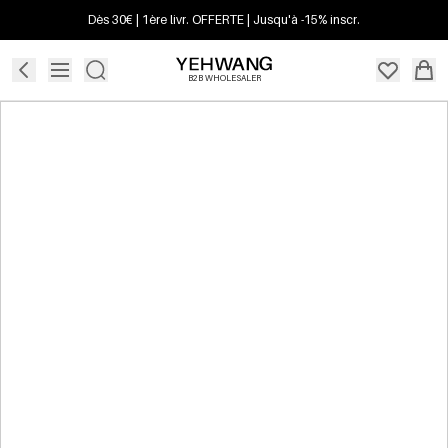
Dès 30€ | 1ère livr. OFFERTE | Jusqu'à -15% inscr.
B2B WHOLESALER