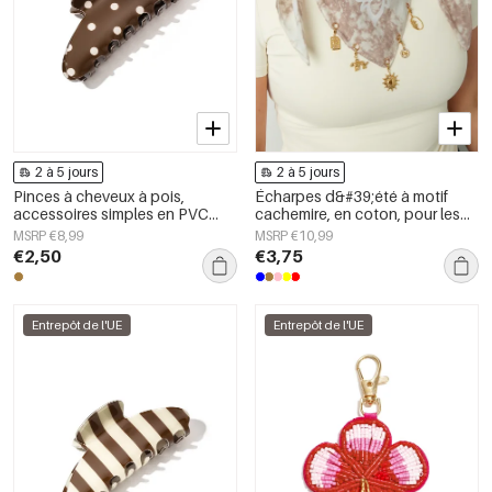
2 à 5 jours
2 à 5 jours
Pinces à cheveux à pois,
Écharpes d&#39;été à motif
accessoires simples en PVC
cachemire, en coton, pour les
pour le quotidien
vacances et le quotidien
MSRP €8,99
MSRP €10,99
€2,50
€3,75
Entrepôt de l'UE
Entrepôt de l'UE