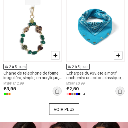
2 à 5 jours
2 à 5 jours
Chaîne de téléphone de forme
Écharpes d&#39;été à motif
irrégulière, simple, en acrylique,
cachemire en coton classique,
accessoire du quotidien
accessoires du quotidien
MSRP €12,99
MSRP €6,99
€3,95
€2,50
+4
VOIR PLUS