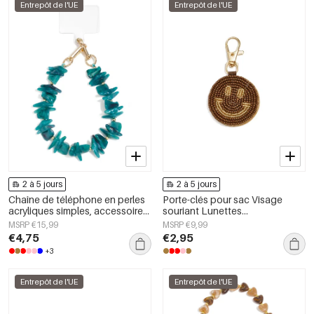
Entrepôt de l'UE
Entrepôt de l'UE
2 à 5 jours
2 à 5 jours
Chaîne de téléphone en perles
Porte-clés pour sac Visage
acryliques simples, accessoires
souriant Lunettes
du quotidien
décontractées Accessoires du
MSRP €15,99
MSRP €9,99
quotidien
€4,75
€2,95
+3
Entrepôt de l'UE
Entrepôt de l'UE