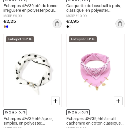
Écharpes d&#39;été de forme
Casquette de baseball à pois,
irrégulière en polyester pour
classique, en polyester,
tous les jours, accessoires du
accessoire du quotidien
MSRP €6,99
MSRP €10,99
quotidien
€2,25
€3,95
Entrepôt de l'UE
Entrepôt de l'UE
2 à 5 jours
2 à 5 jours
Écharpes d&#39;été à pois,
Écharpes d&#39;été à motif
simples, en polyester,
cachemire en coton classique,
accessoires du quotidien
accessoires du quotidien