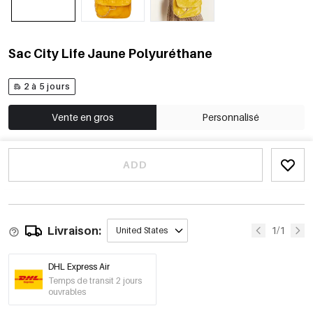
Sac City Life Jaune Polyuréthane
2 à 5 jours
Vente en gros
Personnalisé
ADD
Livraison:
1/1
United States
DHL Express Air
Temps de transit 2 jours
ouvrables