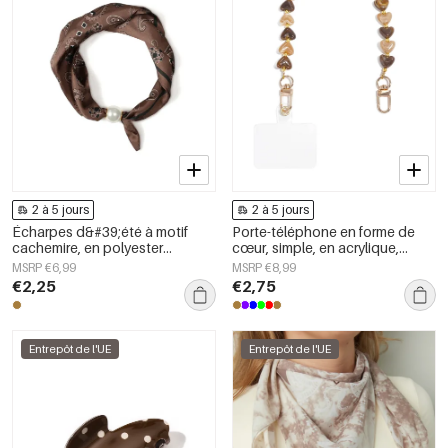
2 à 5 jours
2 à 5 jours
Écharpes d&#39;été à motif
Porte-téléphone en forme de
cachemire, en polyester
cœur, simple, en acrylique,
classique, accessoires du
accessoire du quotidien
MSRP €6,99
MSRP €8,99
quotidien
€2,25
€2,75
Entrepôt de l'UE
Entrepôt de l'UE