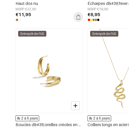
Haut dos nu
MSRP €32,99
MSRP €18,99
€11,95
€6,95
Entrepôt de l'UE
Entrepôt de l'UE
2 à 5 jours
2 à 5 jours
Boucles d&#39;oreilles créoles en acier inoxydable, style simple et quotidien, collection de bijoux pour femmes