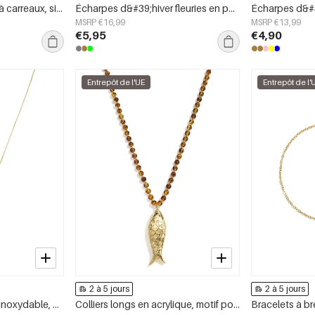
Écharpes d&#39;hiver à carreaux, simples, en polyester, accessoires du quotidien
Écharpes d&#39;hiver fleuries en polyester décontracté, accessoires du quotidien
MSRP €16,99
MSRP €13,99
€5,95
€4,90
Entrepôt de l'UE
Entrepôt de l'
2 à 5 jours
2 à 5 jours
Colliers longs en acier inoxydable, motif serpent, collection Daily Simple, bijoux pour femmes
Colliers longs en acrylique, motif poisson, collection Daily Simple, bijoux pour femmes