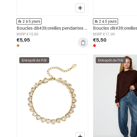
2 à 5 jours
2 à 5 jours
Boucles d&#39;oreilles pendantes en acier inoxydable, motif floral, collection Daily Simple, bijoux pour femmes
MSRP €19,99
MSRP €17,99
€5,95
€5,50
Entrepôt de l'UE
Entrepôt de l'UE