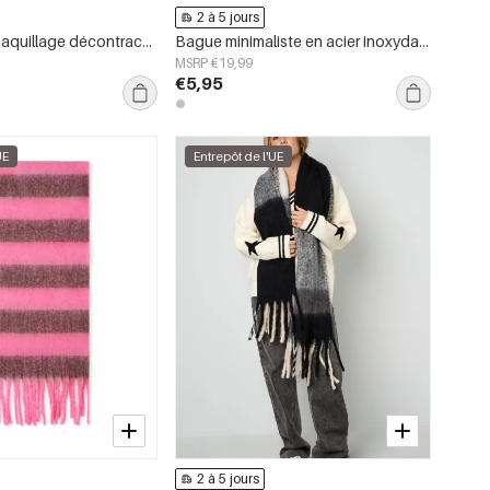
2 à 5 jours
Trousses de maquillage décontractées en polyester pour accessoires quotidiens
Bague minimaliste en acier inoxydable, style cercle, collection Daily Simple, bijoux pour femmes
MSRP €19,99
€5,95
UE
Entrepôt de l'UE
2 à 5 jours