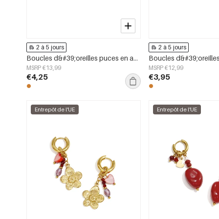
2 à 5 jours
2 à 5 jours
Boucles d&#39;oreilles puces en acier inoxydable, forme irrégulière, collection Simple Daily Simple, bijoux pour femmes
MSRP €13,99
MSRP €12,99
€4,25
€3,95
Entrepôt de l'UE
Entrepôt de l'UE