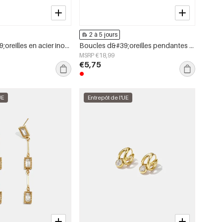
2 à 5 jours
Boucles d&#39;oreilles en acier inoxydable avec perles en forme de cœur, collection Daily Simple, bijoux pour femmes
Boucles d&#39;oreilles pendantes en acier inoxydable, motif poisson, collection Daily Simple, bijoux pour femmes
MSRP €18,99
€5,75
UE
Entrepôt de l'UE