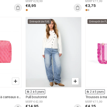
MSRP €28,99
MSRP €11,99
€8,95
€3,75
Entrepôt de l'UE
Entrepôt de l'
2 à 5 jours
2 à 5 jours
Trousses à maquillage à carreaux en polyester décontracté, accessoires du quotidien
Pull boutonné
MSRP €42,99
MSRP €11,99
€14,95
€4,25