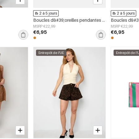
2 à 5 jours
2 à 5 jours
s
Boucles d&#39;oreilles pendantes en acier inoxydable, forme elliptique, style décontracté, collection simple pour femmes
MSRP €22,99
MSRP €22,99
€6,95
€6,95
Entrepôt de l'UE
Entrepôt de l'