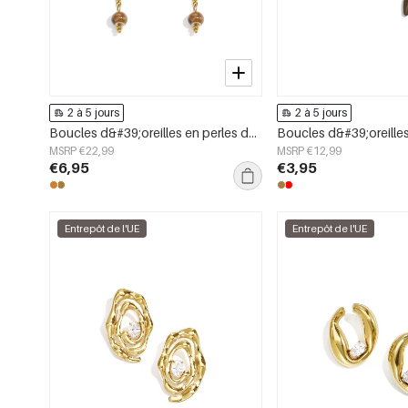
2 à 5 jours
2 à 5 jours
Boucles d&#39;oreilles en perles d&#39;acier inoxydable, style floral, collection romantique décontractée pour le quotidien, bijoux pour femmes
MSRP €22,99
MSRP €12,99
€6,95
€3,95
Entrepôt de l'UE
Entrepôt de l'UE