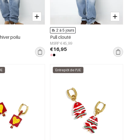
2 à 5 jours
hiver poilu
Pull clouté
MSRP €45,99
€16,95
UE
Entrepôt de l'UE