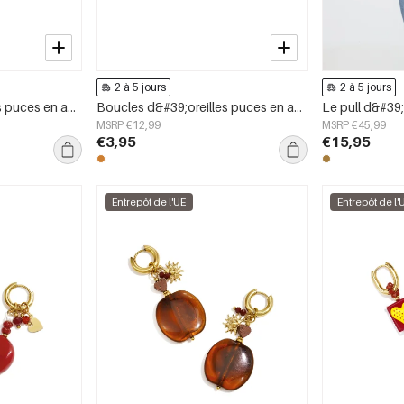
2 à 5 jours
2 à 5 jours
Boucles d&#39;oreilles puces en acier inoxydable, forme irrégulière, collection Simple Daily Simple, bijoux pour femmes
Boucles d&#39;oreilles puces en acier inoxydable, forme géométrique, collection simple pour le quotidien, bijoux pour femmes
Le pull d&#39;
MSRP €12,99
MSRP €45,99
€3,95
€15,95
Entrepôt de l'UE
Entrepôt de l'