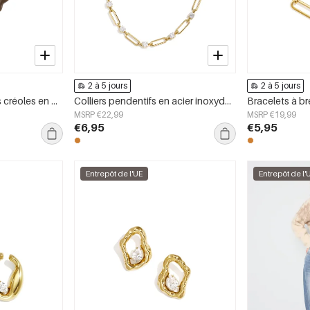
2 à 5 jours
2 à 5 jours
Boucles d&#39;oreilles créoles en acier inoxydable, style cœur, collection Daily Simple, bijoux pour femmes
Colliers pendentifs en acier inoxydable, collection Cercle Simple Daily Simple, bijoux pour femmes
MSRP €22,99
MSRP €19,99
€6,95
€5,95
Entrepôt de l'UE
Entrepôt de l'