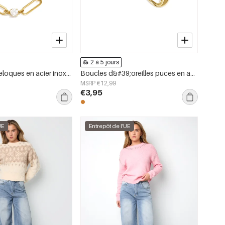
2 à 5 jours
Bracelets à breloques en acier inoxydable, style cercle, collection Daily Simple, bijoux pour femmes
Boucles d&#39;oreilles puces en acier inoxydable, forme irrégulière, collection Simple Daily Simple, bijoux pour femmes
MSRP €12,99
€3,95
UE
Entrepôt de l'UE