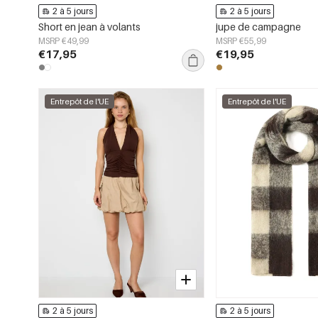
2 à 5 jours
2 à 5 jours
Short en jean à volants
jupe de campagne
MSRP €49,99
MSRP €55,99
€17,95
€19,95
Entrepôt de l'UE
Entrepôt de l'UE
2 à 5 jours
2 à 5 jours