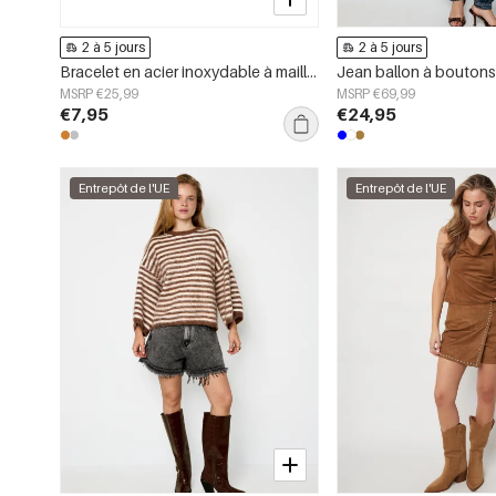
2 à 5 jours
2 à 5 jours
Bracelet en acier inoxydable à maillons en forme de cœur, collection Daily Simple, bijoux pour femmes
Jean ballon à bouton
MSRP €25,99
MSRP €69,99
€7,95
€24,95
Entrepôt de l'UE
Entrepôt de l'UE