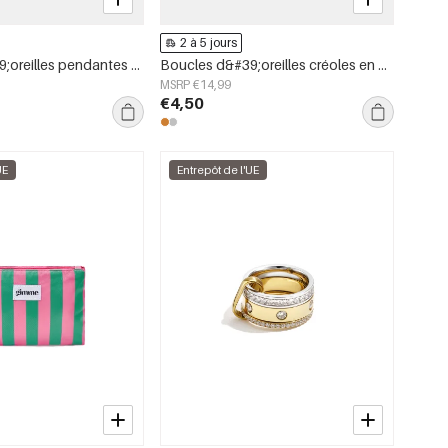
2 à 5 jours
Boucles d&#39;oreilles pendantes en acier inoxydable, forme géométrique, collection simple pour le quotidien, bijoux pour femmes
Boucles d&#39;oreilles créoles en acier inoxydable, forme irrégulière, collection Simple Daily Simple, bijoux pour femmes
MSRP €14,99
€4,50
UE
Entrepôt de l'UE