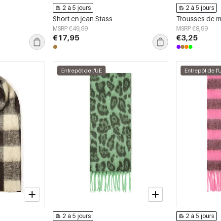
2 à 5 jours
2 à 5 jours
Short en jean Stass
MSRP €49,99
MSRP €8,99
€17,95
€3,25
Entrepôt de l'UE
Entrepôt de l'
2 à 5 jours
2 à 5 jours