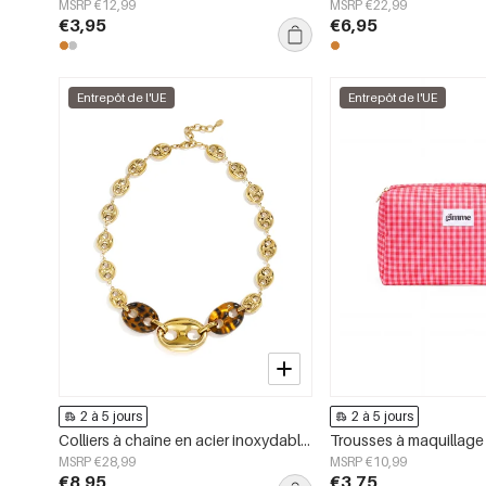
MSRP €12,99
MSRP €22,99
€3,95
€6,95
Entrepôt de l'UE
Entrepôt de l'UE
2 à 5 jours
2 à 5 jours
Colliers à chaîne en acier inoxydable, forme géométrique, collection simple pour le quotidien, bijoux pour femmes
MSRP €28,99
MSRP €10,99
€8,95
€3,75