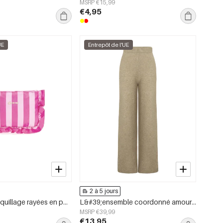
MSRP €15,99
€4,95
UE
Entrepôt de l'UE
2 à 5 jours
Trousses à maquillage rayées en polyester simple, accessoires du quotidien
L&#39;ensemble coordonné amoureux
MSRP €39,99
€13,95