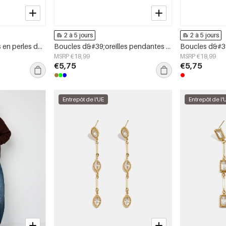
2 à 5 jours
2 à 5 jours
Boucles d&#39;oreilles en perles d&#39;acier inoxydable en forme de cœur, collection Daily Simple, bijoux pour femmes
Boucles d&#39;oreilles pendantes en acier inoxydable, motif floral, collection Daily Simple, bijoux pour femmes
MSRP €18,99
MSRP €18,99
€5,75
€5,75
Entrepôt de l'UE
Entrepôt de l'