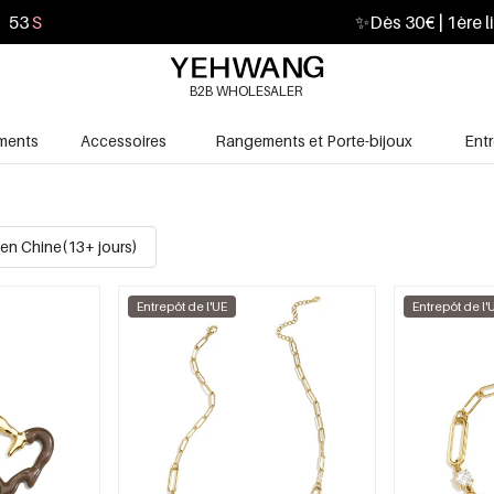
51
S
✨
Dès 30€ | 1ère l
B2B WHOLESALER
ments
Accessoires
Rangements et Porte-bijoux
Ent
en Chine(13+ jours)
Entrepôt de l'UE
Entrepôt de l'