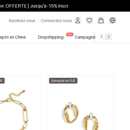
ivr. OFFERTE | Jusqu'à -15% inscr.
Inscrivez-vous
Connectez-vous
repôt en Chine
Dropshipping
Campagnes
Soldes
UE
Entrepôt de l'UE