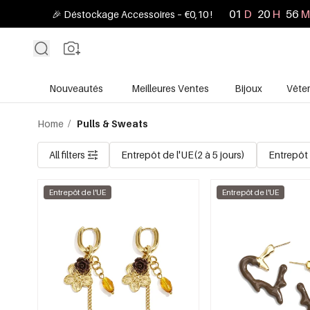
01
D
20
H
56
M
🎉 Déstockage Accessoires – €0,10 !
Nouveautés
Meilleures Ventes
Bijoux
Vête
Home
/
Pulls & Sweats
All filters
Entrepôt de l'UE(2 à 5 jours)
Entrepôt 
Entrepôt de l'UE
Entrepôt de l'UE