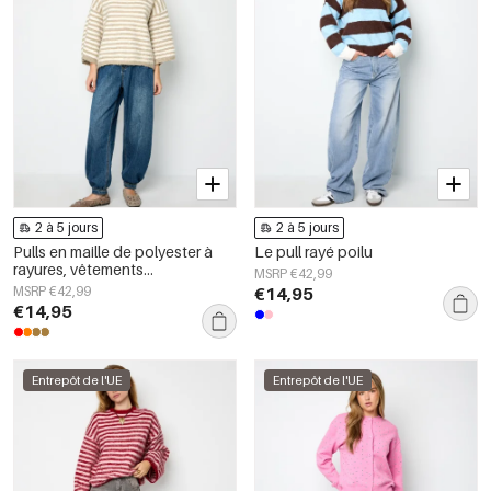
2 à 5 jours
2 à 5 jours
Pulls en maille de polyester à
Le pull rayé poilu
rayures, vêtements
MSRP €42,99
décontractés automne/hiver
MSRP €42,99
€14,95
€14,95
Entrepôt de l'UE
Entrepôt de l'UE