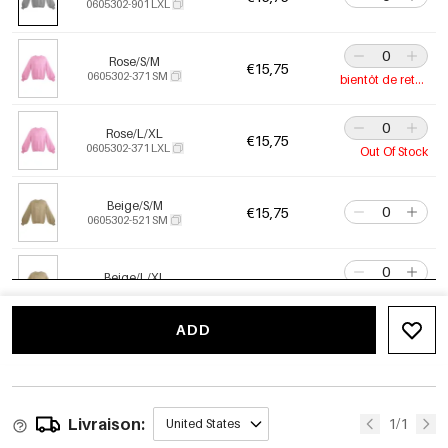
0605302-901 LXL
Rose/S/M
€15,75
0605302-371 SM
bientôt de retour
Rose/L/XL
€15,75
0605302-371 LXL
Out Of Stock
Beige/S/M
€15,75
0605302-521 SM
Beige/L/XL
€15,75
0605302-521 LXL
Il ne reste que 9
ADD
Cerise/S/M
€15,75
0605302-311 SM
bientôt de retour
Livraison:
Cerise/L/XL
1/1
United States
€15,75
0605302-311 LXL