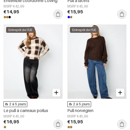
Ensemble coordonné Loving
Pull à lacets
MSRP €42,99
MSRP €45,99
€14,95
€15,95
Entrepôt de l'UE
Entrepôt de l'UE
2 à 5 jours
2 à 5 jours
Le pull à carreaux poilus
Pull norvégien
MSRP €45,99
MSRP €45,99
€16,95
€15,95