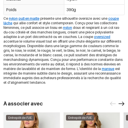
Noir/S/M
Poids
390g
€15,75
0605302-011 SM
bientôt de retour
Ce
nylon
pull en maille
présente une silhouette oversize avec une
coupe
lâche
qui allie confort et style contemporain. Conçu pour les collections
féminines, ce pull associe un tissu en
nylon
doux et respirant à un col ras-
Noir/L/XL
€15,75
du-cou côtelé et des manches longues, créant une pièce polyvalente
0605302-011 LXL
adaptée à un port décontracté ou en couches. La coupe
oversized
accentue le volume visuel tout en offrant une chute élégante sur différents
morphologies. Disponible dans une large gamme de couleurs comme le
Violet/S/M
gris, le rose, le violet, le rouge, le vert, le bleu, le noir, le camel, le beige, le
€15,75
0605302-601 SM
cerise, le moutarde et le blanc cassé, ce pull soutient des stratégies de
merchandising dynamiques. Conçu pour une performance constante dans
les environnements de vente au détail, il répond à des normes élevées en
matière de lavabilité et de maintien de forme. L'identité de la
marque
est
Violet/L/XL
€15,75
intégrée de manière subtile dans le design, assurant une reconnaissance
0605302-601 LXL
immédiate auprès des acheteurs professionnels à la recherche de qualité
et d'alignement tendance.
Moutarde/S/M
€15,75
0605302-771 SM
À associer avec
Moutarde/L/XL
€15,75
0605302-771 LXL
Entrepôt de l'UE
Entrepôt de l'UE