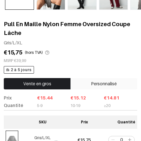
Pull En Maille Nylon Femme Oversized Coupe
Lâche
Gris/L/XL
€15,75
(hors TVA)
MSRP €39,99
2 à 5 jours
Vente en gros
Personnalisé
Prix
€15.44
€15.12
€14.81
Quantité
5-9
10-19
≥20
SKU
Prix
Quantité
Gris/L/XL
€15,75