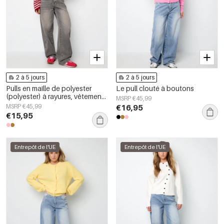
2 à 5 jours
2 à 5 jours
Pulls en maille de polyester
Le pull clouté à boutons
(polyester) à rayures, vêtements
MSRP €45,99
automne/hiver
MSRP €45,99
€16,95
€15,95
Entrepôt de l'UE
Entrepôt de l'UE