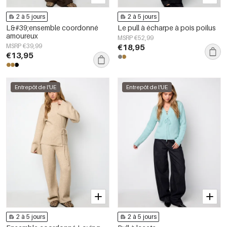
2 à 5 jours
2 à 5 jours
L&#39;ensemble coordonné
Le pull à écharpe à pois poilus
amoureux
MSRP €52,99
MSRP €39,99
€18,95
€13,95
Entrepôt de l'UE
Entrepôt de l'UE
2 à 5 jours
2 à 5 jours