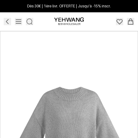
Dès 30€ | 1ère livr. OFFERTE | Jusqu'à -15% inscr.
B2B WHOLESALER