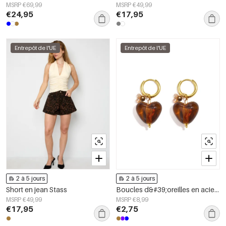
MSRP €69,99
MSRP €49,99
€24,95
€17,95
Entrepôt de l'UE
Entrepôt de l'UE
2 à 5 jours
2 à 5 jours
Short en jean Stass
Boucles d&#39;oreilles en acier inoxydable avec perles en forme de cœur, collection Daily Simple, bijoux pour femmes
MSRP €49,99
MSRP €8,99
€17,95
€2,75