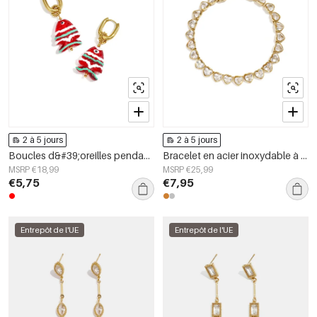
2 à 5 jours
2 à 5 jours
Boucles d&#39;oreilles pendantes en acier inoxydable, motif poisson, collection Daily Simple, bijoux pour femmes
Bracelet en acier inoxydable à maillons en forme de cœur, collection Daily Simple, bijoux pour femmes
MSRP €18,99
MSRP €25,99
€5,75
€7,95
Entrepôt de l'UE
Entrepôt de l'UE