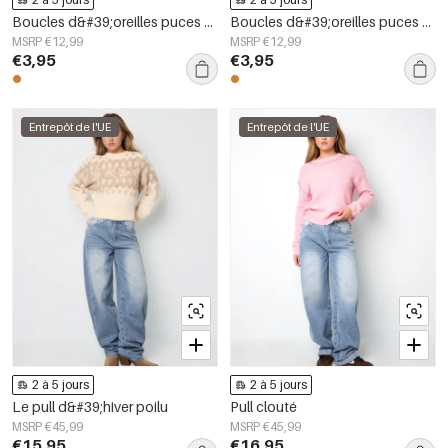
Boucles d&#39;oreilles puces en acier inoxydable, forme irrégulière, collection Simple Daily Simple, bijoux pour femmes
Boucles d&#39;oreilles puces en acier inoxydable, forme géométrique, collection simple pour le quotidien, bijoux pour femmes
MSRP €12,99
MSRP €12,99
€3,95
€3,95
Entrepôt de l'UE
Entrepôt de l'UE
2 à 5 jours
2 à 5 jours
Le pull d&#39;hiver poilu
Pull clouté
MSRP €45,99
MSRP €45,99
€15,95
€16,95