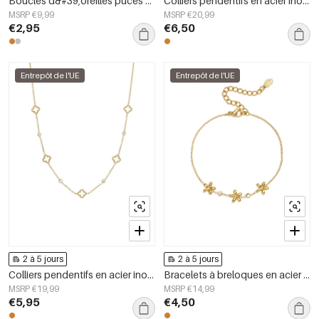
Boucles d&#39;oreilles puces en acier inoxydable Moon Simple Daily Simple Series Bijoux pour femmes
Colliers pendentifs en acier inoxydable en forme de cœur, collection Daily Simple, bijoux pour femmes
MSRP €9,99
MSRP €20,99
€2,95
€6,50
Entrepôt de l'UE
Entrepôt de l'UE
2 à 5 jours
2 à 5 jours
Colliers pendentifs en acier inoxydable Clover, collection Daily Simple, bijoux pour femmes
Bracelets à breloques en acier inoxydable, motif floral, collection Daily Simple, bijoux pour femmes
MSRP €19,99
MSRP €14,99
€5,95
€4,50