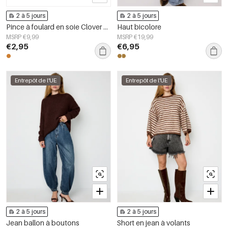
2 à 5 jours
2 à 5 jours
Pince à foulard en soie Clover Classic en acier inoxydable Accessoires du quotidien
Haut bicolore
MSRP €9,99
MSRP €19,99
€2,95
€6,95
Entrepôt de l'UE
Entrepôt de l'UE
2 à 5 jours
2 à 5 jours
Jean ballon à boutons
Short en jean à volants