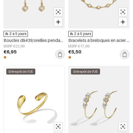
2 à 5 jours
2 à 5 jours
Boucles d&#39;oreilles pendantes en acier inoxydable, chaîne élégante, collection luxueuse pour femmes, idéales pour les fêtes et les soirées.
Bracelets à breloques en acier inoxydable, forme géométrique, collection Simple Daily Simple, bijoux pour femmes
MSRP €22,99
MSRP €17,99
€6,95
€5,50
Entrepôt de l'UE
Entrepôt de l'UE