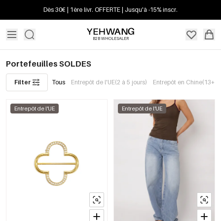
Dès 30€ | 1ère livr. OFFERTE | Jusqu'à -15% inscr.
B2B WHOLESALER
Portefeuilles SOLDES
Filter
Tous
Entrepôt de l'UE(2 à 5 jours)
Entrepôt en Chine(13+ jo
Entrepôt de l'UE
Entrepôt de l'UE