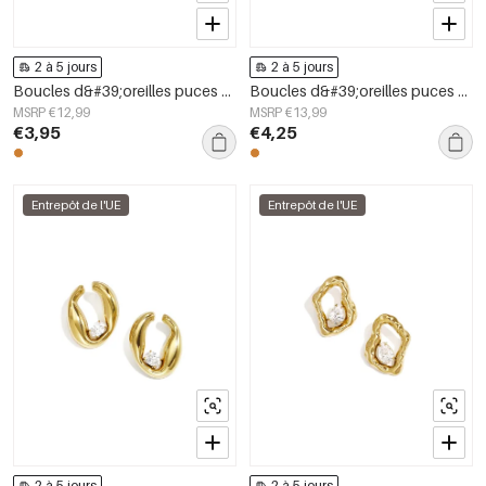
2 à 5 jours
2 à 5 jours
Boucles d&#39;oreilles puces en acier inoxydable, forme irrégulière, collection Simple Daily Simple, bijoux pour femmes
Boucles d&#39;oreilles puces en acier inoxydable, forme irrégulière, collection Simple Daily Simple, bijoux pour femmes
MSRP €12,99
MSRP €13,99
€3,95
€4,25
Entrepôt de l'UE
Entrepôt de l'UE
2 à 5 jours
2 à 5 jours