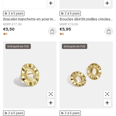
2 à 5 jours
2 à 5 jours
Bracelet manchette en acier inoxydable, forme irrégulière, collection Simple Daily Simple, bijoux pour femmes
Boucles d&#39;oreilles créoles en acier inoxydable, style simple et quotidien, collection de bijoux pour femmes
MSRP €17,99
MSRP €19,99
€5,50
€5,95
Entrepôt de l'UE
Entrepôt de l'UE
2 à 5 jours
2 à 5 jours