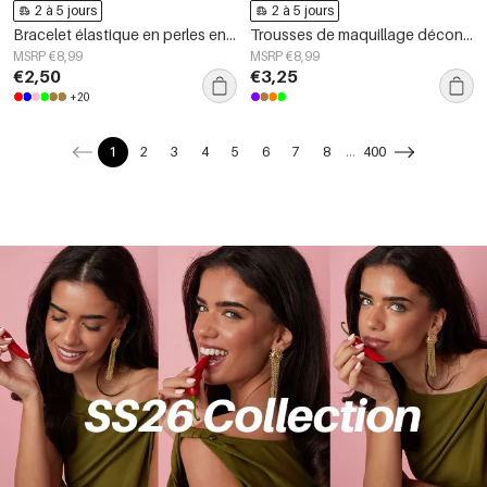
2 à 5 jours
2 à 5 jours
Bracelet élastique en perles en forme de cœur
Trousses de maquillage décontractées en polyester pour accessoires quotidiens
MSRP €8,99
MSRP €8,99
€2,50
€3,25
+20
1
2
3
4
5
6
7
8
...
400