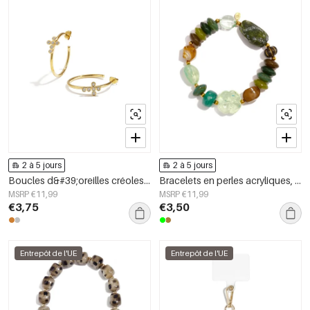
2 à 5 jours
2 à 5 jours
Boucles d&#39;oreilles créoles en acier inoxydable, style croix, collection simple, bijoux pour femmes
Bracelets en perles acryliques, collection décontractée et simple pour femmes
MSRP €11,99
MSRP €11,99
€3,75
€3,50
Entrepôt de l'UE
Entrepôt de l'UE