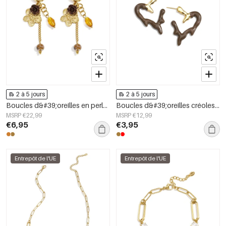
2 à 5 jours
2 à 5 jours
Boucles d&#39;oreilles en perles d&#39;acier inoxydable, style floral, collection romantique décontractée pour le quotidien, bijoux pour femmes
Boucles d&#39;oreilles créoles en acier inoxydable, style cœur, collection Daily Simple, bijoux pour femmes
MSRP €22,99
MSRP €12,99
€6,95
€3,95
Entrepôt de l'UE
Entrepôt de l'UE