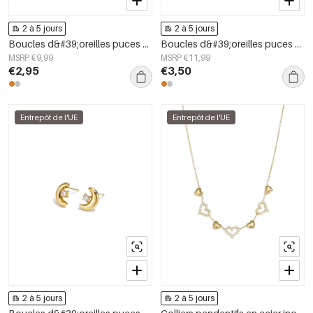
2 à 5 jours
2 à 5 jours
Boucles d&#39;oreilles puces en acier inoxydable, style croix, collection Daily Simple, bijoux pour femmes
Boucles d&#39;oreilles puces en acier inoxydable, forme irrégulière, collection Simple Daily Simple, bijoux pour femmes
MSRP €9,99
MSRP €11,99
€2,95
€3,50
Entrepôt de l'UE
Entrepôt de l'UE
2 à 5 jours
2 à 5 jours