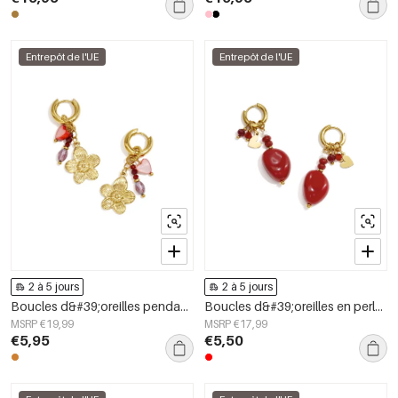
Entrepôt de l'UE
Entrepôt de l'UE
2 à 5 jours
2 à 5 jours
Boucles d&#39;oreilles pendantes en acier inoxydable, motif floral, collection Daily Simple, bijoux pour femmes
Boucles d&#39;oreilles en perles d&#39;acier inoxydable en forme de cœur, collection Daily Simple, bijoux pour femmes
MSRP €19,99
MSRP €17,99
€5,95
€5,50