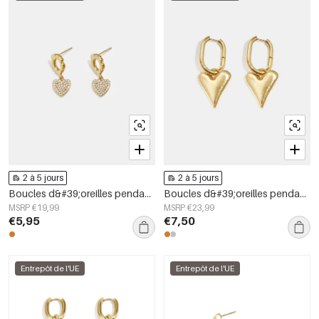
2 à 5 jours
2 à 5 jours
Boucles d&#39;oreilles pendantes en acier inoxydable en forme de cœur, collection Daily Simple, bijoux pour femmes
Boucles d&#39;oreilles pendantes en forme de cœur, série simple et décontractée pour le quotidien, bijoux pour femmes
MSRP €19,99
MSRP €23,99
€5,95
€7,50
Entrepôt de l'UE
Entrepôt de l'UE