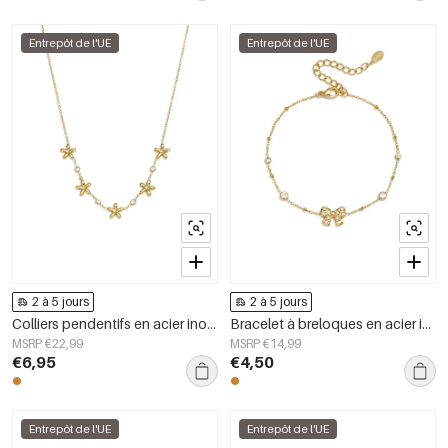
Entrepôt de l'UE
Entrepôt de l'UE
2 à 5 jours
2 à 5 jours
Colliers pendentifs en acier inoxydable plaqué or 14 carats, collection Fleur Simple Daily Simple, bijoux pour femmes
Bracelet à breloques en acier inoxydable plaqué or 14 carats, nœud papillon, collection Simple Daily, bijoux pour femmes
MSRP €22,99
MSRP €14,99
€6,95
€4,50
Entrepôt de l'UE
Entrepôt de l'UE