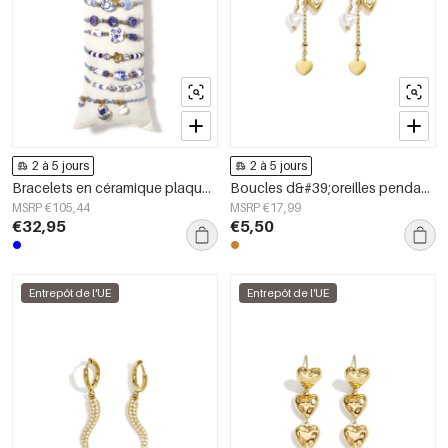
2 à 5 jours
2 à 5 jours
Bracelets en céramique plaqués or 14 carats, collection ethnique florale, style vacances/plage, bijoux pour femmes
Boucles d&#39;oreilles pendantes en acier inoxydable en forme de cœur, collection Simple Daily Simple, bijoux pour femmes
MSRP €105,44
MSRP €17,99
€32,95
€5,50
Entrepôt de l'UE
Entrepôt de l'UE