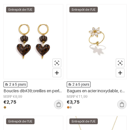
Entrepôt de l'UE
Entrepôt de l'UE
2 à 5 jours
2 à 5 jours
Boucles d&#39;oreilles en perles d&#39;acier inoxydable en forme de cœur, collection Daily Simple, bijoux pour femmes
Bagues en acier inoxydable, collection Fleur, bijoux simples pour femmes
MSRP €8,99
MSRP €11,99
€2,75
€3,75
Entrepôt de l'UE
Entrepôt de l'UE