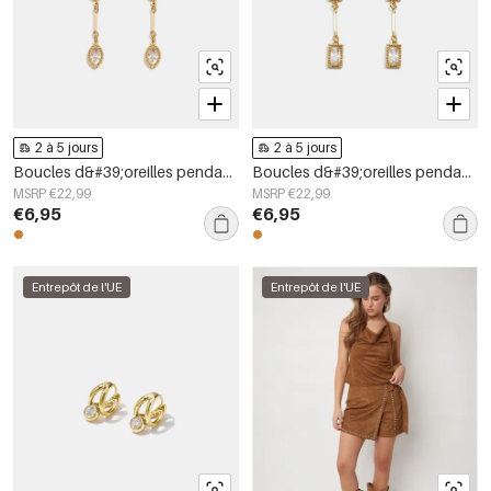
2 à 5 jours
2 à 5 jours
Boucles d&#39;oreilles pendantes en acier inoxydable, forme elliptique, style décontracté, collection simple pour femmes
Boucles d&#39;oreilles pendantes en acier inoxydable, forme géométrique, collection simple pour le quotidien, bijoux pour femmes
MSRP €22,99
MSRP €22,99
€6,95
€6,95
Entrepôt de l'UE
Entrepôt de l'UE