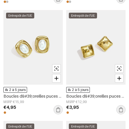
Entrepôt de l'UE
Entrepôt de l'UE
2 à 5 jours
2 à 5 jours
Boucles d&#39;oreilles puces en acier inoxydable, forme géométrique, collection simple pour le quotidien, bijoux pour femmes
Boucles d&#39;oreilles puces en acier inoxydable, forme géométrique, collection simple pour le quotidien, bijoux pour femmes
MSRP €15,99
MSRP €12,99
€4,95
€3,95
Entrepôt de l'UE
Entrepôt de l'UE