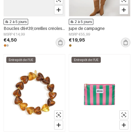
2 à 5 jours
2 à 5 jours
Boucles d&#39;oreilles créoles en acier inoxydable, forme irrégulière, collection Simple Daily Simple, bijoux pour femmes
jupe de campagne
MSRP €14,99
MSRP €55,99
€4,50
€19,95
Entrepôt de l'UE
Entrepôt de l'UE