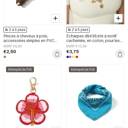
2 à 5 jours
2 à 5 jours
Pinces à cheveux à pois,
Écharpes d&#39;été à motif
accessoires simples en PVC
cachemire, en coton, pour les
pour le quotidien
vacances et le quotidien
MSRP €8,99
MSRP €10,99
€2,50
€3,75
Entrepôt de l'UE
Entrepôt de l'UE