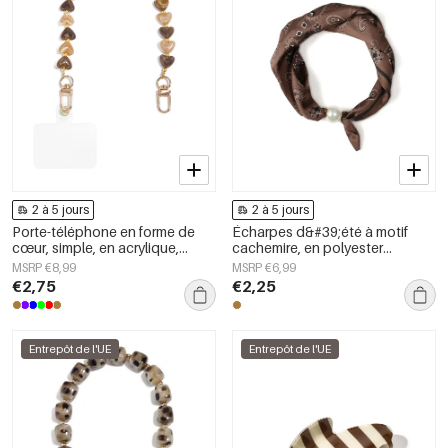
2 à 5 jours
2 à 5 jours
Porte-téléphone en forme de
Écharpes d&#39;été à motif
cœur, simple, en acrylique,
cachemire, en polyester
accessoire du quotidien
classique, accessoires du
MSRP €8,99
MSRP €6,99
quotidien
€2,75
€2,25
Entrepôt de l'UE
Entrepôt de l'UE