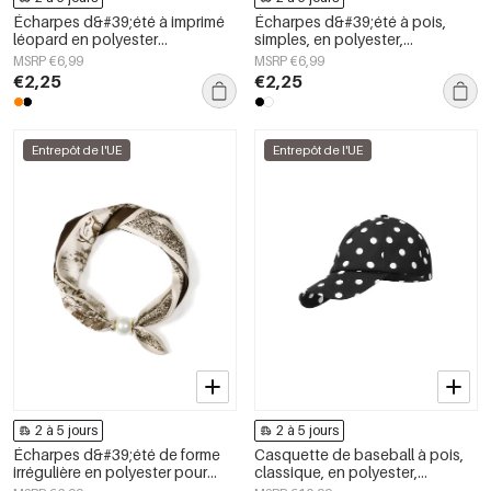
Écharpes d&#39;été à imprimé
Écharpes d&#39;été à pois,
léopard en polyester
simples, en polyester,
décontracté, accessoires du
accessoires du quotidien
MSRP €6,99
MSRP €6,99
quotidien
€2,25
€2,25
Entrepôt de l'UE
Entrepôt de l'UE
2 à 5 jours
2 à 5 jours
Écharpes d&#39;été de forme
Casquette de baseball à pois,
irrégulière en polyester pour
classique, en polyester,
tous les jours, accessoires du
accessoire du quotidien