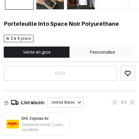
Portefeuille Into Space Noir Polyuréthane
2 à 5 jours
Vente en gros
Personnalisé
ADD
Livraison:
1/1
United States
DHL Express Air
Temps de transit 2 jours
ouvrables