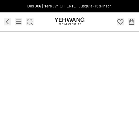
Dès 30€ | 1ère livr. OFFERTE | Jusqu'à -15% inscr.
B2B WHOLESALER