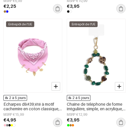
MSRP €6,99
MSRP €10,99
quotidien
€2,25
€3,95
Entrepôt de l'UE
Entrepôt de l'UE
2 à 5 jours
2 à 5 jours
Écharpes d&#39;été à motif
Chaîne de téléphone de forme
cachemire en coton classique,
irrégulière, simple, en acrylique,
accessoires du quotidien
accessoire du quotidien
MSRP €15,99
MSRP €12,99
€4,95
€3,95