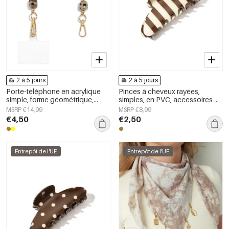
2 à 5 jours
2 à 5 jours
Porte-téléphone en acrylique
Pinces à cheveux rayées,
simple, forme géométrique,
simples, en PVC, accessoires du
accessoire du quotidien
quotidien
MSRP €14,99
MSRP €8,99
€4,50
€2,50
Entrepôt de l'UE
Entrepôt de l'UE