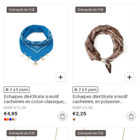
Entrepôt de l'UE
Entrepôt de l'UE
2 à 5 jours
2 à 5 jours
Écharpes d&#39;été à motif
Écharpes d&#39;été à motif
cachemire en coton classique,
cachemire, en polyester
accessoires du quotidien
décontracté, accessoires du
MSRP €15,99
MSRP €6,99
quotidien
€4,95
€2,25
Entrepôt de l'UE
Entrepôt de l'UE