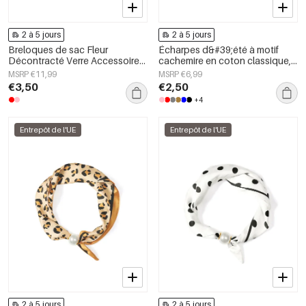
2 à 5 jours
2 à 5 jours
Breloques de sac Fleur
Écharpes d&#39;été à motif
Décontracté Verre Accessoires
cachemire en coton classique,
du quotidien
accessoires du quotidien
MSRP €11,99
MSRP €6,99
€3,50
€2,50
+4
Entrepôt de l'UE
Entrepôt de l'UE
2 à 5 jours
2 à 5 jours