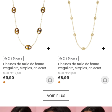
2 à 5 jours
2 à 5 jours
Chaînes de taille de forme
Chaînes de taille de forme
irrégulière, simples, en acier
irrégulière, simples, en acier
inoxydable, accessoires du
inoxydable, accessoires du
MSRP €17,99
MSRP €28,99
quotidien
quotidien
€5,50
€8,95
VOIR PLUS