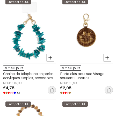
Entrepôt de l'UE
Entrepôt de l'UE
2 à 5 jours
2 à 5 jours
Chaîne de téléphone en perles
Porte-clés pour sac Visage
acryliques simples, accessoires
souriant Lunettes
du quotidien
décontractées Accessoires du
MSRP €15,99
MSRP €9,99
quotidien
€4,75
€2,95
+3
Entrepôt de l'UE
Entrepôt de l'UE