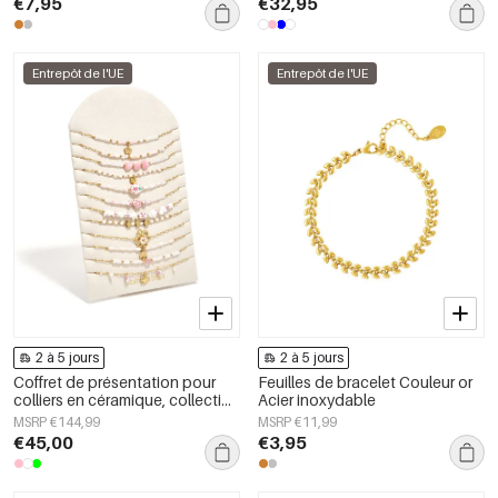
€7,95
€32,95
bijoux pour femmes
Entrepôt de l'UE
Entrepôt de l'UE
2 à 5 jours
2 à 5 jours
Coffret de présentation pour
Feuilles de bracelet Couleur or
colliers en céramique, collection
Acier inoxydable
Fleurs, Vacances et
MSRP €144,99
MSRP €11,99
Romantisme au quotidien,
€45,00
€3,95
bijoux pour femmes