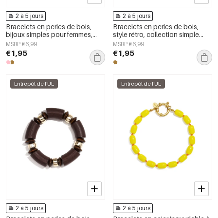
2 à 5 jours
2 à 5 jours
Bracelets en perles de bois,
Bracelets en perles de bois,
bijoux simples pour femmes,
style rétro, collection simple
collection Daily Simple
pour tous les jours, bijoux pour
MSRP €6,99
MSRP €6,99
femmes
€1,95
€1,95
Entrepôt de l'UE
Entrepôt de l'UE
2 à 5 jours
2 à 5 jours