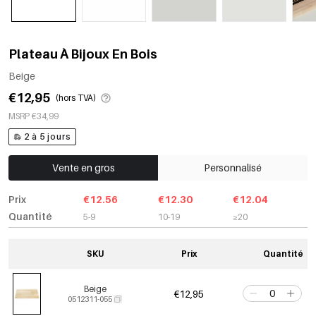
Plateau À Bijoux En Bois
Beige
€12,95
(hors TVA)
MSRP €34,99
2 à 5 jours
Vente en gros
Personnalisé
Prix
€12.56
€12.30
€12.04
Quantité
5-9
10-19
≥20
SKU
Prix
Quantité
Beige
€12,95
0512311-055