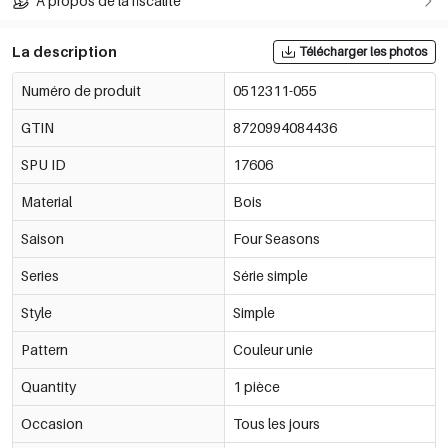
À propos de la fiscalité
La description
Télécharger les photos
Numéro de produit
0512311-055
GTIN
8720994084436
SPU ID
17606
Material
Bois
Saison
Four Seasons
Series
Série simple
Style
Simple
Pattern
Couleur unie
Quantity
1 pièce
Occasion
Tous les jours