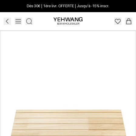
Dès 30€ | 1ère livr. OFFERTE | Jusqu'à -15% inscr.
B2B WHOLESALER