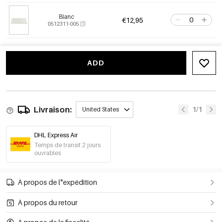
Blanc
€12,95
0512311-005
ADD
Livraison:
1/1
United States
DHL Express Air
Temps de transit 2 jours
ouvrables
À propos de l"expédition
À propos du retour