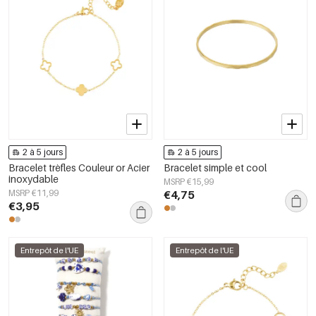
2 à 5 jours
2 à 5 jours
Bracelet trèfles Couleur or Acier
Bracelet simple et cool
inoxydable
MSRP €15,99
MSRP €11,99
€4,75
€3,95
Entrepôt de l'UE
Entrepôt de l'UE