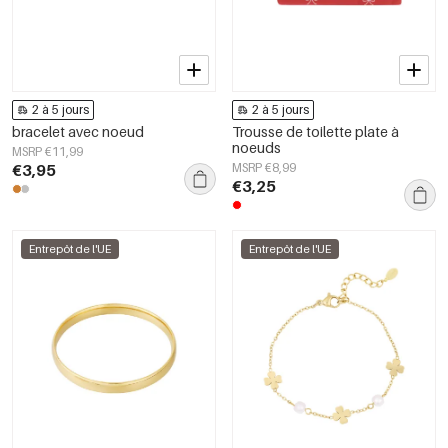
2 à 5 jours
2 à 5 jours
bracelet avec noeud
Trousse de toilette plate à
noeuds
MSRP €11,99
€3,95
MSRP €8,99
€3,25
Entrepôt de l'UE
Entrepôt de l'UE