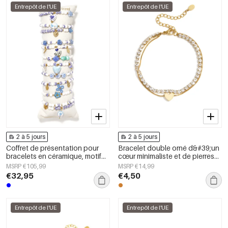
Entrepôt de l'UE
Entrepôt de l'UE
2 à 5 jours
2 à 5 jours
Coffret de présentation pour
Bracelet double orné d&#39;un
bracelets en céramique, motif
cœur minimaliste et de pierres
cœur, style rétro, collection
de zircone
MSRP €105,99
MSRP €14,99
ethnique quotidienne, bijoux
€32,95
€4,50
pour femmes
Entrepôt de l'UE
Entrepôt de l'UE