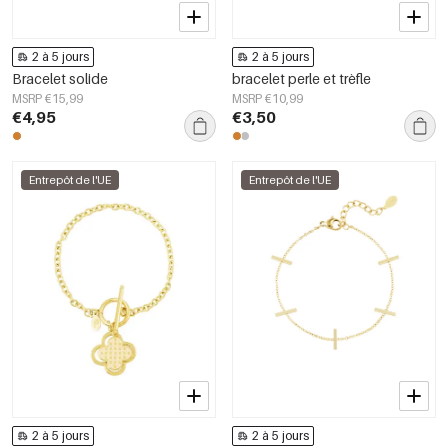
2 à 5 jours
2 à 5 jours
Bracelet solide
bracelet perle et trèfle
MSRP €15,99
MSRP €10,99
€4,95
€3,50
Entrepôt de l'UE
Entrepôt de l'UE
2 à 5 jours
2 à 5 jours