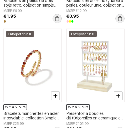
Bracelets en perles de bois,
Bracelets en acier inoxydable à
style rétro, collection simple
perles, couleur unie, collection
pour tous les jours, bijoux pour
Simple Daily Simple, bijoux pour
MSRP €6,99
MSRP €12,99
femmes
femmes
€1,95
€3,95
Entrepôt de l'UE
Entrepôt de l'UE
2 à 5 jours
2 à 5 jours
Bracelets manchettes en acier
Présentoir à boucles
inoxydable, collection Simple
d&#39;oreilles en céramique en
Daily Simple, bijoux pour
forme de cœur, collection
MSRP €25,99
MSRP €105,99
femmes
vacances/plage romantique,