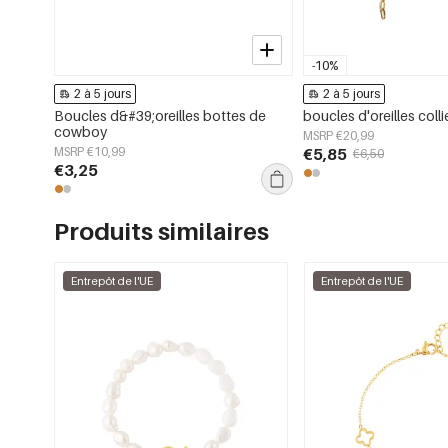
-10%
2 à 5 jours
2 à 5 jours
Boucles d&#39;oreilles bottes de
boucles d'oreilles colli
cowboy
MSRP €20,99
MSRP €10,99
€5,85
€6,50
€3,25
Produits similaires
Entrepôt de l'UE
Entrepôt de l'UE