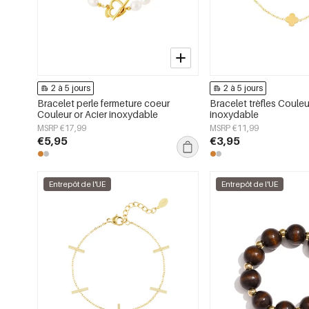
2 à 5 jours
2 à 5 jours
Bracelet perle fermeture coeur
Bracelet trèfles Couleu
Couleur or Acier inoxydable
inoxydable
MSRP €17,99
MSRP €11,99
€5,95
€3,95
Entrepôt de l'UE
Entrepôt de l'UE