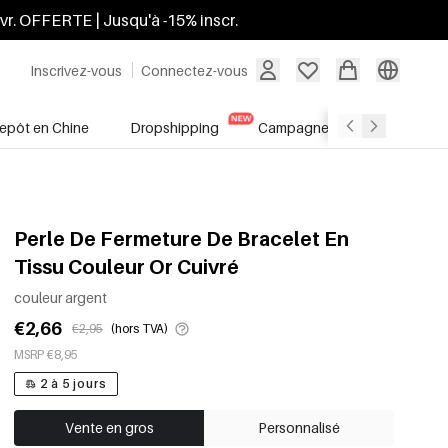
ivr. OFFERTE | Jusqu'à -15% inscr.
Inscrivez-vous
Connectez-vous
repôt en Chine
Dropshipping
Campagnes
Soldes
Perle De Fermeture De Bracelet En
Tissu Couleur Or Cuivré
couleur argent
€2,66
€2,95
(hors TVA)
MSRP €8,95
2 à 5 jours
Vente en gros
Personnalisé