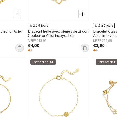
2 à 5 jours
2 à 5 jours
uleur or Acier
Bracelet trèfle avec pierres de zircon
Bracelet Class
Couleur or Acier inoxydable
Acier inoxyda
MSRP €13,99
MSRP €11,99
€4,50
€3,95
Entrepôt de l'UE
Entrepôt de l'