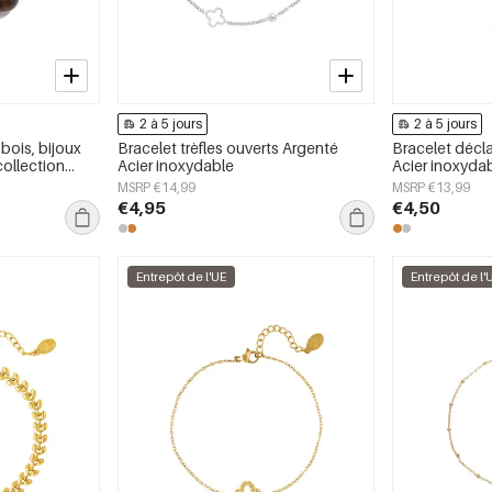
2 à 5 jours
2 à 5 jours
bois, bijoux
Bracelet trèfles ouverts Argenté
Bracelet décla
collection
Acier inoxydable
Acier inoxyda
MSRP €14,99
MSRP €13,99
€4,95
€4,50
Entrepôt de l'UE
Entrepôt de l'