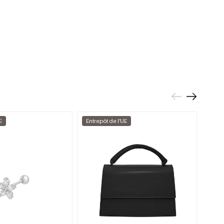
E
Entrepôt de l'UE
Entre