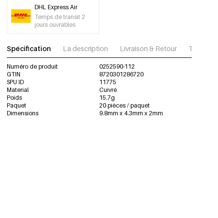
DHL Express Air
Temps de transit 2
jours ouvrables
Spécification
La description
Livraison & Retour
Télécharg
Numéro de produit
0252590-112
GTIN
8720301286720
SPU ID
11775
Material
Cuivré
Poids
15.7g
Paquet
20 pièces / paquet
Dimensions
9.8mm x 4.3mm x 2mm