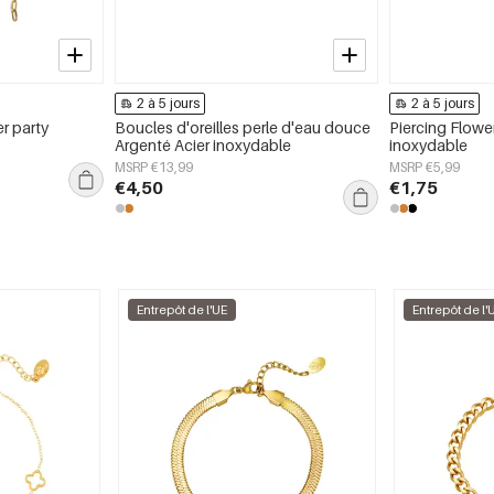
2 à 5 jours
2 à 5 jours
er party
Boucles d'oreilles perle d'eau douce
Piercing Flowe
Argenté Acier inoxydable
inoxydable
MSRP €13,99
MSRP €5,99
€4,50
€1,75
Entrepôt de l'UE
Entrepôt de l'