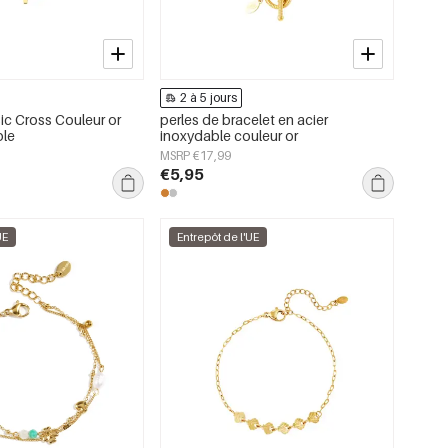
2 à 5 jours
ic Cross Couleur or
perles de bracelet en acier
ble
inoxydable couleur or
MSRP €17,99
€5,95
UE
Entrepôt de l'UE