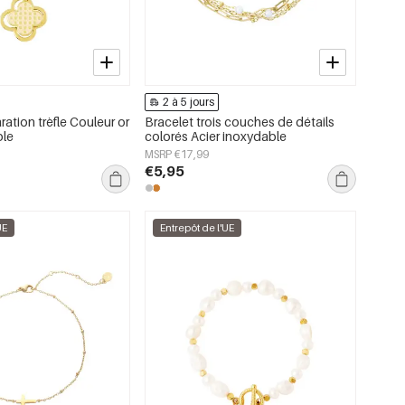
2 à 5 jours
ration trèfle Couleur or
Bracelet trois couches de détails
ble
colorés Acier inoxydable
MSRP €17,99
€5,95
UE
Entrepôt de l'UE