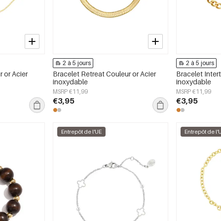
2 à 5 jours
2 à 5 jours
r or Acier
Bracelet Retreat Couleur or Acier
Bracelet Inter
inoxydable
inoxydable
MSRP €11,99
MSRP €11,99
€3,95
€3,95
Entrepôt de l'UE
Entrepôt de l'