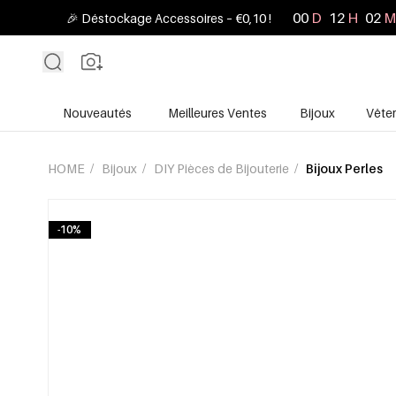
00
D
12
H
02
M
🎉 Déstockage Accessoires – €0,10 !
Nouveautés
Meilleures Ventes
Bijoux
Vête
HOME
/
Bijoux
/
DIY Pièces de Bijouterie
/
Bijoux Perles
-10%