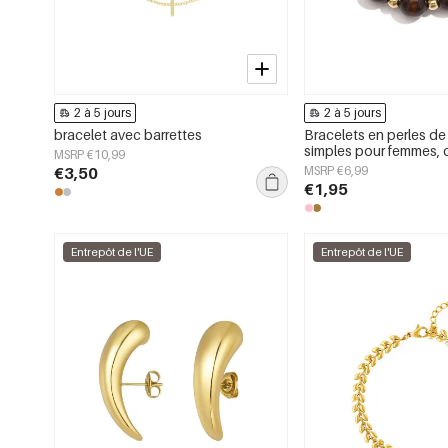
2 à 5 jours
2 à 5 jours
bracelet avec barrettes
Bracelets en perles de 
simples pour femmes, 
MSRP €10,99
Daily Simple
€3,50
MSRP €6,99
€1,95
Entrepôt de l'UE
Entrepôt de l'UE