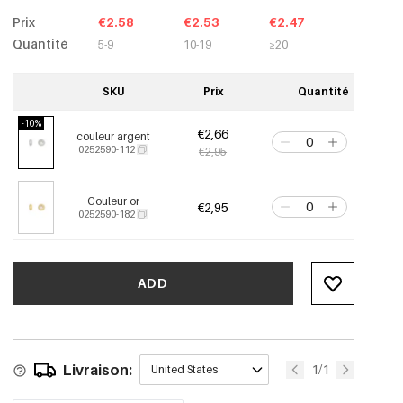
Prix
€2.58
€2.53
€2.47
Quantité
5-9
10-19
≥20
SKU
Prix
Quantité
-10%
€2,66
couleur argent
0252590-112
€2,95
Couleur or
€2,95
0252590-182
ADD
Livraison:
1/1
United States