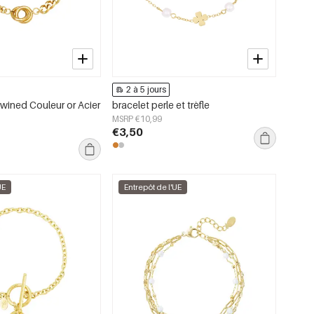
2 à 5 jours
twined Couleur or Acier
bracelet perle et trèfle
MSRP €10,99
€3,50
UE
Entrepôt de l'UE