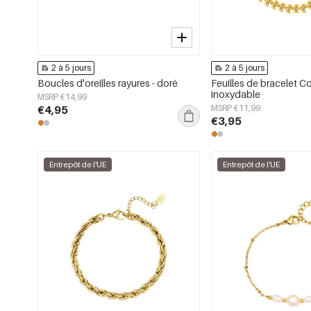
2 à 5 jours
2 à 5 jours
Boucles d'oreilles rayures - doré
Feuilles de bracelet Co
inoxydable
MSRP €14,99
€4,95
MSRP €11,99
€3,95
Entrepôt de l'UE
Entrepôt de l'UE