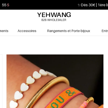
53
S
✨
Dès 30€ | 1ère l
B2B WHOLESALER
ments
Accessoires
Rangements et Porte-bijoux
Ent