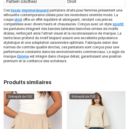
Pattern (clothes)
Droit
Ces
tissés
imprimé léopard
pantalons droits pour femmes présentent une
silhouette contemporaine idéale pour les revendeurs orientés mode. La
coupe
droit
offre un effet équilibré et allongeant, rendant ces pièces
compatibles avec divers hauts et chaussures. Conçus avec un style
sportif
,
les pantalons intègrent des bandes latérales blanches ornées de motifs
étoiles, renforçant ainsi l'attrait visuel et la reconnaissance de marque. La
teinte brun profond du motif léopard assure une excellente polyvalence
stylistique et une adaptation saisonnière optimale. Fabriqués selon des
normes de contrôle qualité strictes, ces pantalons sont conçus pour une
performance constante dans les environnements commerciaux. Le sigle de
marque
Gimme
est intégré dans chaque détail, garantissant une position
premium et la confiance des acheteurs.
Produits similaires
Entrepôt de l'UE
Entrepôt de l'UE