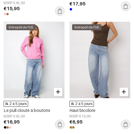
automne/hiver
MSRP €45,99
€17,95
€15,95
Entrepôt de l'UE
Entrepôt de l'UE
2 à 5 jours
2 à 5 jours
Le pull clouté à boutons
Haut bicolore
MSRP €45,99
MSRP €19,99
€16,95
€6,95