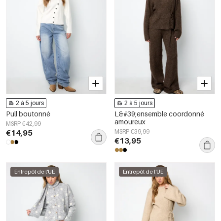
2 à 5 jours
2 à 5 jours
Pull boutonné
L&#39;ensemble coordonné
amoureux
MSRP €42,99
€14,95
MSRP €39,99
€13,95
Entrepôt de l'UE
Entrepôt de l'UE