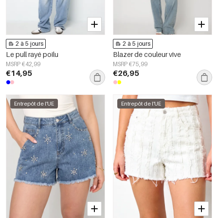
2 à 5 jours
2 à 5 jours
Le pull rayé poilu
Blazer de couleur vive
MSRP €42,99
MSRP €75,99
€14,95
€26,95
Entrepôt de l'UE
Entrepôt de l'UE