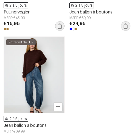
2 à 5 jours
2 à 5 jours
Pull norvégien
Jean ballon à boutons
MSRP €45,99
MSRP €69,99
€15,95
€24,95
Entrepôt de l'UE
2 à 5 jours
Jean ballon à boutons
MSRP €69,99