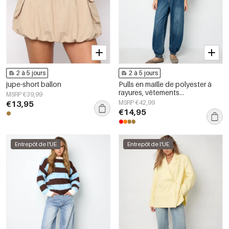
2 à 5 jours
2 à 5 jours
jupe-short ballon
Pulls en maille de polyester à
rayures, vêtements
MSRP €39,99
décontractés automne/hiver
€13,95
MSRP €42,99
€14,95
Entrepôt de l'UE
Entrepôt de l'UE