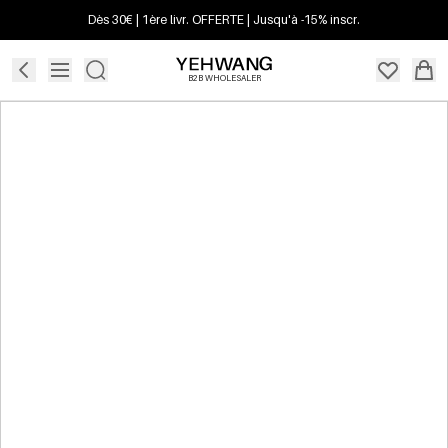
Dès 30€ | 1ère livr. OFFERTE | Jusqu'à -15% inscr.
B2B WHOLESALER