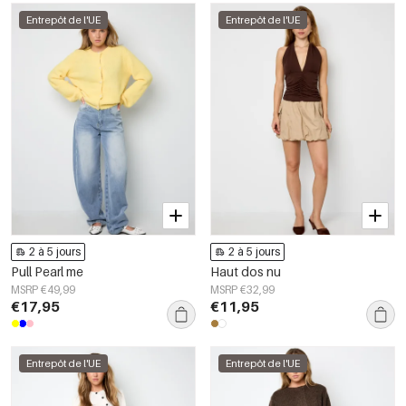
Entrepôt de l'UE
Entrepôt de l'UE
2 à 5 jours
2 à 5 jours
Pull Pearl me
Haut dos nu
MSRP €49,99
MSRP €32,99
€17,95
€11,95
Entrepôt de l'UE
Entrepôt de l'UE