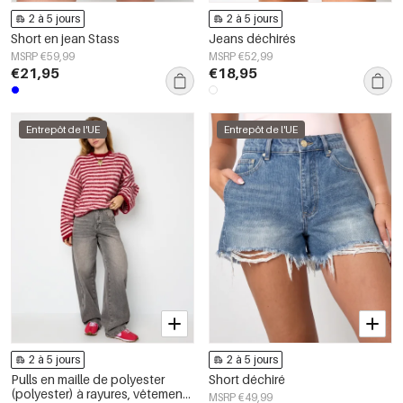
2 à 5 jours
2 à 5 jours
Short en jean Stass
Jeans déchirés
MSRP €59,99
MSRP €52,99
€21,95
€18,95
Entrepôt de l'UE
Entrepôt de l'UE
2 à 5 jours
2 à 5 jours
Pulls en maille de polyester
Short déchiré
(polyester) à rayures, vêtements
MSRP €49,99