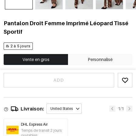
Pantalon Droit Femme Imprimé Léopard Tissé
Sportif
2 à 5 jours
Vente en gros
Personnalisé
ADD
Livraison:
1/1
United States
DHL Express Air
Temps de transit 2 jours
ouvrables