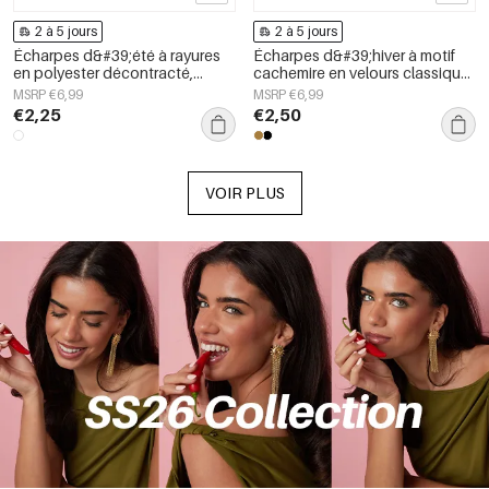
2 à 5 jours
2 à 5 jours
Écharpes d&#39;été à rayures
Écharpes d&#39;hiver à motif
en polyester décontracté,
cachemire en velours classique,
accessoires du quotidien
accessoires du quotidien
MSRP €6,99
MSRP €6,99
€2,25
€2,50
VOIR PLUS