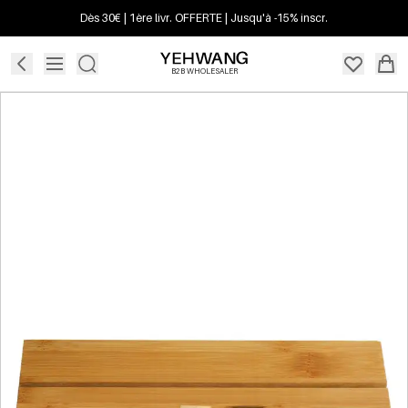
Dès 30€ | 1ère livr. OFFERTE | Jusqu'à -15% inscr.
B2B WHOLESALER