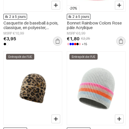
-20%
2 à 5 jours
2 à 5 jours
Casquette de baseball à pois,
Bonnet Rainbow Colors Rose
classique, en polyester,
pâle Acrylique
accessoire du quotidien
MSRP €10,99
MSRP €6,99
€3,95
€1,80
€2,25
+15
Entrepôt de l'UE
Entrepôt de l'UE