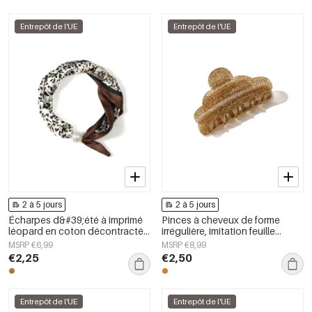
Entrepôt de l'UE
Entrepôt de l'UE
2 à 5 jours
2 à 5 jours
Écharpes d&#39;été à imprimé
Pinces à cheveux de forme
léopard en coton décontracté,
irrégulière, imitation feuille
accessoires du quotidien
d&#39;acétate, accessoires du
MSRP €6,99
MSRP €8,99
quotidien
€2,25
€2,50
Entrepôt de l'UE
Entrepôt de l'UE