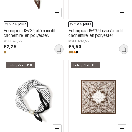
2 à 5 jours
2 à 5 jours
Écharpes d&#39;été à motif
Écharpes d&#39;hiver à motif
cachemire, en polyester
cachemire, en polyester
décontracté, accessoires du
classique, accessoires du
MSRP €6,99
MSRP €14,99
quotidien
quotidien
€2,25
€5,50
Entrepôt de l'UE
Entrepôt de l'UE