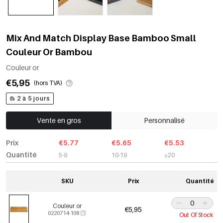
Mix And Match Display Base Bamboo Small
Couleur Or Bambou
Couleur or
€5,95
(hors TVA)
2 à 5 jours
Vente en gros
Personnalisé
Prix
€5.77
€5.65
€5.53
Quantité
5-9
10-19
≥20
SKU
Prix
Quantité
Couleur or
€5,95
0220714-108
Out Of Stock