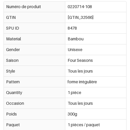
Numéro de produit
0220714-108
GTIN
[GTIN_32566]
SPU ID
8478
Material
Bambou
Gender
Unisexe
Saison
Four Seasons
Style
Tous les jours
Pattern
forme irrégulière
Quantity
1 pièce
Occasion
Tous les jours
Poids
300g
Paquet
1 pièces / paquet