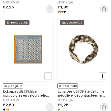
polyester, accessoires du
MSRP €6,99
MSRP €6,99
quotidien
€2,25
€1,95
Entrepôt de l'UE
Entrepôt de l'UE
2 à 5 jours
2 à 5 jours
Écharpes d&#39;hiver
Écharpes d&#39;été de forme
multicolores en velours rétro,
irrégulière, décontractées, en
accessoires du quotidien
polyester, accessoires du
MSRP €6,99
MSRP €6,99
quotidien
€2,50
€2,25