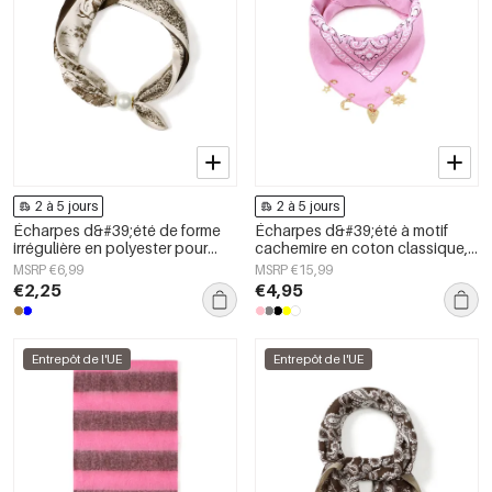
2 à 5 jours
2 à 5 jours
Écharpes d&#39;été de forme
Écharpes d&#39;été à motif
irrégulière en polyester pour
cachemire en coton classique,
tous les jours, accessoires du
accessoires du quotidien
MSRP €6,99
MSRP €15,99
quotidien
€2,25
€4,95
Entrepôt de l'UE
Entrepôt de l'UE