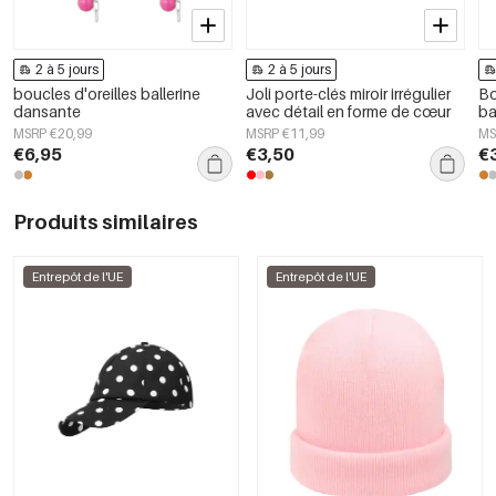
2 à 5 jours
2 à 5 jours
boucles d'oreilles ballerine
Joli porte-clés miroir irrégulier
Bo
dansante
avec détail en forme de cœur
ba
in
MSRP €20,99
MSRP €11,99
MS
€6,95
€3,50
€
Produits similaires
Entrepôt de l'UE
Entrepôt de l'UE