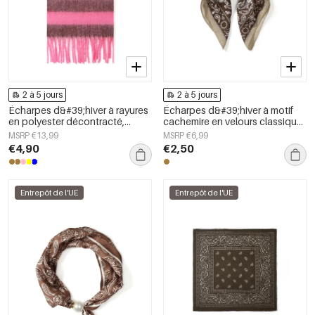
2 à 5 jours
2 à 5 jours
Écharpes d&#39;hiver à rayures
Écharpes d&#39;hiver à motif
en polyester décontracté,
cachemire en velours classique,
accessoires du quotidien
accessoires du quotidien
MSRP €13,99
MSRP €6,99
€4,90
€2,50
Entrepôt de l'UE
Entrepôt de l'UE