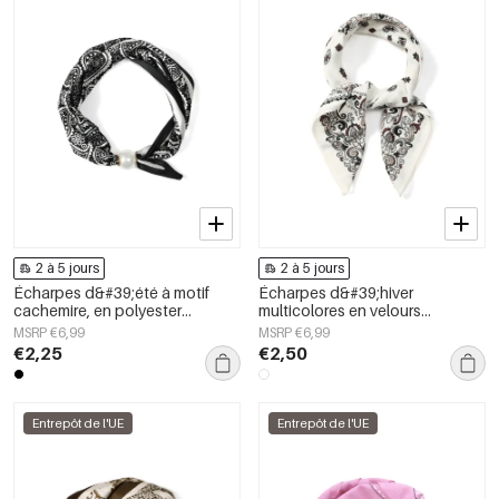
2 à 5 jours
2 à 5 jours
Écharpes d&#39;été à motif
Écharpes d&#39;hiver
cachemire, en polyester
multicolores en velours
décontracté, accessoires du
classique, accessoires du
MSRP €6,99
MSRP €6,99
quotidien
quotidien
€2,25
€2,50
Entrepôt de l'UE
Entrepôt de l'UE