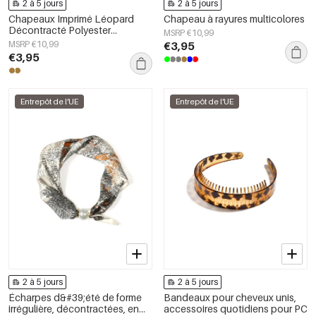
2 à 5 jours
2 à 5 jours
Chapeaux Imprimé Léopard
Chapeau à rayures multicolores
Décontracté Polyester
MSRP €10,99
Accessoires Quotidiens
MSRP €10,99
€3,95
€3,95
Entrepôt de l'UE
Entrepôt de l'UE
2 à 5 jours
2 à 5 jours
Écharpes d&#39;été de forme
Bandeaux pour cheveux unis,
irrégulière, décontractées, en
accessoires quotidiens pour PC