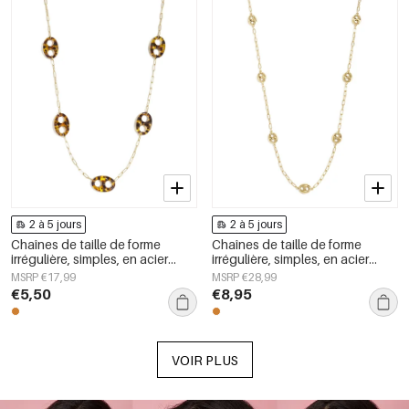
2 à 5 jours
2 à 5 jours
Chaînes de taille de forme
Chaînes de taille de forme
irrégulière, simples, en acier
irrégulière, simples, en acier
inoxydable, accessoires du
inoxydable, accessoires du
MSRP €17,99
MSRP €28,99
quotidien
quotidien
€5,50
€8,95
VOIR PLUS