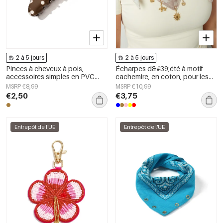
2 à 5 jours
2 à 5 jours
Pinces à cheveux à pois,
Écharpes d&#39;été à motif
accessoires simples en PVC
cachemire, en coton, pour les
pour le quotidien
vacances et le quotidien
MSRP €8,99
MSRP €10,99
€2,50
€3,75
Entrepôt de l'UE
Entrepôt de l'UE