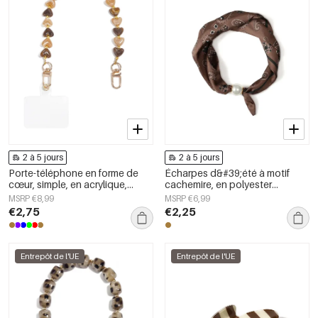
2 à 5 jours
2 à 5 jours
Porte-téléphone en forme de
Écharpes d&#39;été à motif
cœur, simple, en acrylique,
cachemire, en polyester
accessoire du quotidien
classique, accessoires du
MSRP €8,99
MSRP €6,99
quotidien
€2,75
€2,25
Entrepôt de l'UE
Entrepôt de l'UE