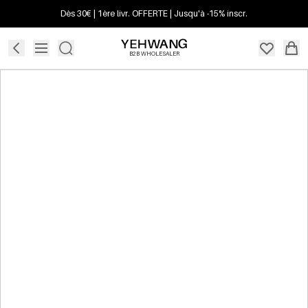
Dès 30€ | 1ère livr. OFFERTE | Jusqu'à -15% inscr.
B2B WHOLESALER