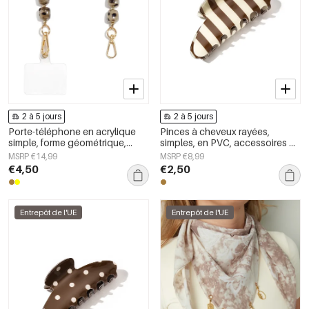
2 à 5 jours
2 à 5 jours
Porte-téléphone en acrylique
Pinces à cheveux rayées,
simple, forme géométrique,
simples, en PVC, accessoires du
accessoire du quotidien
quotidien
MSRP €14,99
MSRP €8,99
€4,50
€2,50
Entrepôt de l'UE
Entrepôt de l'UE