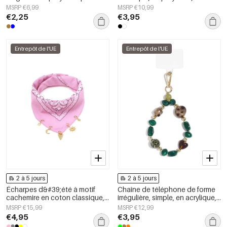
tous les jours, accessoires du
accessoire du quotidien
MSRP €6,99
MSRP €10,99
quotidien
€2,25
€3,95
Entrepôt de l'UE
Entrepôt de l'UE
2 à 5 jours
2 à 5 jours
Écharpes d&#39;été à motif
Chaîne de téléphone de forme
cachemire en coton classique,
irrégulière, simple, en acrylique,
accessoires du quotidien
accessoire du quotidien
MSRP €15,99
MSRP €12,99
€4,95
€3,95