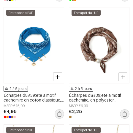
Entrepôt de l'UE
Entrepôt de l'UE
2 à 5 jours
2 à 5 jours
Écharpes d&#39;été à motif
Écharpes d&#39;été à motif
cachemire en coton classique,
cachemire, en polyester
accessoires du quotidien
décontracté, accessoires du
MSRP €15,99
MSRP €6,99
quotidien
€4,95
€2,25
Entrepôt de l'UE
Entrepôt de l'UE