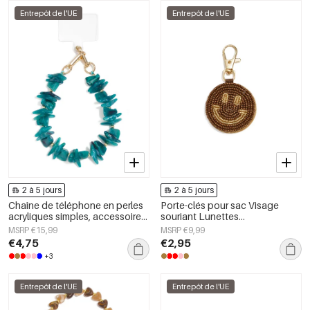
Entrepôt de l'UE
Entrepôt de l'UE
2 à 5 jours
2 à 5 jours
Chaîne de téléphone en perles
Porte-clés pour sac Visage
acryliques simples, accessoires
souriant Lunettes
du quotidien
décontractées Accessoires du
MSRP €15,99
MSRP €9,99
quotidien
€4,75
€2,95
+3
Entrepôt de l'UE
Entrepôt de l'UE