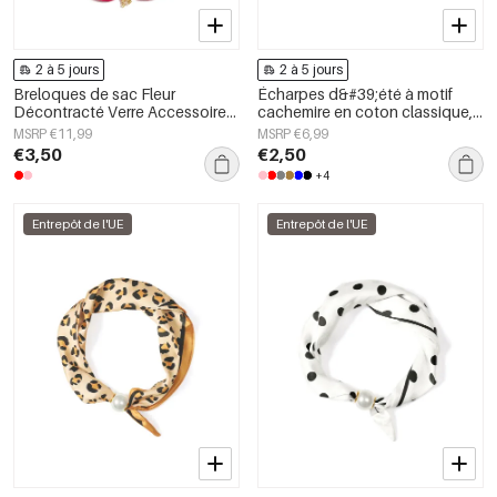
2 à 5 jours
2 à 5 jours
Breloques de sac Fleur
Écharpes d&#39;été à motif
Décontracté Verre Accessoires
cachemire en coton classique,
du quotidien
accessoires du quotidien
MSRP €11,99
MSRP €6,99
€3,50
€2,50
+4
Entrepôt de l'UE
Entrepôt de l'UE