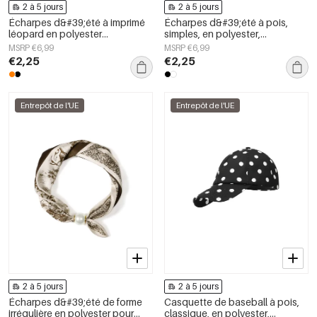
2 à 5 jours
2 à 5 jours
Écharpes d&#39;été à imprimé
Écharpes d&#39;été à pois,
léopard en polyester
simples, en polyester,
décontracté, accessoires du
accessoires du quotidien
MSRP €6,99
MSRP €6,99
quotidien
€2,25
€2,25
Entrepôt de l'UE
Entrepôt de l'UE
2 à 5 jours
2 à 5 jours
Écharpes d&#39;été de forme
Casquette de baseball à pois,
irrégulière en polyester pour
classique, en polyester,