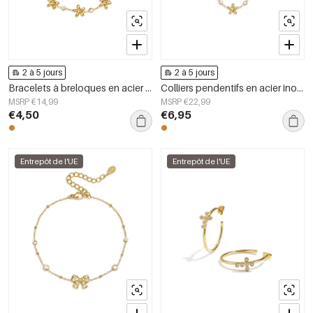
2 à 5 jours
2 à 5 jours
Bracelets à breloques en acier inoxydable, motif floral, collection Daily Simple, bijoux pour femmes
Colliers pendentifs en acier inoxydable plaqué or 14 carats, collection Fleur Simple Daily Simple, bijoux pour femmes
MSRP €14,99
MSRP €22,99
€4,50
€6,95
Entrepôt de l'UE
Entrepôt de l'UE