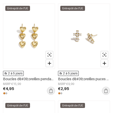
Entrepôt de l'UE
Entrepôt de l'UE
2 à 5 jours
2 à 5 jours
Boucles d&#39;oreilles pendantes en acier inoxydable en forme de cœur, collection Simple Daily Simple, bijoux pour femmes
Boucles d&#39;oreilles puces en acier inoxydable, style croix, collection Daily Simple, bijoux pour femmes
MSRP €15,99
MSRP €9,99
€4,95
€2,95
Entrepôt de l'UE
Entrepôt de l'UE