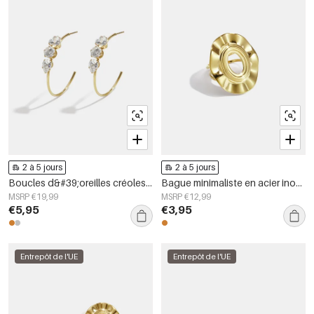
2 à 5 jours
2 à 5 jours
Boucles d&#39;oreilles créoles en acier inoxydable, style simple et quotidien, collection de bijoux pour femmes
Bague minimaliste en acier inoxydable, forme irrégulière, collection Simple Daily Simple, bijoux pour femmes
MSRP €19,99
MSRP €12,99
€5,95
€3,95
Entrepôt de l'UE
Entrepôt de l'UE