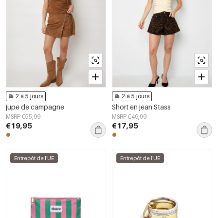
2 à 5 jours
2 à 5 jours
jupe de campagne
Short en jean Stass
MSRP €55,99
MSRP €49,99
€19,95
€17,95
Entrepôt de l'UE
Entrepôt de l'UE