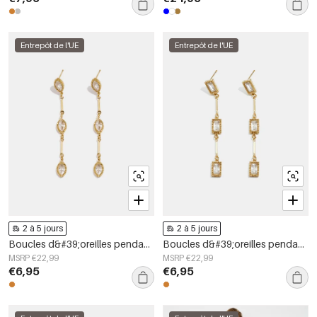
Entrepôt de l'UE
Entrepôt de l'UE
2 à 5 jours
2 à 5 jours
Boucles d&#39;oreilles pendantes en acier inoxydable, forme elliptique, style décontracté, collection simple pour femmes
Boucles d&#39;oreilles pendantes en acier inoxydable, forme géométrique, collection simple pour le quotidien, bijoux pour femmes
MSRP €22,99
MSRP €22,99
€6,95
€6,95