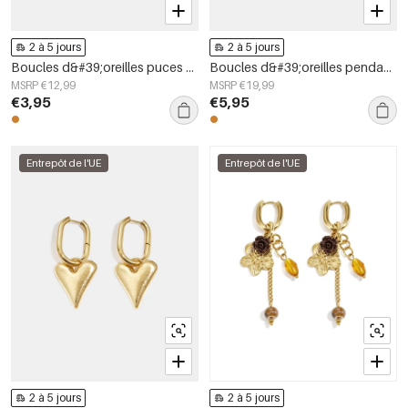
2 à 5 jours
2 à 5 jours
Boucles d&#39;oreilles puces en acier inoxydable, forme géométrique, collection simple pour le quotidien, bijoux pour femmes
Boucles d&#39;oreilles pendantes en acier inoxydable en forme de cœur, collection Daily Simple, bijoux pour femmes
MSRP €12,99
MSRP €19,99
€3,95
€5,95
Entrepôt de l'UE
Entrepôt de l'UE
2 à 5 jours
2 à 5 jours