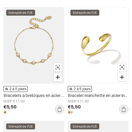
Entrepôt de l'UE
Entrepôt de l'UE
2 à 5 jours
2 à 5 jours
Bracelets à breloques en acier inoxydable, forme géométrique, collection Simple Daily Simple, bijoux pour femmes
Bracelet manchette en acier inoxydable, forme irrégulière, collection Simple Daily Simple, bijoux pour femmes
MSRP €17,99
MSRP €17,99
€5,50
€5,50
Entrepôt de l'UE
Entrepôt de l'UE