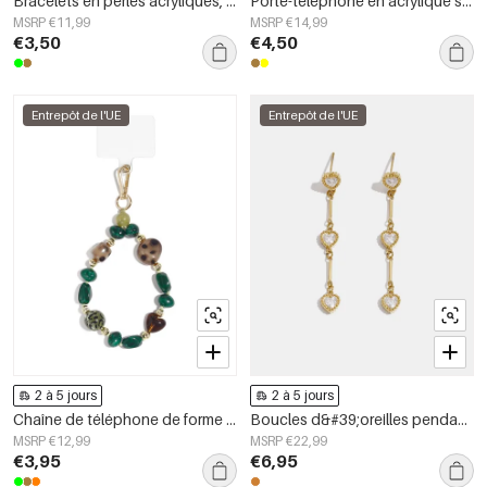
Bracelets en perles acryliques, collection décontractée et simple pour femmes
Porte-téléphone en acrylique simple, forme géométrique, accessoire du quotidien
MSRP €11,99
MSRP €14,99
€3,50
€4,50
Entrepôt de l'UE
Entrepôt de l'UE
2 à 5 jours
2 à 5 jours
Chaîne de téléphone de forme irrégulière, simple, en acrylique, accessoire du quotidien
Boucles d&#39;oreilles pendantes en acier inoxydable, chaîne élégante, collection luxueuse pour femmes, idéales pour les fêtes et les soirées.
MSRP €12,99
MSRP €22,99
€3,95
€6,95