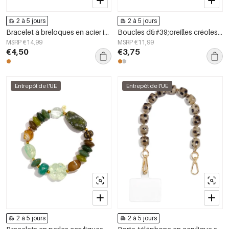
2 à 5 jours
2 à 5 jours
Bracelet à breloques en acier inoxydable plaqué or 14 carats, nœud papillon, collection Simple Daily, bijoux pour femmes
Boucles d&#39;oreilles créoles en acier inoxydable, style croix, collection simple, bijoux pour femmes
MSRP €14,99
MSRP €11,99
€4,50
€3,75
Entrepôt de l'UE
Entrepôt de l'UE
2 à 5 jours
2 à 5 jours