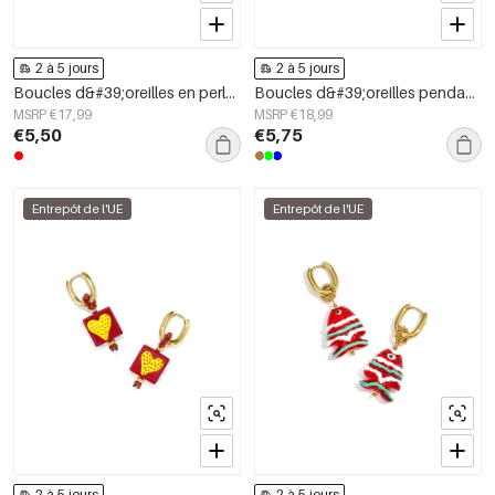
2 à 5 jours
2 à 5 jours
Boucles d&#39;oreilles en perles d&#39;acier inoxydable en forme de cœur, collection Daily Simple, bijoux pour femmes
Boucles d&#39;oreilles pendantes en acier inoxydable, motif floral, collection Daily Simple, bijoux pour femmes
MSRP €17,99
MSRP €18,99
€5,50
€5,75
Entrepôt de l'UE
Entrepôt de l'UE
2 à 5 jours
2 à 5 jours