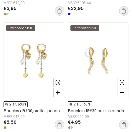
MSRP €12,99
MSRP €105,44
€3,95
€32,95
Entrepôt de l'UE
Entrepôt de l'UE
2 à 5 jours
2 à 5 jours
Boucles d&#39;oreilles pendantes en acier inoxydable en forme de cœur, collection Simple Daily Simple, bijoux pour femmes
Boucles d&#39;oreilles pendantes en acier inoxydable, style serpent, collection Daily Simple, bijoux pour femmes
MSRP €17,99
MSRP €15,99
€5,50
€4,95