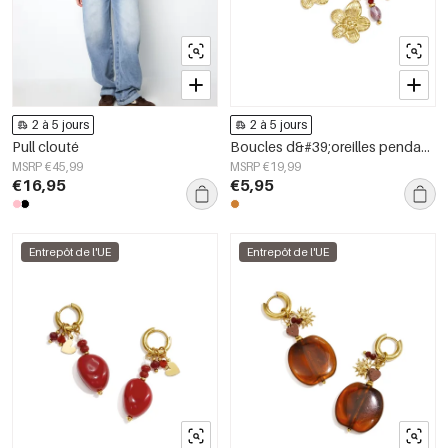
2 à 5 jours
2 à 5 jours
Pull clouté
Boucles d&#39;oreilles pendantes en acier inoxydable, motif floral, collection Daily Simple, bijoux pour femmes
MSRP €45,99
MSRP €19,99
€16,95
€5,95
Entrepôt de l'UE
Entrepôt de l'UE