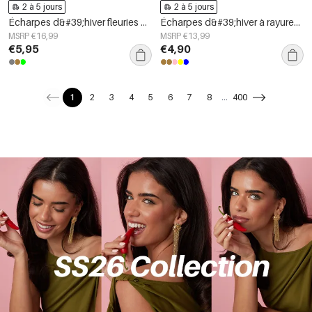
2 à 5 jours
2 à 5 jours
Écharpes d&#39;hiver fleuries en polyester décontracté, accessoires du quotidien
Écharpes d&#39;hiver à rayures en polyester décontracté, accessoires du quotidien
MSRP €16,99
MSRP €13,99
€5,95
€4,90
1
2
3
4
5
6
7
8
...
400