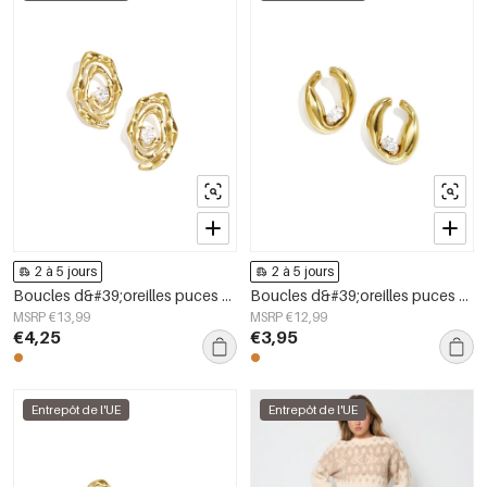
2 à 5 jours
2 à 5 jours
Boucles d&#39;oreilles puces en acier inoxydable, forme irrégulière, collection Simple Daily Simple, bijoux pour femmes
Boucles d&#39;oreilles puces en acier inoxydable, forme irrégulière, collection Simple Daily Simple, bijoux pour femmes
MSRP €13,99
MSRP €12,99
€4,25
€3,95
Entrepôt de l'UE
Entrepôt de l'UE