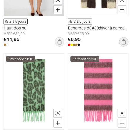
2 à 5 jours
2 à 5 jours
Haut dos nu
Écharpes d&#39;hiver à carreaux, simples, en polyester, accessoires du quotidien
MSRP €32,99
MSRP €18,99
€11,95
€6,95
Entrepôt de l'UE
Entrepôt de l'UE