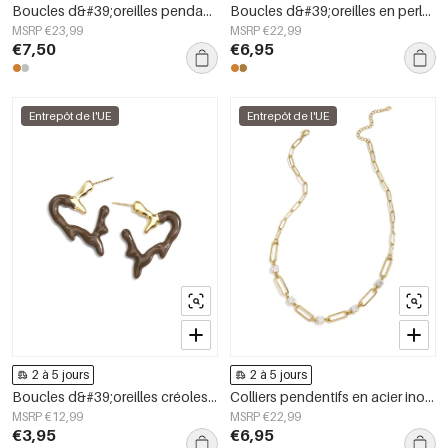
Boucles d&#39;oreilles pendantes en forme de cœur, série simple et décontractée pour le quotidien, bijoux pour femmes
Boucles d&#39;oreilles en perles d&#39;acier inoxydable, style floral, collection romantique décontractée pour le quotidien, bijoux pour femmes
MSRP €23,99
MSRP €22,99
€7,50
€6,95
Entrepôt de l'UE
Entrepôt de l'UE
2 à 5 jours
2 à 5 jours
Boucles d&#39;oreilles créoles en acier inoxydable, style cœur, collection Daily Simple, bijoux pour femmes
Colliers pendentifs en acier inoxydable, collection Cercle Simple Daily Simple, bijoux pour femmes
MSRP €12,99
MSRP €22,99
€3,95
€6,95