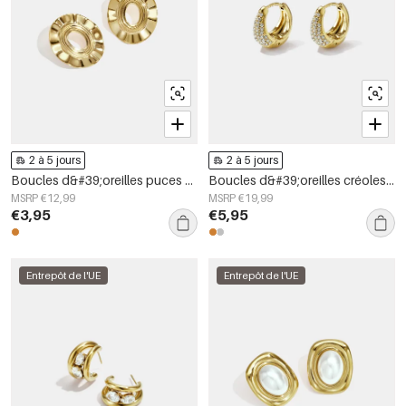
2 à 5 jours
2 à 5 jours
Boucles d&#39;oreilles puces en acier inoxydable, forme irrégulière, collection Simple Daily Simple, bijoux pour femmes
Boucles d&#39;oreilles créoles en acier inoxydable, forme irrégulière, collection Simple Daily Simple, bijoux pour femmes
MSRP €12,99
MSRP €19,99
€3,95
€5,95
Entrepôt de l'UE
Entrepôt de l'UE