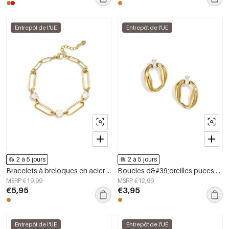
Entrepôt de l'UE
Entrepôt de l'UE
2 à 5 jours
2 à 5 jours
Bracelets à breloques en acier inoxydable, style cercle, collection Daily Simple, bijoux pour femmes
Boucles d&#39;oreilles puces en acier inoxydable, forme irrégulière, collection Simple Daily Simple, bijoux pour femmes
MSRP €19,99
MSRP €12,99
€5,95
€3,95
Entrepôt de l'UE
Entrepôt de l'UE