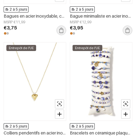
2 à 5 jours
2 à 5 jours
Bagues en acier inoxydable, collection Fleur, bijoux simples pour femmes
Bague minimaliste en acier inoxydable, forme elliptique, collection Simple Daily Simple, bijoux pour femmes
MSRP €11,99
MSRP €12,99
€3,75
€3,95
Entrepôt de l'UE
Entrepôt de l'UE
2 à 5 jours
2 à 5 jours
Colliers pendentifs en acier inoxydable en forme de cœur, collection Daily Simple, bijoux pour femmes
Bracelets en céramique plaqués or 14 carats, collection ethnique florale, style vacances/plage, bijoux pour femmes