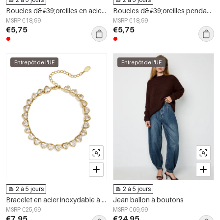
Boucles d&#39;oreilles en acier inoxydable avec perles en forme de cœur, collection Daily Simple, bijoux pour femmes
Boucles d&#39;oreilles pendantes en acier inoxydable, motif poisson, collection Daily Simple, bijoux pour femmes
MSRP €18,99
MSRP €18,99
€5,75
€5,75
Entrepôt de l'UE
Entrepôt de l'UE
2 à 5 jours
2 à 5 jours
Bracelet en acier inoxydable à maillons en forme de cœur, collection Daily Simple, bijoux pour femmes
Jean ballon à boutons
MSRP €25,99
MSRP €69,99
€7,95
€24,95