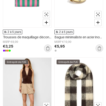
2 à 5 jours
2 à 5 jours
Trousses de maquillage décontractées en polyester pour accessoires quotidiens
Bague minimaliste en acier inoxydable, style cercle, collection Daily Simple, bijoux pour femmes
MSRP €8,99
MSRP €19,99
€3,25
€5,95
Entrepôt de l'UE
Entrepôt de l'UE