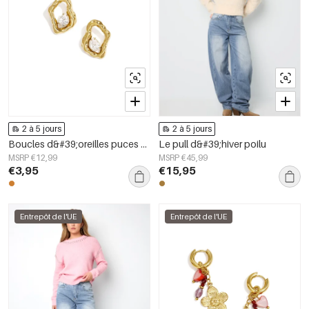
2 à 5 jours
2 à 5 jours
Boucles d&#39;oreilles puces en acier inoxydable, forme géométrique, collection simple pour le quotidien, bijoux pour femmes
Le pull d&#39;hiver poilu
MSRP €12,99
MSRP €45,99
€3,95
€15,95
Entrepôt de l'UE
Entrepôt de l'UE