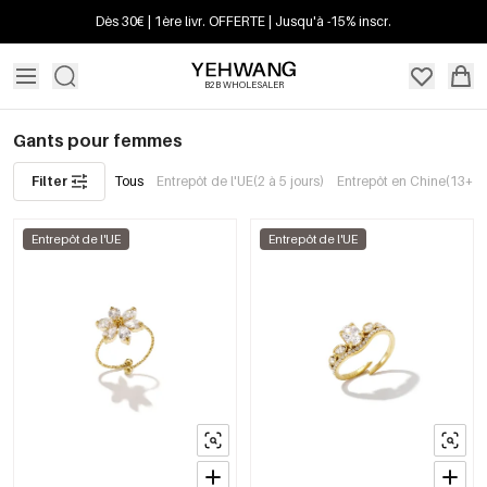
Dès 30€ | 1ère livr. OFFERTE | Jusqu'à -15% inscr.
B2B WHOLESALER
Gants pour femmes
Filter
Tous
Entrepôt de l'UE(2 à 5 jours)
Entrepôt en Chine(13+ jo
Entrepôt de l'UE
Entrepôt de l'UE