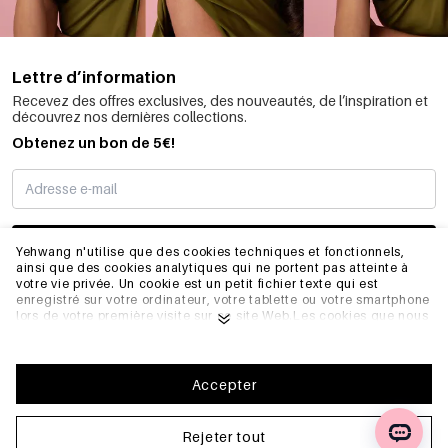
Lettre d’information
Recevez des offres exclusives, des nouveautés, de l’inspiration et
découvrez nos dernières collections.
Obtenez un bon de 5€!
JE M’INSCRIS
Yehwang n'utilise que des cookies techniques et fonctionnels,
ainsi que des cookies analytiques qui ne portent pas atteinte à
votre vie privée. Un cookie est un petit fichier texte qui est
enregistré sur votre ordinateur, votre tablette ou votre smartphone
INFORMATIONS
lors de votre première visite sur ce site Web.Les cookies que nous
utilisons sont nécessaires au fonctionnement technique du site
web et à votre facilité d'utilisation. Ils permettent au site web de
fonctionner correctement et de se souvenir, par exemple, de vos
GÉNÉRAL
préférences. Ils nous permettent également d'optimiser notre site
Accepter
web.Pour vous assurer une bonne expérience de navigation et
d'achat sur Yehwang, nous vous recommandons d'accepter notre
collecte et notre utilisation de cookies. Vous pouvez vous
Rejeter tout
FAQ
désinscrire des cookies en ajustant les paramètres de votre