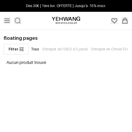
Dès 30€ | 1ère livr. OFFERTE | Jusqu'à -15% inscr.
B2B WHOLESALER
floating pages
Filter
Tous
Entrepôt de l'UE(2 à 5 jours)
Entrepôt en Chine(13+ jo
Aucun produit trouvé