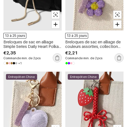
13 à 25 jours
13 à 25 jours
Breloques de sac en alliage
Breloques de sac en alliage de
Simple Series Daily Heart Polka
couleurs assorties, collection
Dots Star
Simple Series Daily Flower
€2,35
€2,21
Commande min. de 2 pcs
Commande min. de 2 pcs
+1
Entrepôt en Chine
Entrepôt en Chine