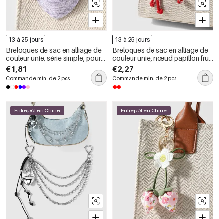
13 à 25 jours
13 à 25 jours
Breloques de sac en alliage de
Breloques de sac en alliage de
couleur unie, série simple, pour
couleur unie, nœud papillon fruit
tous les jours
quotidien, série simple
€1,81
€2,27
Commande min. de 2 pcs
Commande min. de 2 pcs
Entrepôt en Chine
Entrepôt en Chine