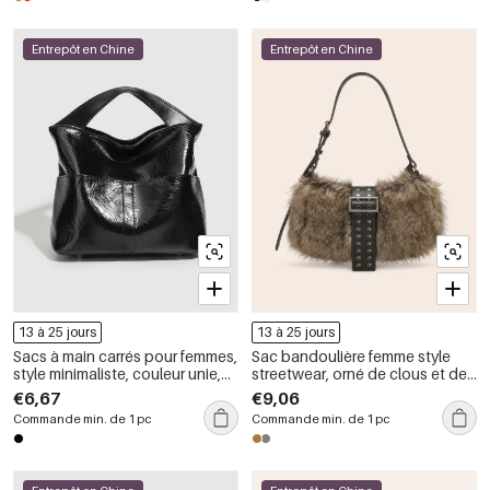
Entrepôt en Chine
Entrepôt en Chine
13 à 25 jours
13 à 25 jours
Sacs à main carrés pour femmes,
Sac bandoulière femme style
style minimaliste, couleur unie,
streetwear, orné de clous et de
en PU
rivets en imitation fourrure,
€6,67
€9,06
couleur unie.
Commande min. de 1 pc
Commande min. de 1 pc