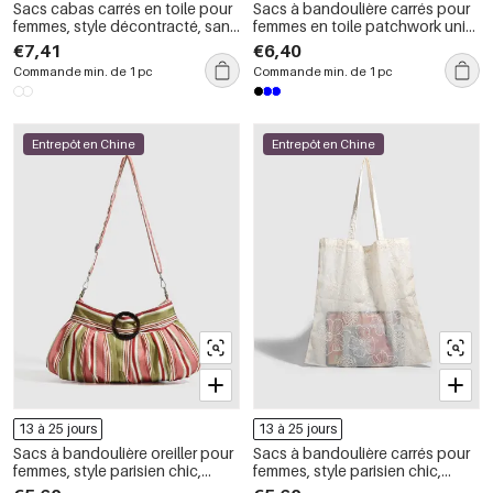
Sacs cabas carrés en toile pour
Sacs à bandoulière carrés pour
femmes, style décontracté, sans
femmes en toile patchwork unie
lettres, à rayures et à pois
à rayures, style décontracté
€7,41
€6,40
Commande min. de 1 pc
Commande min. de 1 pc
Entrepôt en Chine
Entrepôt en Chine
13 à 25 jours
13 à 25 jours
Sacs à bandoulière oreiller pour
Sacs à bandoulière carrés pour
femmes, style parisien chic,
femmes, style parisien chic,
rayures imprimées, couleurs
brodés de fleurs, couleur unie,