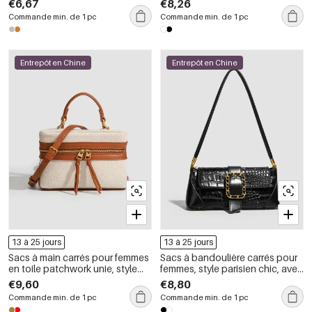
€6,67
€8,26
métalliques, couleur unie et
matelassées, fermetures
Commande min. de 1 pc
Commande min. de 1 pc
chaîne.
métalliques, couleur unie et
chaîne.
Entrepôt en Chine
Entrepôt en Chine
13 à 25 jours
13 à 25 jours
Sacs à main carrés pour femmes
Sacs à bandoulière carrés pour
en toile patchwork unie, style
femmes, style parisien chic, avec
parisien chic
finitions métalliques, couleur
€9,60
€8,80
unie, forme géométrique, en PU
Commande min. de 1 pc
Commande min. de 1 pc
de qualité supérieure