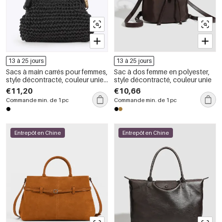
13 à 25 jours
13 à 25 jours
Sacs à main carrés pour femmes,
Sac à dos femme en polyester,
style décontracté, couleur unie,
style décontracté, couleur unie
en papier tissé
€11,20
€10,66
Commande min. de 1 pc
Commande min. de 1 pc
Entrepôt en Chine
Entrepôt en Chine