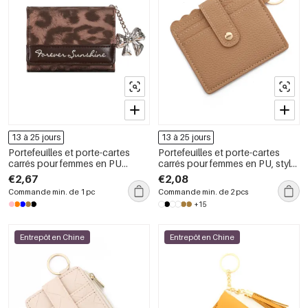
13 à 25 jours
13 à 25 jours
Portefeuilles et porte-cartes
Portefeuilles et porte-cartes
carrés pour femmes en PU
carrés pour femmes en PU, style
imprimé léopard, style
décontracté, matelassés,
€2,67
€2,08
décontracté, avec nœud
imprimés unis, léopard et
Commande min. de 1 pc
Commande min. de 2 pcs
papillon et accessoires
animaux.
+15
métalliques.
Entrepôt en Chine
Entrepôt en Chine