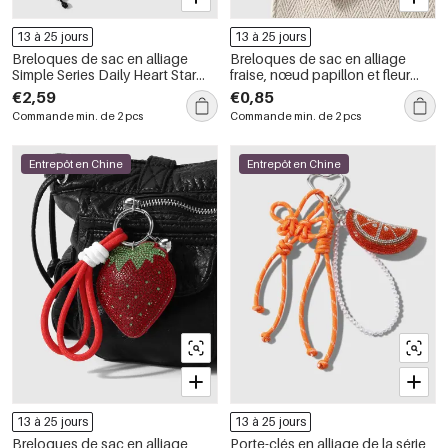
13 à 25 jours
13 à 25 jours
Breloques de sac en alliage
Breloques de sac en alliage
Simple Series Daily Heart Star
fraise, nœud papillon et fleur
Chain
douce, série simple
€2,59
€0,85
Commande min. de 2 pcs
Commande min. de 2 pcs
Entrepôt en Chine
Entrepôt en Chine
13 à 25 jours
13 à 25 jours
Breloques de sac en alliage
Porte-clés en alliage de la série