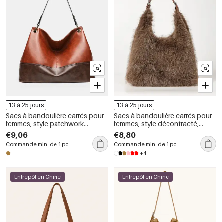
13 à 25 jours
13 à 25 jours
Sacs à bandoulière carrés pour
Sacs à bandoulière carrés pour
femmes, style patchwork
femmes, style décontracté,
décontracté, couleurs
couleur unie, imitation fourrure
€9,06
€8,80
mélangées, en PU de qualité
duveteuse
Commande min. de 1 pc
Commande min. de 1 pc
supérieure
+4
Entrepôt en Chine
Entrepôt en Chine