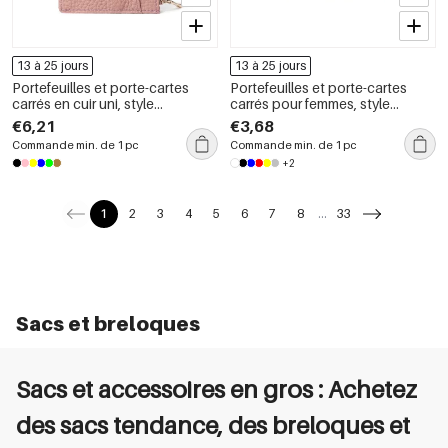
13 à 25 jours
13 à 25 jours
Portefeuilles et porte-cartes
Portefeuilles et porte-cartes
carrés en cuir uni, style
carrés pour femmes, style
décontracté, pour femmes
décontracté, sans pois, en PU
€6,21
€3,68
Commande min. de 1 pc
Commande min. de 1 pc
+2
1
2
3
4
5
6
7
8
...
33
Sacs et breloques
Sacs et accessoires en gros : Achetez
des sacs tendance, des breloques et