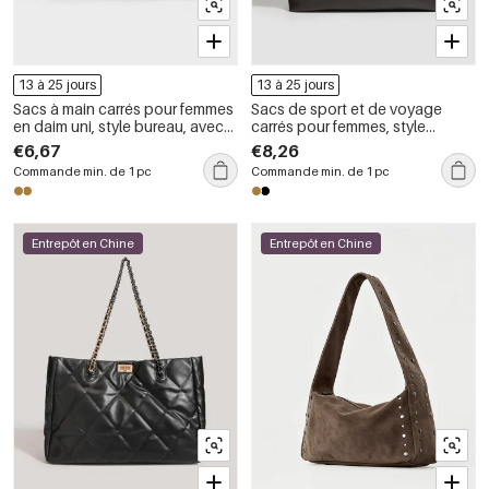
13 à 25 jours
13 à 25 jours
Sacs à main carrés pour femmes
Sacs de sport et de voyage
en daim uni, style bureau, avec
carrés pour femmes, style
quincaillerie en métal
décontracté, couleur unie, en
€6,67
€8,26
PU de qualité supérieure
Commande min. de 1 pc
Commande min. de 1 pc
Entrepôt en Chine
Entrepôt en Chine