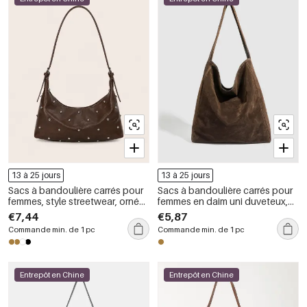
13 à 25 jours
13 à 25 jours
Sacs à bandoulière carrés pour
Sacs à bandoulière carrés pour
femmes, style streetwear, ornés
femmes en daim uni duveteux,
de clous métalliques et de
style décontracté
€7,44
€5,87
rivets, couleur unie, en PU de
Commande min. de 1 pc
Commande min. de 1 pc
qualité supérieure.
Entrepôt en Chine
Entrepôt en Chine