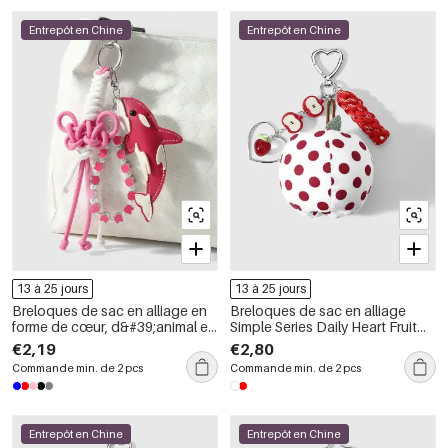
Entrepôt en Chine
Entrepôt en Chine
13 à 25 jours
13 à 25 jours
Breloques de sac en alliage en
Breloques de sac en alliage
forme de cœur, d&#39;animal et
Simple Series Daily Heart Fruit
de nœud papillon, collection
Polka Dots
€2,19
€2,80
quotidienne Simple Series
Commande min. de 2 pcs
Commande min. de 2 pcs
Entrepôt en Chine
Entrepôt en Chine