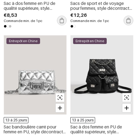
Sac à dos femme en PU de
Sacs de sport et de voyage
qualité supérieure, style
pour femmes, style décontracté,
décontracté, surpiqûres
avec quincaillerie métallique et
€8,53
€12,26
matelassées, finitions
clous, couleur unie, en PU de
Commande min. de 1 pc
Commande min. de 1 pc
métalliques, couleur unie.
qualité supérieure.
Entrepôt en Chine
Entrepôt en Chine
13 à 25 jours
13 à 25 jours
Sac bandoulière carré pour
Sac à dos femme en PU de
femme en PU, style décontracté,
qualité supérieure, style
surpiqûres matelassées, finitions
décontracté, surpiqûres