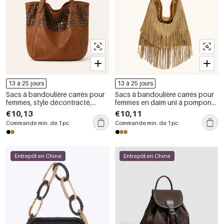
13 à 25 jours
13 à 25 jours
Sacs à bandoulière carrés pour
Sacs à bandoulière carrés pour
femmes, style décontracté,
femmes en daim uni à pompons
ornés de clous métalliques et de
style bohème
€10,13
€10,11
rivets, couleur unie, en PU de
Commande min. de 1 pc
Commande min. de 1 pc
qualité supérieure.
Entrepôt en Chine
Entrepôt en Chine