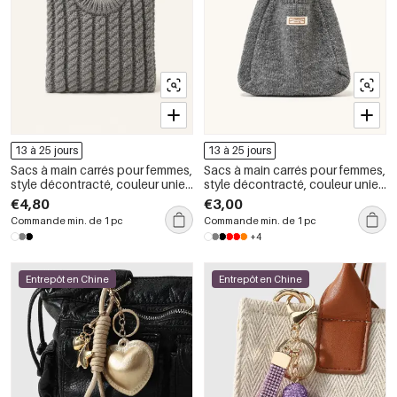
13 à 25 jours
13 à 25 jours
Sacs à main carrés pour femmes,
Sacs à main carrés pour femmes,
style décontracté, couleur unie,
style décontracté, couleur unie,
en polyester tissé
en polyester tissé
€4,80
€3,00
Commande min. de 1 pc
Commande min. de 1 pc
+4
Entrepôt en Chine
Entrepôt en Chine