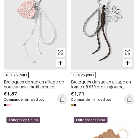
13 à 25 jours
13 à 25 jours
Breloques de sac en alliage de
Breloques de sac en alliage en
couleur unie, motif cœur et
forme d&#39;étoile ajourée,
nœud papillon, collection
collection Daily Flower de la
€1,87
€1,71
Simple Series Daily
série Simple
Commande min. de 2 pcs
Commande min. de 2 pcs
Entrepôt en Chine
Entrepôt en Chine