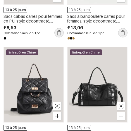
13 à 25 jours
13 à 25 jours
Sacs cabas carrés pour femmes
Sacs à bandoulière carrés pour
en PU, style décontracté,
femmes, style décontracté,
surpiqûres matelassées,
ornés de clous métalliques et de
€8,53
€13,06
quincaillerie métallique, couleur
rivets en daim uni
Commande min. de 1 pc
Commande min. de 1 pc
unie, chaîne.
Entrepôt en Chine
Entrepôt en Chine
13 à 25 jours
13 à 25 jours