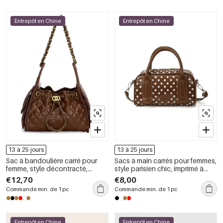
Entrepôt en Chine
Entrepôt en Chine
13 à 25 jours
13 à 25 jours
Sac à bandoulière carré pour
Sacs à main carrés pour femmes,
femme, style décontracté,
style parisien chic, imprimé à
matelassé, finitions métalliques,
pois unis, en PU de qualité
€12,70
€8,00
couleur unie, chaîne, en PU de
supérieure
Commande min. de 1 pc
Commande min. de 1 pc
qualité supérieure
Entrepôt en Chine
Entrepôt en Chine