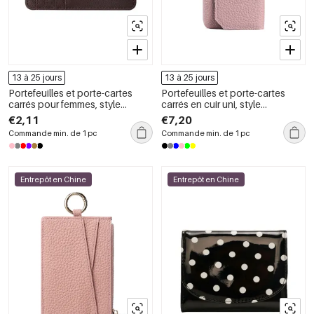
13 à 25 jours
13 à 25 jours
Portefeuilles et porte-cartes
Portefeuilles et porte-cartes
carrés pour femmes, style
carrés en cuir uni, style
décontracté, couleur unie, en
décontracté, pour femmes
€2,11
€7,20
PU
Commande min. de 1 pc
Commande min. de 1 pc
Entrepôt en Chine
Entrepôt en Chine