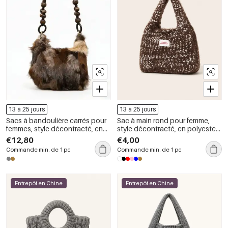
13 à 25 jours
13 à 25 jours
Sacs à bandoulière carrés pour
Sac à main rond pour femme,
femmes, style décontracté, en
style décontracté, en polyester
imitation fourrure patchwork
tissé uni et duveteux
€12,80
€4,00
duveteuse
Commande min. de 1 pc
Commande min. de 1 pc
Entrepôt en Chine
Entrepôt en Chine