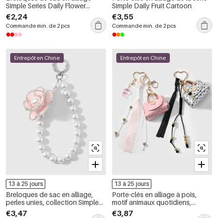
Simple Series Daily Flower
Simple Daily Fruit Cartoon
Animal Fruit Strawberry
€2,24
€3,55
Commande min. de 2 pcs
Commande min. de 2 pcs
Entrepôt en Chine
Entrepôt en Chine
13 à 25 jours
13 à 25 jours
Breloques de sac en alliage,
Porte-clés en alliage à pois,
perles unies, collection Simple
motif animaux quotidiens,
Series Daily Flower
collection Simple Series
€3,47
€3,87