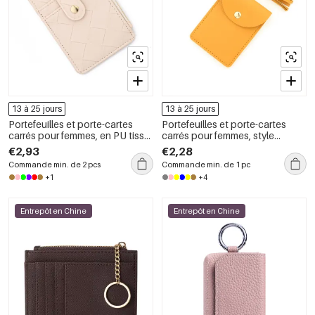
13 à 25 jours
13 à 25 jours
Portefeuilles et porte-cartes
Portefeuilles et porte-cartes
carrés pour femmes, en PU tissé
carrés pour femmes, style
uni, style décontracté
décontracté, couleur unie, en
€2,93
€2,28
PU avec pompon
Commande min. de 2 pcs
Commande min. de 1 pc
+1
+4
Entrepôt en Chine
Entrepôt en Chine