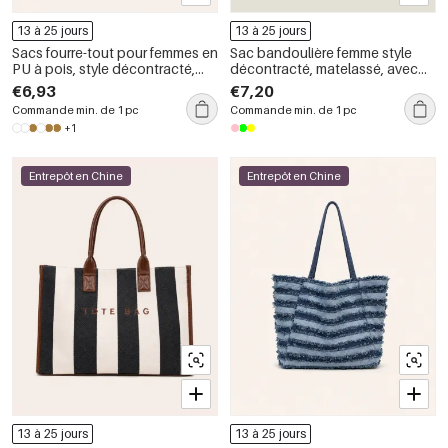
13 à 25 jours
13 à 25 jours
Sacs fourre-tout pour femmes en
Sac bandoulière femme style
PU à pois, style décontracté,
décontracté, matelassé, avec
avec quincaillerie en métal et
finitions métalliques et chaîne
€6,93
€7,20
couleur unie
en PVC uni
Commande min. de 1 pc
Commande min. de 1 pc
+1
Entrepôt en Chine
Entrepôt en Chine
13 à 25 jours
13 à 25 jours