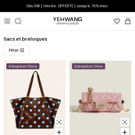
Dès 30€ | 1ère livr. OFFERTE | Jusqu'à -15% inscr.
B2B WHOLESALER
Sacs et breloques
Filter
Entrepôt en Chine
Entrepôt en Chine