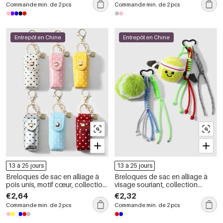
Commande min. de 2 pcs
Commande min. de 2 pcs
Entrepôt en Chine
Entrepôt en Chine
13 à 25 jours
13 à 25 jours
Breloques de sac en alliage à
Breloques de sac en alliage à
pois unis, motif cœur, collection
visage souriant, collection
Simple Series Daily
Simple Series Daily Patchwork
€2,64
€2,32
Commande min. de 2 pcs
Commande min. de 2 pcs