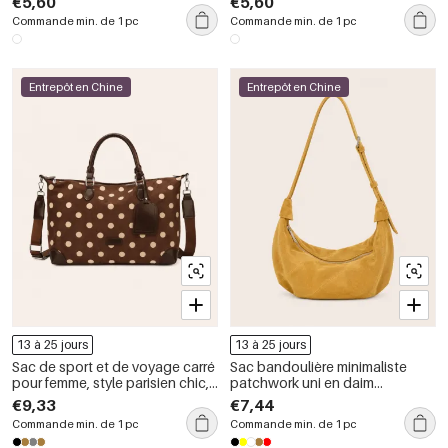
€5,60
€5,60
mélangées, en polyester.
en polyester ajouré
Commande min. de 1 pc
Commande min. de 1 pc
Entrepôt en Chine
Entrepôt en Chine
13 à 25 jours
13 à 25 jours
Sac de sport et de voyage carré
Sac bandoulière minimaliste
pour femme, style parisien chic,
patchwork uni en daim
sans pois unis
patchwork, style sac à main
€9,33
€7,44
Commande min. de 1 pc
Commande min. de 1 pc