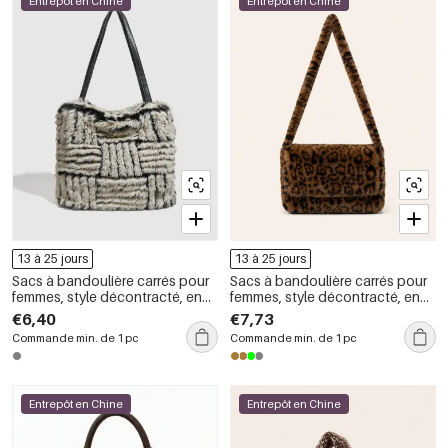
Entrepôt en Chine
Entrepôt en Chine
13 à 25 jours
13 à 25 jours
Sacs à bandoulière carrés pour
Sacs à bandoulière carrés pour
femmes, style décontracté, en
femmes, style décontracté, en
imitation fourrure à rayures
fausse fourrure imprimée
€6,40
€7,73
duveteuses
léopard.
Commande min. de 1 pc
Commande min. de 1 pc
Entrepôt en Chine
Entrepôt en Chine