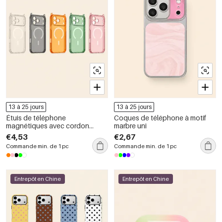
13 à 25 jours
13 à 25 jours
Étuis de téléphone
Coques de téléphone à motif
magnétiques avec cordon
marbre uni
détachable aux quatre coins
€4,53
€2,67
Commande min. de 1 pc
Commande min. de 1 pc
Entrepôt en Chine
Entrepôt en Chine