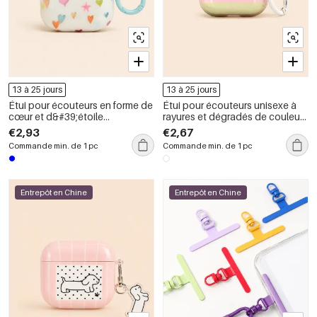
13 à 25 jours
13 à 25 jours
Étui pour écouteurs en forme de
Étui pour écouteurs unisexe à
cœur et d&#39;étoile
rayures et dégradés de couleurs
multicolore
mélangées
€2,93
€2,67
Commande min. de 1 pc
Commande min. de 1 pc
Entrepôt en Chine
Entrepôt en Chine