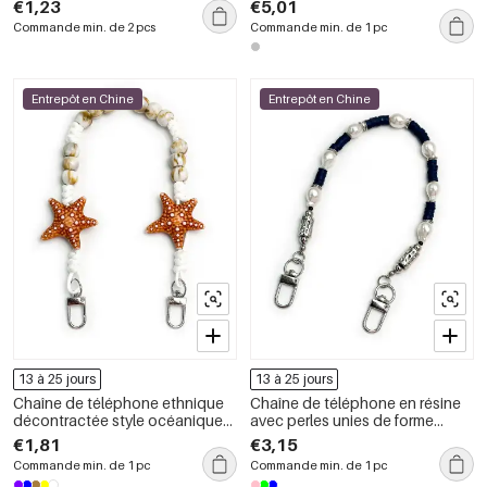
€1,23
€5,01
Commande min. de 2 pcs
Commande min. de 1 pc
Entrepôt en Chine
Entrepôt en Chine
13 à 25 jours
13 à 25 jours
Chaîne de téléphone ethnique
Chaîne de téléphone en résine
décontractée style océanique
avec perles unies de forme
avec perles en forme
irrégulière, collection Simple
€1,81
€3,15
d&#39;étoile de mer et dégradé
Series Daily
Commande min. de 1 pc
Commande min. de 1 pc
de couleurs en résine