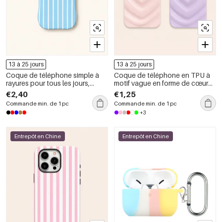
13 à 25 jours
13 à 25 jours
Coque de téléphone simple à
Coque de téléphone en TPU à
rayures pour tous les jours,
motif vague en forme de cœur
deux-en-un
3D électroplaqué
€2,40
€1,25
Commande min. de 1 pc
Commande min. de 1 pc
+3
Entrepôt en Chine
Entrepôt en Chine