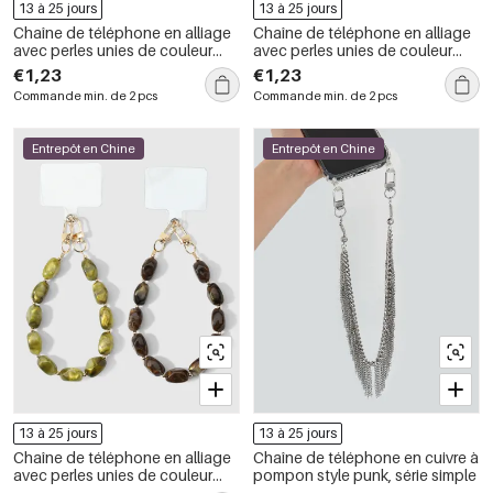
13 à 25 jours
13 à 25 jours
Chaîne de téléphone en alliage
Chaîne de téléphone en alliage
avec perles unies de couleur
avec perles unies de couleur
unie, série simple.
unie, série simple.
€1,23
€1,23
Commande min. de 2 pcs
Commande min. de 2 pcs
Entrepôt en Chine
Entrepôt en Chine
13 à 25 jours
13 à 25 jours
Chaîne de téléphone en alliage
Chaîne de téléphone en cuivre à
avec perles unies de couleur
pompon style punk, série simple
unie, série simple.