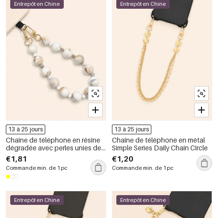
Entrepôt en Chine
Entrepôt en Chine
13 à 25 jours
13 à 25 jours
Chaîne de téléphone en résine
Chaîne de téléphone en métal
dégradée avec perles unies de
Simple Series Daily Chain Circle
la série Simple Daily.
€1,81
€1,20
Commande min. de 1 pc
Commande min. de 1 pc
Entrepôt en Chine
Entrepôt en Chine