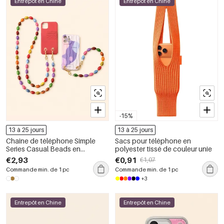
Entrepôt en Chine
Entrepôt en Chine
-15%
13 à 25 jours
13 à 25 jours
Chaîne de téléphone Simple
Sacs pour téléphone en
Series Casual Beads en
polyester tissé de couleur unie
acrylique multicolore
€2,93
€0,91
€1,07
Commande min. de 1 pc
Commande min. de 1 pc
+3
Entrepôt en Chine
Entrepôt en Chine