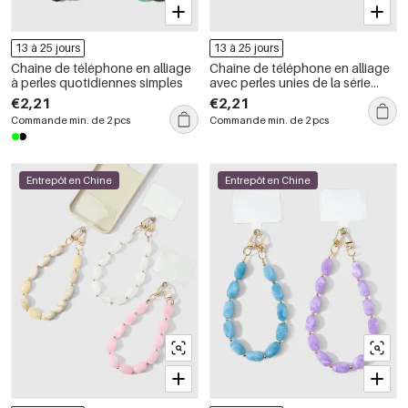
13 à 25 jours
13 à 25 jours
Chaîne de téléphone en alliage
Chaîne de téléphone en alliage
à perles quotidiennes simples
avec perles unies de la série
Simple
€2,21
€2,21
Commande min. de 2 pcs
Commande min. de 2 pcs
Entrepôt en Chine
Entrepôt en Chine