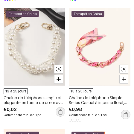
Entrepôt en Chine
Entrepôt en Chine
13 à 25 jours
13 à 25 jours
Chaîne de téléphone simple et
Chaîne de téléphone Simple
élégante en forme de cœur avec
Series Casual à imprimé floral,
nœud papillon, couleur unie,
léopard, rayures, carreaux et
€0,62
€0,98
imitation perle et perles
pois, en tissu tissé dégradé de
Commande min. de 1 pc
Commande min. de 1 pc
artificielles.
couleurs.