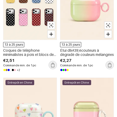
13 à 25 jours
13 à 25 jours
Coques de téléphone
Étui d&#39;écouteurs à
minimalistes à pois et blocs de
dégradé de couleurs mélangées
couleur deux-en-un
€2,51
€2,27
Commande min. de 1 pc
Commande min. de 1 pc
+2
Entrepôt en Chine
Entrepôt en Chine