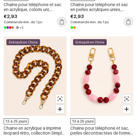
Chaîne pour téléphone et sac
Chaîne pour téléphone et sac
en acrylique, coloris uni,
en perles acryliques unies,
dégradé, style décontracté,
dégradées et de couleur unie et
€2,93
€2,93
série simple.
décontractée, collection Simple
Commande min. de 1 pc
Commande min. de 1 pc
Series.
+2
Entrepôt en Chine
Entrepôt en Chine
13 à 25 jours
13 à 25 jours
Chaîne en acrylique à imprimé
Chaîne pour téléphone et sac,
léopard rétro, collection Simple
perles décontractées de forme