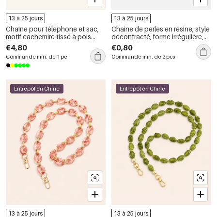
13 à 25 jours
13 à 25 jours
Chaîne pour téléphone et sac,
Chaîne de perles en résine, style
motif cachemire tissé à pois
décontracté, forme irrégulière,
fleuris, collection Simple Series
pour téléphone et sac
€4,80
€0,80
Casual. Chaîne en polyester
Commande min. de 1 pc
Commande min. de 2 pcs
pour téléphone et sac.
Entrepôt en Chine
Entrepôt en Chine
13 à 25 jours
13 à 25 jours