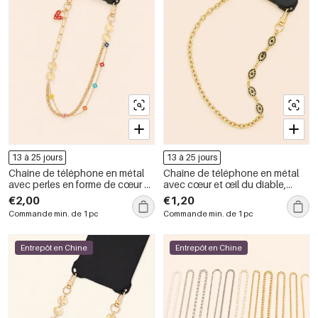
13 à 25 jours
13 à 25 jours
Chaîne de téléphone en métal
Chaîne de téléphone en métal
avec perles en forme de cœur et
avec cœur et œil du diable,
de trèfle, collection Simple
collection Simple Series Daily
€2,00
€1,20
Series Daily Flower, couleurs
Commande min. de 1 pc
Commande min. de 1 pc
assorties.
Entrepôt en Chine
Entrepôt en Chine