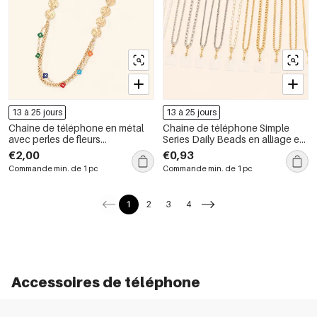
13 à 25 jours
13 à 25 jours
Chaîne de téléphone en métal
Chaîne de téléphone Simple
avec perles de fleurs
Series Daily Beads en alliage et
multicolores et motif trèfle,
perles artificielles
€2,00
€0,93
collection Simple Series Daily
Commande min. de 1 pc
Commande min. de 1 pc
Flower Beads.
1
2
3
4
Accessoires de téléphone