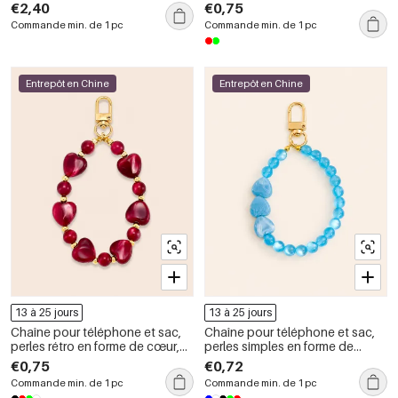
Series, pour téléphone et sac.
irrégulière, couleurs dégradées,
€2,40
€0,75
série simple, en résine.
Commande min. de 1 pc
Commande min. de 1 pc
Entrepôt en Chine
Entrepôt en Chine
13 à 25 jours
13 à 25 jours
Chaîne pour téléphone et sac,
Chaîne pour téléphone et sac,
perles rétro en forme de cœur,
perles simples en forme de
couleur unie, dégradée, en
cœur, couleur unie, dégradé de
€0,75
€0,72
résine, collection romantique
résine, série romantique
Commande min. de 1 pc
Commande min. de 1 pc