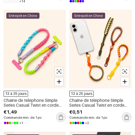
+14
Entrepôt en Chine
Entrepôt en Chine
13 à 25 jours
13 à 25 jours
Chaîne de téléphone Simple
Chaîne de téléphone Simple
Series Casual Twist en corde
Series Casual Twist en corde
tressée multicolore
tressée multicolore
€1,49
€0,51
Commande min. de 1 pc
Commande min. de 1 pc
+1
+3