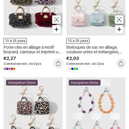
13 à 25 jours
13 à 25 jours
Porte-clés en alliage à motif
Breloques de sac en alliage,
léopard, carreaux et imprimé uni,
couleurs unies et mélangées,
style rétro, couleurs mélangées,
série simple, pour tous les jours
€2,27
€2,03
série simple
Commande min. de 2 pcs
Commande min. de 2 pcs
Entrepôt en Chine
Entrepôt en Chine