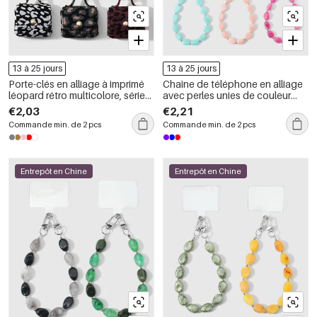
13 à 25 jours
13 à 25 jours
Porte-clés en alliage à imprimé
Chaîne de téléphone en alliage
léopard rétro multicolore, série
avec perles unies de couleur
simple
unie, série simple.
€2,03
€2,21
Commande min. de 2 pcs
Commande min. de 2 pcs
Entrepôt en Chine
Entrepôt en Chine