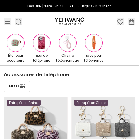
Dès 30€ | 1ère livr. OFFERTE | Jusqu'à -15% inscr.
B2B WHOLESALER
Étui pour
Étui de
Chaîne
Sacs pour
écouteurs
téléphone
téléphonique
téléphones
Accessoires de téléphone
Filter
Entrepôt en Chine
Entrepôt en Chine