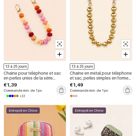
13 à 25 jours
13 à 25 jours
Chaîne pour téléphone et sac
Chaîne en métal pour téléphone
en perles unies de la série
et sac, perles simples en forme
Simple Daily, dégradé de
de cœur, collection romantique
€1,39
€1,49
couleurs.
Commande min. de 1 pc
Commande min. de 1 pc
+22
Entrepôt en Chine
Entrepôt en Chine