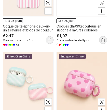
13 à 25 jours
13 à 25 jours
Coque de téléphone deux-en-
Coques d&#39;écouteurs en
un à rayures et blocs de couleur
silicone à rayures colorées
€2,47
€1,07
Commande min. de 1 pc
Commande min. de 3 pcs
+2
Entrepôt en Chine
Entrepôt en Chine