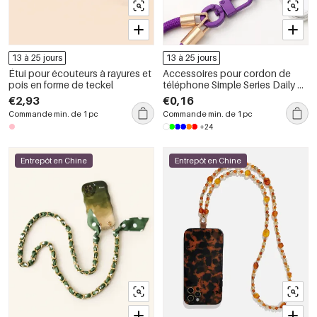
13 à 25 jours
13 à 25 jours
Étui pour écouteurs à rayures et
Accessoires pour cordon de
pois en forme de teckel
téléphone Simple Series Daily en
métal uni avec connecteur de
€2,93
€0,16
carte
Commande min. de 1 pc
Commande min. de 1 pc
+24
Entrepôt en Chine
Entrepôt en Chine