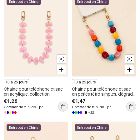
Entrepôt en Chine
Entrepôt en Chine
13 à 25 jours
13 à 25 jours
Chaîne pour téléphone et sac
Chaîne pour téléphone et sac
en acrylique, collection
en perles rétro simples, dégradé
romantique, motif cœur simple,
de couleurs, acrylique.
€1,28
€1,47
couleur unie dégradée.
Commande min. de 1 pc
Commande min. de 1 pc
+22
Entrepôt en Chine
Entrepôt en Chine