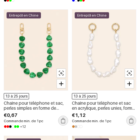
Entrepôt en Chine
Entrepôt en Chine
13 à 25 jours
13 à 25 jours
Chaîne pour téléphone et sac,
Chaîne pour téléphone et sac
perles simples en forme de
en acrylique, perles unies, forme
cœur, couleur unie, dégradé de
irrégulière élégante et simple,
€0,67
€1,12
résine, série romantique
collection Simple Series.
Commande min. de 1 pc
Commande min. de 1 pc
+12