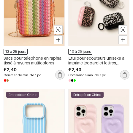
13 à 25 jours
13 à 25 jours
Sacs pour téléphone en raphia
Étui pour écouteurs unisexe à
tissé à rayures multicolores
imprimé léopard et lettres,
couleurs mélangées
€2,40
€2,40
Commande min. de 1 pc
Commande min. de 1 pc
Entrepôt en Chine
Entrepôt en Chine