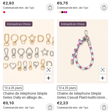
€2,93
€0,75
Commande min. de 1 pc
Commande min. de 1 pc
Entrepôt en Chine
Entrepôt en Chine
13 à 25 jours
13 à 25 jours
Chaîne de téléphone Simple
Chaîne de téléphone Simple
Series Daily en alliage de
Series Casual Plaid multicolore
couleur unie
tissée en corde tressée
€0,10
€2,23
Commande min. de 1 pc
Commande min. de 1 pc