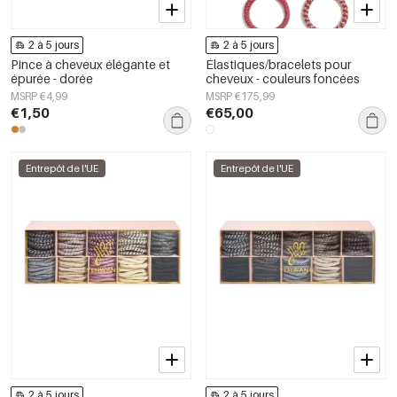
2 à 5 jours
2 à 5 jours
Pince à cheveux élégante et
Élastiques/bracelets pour
épurée - dorée
cheveux - couleurs foncées
MSRP €4,99
MSRP €175,99
€1,50
€65,00
Entrepôt de l'UE
Entrepôt de l'UE
2 à 5 jours
2 à 5 jours