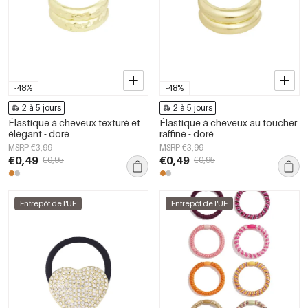
-48%
-48%
2 à 5 jours
2 à 5 jours
Élastique à cheveux texturé et
Élastique à cheveux au toucher
élégant - doré
raffiné - doré
MSRP €3,99
MSRP €3,99
€0,49
€0,49
€0,95
€0,95
Entrepôt de l'UE
Entrepôt de l'UE