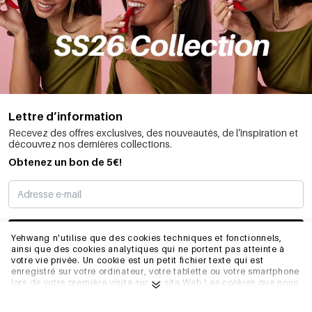
Lettre d’information
Recevez des offres exclusives, des nouveautés, de l’inspiration et
découvrez nos dernières collections.
Obtenez un bon de 5€!
JE M’INSCRIS
Yehwang n'utilise que des cookies techniques et fonctionnels,
ainsi que des cookies analytiques qui ne portent pas atteinte à
votre vie privée. Un cookie est un petit fichier texte qui est
enregistré sur votre ordinateur, votre tablette ou votre smartphone
INFORMATIONS
lors de votre première visite sur ce site Web.Les cookies que nous
utilisons sont nécessaires au fonctionnement technique du site
web et à votre facilité d'utilisation. Ils permettent au site web de