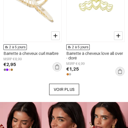
2 à 5 jours
2 à 5 jours
Barrette à cheveux curl marbre
Barrette à cheveux love all over
- doré
MSRP €8,99
€2,95
MSRP €4,99
€1,25
VOIR PLUS