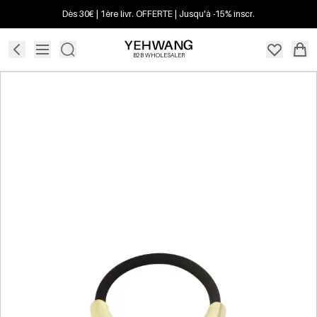
Dès 30€ | 1ère livr. OFFERTE | Jusqu'à -15% inscr.
B2B WHOLESALER