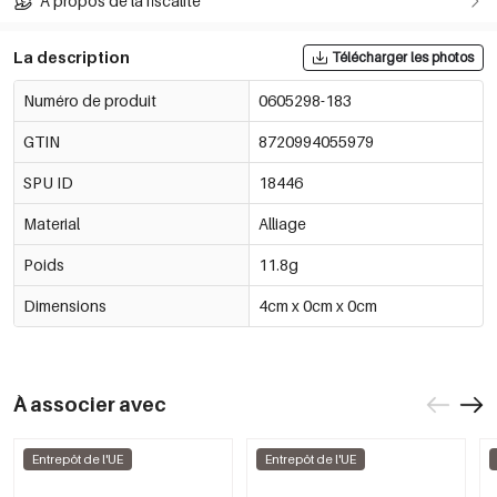
À propos de la fiscalité
La description
Télécharger les photos
Numéro de produit
0605298-183
GTIN
8720994055979
SPU ID
18446
Material
Alliage
Poids
11.8g
Dimensions
4cm x 0cm x 0cm
À associer avec
Entrepôt de l'UE
Entrepôt de l'UE