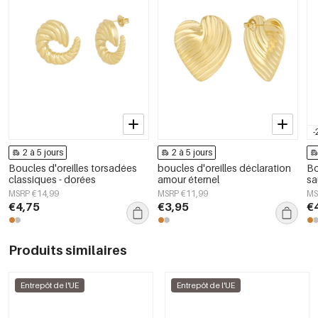
-
2 à 5 jours
2 à 5 jours
Boucles d'oreilles torsadées
boucles d'oreilles déclaration
Bo
classiques - dorées
amour éternel
sa
MSRP €14,99
MSRP €11,99
MS
€4,75
€3,95
€
Produits similaires
Entrepôt de l'UE
Entrepôt de l'UE