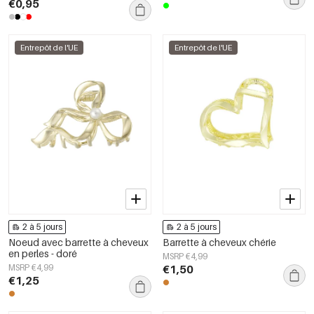
€0,95
Entrepôt de l'UE
Entrepôt de l'UE
2 à 5 jours
2 à 5 jours
Noeud avec barrette à cheveux
Barrette à cheveux chérie
en perles - doré
MSRP €4,99
MSRP €4,99
€1,50
€1,25