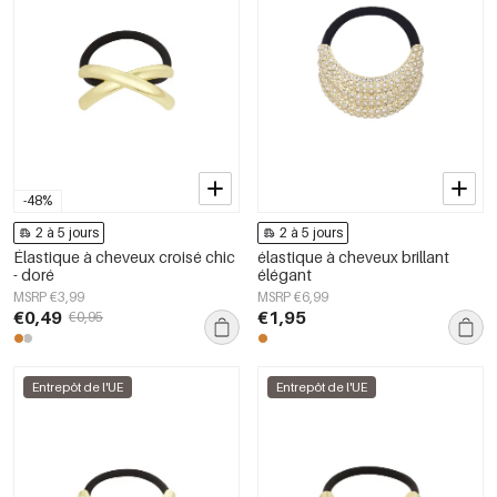
-48%
2 à 5 jours
2 à 5 jours
Élastique à cheveux croisé chic
élastique à cheveux brillant
- doré
élégant
MSRP €3,99
MSRP €6,99
€0,49
€1,95
€0,95
Entrepôt de l'UE
Entrepôt de l'UE