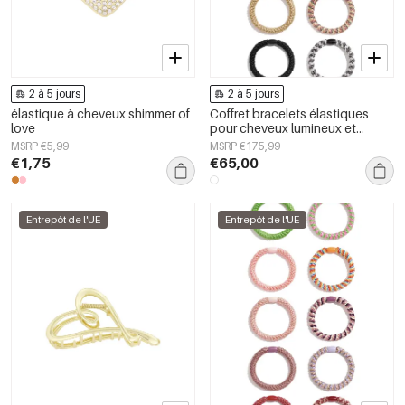
2 à 5 jours
2 à 5 jours
élastique à cheveux shimmer of
Coffret bracelets élastiques
love
pour cheveux lumineux et
basiques - multi
MSRP €5,99
MSRP €175,99
€1,75
€65,00
Entrepôt de l'UE
Entrepôt de l'UE