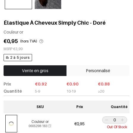
Élastique À Cheveux Simply Chic - Doré
Couleur or
€0,95
(hors TVA)
MSRP €3,99
2 à 5 jours
Vente en gros
Personnalisé
Prix
€0.92
€0.90
€0.88
Quantité
5-9
10-19
≥20
SKU
Prix
Quantité
Couleur or
€0,95
0605298-183
Out Of Stock