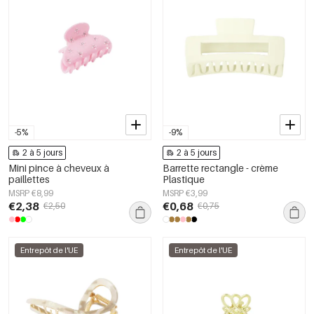
-5%
-9%
2 à 5 jours
2 à 5 jours
Mini pince à cheveux à
Barrette rectangle - crème
paillettes
Plastique
MSRP €8,99
MSRP €3,99
€2,38
€0,68
€2,50
€0,75
Entrepôt de l'UE
Entrepôt de l'UE