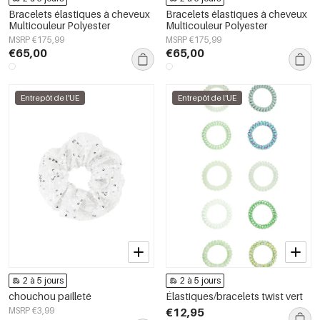
Bracelets élastiques à cheveux
Bracelets élastiques à cheveux
Multicouleur Polyester
Multicouleur Polyester
MSRP €175,99
MSRP €175,99
€65,00
€65,00
Entrepôt de l'UE
Entrepôt de l'UE
2 à 5 jours
2 à 5 jours
chouchou pailleté
Élastiques/bracelets twist vert
MSRP €3,99
€12,95