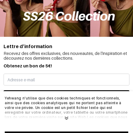
Lettre d’information
Recevez des offres exclusives, des nouveautés, de l’inspiration et
découvrez nos dernières collections.
Obtenez un bon de 5€!
JE M’INSCRIS
Yehwang n'utilise que des cookies techniques et fonctionnels,
ainsi que des cookies analytiques qui ne portent pas atteinte à
votre vie privée. Un cookie est un petit fichier texte qui est
enregistré sur votre ordinateur, votre tablette ou votre smartphone
INFORMATIONS
lors de votre première visite sur ce site Web.Les cookies que nous
utilisons sont nécessaires au fonctionnement technique du site
web et à votre facilité d'utilisation. Ils permettent au site web de
fonctionner correctement et de se souvenir, par exemple, de vos