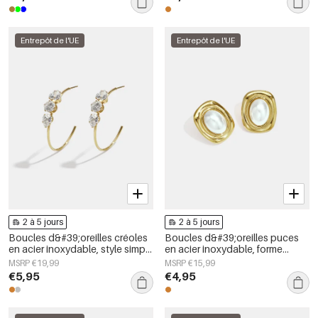
femmes
Entrepôt de l'UE
Entrepôt de l'UE
2 à 5 jours
2 à 5 jours
Boucles d&#39;oreilles créoles
Boucles d&#39;oreilles puces
en acier inoxydable, style simple
en acier inoxydable, forme
et quotidien, collection de
géométrique, collection simple
MSRP €19,99
MSRP €15,99
bijoux pour femmes
pour le quotidien, bijoux pour
€5,95
€4,95
femmes