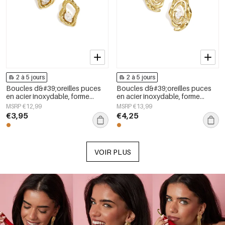
2 à 5 jours
2 à 5 jours
Boucles d&#39;oreilles puces
Boucles d&#39;oreilles puces
en acier inoxydable, forme
en acier inoxydable, forme
géométrique, collection simple
irrégulière, collection Simple
MSRP €12,99
MSRP €13,99
pour le quotidien, bijoux pour
Daily Simple, bijoux pour
€3,95
€4,25
femmes
femmes
VOIR PLUS