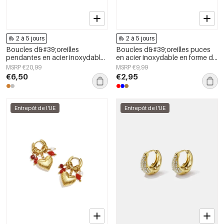
2 à 5 jours
2 à 5 jours
Boucles d&#39;oreilles
Boucles d&#39;oreilles puces
pendantes en acier inoxydable,
en acier inoxydable en forme de
forme géométrique, collection
cœur, collection Daily Simple,
MSRP €20,99
MSRP €9,99
simple pour le quotidien, bijoux
bijoux pour femmes
€6,50
€2,95
pour femmes
Entrepôt de l'UE
Entrepôt de l'UE