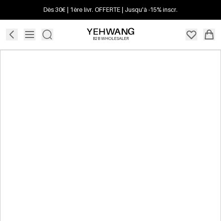
Dès 30€ | 1ère livr. OFFERTE | Jusqu'à -15% inscr.
B2B WHOLESALER