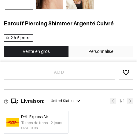
Earcuff Piercing Shimmer Argenté Cuivré
2 à 5 jours
Vente en gros
Personnalisé
ADD
Livraison:
1/1
United States
DHL Express Air
Temps de transit 2 jours
ouvrables