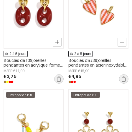
2 à 5 jours
2 à 5 jours
Boucles d&#39;oreilles
Boucles d&#39;oreilles
pendantes en acrylique, forme
pendantes en acier inoxydable
géométrique, collection simple
en forme de cœur, collection
MSRP €11,99
MSRP €15,99
et décontractée pour femmes
Daily Simple, bijoux pour
€3,75
€4,95
femmes
Entrepôt de l'UE
Entrepôt de l'UE