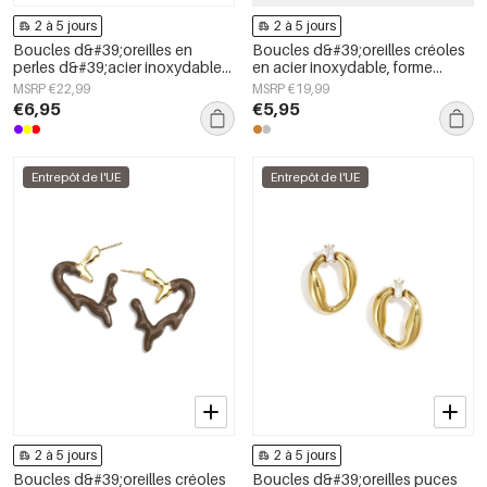
2 à 5 jours
2 à 5 jours
Boucles d&#39;oreilles en
Boucles d&#39;oreilles créoles
perles d&#39;acier inoxydable
en acier inoxydable, forme
en forme de cœur, collection
irrégulière, collection Simple
MSRP €22,99
MSRP €19,99
Daily Simple, bijoux pour
Daily Simple, bijoux pour
€6,95
€5,95
femmes
femmes
Entrepôt de l'UE
Entrepôt de l'UE
2 à 5 jours
2 à 5 jours
Boucles d&#39;oreilles créoles
Boucles d&#39;oreilles puces