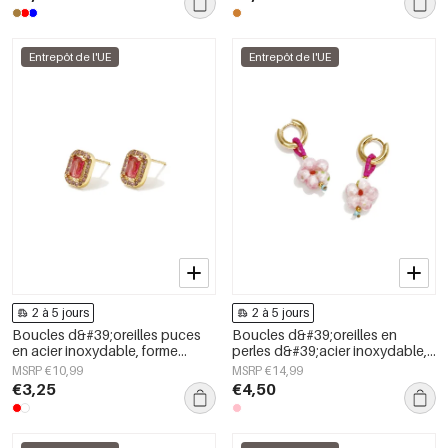
Entrepôt de l'UE
Entrepôt de l'UE
2 à 5 jours
2 à 5 jours
Boucles d&#39;oreilles puces
Boucles d&#39;oreilles en
en acier inoxydable, forme
perles d&#39;acier inoxydable,
géométrique, collection simple
collection florale simple et
MSRP €10,99
MSRP €14,99
pour le quotidien, bijoux pour
mignonne, bijoux pour femmes
€3,25
€4,50
femmes