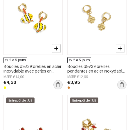
2 à 5 jours
2 à 5 jours
Boucles d&#39;oreilles en acier
Boucles d&#39;oreilles
inoxydable avec perles en
pendantes en acier inoxydable,
forme de poisson, collection
motif trèfle, collection Daily
MSRP €14,99
MSRP €12,99
simple et mignonne pour tous
Simple, bijoux pour femmes
€4,50
€3,95
les jours, bijoux pour femmes
Entrepôt de l'UE
Entrepôt de l'UE