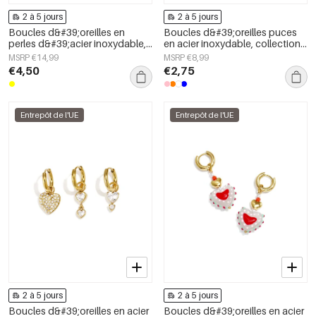
2 à 5 jours
2 à 5 jours
Boucles d&#39;oreilles en
Boucles d&#39;oreilles puces
perles d&#39;acier inoxydable,
en acier inoxydable, collection
motif animal mignon, collection
Simple Daily Simple, bijoux pour
MSRP €14,99
MSRP €8,99
Daily Simple, bijoux pour
femmes
€4,50
€2,75
femmes
Entrepôt de l'UE
Entrepôt de l'UE
2 à 5 jours
2 à 5 jours
Boucles d&#39;oreilles en acier
Boucles d&#39;oreilles en acier