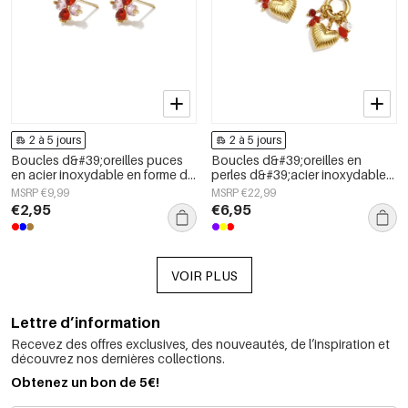
2 à 5 jours
2 à 5 jours
Boucles d&#39;oreilles puces
Boucles d&#39;oreilles en
en acier inoxydable en forme de
perles d&#39;acier inoxydable
cœur, collection Daily Simple,
en forme de cœur, collection
MSRP €9,99
MSRP €22,99
bijoux pour femmes
Daily Simple, bijoux pour
€2,95
€6,95
femmes
VOIR PLUS
Lettre d’information
Recevez des offres exclusives, des nouveautés, de l’inspiration et
découvrez nos dernières collections.
Obtenez un bon de 5€!