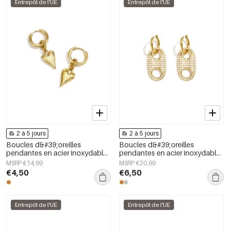
Entrepôt de l'UE
Entrepôt de l'UE
2 à 5 jours
2 à 5 jours
Boucles d&#39;oreilles
Boucles d&#39;oreilles
pendantes en acier inoxydable
pendantes en acier inoxydable,
en forme de cœur, collection
forme géométrique, collection
MSRP €14,99
MSRP €20,99
Daily Simple, bijoux pour
simple pour le quotidien, bijoux
€4,50
€6,50
femmes
pour femmes
Entrepôt de l'UE
Entrepôt de l'UE