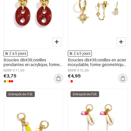
2 à 5 jours
2 à 5 jours
Boucles d&#39;oreilles
Boucles d&#39;oreilles en acier
pendantes en acrylique, forme
inoxydable, forme géométrique,
géométrique, collection simple
collection simple pour le
MSRP €11,99
MSRP €15,99
et décontractée pour femmes
quotidien, bijoux pour femmes
€3,75
€4,95
Entrepôt de l'UE
Entrepôt de l'UE