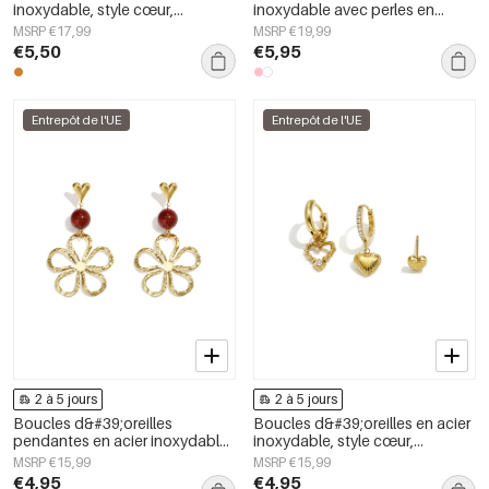
inoxydable, style cœur,
inoxydable avec perles en
collection simple, bijoux pour
forme de cœur, collection Daily
MSRP €17,99
MSRP €19,99
femmes
Simple, bijoux pour femmes
€5,50
€5,95
Entrepôt de l'UE
Entrepôt de l'UE
2 à 5 jours
2 à 5 jours
Boucles d&#39;oreilles
Boucles d&#39;oreilles en acier
pendantes en acier inoxydable,
inoxydable, style cœur,
motif fleur, collection Daily
collection Daily Simple, bijoux
MSRP €15,99
MSRP €15,99
Simple, bijoux pour femmes
pour femmes
€4,95
€4,95