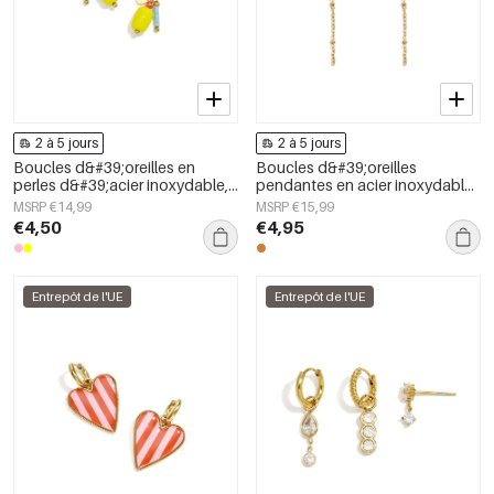
2 à 5 jours
2 à 5 jours
Boucles d&#39;oreilles en
Boucles d&#39;oreilles
perles d&#39;acier inoxydable,
pendantes en acier inoxydable,
forme elliptique, collection
coquillage, collection Simple
MSRP €14,99
MSRP €15,99
simple et mignonne pour le
Simple, bijoux pour femmes
€4,50
€4,95
quotidien, bijoux pour femmes
Entrepôt de l'UE
Entrepôt de l'UE