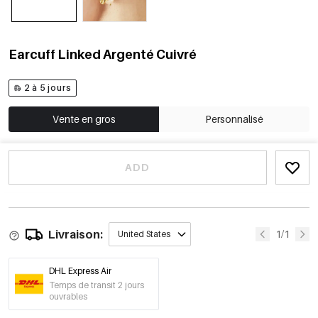
Earcuff Linked Argenté Cuivré
2 à 5 jours
Vente en gros
Personnalisé
ADD
Livraison:
1/1
United States
DHL Express Air
Temps de transit 2 jours
ouvrables