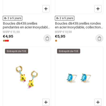
2 à 5 jours
2 à 5 jours
Boucles d&#39;oreilles
Boucles d&#39;oreilles rondes
pendantes en acier inoxydable
en acier inoxydable, collection
en forme de cœur, collection
Daily Simple, bijoux pour
MSRP €15,99
MSRP €19,99
Daily Simple, bijoux pour
femmes
€4,95
€5,95
femmes
Entrepôt de l'UE
Entrepôt de l'UE