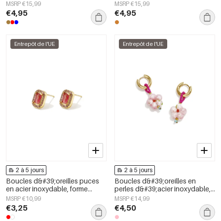
motif fleur, collection Daily
collection Daily Simple, bijoux
MSRP €15,99
MSRP €15,99
Simple, bijoux pour femmes
pour femmes
€4,95
€4,95
Entrepôt de l'UE
Entrepôt de l'UE
2 à 5 jours
2 à 5 jours
Boucles d&#39;oreilles puces
Boucles d&#39;oreilles en
en acier inoxydable, forme
perles d&#39;acier inoxydable,
géométrique, collection simple
collection florale simple et
MSRP €10,99
MSRP €14,99
pour le quotidien, bijoux pour
mignonne, bijoux pour femmes
€3,25
€4,50
femmes