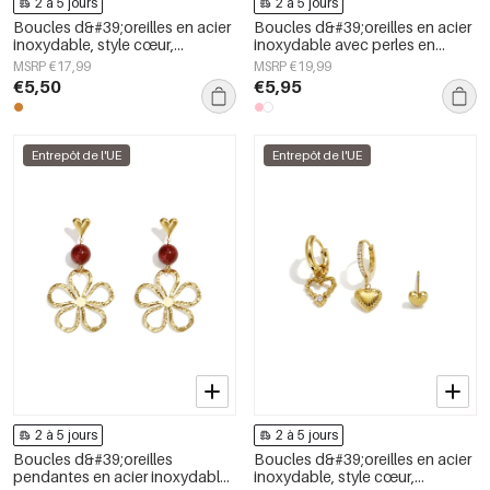
2 à 5 jours
2 à 5 jours
Boucles d&#39;oreilles en acier
Boucles d&#39;oreilles en acier
inoxydable, style cœur,
inoxydable avec perles en
collection simple, bijoux pour
forme de cœur, collection Daily
MSRP €17,99
MSRP €19,99
femmes
Simple, bijoux pour femmes
€5,50
€5,95
Entrepôt de l'UE
Entrepôt de l'UE
2 à 5 jours
2 à 5 jours
Boucles d&#39;oreilles
Boucles d&#39;oreilles en acier
pendantes en acier inoxydable,
inoxydable, style cœur,