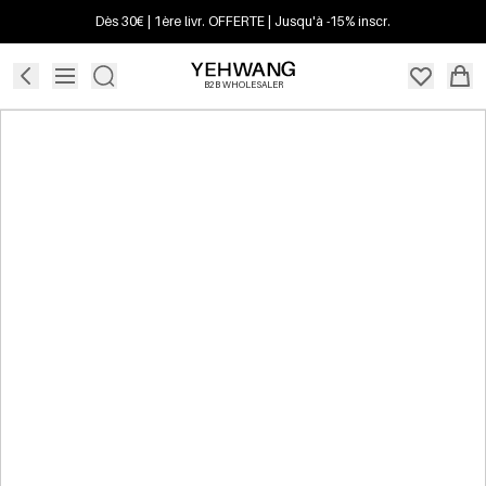
Dès 30€ | 1ère livr. OFFERTE | Jusqu'à -15% inscr.
B2B WHOLESALER