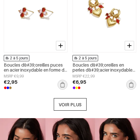
2 à 5 jours
2 à 5 jours
Boucles d&#39;oreilles puces
Boucles d&#39;oreilles en
en acier inoxydable en forme de
perles d&#39;acier inoxydable
cœur, collection Daily Simple,
en forme de cœur, collection
MSRP €9,99
MSRP €22,99
bijoux pour femmes
Daily Simple, bijoux pour
€2,95
€6,95
femmes
VOIR PLUS