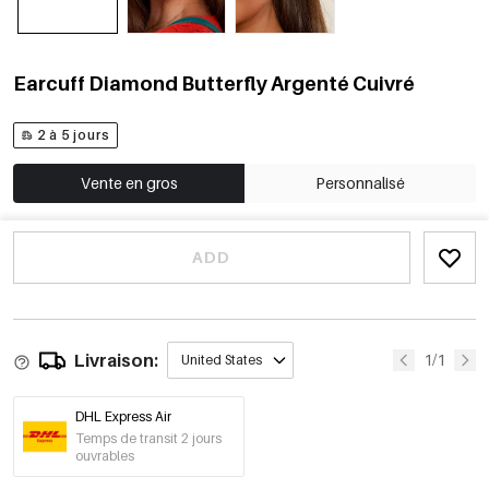
Earcuff Diamond Butterfly Argenté Cuivré
2 à 5 jours
Vente en gros
Personnalisé
ADD
Livraison:
1/1
United States
DHL Express Air
Temps de transit 2 jours
ouvrables