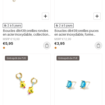
2 à 5 jours
2 à 5 jours
Boucles d&#39;oreilles rondes
Boucles d&#39;oreilles puces
en acier inoxydable, collection
en acier inoxydable, forme
Daily Simple, bijoux pour
elliptique, collection simple et
MSRP €19,99
MSRP €12,99
femmes
décontractée pour femmes
€5,95
€3,95
Entrepôt de l'UE
Entrepôt de l'UE