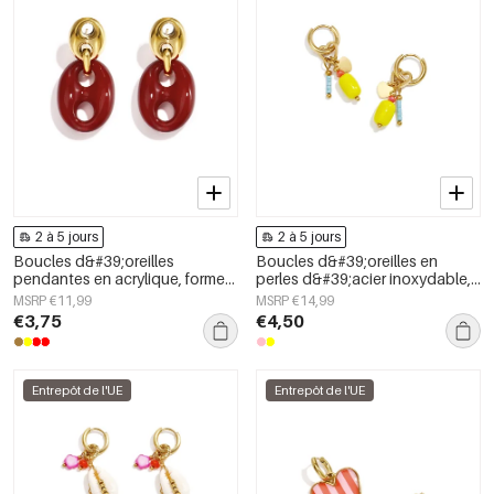
2 à 5 jours
2 à 5 jours
Boucles d&#39;oreilles
Boucles d&#39;oreilles en
pendantes en acrylique, forme
perles d&#39;acier inoxydable,
géométrique, collection simple
forme elliptique, collection
MSRP €11,99
MSRP €14,99
et décontractée pour femmes
simple et mignonne pour le
€3,75
€4,50
quotidien, bijoux pour femmes
Entrepôt de l'UE
Entrepôt de l'UE