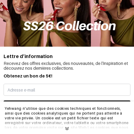
Lettre d’information
Recevez des offres exclusives, des nouveautés, de l’inspiration et
découvrez nos dernières collections.
Obtenez un bon de 5€!
JE M’INSCRIS
Yehwang n'utilise que des cookies techniques et fonctionnels,
ainsi que des cookies analytiques qui ne portent pas atteinte à
votre vie privée. Un cookie est un petit fichier texte qui est
enregistré sur votre ordinateur, votre tablette ou votre smartphone
INFORMATIONS
lors de votre première visite sur ce site Web.Les cookies que nous
utilisons sont nécessaires au fonctionnement technique du site