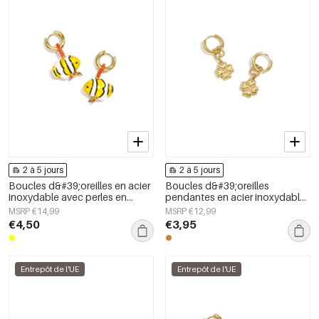
2 à 5 jours
2 à 5 jours
Boucles d&#39;oreilles en acier
Boucles d&#39;oreilles
inoxydable avec perles en
pendantes en acier inoxydable,
forme de poisson, collection
motif trèfle, collection Daily
MSRP €14,99
MSRP €12,99
simple et mignonne pour tous
Simple, bijoux pour femmes
€4,50
€3,95
les jours, bijoux pour femmes
Entrepôt de l'UE
Entrepôt de l'UE