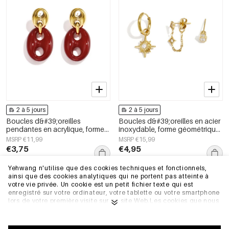
2 à 5 jours
2 à 5 jours
Boucles d&#39;oreilles
Boucles d&#39;oreilles en acier
pendantes en acrylique, forme
inoxydable, forme géométrique,
géométrique, collection simple
collection simple pour le
MSRP €11,99
MSRP €15,99
et décontractée pour femmes
quotidien, bijoux pour femmes
€3,75
€4,95
Yehwang n'utilise que des cookies techniques et fonctionnels,
ainsi que des cookies analytiques qui ne portent pas atteinte à
Entrepôt de l'UE
Entrepôt de l'UE
votre vie privée. Un cookie est un petit fichier texte qui est
enregistré sur votre ordinateur, votre tablette ou votre smartphone
lors de votre première visite sur ce site Web.Les cookies que nous
utilisons sont nécessaires au fonctionnement technique du site
web et à votre facilité d'utilisation. Ils permettent au site web de
fonctionner correctement et de se souvenir, par exemple, de vos