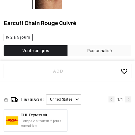
Earcuff Chain Rouge Cuivré
2 à 5 jours
Vente en gros
Personnalisé
ADD
Livraison:
1/1
United States
DHL Express Air
Temps de transit 2 jours
ouvrables