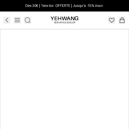
Dès 30€ | 1ère livr. OFFERTE | Jusqu'à -15% inscr.
B2B WHOLESALER