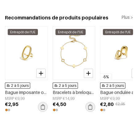
Recommandations de produits populaires
Plus >
Entrepôt de l'UE
Entrepôt de l'UE
Entrepôt de l'UE
-5%
2 à 5 jours
2 à 5 jours
2 à 5 jours
Bague imposante ovale et minimaliste
Bracelets à breloques en acier inoxydable plaqué or 14 carats, collection Trèfle, style simple et quotidien, bijoux pour femmes
MSRP €9,99
MSRP €14,99
MSRP €9,99
€2,95
€4,50
€2,80
€2,95