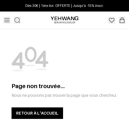
Dès 30€ | 1ère livr. OFFERTE | Jusqu'à -15% inscr.
B2B WHOLESALER
Page non trouvée...
Nous ne pouvons pas trouver la page que vous cherchez.
RETOUR À L'ACCUEIL