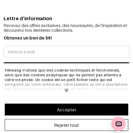
Lettre d’information
Recevez des offres exclusives, des nouveautés, de l’inspiration et
découvrez nos dernières collections.
Obtenez un bon de 5€!
JE M’INSCRIS
Yehwang n'utilise que des cookies techniques et fonctionnels,
ainsi que des cookies analytiques qui ne portent pas atteinte à
votre vie privée. Un cookie est un petit fichier texte qui est
enregistré sur votre ordinateur, votre tablette ou votre smartphone
INFORMATIONS
lors de votre première visite sur ce site Web.Les cookies que nous
utilisons sont nécessaires au fonctionnement technique du site
web et à votre facilité d'utilisation. Ils permettent au site web de
fonctionner correctement et de se souvenir, par exemple, de vos
GÉNÉRAL
préférences. Ils nous permettent également d'optimiser notre site
Accepter
web.Pour vous assurer une bonne expérience de navigation et
d'achat sur Yehwang, nous vous recommandons d'accepter notre
collecte et notre utilisation de cookies. Vous pouvez vous
Rejeter tout
FAQ
désinscrire des cookies en ajustant les paramètres de votre
navigateur internet afin qu'il ne stocke plus les cookies. Vous