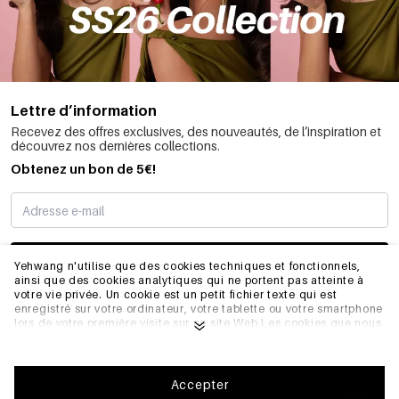
Lettre d’information
Recevez des offres exclusives, des nouveautés, de l’inspiration et
découvrez nos dernières collections.
Obtenez un bon de 5€!
JE M’INSCRIS
Yehwang n'utilise que des cookies techniques et fonctionnels,
ainsi que des cookies analytiques qui ne portent pas atteinte à
votre vie privée. Un cookie est un petit fichier texte qui est
enregistré sur votre ordinateur, votre tablette ou votre smartphone
INFORMATIONS
lors de votre première visite sur ce site Web.Les cookies que nous
utilisons sont nécessaires au fonctionnement technique du site
web et à votre facilité d'utilisation. Ils permettent au site web de
fonctionner correctement et de se souvenir, par exemple, de vos
GÉNÉRAL
préférences. Ils nous permettent également d'optimiser notre site
Accepter
web.Pour vous assurer une bonne expérience de navigation et