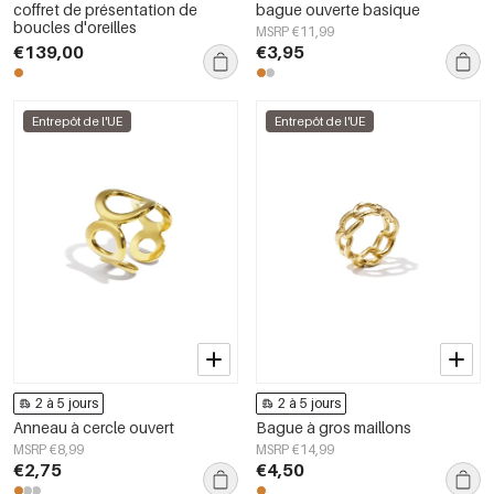
coffret de présentation de
bague ouverte basique
boucles d'oreilles
MSRP €11,99
€139,00
€3,95
Entrepôt de l'UE
Entrepôt de l'UE
2 à 5 jours
2 à 5 jours
Anneau à cercle ouvert
Bague à gros maillons
MSRP €8,99
MSRP €14,99
€2,75
€4,50