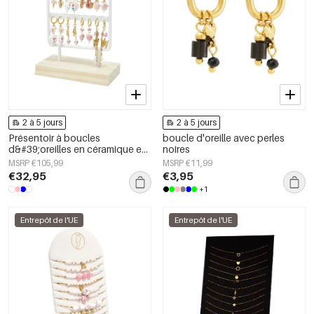
2 à 5 jours
2 à 5 jours
Présentoir à boucles
boucle d'oreille avec perles
d&#39;oreilles en céramique en
noires
forme de cœur, collection
MSRP €105,99
MSRP €11,99
vacances/plage romantique,
€32,95
€3,95
bijoux pour femmes
+1
Entrepôt de l'UE
Entrepôt de l'UE