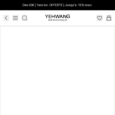
Dès 30€ | 1ère livr. OFFERTE | Jusqu'à -15% inscr.
B2B WHOLESALER