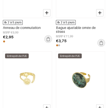
2 à 5 jours
2 à 5 jours
Anneau de commutation
Bague ajustable ornée de
strass
MSRP €9,99
€2,95
MSRP €11,99
€3,75
Entrepôt de l'UE
Entrepôt de l'UE