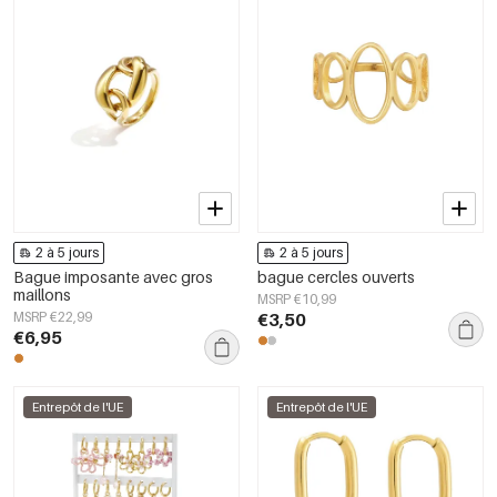
2 à 5 jours
2 à 5 jours
Bague imposante avec gros
bague cercles ouverts
maillons
MSRP €10,99
MSRP €22,99
€3,50
€6,95
Entrepôt de l'UE
Entrepôt de l'UE