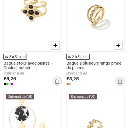
2 à 5 jours
2 à 5 jours
Bague étoile avec pierres -
Bague à plusieurs rangs ornée
Couleur or/noir
de pierres
MSRP €18,99
MSRP €10,99
€6,25
€3,25
Entrepôt de l'UE
Entrepôt de l'UE