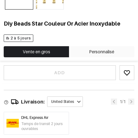
Diy Beads Star Couleur Or Acier Inoxydable
2 à 5 jours
Vente en gros
Personnalisé
ADD
Livraison:
1/1
United States
DHL Express Air
Temps de transit 2 jours
ouvrables