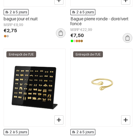
2 à 5 jours
2 à 5 jours
bague jour et nuit
Bague pierre ronde - doré/vert
foncé
MSRP €8,99
€2,75
MSRP €22,99
€7,50
Entrepôt de l'UE
Entrepôt de l'UE
2 à 5 jours
2 à 5 jours