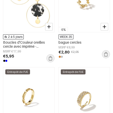
-5%
2 à 5 jours
WEEK 35
Boucles d'Couleur oreilles
bague cercles
cercle avec imprimé -
MSRP €8,99
noir/Couleur or
MSRP €17,99
€2,80
€2,95
€5,95
Entrepôt de l'UE
Entrepôt de l'UE