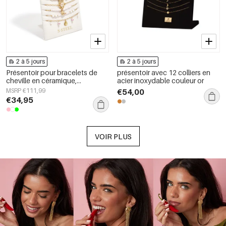
2 à 5 jours
2 à 5 jours
Présentoir pour bracelets de
présentoir avec 12 colliers en
cheville en céramique,
acier inoxydable couleur or
collection Fleurs, Vacances,
MSRP €111,99
€54,00
Plage, Romantique, Bijoux pour
€34,95
femmes
VOIR PLUS