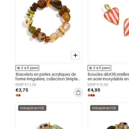
2 à 5 jours
2 à 5 jours
Bracelets en perles acryliques de
Boucles d&#39;oreille
forme irrégulière, collection Simple
en acier inoxydable en
Daily Simple, bijoux pour femmes
cœur, collection Daily 
MSRP €11,99
MSRP €15,99
pour femmes
€3,75
€4,95
Entrepôt de l'UE
Entrepôt de l'UE