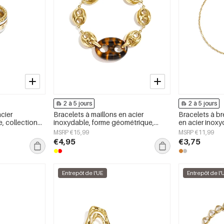
2 à 5 jours
2 à 5 jours
cier
Bracelets à maillons en acier
Bracelets à b
e, collection
inoxydable, forme géométrique,
en acier inoxy
our femmes
collection Simple Daily Simple, bijoux
Simple Daily S
MSRP €15,99
MSRP €11,99
pour femmes
femmes
€4,95
€3,75
Entrepôt de l'UE
Entrepôt de l'