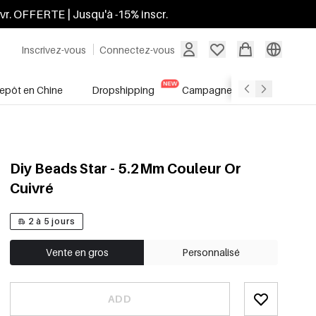
ivr. OFFERTE | Jusqu'à -15% inscr.
Inscrivez-vous
Connectez-vous
repôt en Chine
Dropshipping
Campagnes
Soldes
Diy Beads Star - 5.2Mm Couleur Or
Cuivré
2 à 5 jours
Vente en gros
Personnalisé
ADD