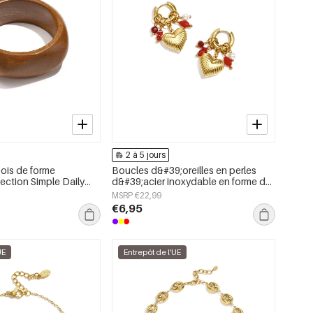
2 à 5 jours
bois de forme
Boucles d&#39;oreilles en perles
llection Simple Daily
d&#39;acier inoxydable en forme de
x pour femmes
cœur, collection Daily Simple, bijoux
MSRP €22,99
pour femmes
€6,95
UE
Entrepôt de l'UE