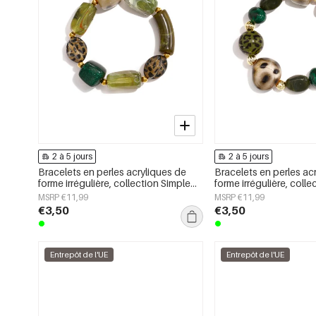
2 à 5 jours
2 à 5 jours
Bracelets en perles acryliques de
Bracelets en perles ac
forme irrégulière, collection Simple
forme irrégulière, coll
Daily Simple, bijoux pour femmes
Daily Simple, bijoux p
MSRP €11,99
MSRP €11,99
€3,50
€3,50
Entrepôt de l'UE
Entrepôt de l'UE