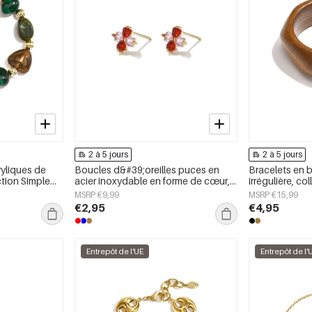
2 à 5 jours
2 à 5 jours
ryliques de
Boucles d&#39;oreilles puces en
Bracelets en 
ection Simple
acier inoxydable en forme de cœur,
irrégulière, co
our femmes
collection Daily Simple, bijoux pour
Simple, bijou
MSRP €9,99
MSRP €15,99
femmes
€2,95
€4,95
Entrepôt de l'UE
Entrepôt de l'