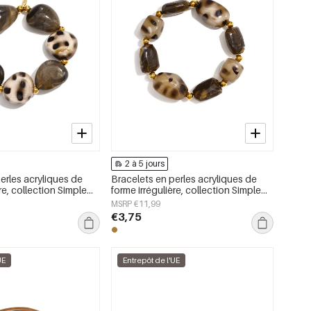
2 à 5 jours
erles acryliques de
Bracelets en perles acryliques de
re, collection Simple
forme irrégulière, collection Simple
bijoux pour femmes
Daily Simple, bijoux pour femmes
MSRP €11,99
€3,75
UE
Entrepôt de l'UE