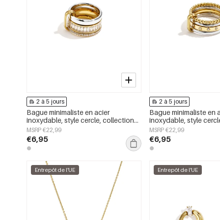
2 à 5 jours
2 à 5 jours
Bague minimaliste en acier
Bague minimaliste en a
inoxydable, style cercle, collection
inoxydable, style cercl
Daily Simple, bijoux pour femmes
Daily Simple, bijoux p
MSRP €22,99
MSRP €22,99
€6,95
€6,95
Entrepôt de l'UE
Entrepôt de l'UE