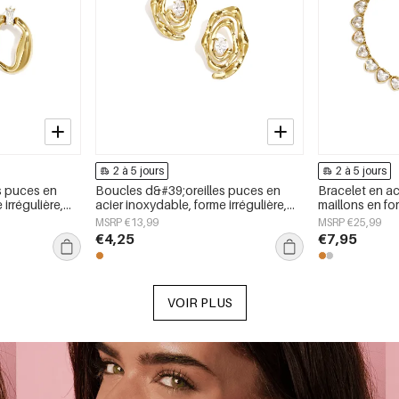
2 à 5 jours
2 à 5 jours
s puces en
Boucles d&#39;oreilles puces en
Bracelet en ac
irrégulière,
acier inoxydable, forme irrégulière,
maillons en f
 Simple, bijoux
collection Simple Daily Simple, bijoux
collection Dai
MSRP €13,99
MSRP €25,99
pour femmes
femmes
€4,25
€7,95
VOIR PLUS