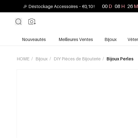
00
D
08
H
26
M
🎉 Déstockage Accessoires – €0,10 !
Nouveautés
Meilleures Ventes
Bijoux
Vête
HOME
/
Bijoux
/
DIY Pièces de Bijouterie
/
Bijoux Perles