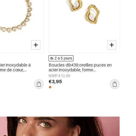
2 à 5 jours
ier inoxydable à
Boucles d&#39;oreilles puces en
orme de cœur,
acier inoxydable, forme
ly Simple, bijoux pour
géométrique, collection simple pour
MSRP €12,99
le quotidien, bijoux pour femmes
€3,95