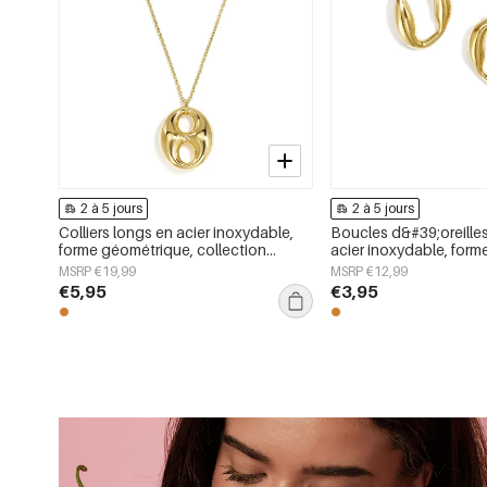
2 à 5 jours
2 à 5 jours
Colliers longs en acier inoxydable,
Boucles d&#39;oreille
forme géométrique, collection
acier inoxydable, forme 
simple pour le quotidien, bijoux pour
collection Simple Daily
MSRP €19,99
MSRP €12,99
femmes
pour femmes
€5,95
€3,95