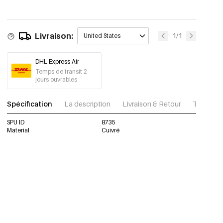
Livraison:
1/1
United States
DHL Express Air
Temps de transit 2
jours ouvrables
Spécification
La description
Livraison & Retour
Télécharg
SPU ID
8735
Material
Cuivré