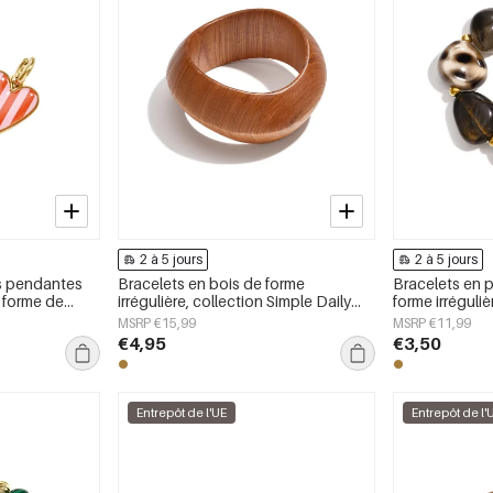
2 à 5 jours
2 à 5 jours
s pendantes
Bracelets en bois de forme
Bracelets en p
 forme de
irrégulière, collection Simple Daily
forme irréguliè
Simple, bijoux
Simple, bijoux pour femmes
Daily Simple, 
MSRP €15,99
MSRP €11,99
€4,95
€3,50
Entrepôt de l'UE
Entrepôt de l'