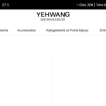
26
S
✨
Dès 30€ | 1ère l
B2B WHOLESALER
ments
Accessoires
Rangements et Porte-bijoux
Ent