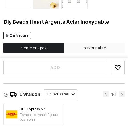
Diy Beads Heart Argenté Acier Inoxydable
2 à 5 jours
Vente en gros
Personnalisé
ADD
Livraison:
1/1
United States
DHL Express Air
Temps de transit 2 jours
ouvrables