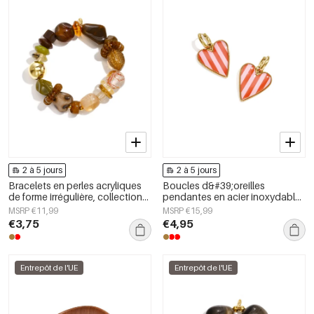
2 à 5 jours
2 à 5 jours
Bracelets en perles acryliques
Boucles d&#39;oreilles
de forme irrégulière, collection
pendantes en acier inoxydable
Simple Daily Simple, bijoux pour
en forme de cœur, collection
MSRP €11,99
MSRP €15,99
femmes
Daily Simple, bijoux pour
€3,75
€4,95
femmes
Entrepôt de l'UE
Entrepôt de l'UE