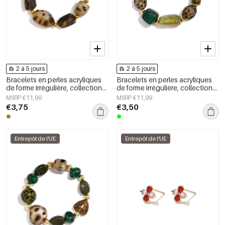
2 à 5 jours
2 à 5 jours
Bracelets en perles acryliques
Bracelets en perles acryliques
de forme irrégulière, collection
de forme irrégulière, collection
Simple Daily Simple, bijoux pour
Simple Daily Simple, bijoux pour
MSRP €11,99
MSRP €11,99
femmes
femmes
€3,75
€3,50
Entrepôt de l'UE
Entrepôt de l'UE