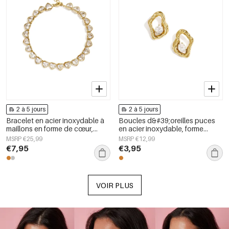
2 à 5 jours
2 à 5 jours
Bracelet en acier inoxydable à
Boucles d&#39;oreilles puces
maillons en forme de cœur,
en acier inoxydable, forme
collection Daily Simple, bijoux
géométrique, collection simple
MSRP €25,99
MSRP €12,99
pour femmes
pour le quotidien, bijoux pour
€7,95
€3,95
femmes
VOIR PLUS