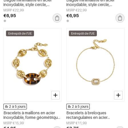
inoxydable, style cercle,
inoxydable, style cercle,
collection Daily Simple, bijoux
collection Daily Simple, bijoux
MSRP €22,99
MSRP €22,99
pour femmes
pour femmes
€6,95
€6,95
Entrepôt de l'UE
Entrepôt de l'UE
2 à 5 jours
2 à 5 jours
Bracelets à maillons en acier
Bracelets à breloques
inoxydable, forme géométrique,
rectangulaires en acier
collection Simple Daily Simple,
inoxydable, collection Simple
MSRP €15,99
MSRP €11,99
bijoux pour femmes
Daily Simple, bijoux pour