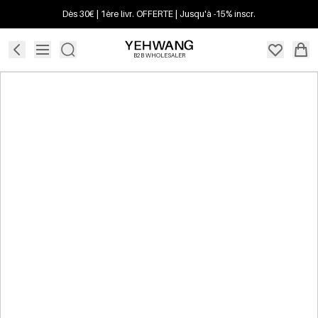
Dès 30€ | 1ère livr. OFFERTE | Jusqu'à -15% inscr.
B2B WHOLESALER