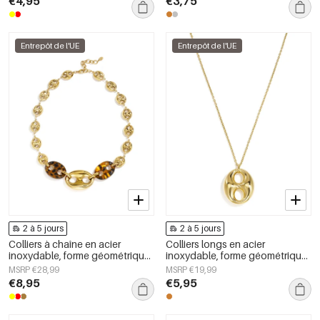
€4,95
€3,75
femmes
Entrepôt de l'UE
Entrepôt de l'UE
2 à 5 jours
2 à 5 jours
Colliers à chaîne en acier
Colliers longs en acier
inoxydable, forme géométrique,
inoxydable, forme géométrique,
collection simple pour le
collection simple pour le
MSRP €28,99
MSRP €19,99
quotidien, bijoux pour femmes
quotidien, bijoux pour femmes
€8,95
€5,95