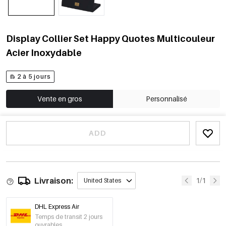
Display Collier Set Happy Quotes Multicouleur
Acier Inoxydable
2 à 5 jours
Vente en gros
Personnalisé
ADD
Livraison:
1/1
United States
DHL Express Air
Temps de transit 2 jours
ouvrables