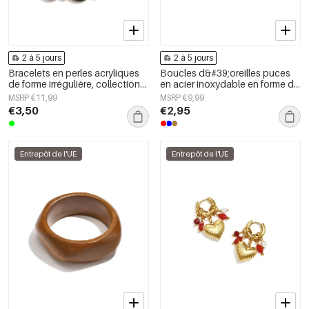
2 à 5 jours
2 à 5 jours
Bracelets en perles acryliques
Boucles d&#39;oreilles puces
de forme irrégulière, collection
en acier inoxydable en forme de
Simple Daily Simple, bijoux pour
cœur, collection Daily Simple,
MSRP €11,99
MSRP €9,99
femmes
bijoux pour femmes
€3,50
€2,95
Entrepôt de l'UE
Entrepôt de l'UE