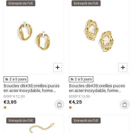
Entrepôt de l'UE
Entrepôt de l'UE
2 à 5 jours
2 à 5 jours
Boucles d&#39;oreilles puces
Boucles d&#39;oreilles puces
en acier inoxydable, forme
en acier inoxydable, forme
irrégulière, collection Simple
irrégulière, collection Simple
MSRP €12,99
MSRP €13,99
Daily Simple, bijoux pour
Daily Simple, bijoux pour
€3,95
€4,25
femmes
femmes
Entrepôt de l'UE
Entrepôt de l'UE