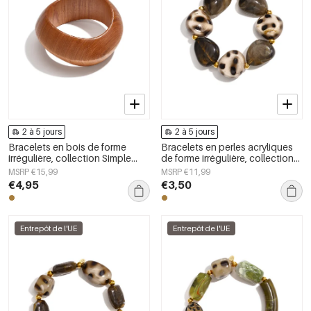
2 à 5 jours
2 à 5 jours
Bracelets en bois de forme
Bracelets en perles acryliques
irrégulière, collection Simple
de forme irrégulière, collection
Daily Simple, bijoux pour
Simple Daily Simple, bijoux pour
MSRP €15,99
MSRP €11,99
femmes
femmes
€4,95
€3,50
Entrepôt de l'UE
Entrepôt de l'UE